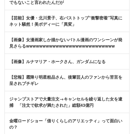
でもないこと言われたんだが
【芸能】女優・北川景子、右バストトップ“衝撃密着”写真に
ネット騒然！美ボディーに「異変」
【画像】女漫画家しか描かないバトル漫画のワンシーンが発
見さらるwwwwwwwwwwwwwwwwwwwwwwwwwww
【画像】ルナマリア・ホークさん、ガンダムになる
【悲報】霜降り明星粗品さん、後輩芸人のファンから苦言を
呈されブチギレ
ジャンプストアで大量注文→キャンセルを繰り返した女を逮
捕 「注文で欲求が満たされた」総額43億円
金曜ロードショー「借りくらしのアリエッティ」って面白い
の？