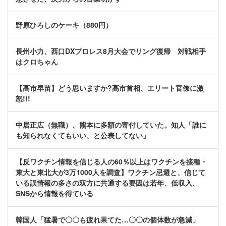
野原ひろしのケーキ（880円）
長州小力、西口DXプロレス8月大会でリング復帰 対戦相手
はクロちゃん
【高市早苗】どう思いますか?高市首相、エリート官僚に激
怒!!!
中居正広（無職）、熊本に多額の寄付していた。知人「誰に
も知られなくてもいい、と公表してない」
【反ワクチン情報を信じる人の60％以上はワクチンを接種・
東大と東北大が3万1000人を調査】ワクチン忌避と、信じて
いる誤情報の多さの双方に共通する要因は若年、低収入、
SNSから情報を得ている
韓国人「猛暑で〇〇も疲れ果てた…〇〇の個体数が急減」