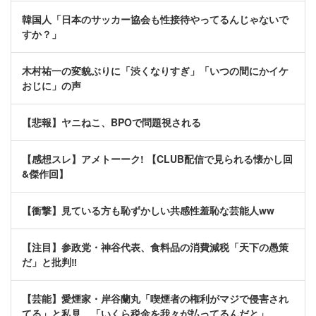
韓国人「日本のサッカー協会も性接待やってるんじゃないで
すか？」
木村祐一の変貌ぶりに「渋くなりすぎ」「いつの間にかイケ
おじに」の声
【悲報】ヤニねこ、BPOで問題視される
【感想スレ】アメトーーク! 【CLUB配信で見られる懐かし回
&傑作回】
【衝撃】見ている方も恥ずかしい共感性羞恥な芸能人ww
【注目】参政党・神谷代表、食料品の消費減税「天下の愚策
だ」と批判‼
【芸能】愛煙家・岸谷蘭丸「喫煙者の権利がマジで侵害され
てる」と私見 「いくら税金を我々が払ってるんだと」