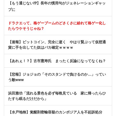
【もう通じない❗❓】長年の慣用句がジェネレーションギャッ
プに
ドラクエって、格ゲーブームのどさくさに紛れて格ゲー化し
たらウケそうじゃね？
【速報】ビットコイン、完全に逝く やはり賢ぶって仮想通
貨に手を出してた奴はバカ確定ｗｗｗｗ
【あれぇ！？】古市憲寿氏 まったく反論になってなくね？
【悲報】ジョジョの「そのスタンドで負けるのか…」ってい
う敵www
浜田雅功「流れる景色を必ず毎晩見ている 家に帰ったらひ
たすら眠るだけだから」
【水戸地検】覚醒剤密輸容疑のカンボジア人を不起訴処分