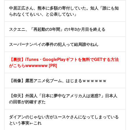
中居正広さん、熊本に多額の寄付していた。知人「誰にも知
られなくてもいい、と公表してない」
スクエニ、「再起動の3年間」の1年3か月目を終える
スーパーナンペイの事件の犯人って結局誰やねん
【裏技】iTunes・GooglePlayギフトを無料でGETする方法
がこちらwwwwwww [PR]
【画像】露悪アニメ化ブーム、はじまるｗｗｗｗｗｗ
【仰天】外国人「日本に夢中なアメリカ人は迷惑?」日本人
の回答が的確すぎた
ダイアンのじゃない方がユースケさんになってしまっている
という事実←これ