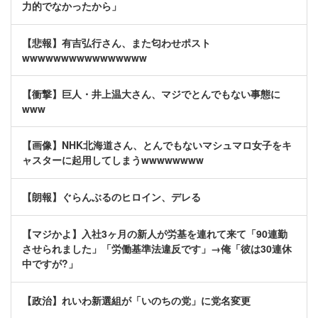
力的でなかったから」
【悲報】有吉弘行さん、また匂わせポスト
wwwwwwwwwwwwwwww
【衝撃】巨人・井上温大さん、マジでとんでもない事態に
www
【画像】NHK北海道さん、とんでもないマシュマロ女子をキ
ャスターに起用してしまうwwwwwwww
【朗報】ぐらんぶるのヒロイン、デレる
【マジかよ】入社3ヶ月の新人が労基を連れて来て「90連勤
させられました」「労働基準法違反です」→俺「彼は30連休
中ですが?」
【政治】れいわ新選組が「いのちの党」に党名変更