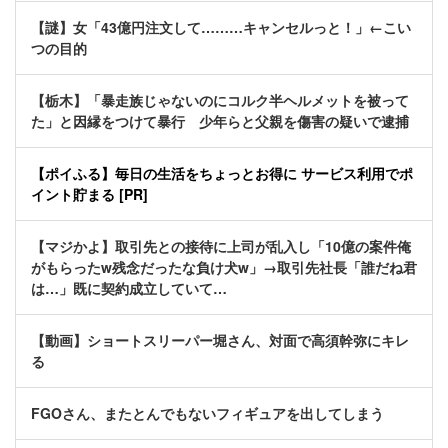
【謎】女「43億円注文して………キャンセルっと！」←こい
つの目的
【栃木】「暴走族じゃないのにコルク半ヘルメットを被って
た」と因縁をつけて暴行 少年らと父親を傷害の疑いで逮捕
【ポイふる】毎日の生活をちょっとお得に サービス利用でポ
イント貯まる [PR]
【マジかよ】取引先との接待に上司が乱入し「10億の案件俺
がもらったw残念だったな負け犬w」→取引先社長「誰だね君
は…」既に契約成立していて…
【動画】ショートスリーパー堀さん、対面で高須幹弥にキレ
る
FGOさん、またとんでもないフィギュアを出してしまう