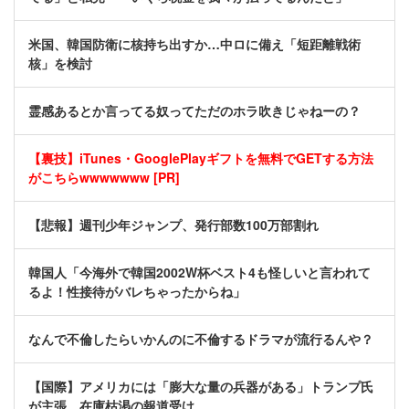
米国、韓国防衛に核持ち出すか…中ロに備え「短距離戦術
核」を検討
霊感あるとか言ってる奴ってただのホラ吹きじゃねーの？
【裏技】iTunes・GooglePlayギフトを無料でGETする方法
がこちらwwwwwww [PR]
【悲報】週刊少年ジャンプ、発行部数100万部割れ
韓国人「今海外で韓国2002W杯ベスト4も怪しいと言われて
るよ！性接待がバレちゃったからね」
なんで不倫したらいかんのに不倫するドラマが流行るんや？
【国際】アメリカには「膨大な量の兵器がある」トランプ氏
が主張 在庫枯渇の報道受け