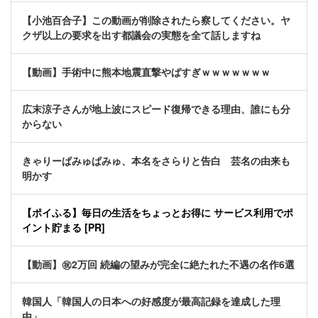
【小池百合子】この動画が削除されたら察してください。ヤ
クザ以上の要求を出す都議会の実態を全て話しますね
【動画】手術中に熊本地震直撃やばすぎｗｗｗｗｗｗｗ
広末涼子さんが地上波にスピード復帰できる理由、誰にも分
からない
きゃりーぱみゅぱみゅ、本名をさらりと告白 芸名の由来も
明かす
【ポイふる】毎日の生活をちょっとお得に サービス利用でポ
イント貯まる [PR]
【動画】㊗️2万回 続編の望みが完全に絶たれた不遇の名作6選
韓国人「韓国人の日本への好感度が最高記録を達成した理
由」