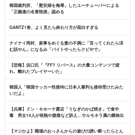
韓国裁判所、「慰安婦を侮辱」したユーチューバーによる
「正義連の名誉毀損」認める
GANTZ1巻、よく見たら終わり方が面白すぎる
ナイナイ岡村、家事をめぐる妻の不満に「言ってくれたら済
む話やん」になるみ「バイトやったらクビやで」
【悲報】浜口氏「『FF7 リバース』の大量コンテンツで疲
れ、離れたプレイヤーいた」
韓国人「韓国サッカー性接待に日本人審判も接待受けたみた
いだよ」
【兵庫】ドン・キホーテ露店「うなぎのかば焼き」で食中
毒 男女14人が発熱や腹痛など訴え…サルモネラ属の菌検出
【マジかよ】職場のおっさんからの遊びの誘い断ったらとん