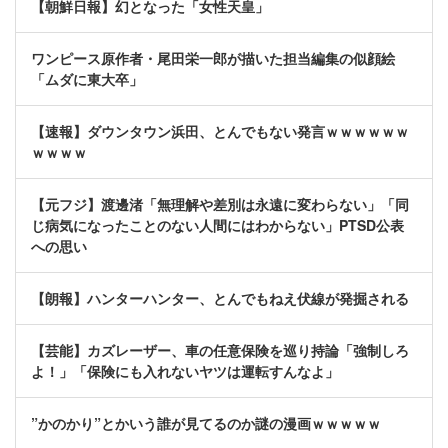
【朝鮮日報】幻となった「女性天皇」
ワンピース原作者・尾田栄一郎が描いた担当編集の似顔絵
「ムダに東大卒」
【速報】ダウンタウン浜田、とんでもない発言ｗｗｗｗｗｗ
ｗｗｗｗ
【元フジ】渡邊渚「無理解や差別は永遠に変わらない」「同
じ病気になったことのない人間にはわからない」PTSD公表
への思い
【朗報】ハンターハンター、とんでもねえ伏線が発掘される
【芸能】カズレーザー、車の任意保険を巡り持論「強制しろ
よ！」「保険にも入れないヤツは運転すんなよ」
”かのかり”とかいう誰が見てるのか謎の漫画ｗｗｗｗｗ