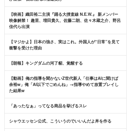
【映画】織田裕二主演『踊る大捜査線 N.E.W.』 新メンバー
映像解禁！ 趣里、増田貴久、佐藤二朗、佐々木蔵之介、野呂
佳代ら出演
【マジかよ】日本の強さ、実はこれ。外国人が“日常”を見て
衝撃を受けた理由
【朗報】キングダムの河了貂、覚醒する
【動画】俺の指導を聞かないZ世代新人「仕事はAIに聞けば
余裕w」俺「AI以下でごめんね」→指導やめて放置プレイし
た結果w
「あったなぁ」ってなる商品を挙げるスレ
シャウエッセン公式、こういうのでいいんだよ丼を作る