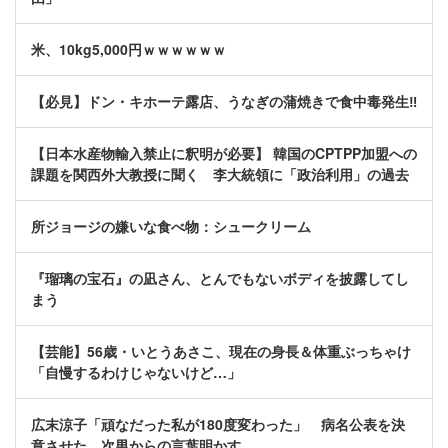
米、10kg5,000円ｗｗｗｗｗｗ
【必見】ドン・キホーテ露店、うなぎの蒲焼きで食中毒発生‼
【日本水産物輸入禁止に釈明が必要】 韓国のCPTPP加盟への
課題を関西外大教授に聞く 李大統領に「政治利用」の過去
所ジョージの嫌いな食べ物：シュークリーム
『瑠璃の宝石』の凪さん、とんでもないボディを披露してし
まう
【芸能】56歳・いとうあさこ、現在の身長＆体重ぶっちゃけ
「自慢するわけじゃないけど…」
広末涼子「頑なだった私が180度変わった」 病名公表を決
意させた、次男からの言葉明かす