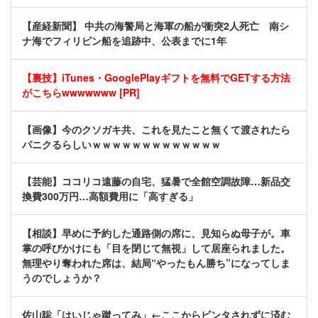
【産経新聞】 中共の海警局と海軍の船が衝突2人死亡 南シ
ナ海でフィリピン船を追跡中、公表までに1年
【裏技】iTunes・GooglePlayギフトを無料でGETする方法
がこちらwwwwwww [PR]
【画像】今のクソガキ共、これを見たこと無くて渡されたら
パニクるらしいｗｗｗｗｗｗｗｗｗｗｗｗｗ
【芸能】ココリコ遠藤の自宅、猛暑で全館空調故障…新品交
換費300万円…高額費用に「高すぎる」
【相談】早めに予約した通路側の席に、見知らぬ母子が。車
掌の呼びかけにも「目を閉じて無視」して居座られました。
無理やり奪われた席は、結局“やったもん勝ち”になってしま
うのでしょうか？
佐山聡「はいじゃ蹴ってみ」←ここからビンタされずに済む