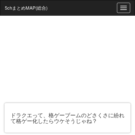
5chまとめMAP(総合)
T
o
g
g
l
e
n
a
v
i
g
a
t
i
o
n
ドラクエって、格ゲーブームのどさくさに紛れ
て格ゲー化したらウケそうじゃね？