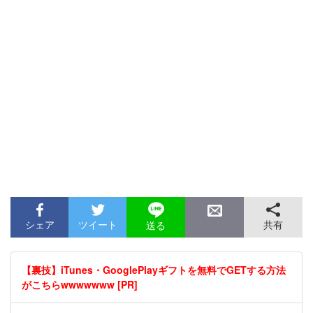
シェア
ツイート
共有
送る
【裏技】iTunes・GooglePlayギフトを無料でGETする方法
がこちらwwwwwww [PR]