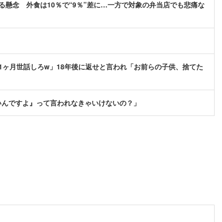
る懸念 外食は10％で“9％”差に…一方で対象の弁当店でも悲痛な
1ヶ月世話しろw」18年後に返せと言われ「お前らの子供、捨てた
いんですよ』って言われなきゃいけないの？」