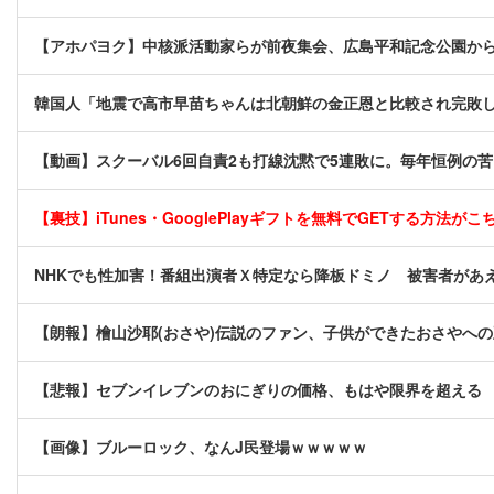
【アホパヨク】中核派活動家らが前夜集会、広島平和記念公園か
韓国人「地震で高市早苗ちゃんは北朝鮮の金正恩と比較され完敗
【動画】スクーバル6回自責2も打線沈黙で5連敗に。毎年恒例の
【裏技】iTunes・GooglePlayギフトを無料でGETする方法がこちら
NHKでも性加害！番組出演者Ｘ特定なら降板ドミノ 被害者があえ
【朗報】檜山沙耶(おさや)伝説のファン、子供ができたおさやへの
【悲報】セブンイレブンのおにぎりの価格、もはや限界を超える
【画像】ブルーロック、なんJ民登場ｗｗｗｗｗ