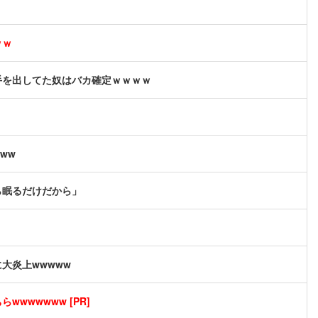
ｗｗ
手を出してた奴はバカ確定ｗｗｗｗ
ww
ら眠るだけだから」
大炎上wwwww
wwwwwww [PR]