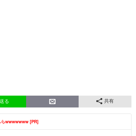
共有
送る
wwwwwww [PR]