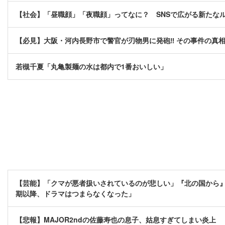
【社会】「昼職顔」「夜職顔」ってなに？ SNSで広がる新たな
【必見】大阪・河内長野市で警官が刃物男に発砲‼ その事件の真
若槻千夏「丸亀製麺の水は都内で1番おいしい」
【芸能】「クマが悪者扱いされているのが悲しい」『北の国から』
期以降、ドラマはつまらなくなった」
【悲報】MAJOR2ndの佐藤寿也の息子、姑息すぎてしまい炎上