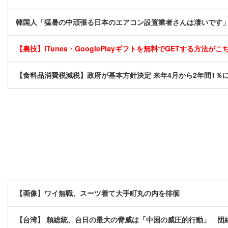
韓国人「猛暑の中頑張る日本のエアコン設置業者さんは凄いです
【裏技】iTunes・GooglePlayギフトを無料でGETする方法がこちら
【食料品消費税減税】政府が基本方針決定 来年4月から2年間1％に
【画像】ワイ無職、スーツ着て大手町丸の内を徘徊
【台湾】 頼総統、台日の最大の脅威は「中国の威圧的行動」 団