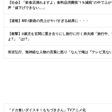
【社会】「飲食店潰れますよ」食料品消費税“1％減税”の中で上が
声「値下げできない…」
【速報】ME:I新曲の売上がヤバすぎる結果に・・・
【衝撃】0歳児を玄関に置き去りにし旅行に行く弟夫婦「旅行中、
よ?」「は!?」
有吉弘行、無神経な人物の言葉に怒り「なんで俺は『テレビ見な
「ドカ食いダイスキ！もちづきさん」TVアニメ化