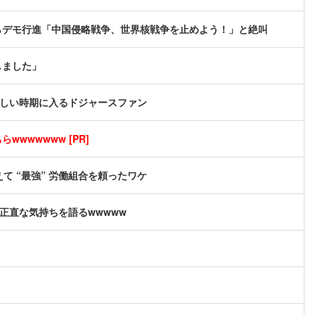
らデモ行進「中国侵略戦争、世界核戦争を止めよう！」と絶叫
しました」
苦しい時期に入るドジャースファン
wwwwwww [PR]
て “最強” 労働組合を頼ったワケ
正直な気持ちを語るwwwww