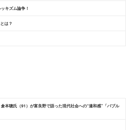
ルッキズム論争！
相とは？
倉本聰氏（91）が富良野で語った現代社会への“違和感”「バブル