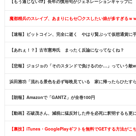
【もう通じない❗❓】長年の慣用句がジェネレーションギャップに
魔都精兵のスレイブ、あまりにもセ◯クスしたい娘が多すぎるｗ
【速報】ビットコイン、完全に逝く やはり賢ぶって仮想通貨に
【あれぇ！？】古市憲寿氏 まったく反論になってなくね？
【悲報】ジョジョの「そのスタンドで負けるのか…」っていう敵w
浜田雅功「流れる景色を必ず毎晩見ている 家に帰ったらひたす
【朗報】Amazonで「GANTZ」が全巻100円
【動画】石破茂さん、減税に猛反対した件を必死に釈明するも更に
【裏技】iTunes・GooglePlayギフトを無料でGETする方法がこちら