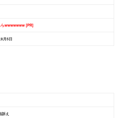
」
wwwwwww [PR]
8月5日
結訴え