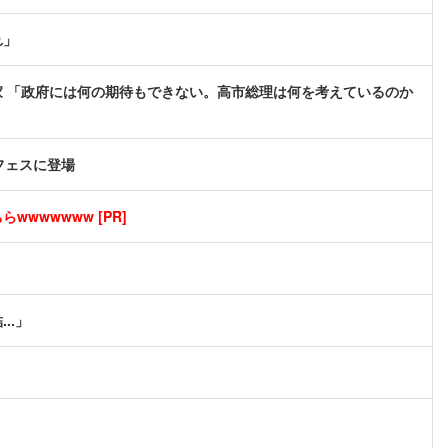
れ」
 「政府には何の期待もできない。高市総理は何を考えているのか
フェスに登場
wwwwwww [PR]
..」