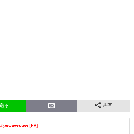
共有
送る
wwwwwww [PR]