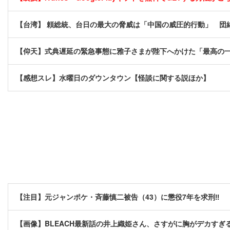
【台湾】 頼総統、台日の最大の脅威は「中国の威圧的行動」 団
【仰天】式典遅延の緊急事態に雅子さまが陛下へかけた「最高の一言」
【感想スレ】水曜日のダウンタウン【怪談に関する説ほか】
【注目】元ジャンポケ・斉藤慎二被告（43）に懲役7年を求刑‼
【画像】BLEACH最新話の井上織姫さん、さすがに胸がデカすぎ