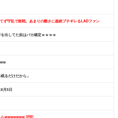
打てず守乱で敗戦。あまりの酷さに超絶ブチギレるLADファン
手を出してた奴はバカ確定ｗｗｗｗ
ww
ら眠るだけだから」
8月5日
wwwwwww [PR]