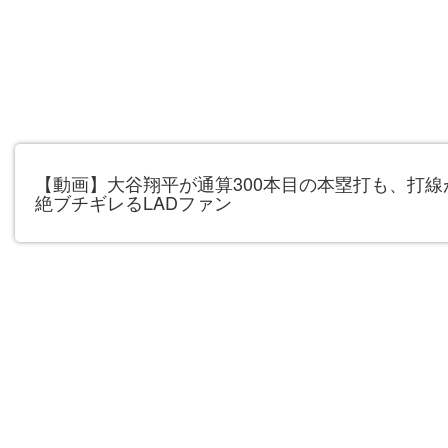
【動画】大谷翔平が通算300本目の本塁打も、打
絶ブチギレるLADファン