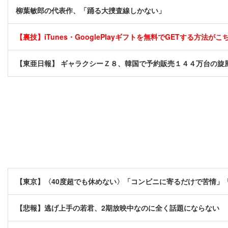
柳葉敏郎の代表作、「踊る大捜査線しかない」
【裏技】iTunes・GooglePlayギフトを無料でGETする方法がこちら
【東亜日報】 ギャラクシーＺ８、韓国で予約販売１４４万台の旋
【東京】〈40度超でも休めない〉「コンビニに寄るだけで苦情」
【悲報】逃げ上手の若君、2期放映中なのに全く話題にならない