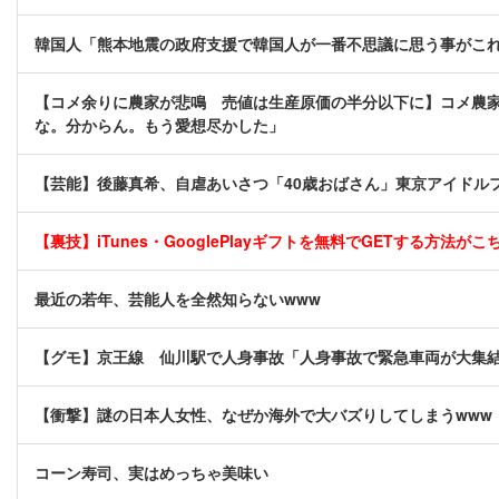
韓国人「熊本地震の政府支援で韓国人が一番不思議に思う事がこ
【コメ余りに農家が悲鳴 売値は生産原価の半分以下に】コメ農家
な。分からん。もう愛想尽かした」
【芸能】後藤真希、自虐あいさつ「40歳おばさん」東京アイドル
【裏技】iTunes・GooglePlayギフトを無料でGETする方法がこちら
最近の若年、芸能人を全然知らないwww
【グモ】京王線 仙川駅で人身事故「人身事故で緊急車両が大集結.
【衝撃】謎の日本人女性、なぜか海外で大バズりしてしまうwww
コーン寿司、実はめっちゃ美味い