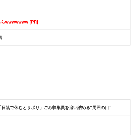
wwwwwww [PR]
風
「日陰で休むとサボり」ごみ収集員を追い詰める“周囲の目”