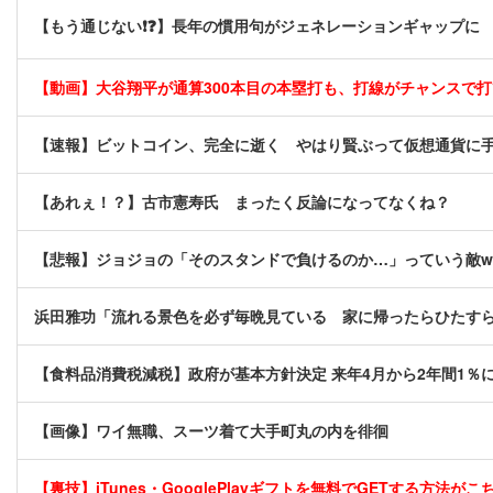
【もう通じない❗❓】長年の慣用句がジェネレーションギャップに
【動画】大谷翔平が通算300本目の本塁打も、打線がチャンスで
【速報】ビットコイン、完全に逝く やはり賢ぶって仮想通貨に
【あれぇ！？】古市憲寿氏 まったく反論になってなくね？
【悲報】ジョジョの「そのスタンドで負けるのか…」っていう敵w
浜田雅功「流れる景色を必ず毎晩見ている 家に帰ったらひたす
【食料品消費税減税】政府が基本方針決定 来年4月から2年間1％に
【画像】ワイ無職、スーツ着て大手町丸の内を徘徊
【裏技】iTunes・GooglePlayギフトを無料でGETする方法がこちら