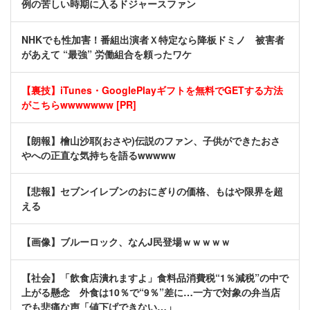
例の苦しい時期に入るドジャースファン
NHKでも性加害！番組出演者Ｘ特定なら降板ドミノ 被害者
があえて “最強” 労働組合を頼ったワケ
【裏技】iTunes・GooglePlayギフトを無料でGETする方法
がこちらwwwwwww [PR]
【朗報】檜山沙耶(おさや)伝説のファン、子供ができたおさ
やへの正直な気持ちを語るwwwww
【悲報】セブンイレブンのおにぎりの価格、もはや限界を超
える
【画像】ブルーロック、なんJ民登場ｗｗｗｗｗ
【社会】「飲食店潰れますよ」食料品消費税“1％減税”の中で
上がる懸念 外食は10％で“9％”差に…一方で対象の弁当店
でも悲痛な声「値下げできない…」