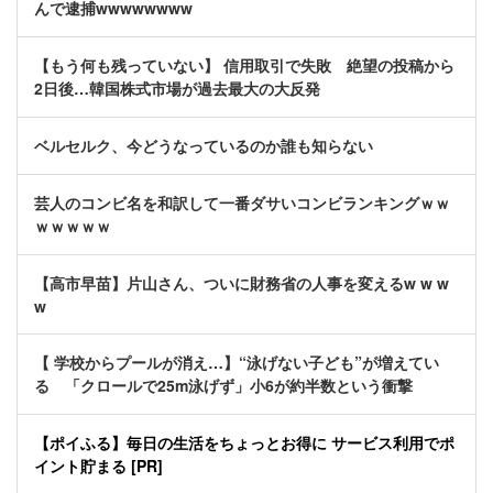
んで逮捕wwwwwwww
【もう何も残っていない】 信用取引で失敗 絶望の投稿から
2日後…韓国株式市場が過去最大の大反発
ベルセルク、今どうなっているのか誰も知らない
芸人のコンビ名を和訳して一番ダサいコンビランキングｗｗ
ｗｗｗｗｗ
【高市早苗】片山さん、ついに財務省の人事を変えるw w w
w
【 学校からプールが消え…】“泳げない子ども”が増えてい
る 「クロールで25m泳げず」小6が約半数という衝撃
【ポイふる】毎日の生活をちょっとお得に サービス利用でポ
イント貯まる [PR]