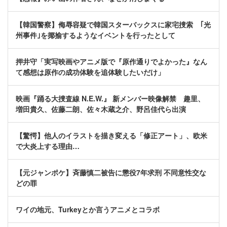
【韓国警察】侮辱容疑で韓国スターバックスに家宅捜索 ｢光
州事件｣を揶揄するようなイベントを行ったとして
押井守「実写映画やアニメ版で『原作通りでよかった』なん
て感想は原作の成功体験を追体験したいだけ」
映画『踊る大捜査線 N.E.W.』 新メンバー映像解禁 趣里、
増田貴久、佐藤二朗、佐々木蔵之介、野呂佳代ら出演
【驚愕】他人のイラストを描き変える「修正アート」、欧米
で大炎上する理由…
【元ジャンポケ】斉藤慎二被告に懲役7年求刑 不同意性交な
どの罪
ワイの地元、Turkeyとか言うアニメとコラボ