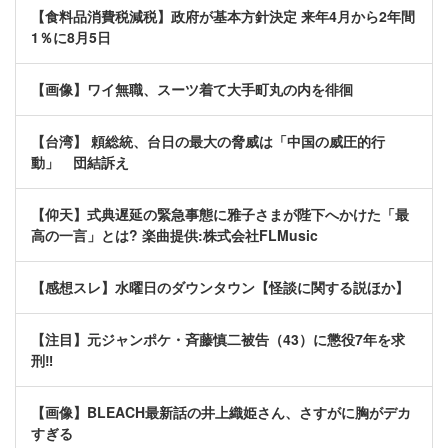
【食料品消費税減税】政府が基本方針決定 来年4月から2年間
1％に8月5日
【画像】ワイ無職、スーツ着て大手町丸の内を徘徊
【台湾】 頼総統、台日の最大の脅威は「中国の威圧的行
動」 団結訴え
【仰天】式典遅延の緊急事態に雅子さまが陛下へかけた「最
高の一言」とは? 楽曲提供:株式会社FLMusic
【感想スレ】水曜日のダウンタウン【怪談に関する説ほか】
【注目】元ジャンポケ・斉藤慎二被告（43）に懲役7年を求
刑‼
【画像】BLEACH最新話の井上織姫さん、さすがに胸がデカ
すぎる