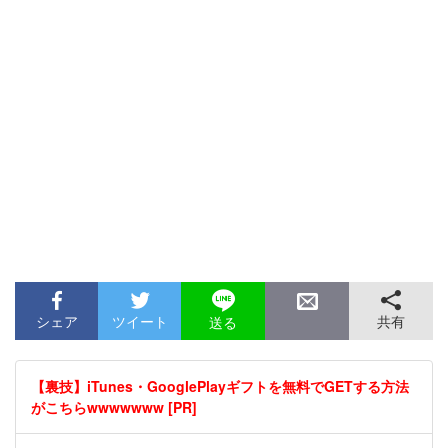
シェア
ツイート
共有
送る
【裏技】iTunes・GooglePlayギフトを無料でGETする方法
がこちらwwwwwww [PR]