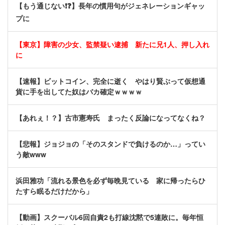
【もう通じない❗❓】長年の慣用句がジェネレーションギャッ
プに
【東京】障害の少女、監禁疑い逮捕 新たに兄1人、押し入れ
に
【速報】ビットコイン、完全に逝く やはり賢ぶって仮想通
貨に手を出してた奴はバカ確定ｗｗｗｗ
【あれぇ！？】古市憲寿氏 まったく反論になってなくね？
【悲報】ジョジョの「そのスタンドで負けるのか…」ってい
う敵www
浜田雅功「流れる景色を必ず毎晩見ている 家に帰ったらひ
たすら眠るだけだから」
【動画】スクーバル6回自責2も打線沈黙で5連敗に。毎年恒