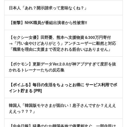
日本人「あれ？開示請求って意味なくね？」
【衝撃】NHK職員が番組出演者から性被害‼
【セクシー女優】田野憂、熊本へ支援物資＆300万円寄付
→「汚い金やけどありがとう」アンチユーザーに毅然と対応
「職業を理由に支援まで否定される筋合いはありません」
【ポケモン】更新データVer.2.0.0が神アプデすぎて度肝を抜
かれるトレーナーたちの反応集
【ポイふる】毎日の生活をちょっとお得に サービス利用でポ
イント貯まる [PR]
韓国人「韓国版モヤさまが面白い！息子さんですか？えええ
ええっ？？？」
【中央日報】猛暑のなか韓国各地で停電相次ぐ…一部住民は