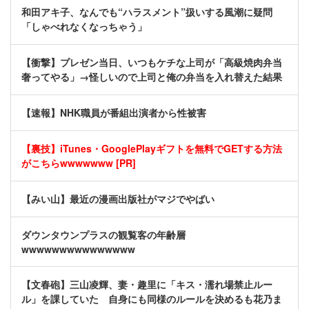
和田アキ子、なんでも“ハラスメント”扱いする風潮に疑問
「しゃべれなくなっちゃう」
【衝撃】プレゼン当日、いつもケチな上司が「高級焼肉弁当
奢ってやる」→怪しいので上司と俺の弁当を入れ替えた結果
【速報】NHK職員が番組出演者から性被害
【裏技】iTunes・GooglePlayギフトを無料でGETする方法
がこちらwwwwwww [PR]
【みい山】最近の漫画出版社がマジでやばい
ダウンタウンプラスの観覧客の年齢層
wwwwwwwwwwwwwww
【文春砲】三山凌輝、妻・趣里に「キス・濡れ場禁止ルー
ル」を課していた 自身にも同様のルールを決めるも花乃ま