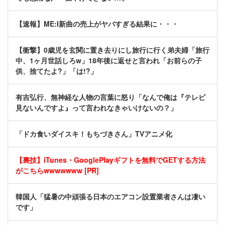
【速報】ME:I新曲の売上がヤバすぎる結果に・・・
【衝撃】0歳児を玄関に置き去りにし旅行に行く弟夫婦「旅行
中、1ヶ月世話しろw」18年後に返せと言われ「お前らの子
供、捨てたよ?」「は!?」
有吉弘行、無神経な人物の言葉に怒り「なんで俺は『テレビ
見ないんですよ』って言われなきゃいけないの？」
「ドカ食いダイスキ！もちづきさん」TVアニメ化
【裏技】iTunes・GooglePlayギフトを無料でGETする方法
がこちらwwwwwww [PR]
韓国人「猛暑の中頑張る日本のエアコン設置業者さんは凄い
です」