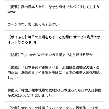
【衝撃】謎の日本人女性、なぜか海外で大バズりしてしまう
www
コーン寿司、実はめっちゃ美味い
【ポイふる】毎日の生活をちょっとお得に サービス利用でポ
イント貯まる [PR]
【悲報】”ちいかわ”のモモンガ退場まであと残り数話か
【国際】「日本を必ず後悔させる」北朝鮮金総書記の妹・金
与正氏 海自のミサイル実射実験に「日本の軍事大国化黙認
しない」
韓国人「韓国が熊本地震で飲料水1万本送ったら日本人は韓国
産の水は〇〇だと言いました」
【悲報】大ヒットの映画「スパイダーマン」最新作、上映中