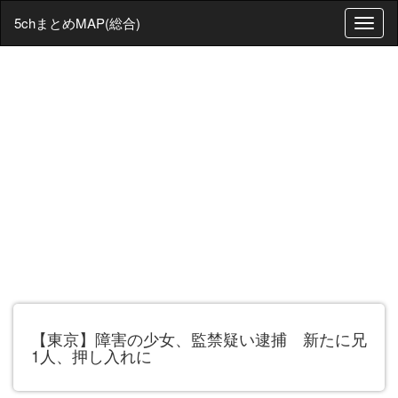
5chまとめMAP(総合)
T
o
g
g
l
e
n
a
v
i
g
a
t
i
o
n
【東京】障害の少女、監禁疑い逮捕 新たに兄
1人、押し入れに