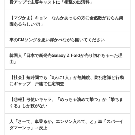
費アップで主要キャストに「衝撃の出演料」
【マジかよ】キョン「なんかあっちの方に全然敵がおらん楽
園あるらしいで!」
車のCMソングを思い浮かべながら開いてください
韓国人「日本で新発売Galaxy Z Foldが売り切れちゃった理
由」
【社会】短時間でも「3人に1人」が無施錠、防犯意識と行動
にギャップ 戸建て住宅調査
【悲報】弓使いキャラ、「めっちゃ溜めて撃つ」か「撃ちま
くる」しか技がない
人「さーて、車乗るか。エンジン入れて、と」車「スパーイ
ダマーンッ」→炎上