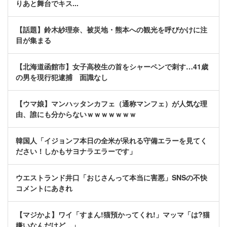
りあと舞台でキス...
【話題】鈴木紗理奈、被災地・熊本への観光を呼びかけに注
目が集まる
【北海道函館市】女子高校生の首をシャーペンで刺す…41歳
の男を現行犯逮捕 面識なし
【ウマ娘】マンハッタンカフェ（通称マンフェ）が人気な理
由、誰にも分からないｗｗｗｗｗｗｗ
韓国人「イジョンフ本日の全米が呆れる守備エラーを見てく
ださい！しかもサヨナラエラーです」
ウエストランド井口「おじさんって本当に害悪」SNSの不快
コメントにあきれ
【マジかよ】ワイ「すまん!猫預かってくれ!」マッマ「は?猫
嫌いなんだけど…」