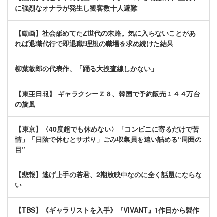
に強烈なオナラが発生し観客数十人避難
【動画】社会舐めてたZ世代の末路。気に入らないことがあ
れば退職代行で即退職!理想の職場を求め続けた結果
柳葉敏郎の代表作、「踊る大捜査線しかない」
【東亜日報】 ギャラクシーＺ８、韓国で予約販売１４４万台
の旋風
【東京】〈40度超でも休めない〉「コンビニに寄るだけで苦
情」「日陰で休むとサボり」ごみ収集員を追い詰める“周囲の
目”
【悲報】逃げ上手の若君、2期放映中なのに全く話題にならな
い
【TBS】《ギャラリストを入手》『VIVANT』1作目から製作