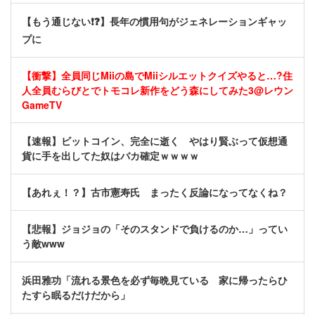
【もう通じない❗❓】長年の慣用句がジェネレーションギャッ
プに
【衝撃】全員同じMiiの島でMiiシルエットクイズやると…?住
人全員むらびとでトモコレ新作をどう森にしてみた3@レウン
GameTV
【速報】ビットコイン、完全に逝く やはり賢ぶって仮想通
貨に手を出してた奴はバカ確定ｗｗｗｗ
【あれぇ！？】古市憲寿氏 まったく反論になってなくね？
【悲報】ジョジョの「そのスタンドで負けるのか…」ってい
う敵www
浜田雅功「流れる景色を必ず毎晩見ている 家に帰ったらひ
たすら眠るだけだから」