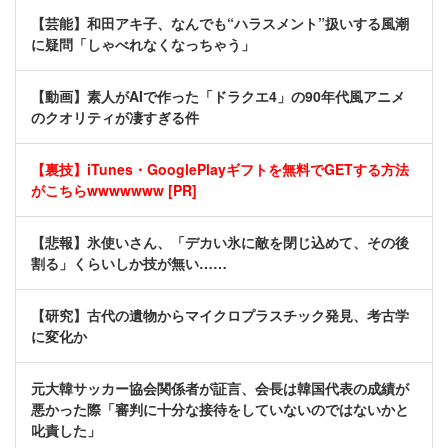
【芸能】和田アキ子、なんでも“ハラスメント”扱いする風潮
に疑問「しゃべれなくなっちゃう」
【動画】素人がAIで作った「ドラクエ4」の90年代風アニメ
のクオリティが凄すぎる件
【裏技】iTunes・GooglePlayギフトを無料でGETする方法
がこちらwwwwwww [PR]
【悲報】氷使いさん、「デカい氷に敵を閉じ込めて、その後
割る」くらいしか技が無い……
【研究】古代の遺物からマイクロプラスチック発見、考古学
に変化か
元大韓サッカー協会関係者が証言、会長は韓国代表の成績が
悪かった際「審判に十分な接待をしていないのではないかと
叱責した」