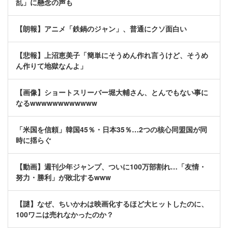
乱」に懸念の声も
【朗報】アニメ「鉄鍋のジャン」、普通にクソ面白い
【悲報】上沼恵美子「簡単にそうめん作れ言うけど、そうめ
ん作りて地獄なんよ」
【画像】ショートスリーバー堀大輔さん、とんでもない事に
なるwwwwwwwwwwww
「米国を信頼」韓国45％・日本35％…2つの核心同盟国が同
時に揺らぐ
【動画】週刊少年ジャンプ、ついに100万部割れ…「友情・
努力・勝利」が敗北するwww
【謎】なぜ、ちいかわは映画化するほど大ヒットしたのに、
100ワニは売れなかったのか？