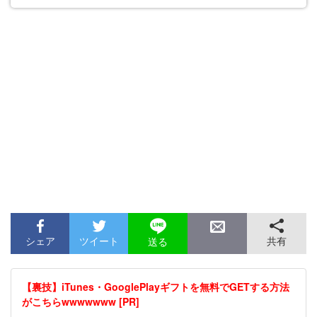
シェア
ツイート
共有
送る
【裏技】iTunes・GooglePlayギフトを無料でGETする方法
がこちらwwwwwww [PR]