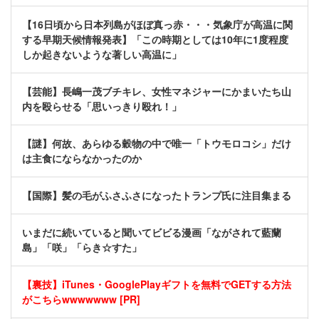
【16日頃から日本列島がほぼ真っ赤・・・気象庁が高温に関
する早期天候情報発表】「この時期としては10年に1度程度
しか起きないような著しい高温に」
【芸能】長嶋一茂ブチキレ、女性マネジャーにかまいたち山
内を殴らせる「思いっきり殴れ！」
【謎】何故、あらゆる穀物の中で唯一「トウモロコシ」だけ
は主食にならなかったのか
【国際】髪の毛がふさふさになったトランプ氏に注目集まる
いまだに続いていると聞いてビビる漫画「ながされて藍蘭
島」「咲」「らき☆すた」
【裏技】iTunes・GooglePlayギフトを無料でGETする方法
がこちらwwwwwww [PR]