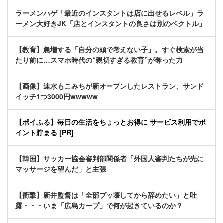
ラーメンハゲ「最近のインスタントは店に出せるレベル」ラ
ーメン大好きJK「店とインスタントの良さは別のベクトル」
【教育】急増する「自分の頭で考えない子」。すぐ検索が当
たり前に…スマホ時代の“親切すぎる教育”が奪った力
【画像】速水もこみちが新オープンしたレストラン、サンド
イッチ1つ3000円wwwww
【ポイふる】毎日の生活をちょっとお得に サービス利用でポ
イント貯まる [PR]
【韓国】サッカー協会審判部関係者「外国人審判たちが先に
マッサージを望んだ」と主張
【衝撃】新井監督は「全部ブッ壊してから辞めたい」と吐
露・・・いま「広島カープ」で何が起きているのか？