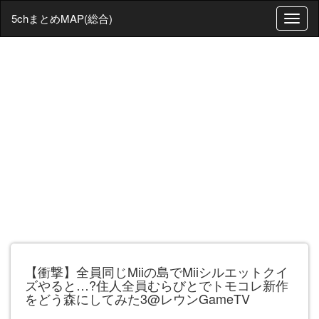
5chまとめMAP(総合)
T
o
g
g
l
e
n
a
v
i
g
a
t
i
o
n
【衝撃】全員同じMiiの島でMiiシルエットクイ
ズやると…?住人全員むらびとでトモコレ新作
をどう森にしてみた3@レウンGameTV