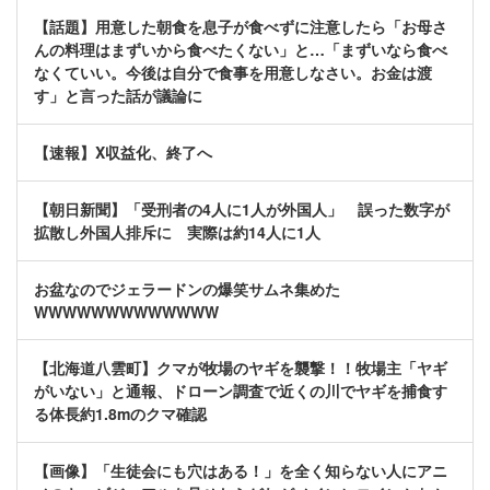
【話題】用意した朝食を息子が食べずに注意したら「お母さ
んの料理はまずいから食べたくない」と…「まずいなら食べ
なくていい。今後は自分で食事を用意しなさい。お金は渡
す」と言った話が議論に
【速報】X収益化、終了へ
【朝日新聞】「受刑者の4人に1人が外国人」 誤った数字が
拡散し外国人排斥に 実際は約14人に1人
お盆なのでジェラードンの爆笑サムネ集めた
WWWWWWWWWWWWW
【北海道八雲町】クマが牧場のヤギを襲撃！！牧場主「ヤギ
がいない」と通報、ドローン調査で近くの川でヤギを捕食す
る体長約1.8mのクマ確認
【画像】「生徒会にも穴はある！」を全く知らない人にアニ