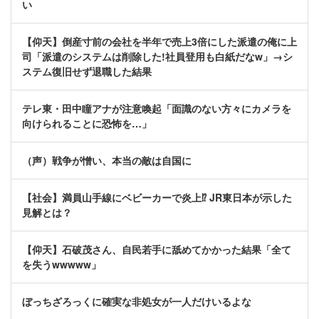
い
【仰天】倒産寸前の会社を半年で売上3倍にした派遣の俺に上
司「派遣のシステムは削除した!社員登用も白紙だなw」→シ
ステム復旧せず退職した結果
テレ東・田中瞳アナが注意喚起「面識のない方々にカメラを
向けられることに恐怖を…」
（声）戦争が憎い、本当の敵は自国に
【社会】満員山手線にベビーカーで炎上⁉ JR東日本が示した
見解とは？
【仰天】石破茂さん、自民若手に舐めてかかった結果「全て
を失うwwwww」
ぼっちざろっくに確実な非処女が一人だけいるよな