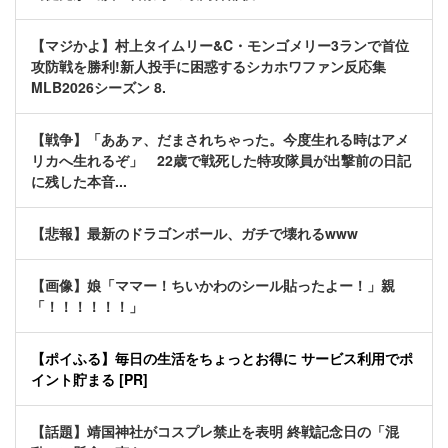
【マジかよ】村上タイムリー&C・モンゴメリー3ランで首位
攻防戦を勝利!新人投手に困惑するシカホワファン反応集
MLB2026シーズン 8.
【戦争】「ああァ、だまされちゃった。今度生れる時はアメ
リカへ生れるぞ」 22歳で戦死した特攻隊員が出撃前の日記
に残した本音...
【悲報】最新のドラゴンボール、ガチで壊れるwww
【画像】娘「ママー！ちいかわのシール貼ったよー！」親
「！！！！！！」
【ポイふる】毎日の生活をちょっとお得に サービス利用でポ
イント貯まる [PR]
【話題】靖国神社がコスプレ禁止を表明 終戦記念日の「混