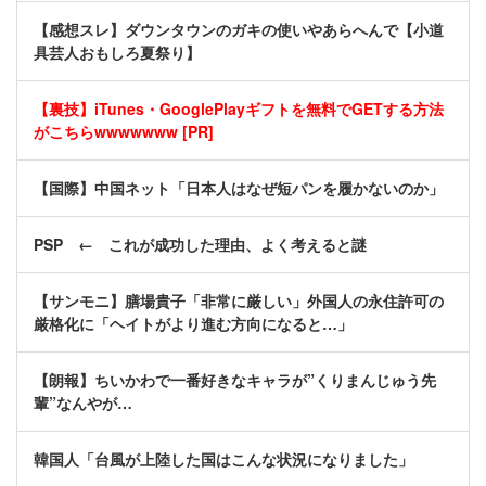
【感想スレ】ダウンタウンのガキの使いやあらへんで【小道
具芸人おもしろ夏祭り】
【裏技】iTunes・GooglePlayギフトを無料でGETする方法
がこちらwwwwwww [PR]
【国際】中国ネット「日本人はなぜ短パンを履かないのか」
PSP ← これが成功した理由、よく考えると謎
【サンモニ】膳場貴子「非常に厳しい」外国人の永住許可の
厳格化に「ヘイトがより進む方向になると…」
【朗報】ちいかわで一番好きなキャラが”くりまんじゅう先
輩”なんやが…
韓国人「台風が上陸した国はこんな状況になりました」