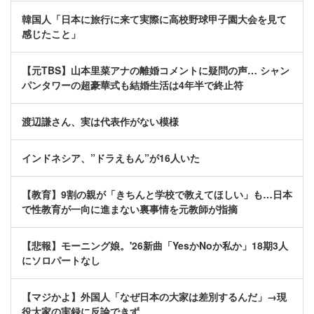
韓国人「日本に旅行に来て実際に高校野球甲子園大会を見て
感じたこと」
【元TBS】山本里菜アナの離婚コメントに疑問の声… シャン
パンタワーの超豪華式も結婚生活は4年半で終止符
渡辺謙さん、実は代表作がない模様
インドネシア、”ドラえもん”が16人いた
【教育】9割の親が「きちんと学校で教えてほしい」も…日本
で性教育が一向に進まない裏事情を元教師が指摘
【悲報】モーニング娘。'26新曲「YesかNoか私か」18期3人
にソロパートなし
【マジかよ】外国人「なぜ日本の大家は差別するんだ」→現
役大家の実録に反論できず