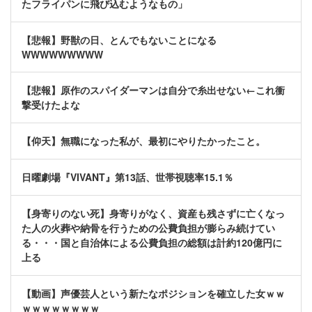
たフライパンに飛び込むようなもの」
【悲報】野獣の日、とんでもないことになる
WWWWWWWWW
【悲報】原作のスパイダーマンは自分で糸出せない←これ衝
撃受けたよな
【仰天】無職になった私が、最初にやりたかったこと。
日曜劇場『VIVANT』第13話、世帯視聴率15.1％
【身寄りのない死】身寄りがなく、資産も残さずに亡くなっ
た人の火葬や納骨を行うための公費負担が膨らみ続けてい
る・・・国と自治体による公費負担の総額は計約120億円に
上る
【動画】声優芸人という新たなポジションを確立した女ｗｗ
ｗｗｗｗｗｗｗｗ