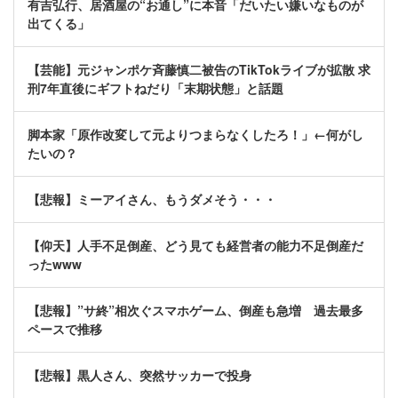
有吉弘行、居酒屋の“お通し”に本音「だいたい嫌いなものが
出てくる」
【芸能】元ジャンポケ斉藤慎二被告のTikTokライブが拡散 求
刑7年直後にギフトねだり「末期状態」と話題
脚本家「原作改変して元よりつまらなくしたろ！」←何がし
たいの？
【悲報】ミーアイさん、もうダメそう・・・
【仰天】人手不足倒産、どう見ても経営者の能力不足倒産だ
ったwww
【悲報】”サ終”相次ぐスマホゲーム、倒産も急増 過去最多
ペースで推移
【悲報】黒人さん、突然サッカーで投身