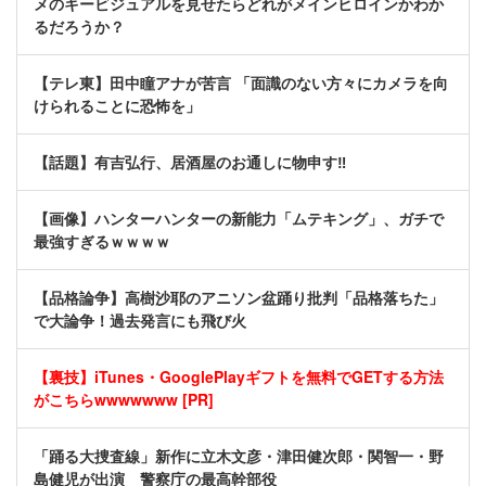
メのキービジュアルを見せたらどれがメインヒロインかわか
るだろうか？
【テレ東】田中瞳アナが苦言 「面識のない方々にカメラを向
けられることに恐怖を」
【話題】有吉弘行、居酒屋のお通しに物申す‼
【画像】ハンターハンターの新能力「ムテキング」、ガチで
最強すぎるｗｗｗｗ
【品格論争】高樹沙耶のアニソン盆踊り批判「品格落ちた」
で大論争！過去発言にも飛び火
【裏技】iTunes・GooglePlayギフトを無料でGETする方法
がこちらwwwwwww [PR]
「踊る大捜査線」新作に立木文彦・津田健次郎・関智一・野
島健児が出演 警察庁の最高幹部役