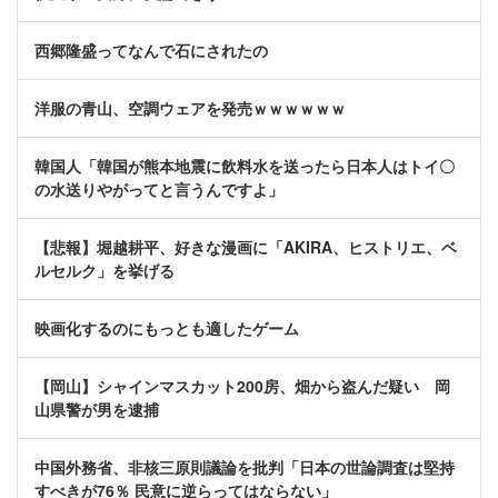
西郷隆盛ってなんで石にされたの
洋服の青山、空調ウェアを発売ｗｗｗｗｗｗ
韓国人「韓国が熊本地震に飲料水を送ったら日本人はトイ〇
の水送りやがってと言うんですよ」
【悲報】堀越耕平、好きな漫画に「AKIRA、ヒストリエ、ベ
ルセルク」を挙げる
映画化するのにもっとも適したゲーム
【岡山】シャインマスカット200房、畑から盗んだ疑い 岡
山県警が男を逮捕
中国外務省、非核三原則議論を批判「日本の世論調査は堅持
すべきが76％ 民意に逆らってはならない」