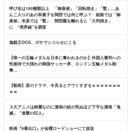
呼び名は100種類以上 「御座候」「回転焼き」「暫」…あ
んこ入りのあの和菓子を関西では何と呼ぶ？ 姫路では「御
座候」米原では「暫」 関西圏を離れると「大判焼き」
に “境界線”を調査
遊戯王OCG、ガチでシコらせにくる
【唯一の五輪メダルを日本に奪われるのか】外国人審判への
性接待で大揺れの韓国サッカー界、ロンドン五輪メダル剝
奪…
【動画】昔のドラマ、今見るとアウトすぎるｗｗｗｗｗｗｗ
ｗｗ
３大アニメは綺麗なのに漫画の絵が死ぬほど下手な漫画「鬼
滅」「進撃の巨人」
映画『8番出口』が金曜ロードショーにて放送