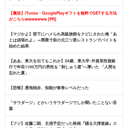
【裏技】iTunes・GooglePlayギフトを無料でGETする方法
がこちらwwwwwww [PR]
【マジかよ】部下にハメられ高級旅館をクビにされた俺「あ
とは頑張れよ」→廃業寸前の元三ツ星レストランでバイトを
始めた結果
【ああ、東大を出てもこれか】24歳、東大卒･外資系投資銀
行で年収1100万円の男性を “刺しゅう屋”へ導いた 「人間を
忘れた夏」
【悲報】愚地独歩、知能が春巻レベルだった
「サウダージ」とかいうサウダージでしか聞いたことない言
葉
【フジ】佐藤二朗、主演予定だった映画『踊る大捜査線』ス