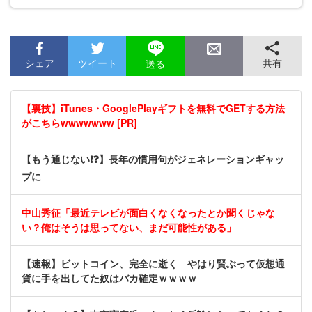
シェア
ツイート
共有
送る
【裏技】iTunes・GooglePlayギフトを無料でGETする方法
がこちらwwwwwww [PR]
【もう通じない❗❓】長年の慣用句がジェネレーションギャッ
プに
中山秀征「最近テレビが面白くなくなったとか聞くじゃな
い？俺はそうは思ってない、まだ可能性がある」
【速報】ビットコイン、完全に逝く やはり賢ぶって仮想通
貨に手を出してた奴はバカ確定ｗｗｗｗ