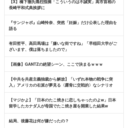
【X】橋下徹氏痛烈指摘「こういうのは不誠実」高市首相の
長崎平和式典挨拶に
『サンジャポ』山崎怜奈、突然「妊娠」だけ公表した理由を
語る
有田哲平、高田馬場は「嫌いな街ですね」「早稲田大学がご
ざいます、僕は落ちましたので」
【画像】GANTZの絶望シーン、ここで決まるｗｗｗ
【中共を共産主義独裁から解放】「いずれ本物の戦争に突
入」アメリカの右派が夢見る〈露骨に交戦的〉なシナリオ
【マジかよ】「日本のたこ焼きに恋しちゃったのよw」日本
留学したカナダ人が母国でたこ焼き屋を開業した結果w
結局、後藤花は何が嫌だったの？