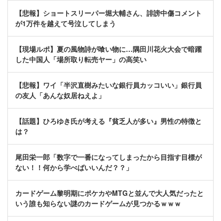
【悲報】ショートスリーパー堀大輔さん、誹謗中傷コメント
が1万件を越えて号泣してしまう
【現場ルポ】夏の風物詩が喰い物に…隅田川花火大会で暗躍
した中国人「場所取り転売ヤー」の高笑い
【悲報】ワイ「半沢直樹みたいな銀行員カッコいい」銀行員
の友人「あんな奴居ねえよ」
【話題】ひろゆき氏が考える『貧乏人が多い』男性の特徴と
は？
尾田栄一郎「数字で一番になってしまったから目指す目標が
ない！！何から学べばいいんだ？？」
カードゲーム黎明期にポケカやMTGと並んで大人気だったと
いう誰も知らない謎のカードゲームが見つかるｗｗｗ