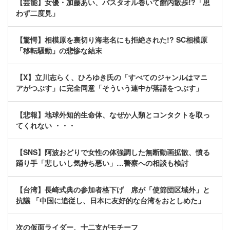
【芸能】女優・加藤あい、バスタオル巻いて館内散歩!?「思
わず二度見」
【驚愕】相模原を裏切り海老名にも拒絶された!? SC相模原
「移転騒動」の悲惨な結末
【X】立川志らく、ひろゆき氏の「すべてのジャンルはマニ
アがつぶす」に完全同意「そういう連中が落語をつぶす」
【悲報】地球外知的生命体、なぜか人類とコンタクトを取っ
てくれない ・・・
【SNS】阿波おどりで女性の体強調した無断動画拡散、憤る
踊り手「悲しいし気持ち悪い」…警察への相談も検討
【台湾】長崎式典の参加者格下げ 席が「使節団区域外」と
抗議 「中国に追従し、日本に友好的な台湾をおとしめた」
次の仮面ライダー、十二支がモチーフ