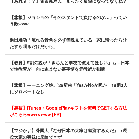
【あれぇ！？】古市憲寿氏 まったく反論になってなくね？
【悲報】ジョジョの「そのスタンドで負けるのか…」ってい
う敵www
浜田雅功「流れる景色を必ず毎晩見ている 家に帰ったらひ
たすら眠るだけだから」
【教育】9割の親が「きちんと学校で教えてほしい」も…日本
で性教育が一向に進まない裏事情を元教師が指摘
【悲報】モーニング娘。'26新曲「YesかNoか私か」18期3人
にソロパートなし
【裏技】iTunes・GooglePlayギフトを無料でGETする方法
がこちらwwwwwww [PR]
【マジかよ】外国人「なぜ日本の大家は差別するんだ」→現
役大家の実録に反論できず