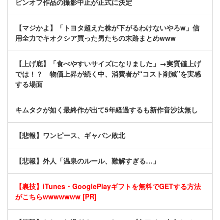
ピンオフ作品の撮影中止が正式に決定
【マジかよ】「トヨタ超えた株が下がるわけないやろw」信
用全力でキオクシア買った男たちの末路まとめwww
【上げ底】「食べやすいサイズになりました」→実質値上げ
では！？ 物価上昇が続く中、消費者が“コスト削減”を実感
する場面
キムタクが如く最終作が出て5年経過するも新作音沙汰無し
【悲報】ワンピース、ギャバン敗北
【悲報】外人「温泉のルール、難解すぎる…」
【裏技】iTunes・GooglePlayギフトを無料でGETする方法
がこちらwwwwwww [PR]