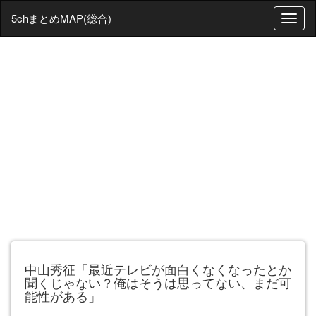
5chまとめMAP(総合)
T
o
g
g
l
e
n
a
v
i
g
a
t
i
o
n
中山秀征「最近テレビが面白くなくなったとか
聞くじゃない？俺はそうは思ってない、まだ可
能性がある」