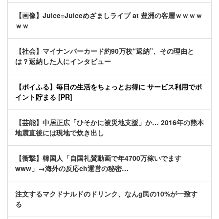
【画像】Juice=Juiceめざましライブ at 豊洲の客層ｗｗｗｗ
ｗｗ
【社会】マイナンバーカード約90万枚“返納”、その理由と
は？返納した人にインタビュー
【ポイふる】毎日の生活をちょっとお得に サービス利用でポ
イント貯まる [PR]
【芸能】中居正広「ひそかに被災地支援」か… 2016年の熊本
地震直後には現地で炊き出し
【衝撃】韓国人「自国礼賛動画で年4700万稼いでます
www」→海外の反応ch運営の秘密…
注文するマクドナルドのドリンク、なんg民の10%が一致す
る