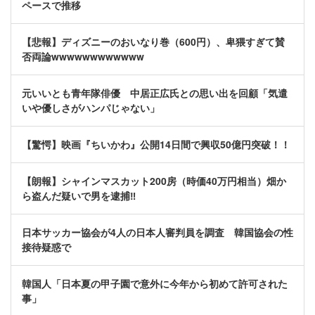
ペースで推移
【悲報】ディズニーのおいなり巻（600円）、卑猥すぎて賛
否両論wwwwwwwwwwww
元いいとも青年隊俳優 中居正広氏との思い出を回顧「気遣
いや優しさがハンパじゃない」
【驚愕】映画『ちいかわ』公開14日間で興収50億円突破！！
【朗報】シャインマスカット200房（時価40万円相当）畑か
ら盗んだ疑いで男を逮捕‼
日本サッカー協会が4人の日本人審判員を調査 韓国協会の性
接待疑惑で
韓国人「日本夏の甲子園で意外に今年から初めて許可された
事」