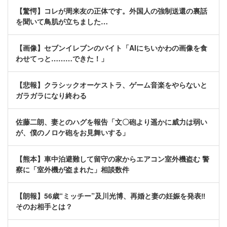
【驚愕】コレが周来友の正体です。外国人の強制送還の裏話
を聞いて鳥肌が立ちました…
【画像】セブンイレブンのバイト「AIにちいかわの画像を食
わせてっと………できた！」
【悲報】クラシックオーケストラ、ゲーム音楽をやらないと
ガラガラになり終わる
佐藤二朗、妻とのハグを報告「文〇砲より遥かに威力は弱い
が、僕のノロケ砲をお見舞いする」
【熊本】車中泊避難して留守の家からエアコン室外機盗む 警
察に「室外機が盗まれた」相談数件
【朗報】56歳“ミッチー”及川光博、再婚と妻の妊娠を発表‼
そのお相手とは？