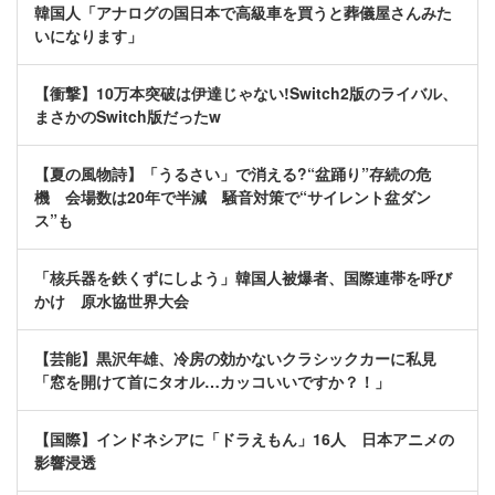
韓国人「アナログの国日本で高級車を買うと葬儀屋さんみた
いになります」
【衝撃】10万本突破は伊達じゃない!Switch2版のライバル、
まさかのSwitch版だったw
【夏の風物詩】「うるさい」で消える?“盆踊り”存続の危
機 会場数は20年で半減 騒音対策で“サイレント盆ダン
ス”も
「核兵器を鉄くずにしよう」韓国人被爆者、国際連帯を呼び
かけ 原水協世界大会
【芸能】黒沢年雄、冷房の効かないクラシックカーに私見
「窓を開けて首にタオル…カッコいいですか？！」
【国際】インドネシアに「ドラえもん」16人 日本アニメの
影響浸透