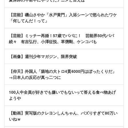
【芸能】磯山さやか「水戸黄門」入浴シーンで怒られたワケ
「何してんだ！って」
【芸能】ミッチー再婚！57歳でパパに！ 芸能界50代パパ
続々 有吉弘行、小澤征悦、草彅剛、ケンコバも
【画像】週刊少年マガジン、限界突破
【仰天】外国人「築地の大トロ4貫4000円はぼったくりだ」
→日本人の反応が真っ二つに
100人中全員が好きでも嫌いでもないって答える食べ物あげ
ようや
【動画】実写版のクレヨンしんちゃん、バズりすぎて80万い
いねｗ