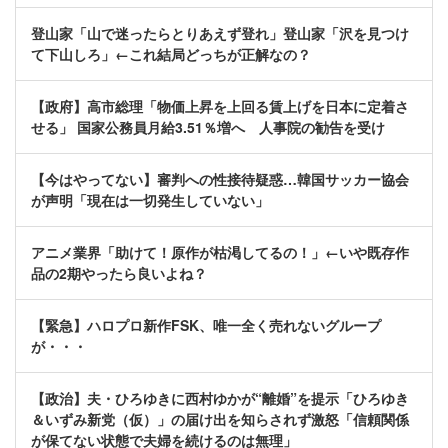
登山家「山で迷ったらとりあえず登れ」登山家「沢を見つけ
て下山しろ」←これ結局どっちが正解なの？
【政府】高市総理「物価上昇を上回る賃上げを日本に定着さ
せる」 国家公務員月給3.51％増へ 人事院の勧告を受け
【今はやってない】審判への性接待疑惑…韓国サッカー協会
が声明「現在は一切発生していない」
アニメ業界「助けて！原作が枯渇してるの！」←いや既存作
品の2期やったら良いよね？
【緊急】ハロプロ新作FSK、唯一全く売れないグループ
が・・・
【政治】夫・ひろゆきに西村ゆかが“離婚”を提示「ひろゆき
＆いずみ新党（仮）」の届け出を知らされず激怒「信頼関係
が保てない状態で夫婦を続けるのは無理」