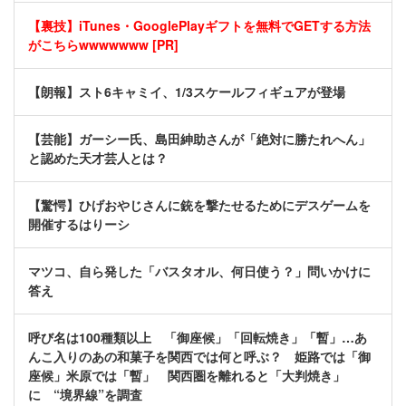
【裏技】iTunes・GooglePlayギフトを無料でGETする方法
がこちらwwwwwww [PR]
【朗報】スト6キャミイ、1/3スケールフィギュアが登場
【芸能】ガーシー氏、島田紳助さんが「絶対に勝たれへん」
と認めた天才芸人とは？
【驚愕】ひげおやじさんに銃を撃たせるためにデスゲームを
開催するはりーシ
マツコ、自ら発した「バスタオル、何日使う？」問いかけに
答え
呼び名は100種類以上 「御座候」「回転焼き」「暫」…あ
んこ入りのあの和菓子を関西では何と呼ぶ？ 姫路では「御
座候」米原では「暫」 関西圏を離れると「大判焼き」
に “境界線”を調査