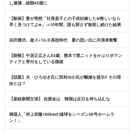
し逮捕…総額43億に
【動画】妻が突然「社長息子との子供妊娠したw悔しいなら
早く見つけてよw」→10年間、誰も探さず無視し続けた結果
浜田雅功、超スパルタ高校時代 夏の思い出に共演者衝撃
【朗報】中居正広さん53歳、熊本で黒ニットをかぶりボラン
ティアと寄付をしている模様
【話題】夫・ひろゆき氏に西村ゆか氏が離婚を提示‼ その理
由とは？
【産経新聞主張】 佐渡金山 韓国は反日を持ち込むな
韓国人「村上宗隆160kmの速球をシーズン26号ホームラ
ン！」