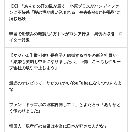
【X】「あんたの汗の風が届く」小原ブラスがハンディファ
ンに不快感「髪の毛が吸い込まれる」被害多発の“必需品”に
潜む危険
韓国で船積みの精製油3万トンがロシア行き…異例の取引 ロ
イター報道
【マジかよ】取引先社長息子と結婚するウチの新入社員が
「結婚も契約も中止になりました…」→俺「こっちもグルー
プ全社の取引中止しよう」
最近のテレビって、ただのでかいYouTubeになりつつあるよ
な
ファン「ドラゴボの連載再開して！」とよたろう「ありがと
う伝わりました」
韓国人「親孝行の台風は本当に日本が好きなんだな」