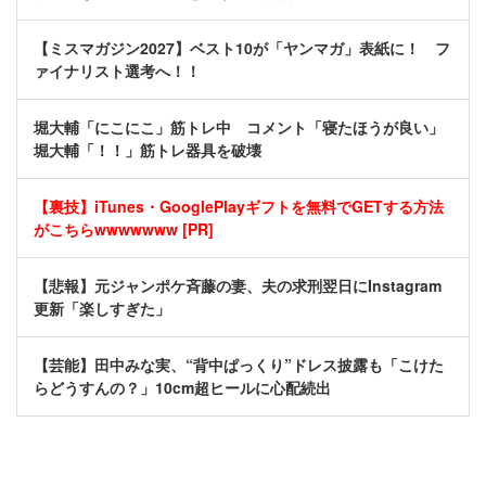
【ミスマガジン2027】ベスト10が「ヤンマガ」表紙に！ フ
ァイナリスト選考へ！！
堀大輔「にこにこ」筋トレ中 コメント「寝たほうが良い」
堀大輔「！！」筋トレ器具を破壊
【裏技】iTunes・GooglePlayギフトを無料でGETする方法
がこちらwwwwwww [PR]
【悲報】元ジャンポケ斉藤の妻、夫の求刑翌日にInstagram
更新「楽しすぎた」
【芸能】田中みな実、“背中ぱっくり”ドレス披露も「こけた
らどうすんの？」10cm超ヒールに心配続出