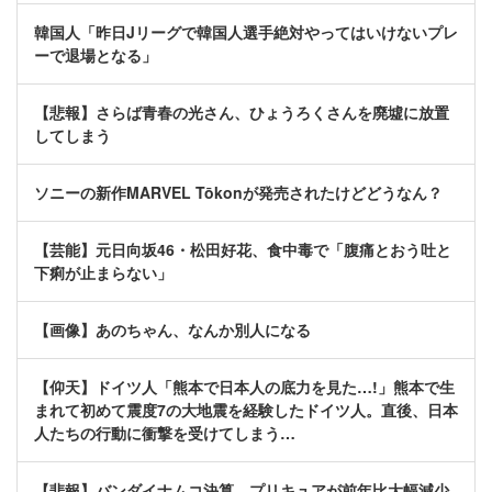
韓国人「昨日Jリーグで韓国人選手絶対やってはいけないプレ
ーで退場となる」
【悲報】さらば青春の光さん、ひょうろくさんを廃墟に放置
してしまう
ソニーの新作MARVEL Tōkonが発売されたけどどうなん？
【芸能】元日向坂46・松田好花、食中毒で「腹痛とおう吐と
下痢が止まらない」
【画像】あのちゃん、なんか別人になる
【仰天】ドイツ人「熊本で日本人の底力を見た…!」熊本で生
まれて初めて震度7の大地震を経験したドイツ人。直後、日本
人たちの行動に衝撃を受けてしまう…
【悲報】バンダイナムコ決算、プリキュアが前年比大幅減少