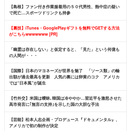
【島根】ファン付き作業服着用の５０代男性、熱中症の疑い
で死亡…スポーツドリンクも持参
【裏技】iTunes・GooglePlayギフトを無料でGETする方法
がこちらwwwwwww [PR]
「幽霊は存在しない」と仮定すると、「見た」という何億も
の人間が・・・
【国際】日本のマヨネーズが世界を魅了 「ソース類」の輸
出額が過去最高を更新 人気の裏には卵黄のコク アメリカ
では“日本風”が誕生
【竹外交】米国は曖昧､韓国は冷ややか…習近平を激怒させた
高市発言に｢無言の支持｣を示した国の大胆な手法
【芸能】松本人志企画・プロデュース『ドキュメンタル』、
アメリカで初の制作が決定