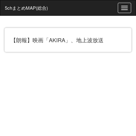
5chまとめMAP(総合)
T
o
g
g
l
【朗報】映画「AKIRA」、地上波放送
e
n
a
v
i
g
a
t
i
o
n