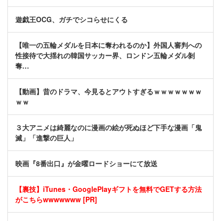
遊戯王OCG、ガチでシコらせにくる
【唯一の五輪メダルを日本に奪われるのか】外国人審判への
性接待で大揺れの韓国サッカー界、ロンドン五輪メダル剝
奪…
【動画】昔のドラマ、今見るとアウトすぎるｗｗｗｗｗｗｗ
ｗｗ
３大アニメは綺麗なのに漫画の絵が死ぬほど下手な漫画「鬼
滅」「進撃の巨人」
映画『8番出口』が金曜ロードショーにて放送
【裏技】iTunes・GooglePlayギフトを無料でGETする方法
がこちらwwwwwww [PR]