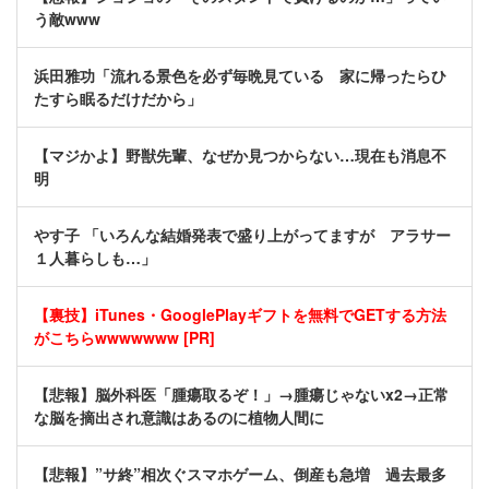
う敵www
浜田雅功「流れる景色を必ず毎晩見ている 家に帰ったらひ
たすら眠るだけだから」
【マジかよ】野獣先輩、なぜか見つからない…現在も消息不
明
やす子 「いろんな結婚発表で盛り上がってますが アラサー
１人暮らしも…」
【裏技】iTunes・GooglePlayギフトを無料でGETする方法
がこちらwwwwwww [PR]
【悲報】脳外科医「腫瘍取るぞ！」→腫瘍じゃないx2→正常
な脳を摘出され意識はあるのに植物人間に
【悲報】”サ終”相次ぐスマホゲーム、倒産も急増 過去最多