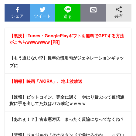
シェア
ツイート
共有
送る
【裏技】iTunes・GooglePlayギフトを無料でGETする方法
がこちらwwwwwww [PR]
【もう通じない❗❓】長年の慣用句がジェネレーションギャッ
プに
【朗報】映画「AKIRA」、地上波放送
【速報】ビットコイン、完全に逝く やはり賢ぶって仮想通
貨に手を出してた奴はバカ確定ｗｗｗｗ
【あれぇ！？】古市憲寿氏 まったく反論になってなくね？
【悲報】ジョジョの「そのスタンドで負けるのか…」ってい