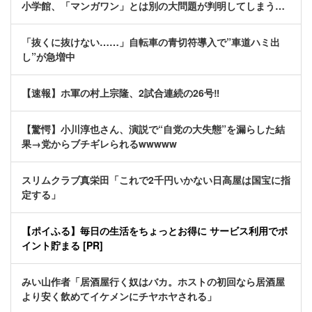
小学館、「マンガワン」とは別の大問題が判明してしまう…
「抜くに抜けない……」自転車の青切符導入で”車道ハミ出
し”が急増中
【速報】ホ軍の村上宗隆、2試合連続の26号‼
【驚愕】小川淳也さん、演説で“自党の大失態”を漏らした結
果→党からブチギレられるwwwww
スリムクラブ真栄田「これで2千円いかない日高屋は国宝に指
定する」
【ポイふる】毎日の生活をちょっとお得に サービス利用でポ
イント貯まる [PR]
みい山作者「居酒屋行く奴はバカ。ホストの初回なら居酒屋
より安く飲めてイケメンにチヤホヤされる」