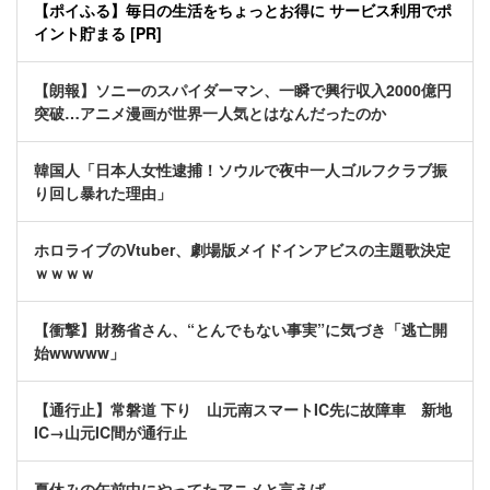
【ポイふる】毎日の生活をちょっとお得に サービス利用でポ
イント貯まる [PR]
【朗報】ソニーのスパイダーマン、一瞬で興行収入2000億円
突破…アニメ漫画が世界一人気とはなんだったのか
韓国人「日本人女性逮捕！ソウルで夜中一人ゴルフクラブ振
り回し暴れた理由」
ホロライブのVtuber、劇場版メイドインアビスの主題歌決定
ｗｗｗｗ
【衝撃】財務省さん、“とんでもない事実”に気づき「逃亡開
始wwwww」
【通行止】常磐道 下り 山元南スマートIC先に故障車 新地
IC→山元IC間が通行止
夏休みの午前中にやってたアニメと言えば