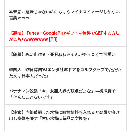
本来悪い意味じゃないのにもはやマイナスイメージしかない
言葉ｗｗｗ
【裏技】iTunes・GooglePlayギフトを無料でGETする方法
がこちらwwwwwww [PR]
【朗報】みい山作者・亜月ねねちゃんがチョロくて可愛い
韓国人「昨日韓国YGエンタ社屋ドアをゴルフクラブでたたい
た女は日本人だった」
バナナマン設楽「今、女芸人界の頂点だよな」→横澤夏子
「そんなことないです」
【注意】内部破損した水筒に酸性飲料を入れると金属が溶け
出し身体を壊す「古い水筒は新品に交換を」