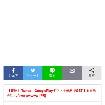
シェア
ツイート
共有
送る
【裏技】iTunes・GooglePlayギフトを無料でGETする方法
がこちらwwwwwww [PR]