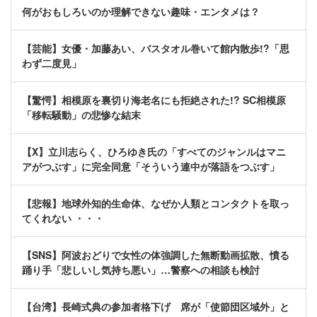
何がおもしろいのか理解できない趣味・エンタメは？
【芸能】女優・加藤あい、バスタオル巻いて館内散歩!?「思
わず二度見」
【驚愕】相模原を裏切り海老名にも拒絶された!? SC相模原
「移転騒動」の悲惨な結末
【X】立川志らく、ひろゆき氏の「すべてのジャンルはマニ
アがつぶす」に完全同意「そういう連中が落語をつぶす」
【悲報】地球外知的生命体、なぜか人類とコンタクトを取っ
てくれない ・・・
【SNS】阿波おどりで女性の体強調した無断動画拡散、憤る
踊り手「悲しいし気持ち悪い」…警察への相談も検討
【台湾】長崎式典の参加者格下げ 席が「使節団区域外」と