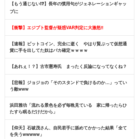
【もう通じない❗❓】長年の慣用句がジェネレーションギャッ
プに
【衝撃】エジプト監督が疑惑VAR判定に大激怒‼
【速報】ビットコイン、完全に逝く やはり賢ぶって仮想通
貨に手を出してた奴はバカ確定ｗｗｗｗ
【あれぇ！？】古市憲寿氏 まったく反論になってなくね？
【悲報】ジョジョの「そのスタンドで負けるのか…」ってい
う敵www
浜田雅功「流れる景色を必ず毎晩見ている 家に帰ったらひ
たすら眠るだけだから」
【仰天】石破茂さん、自民若手に舐めてかかった結果「全て
を失うwwwww」