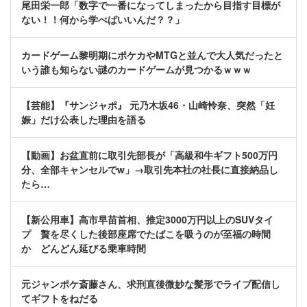
尾田栄一郎「数字で一番になってしまったから目指す目標が
ない！！何から学べばいいんだ？？」
カードゲーム黎明期にポケカやMTGと並んで大人気だったと
いう誰も知らない謎のカードゲームが見つかるｗｗｗ
【芸能】『サンジャポ』 元乃木坂46・山崎怜奈、突然「妊
娠」だけ公表した理由を語る
【動画】お盆直前に取引先部長が「高級和牛ギフト500万円
分、全部キャンセルでw」→取引先本社の社長に直接納品し
たら…
【新公用車】高市早苗首相、推定3000万円以上のSUVタイ
プ 贅を尽くした後部座席でたばこを吸うのが至福の時間
か どんどん延びる乗車時間
元ジャンポケ斎藤さん、求刑直後微妙な髪形でライブ配信し
てギフトをねだる