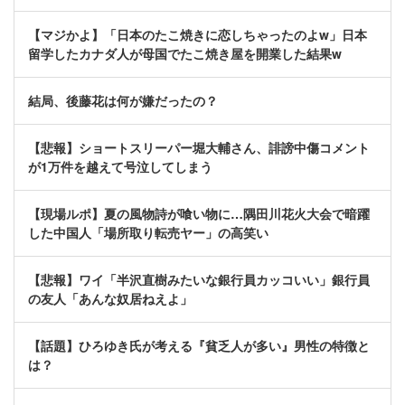
【マジかよ】「日本のたこ焼きに恋しちゃったのよw」日本
留学したカナダ人が母国でたこ焼き屋を開業した結果w
結局、後藤花は何が嫌だったの？
【悲報】ショートスリーパー堀大輔さん、誹謗中傷コメント
が1万件を越えて号泣してしまう
【現場ルポ】夏の風物詩が喰い物に…隅田川花火大会で暗躍
した中国人「場所取り転売ヤー」の高笑い
【悲報】ワイ「半沢直樹みたいな銀行員カッコいい」銀行員
の友人「あんな奴居ねえよ」
【話題】ひろゆき氏が考える『貧乏人が多い』男性の特徴と
は？