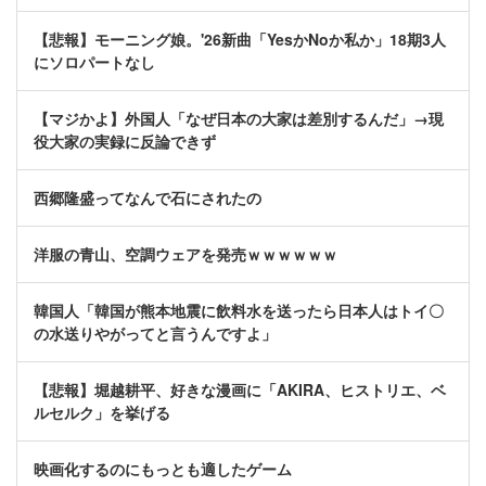
【悲報】モーニング娘。'26新曲「YesかNoか私か」18期3人
にソロパートなし
【マジかよ】外国人「なぜ日本の大家は差別するんだ」→現
役大家の実録に反論できず
西郷隆盛ってなんで石にされたの
洋服の青山、空調ウェアを発売ｗｗｗｗｗｗ
韓国人「韓国が熊本地震に飲料水を送ったら日本人はトイ〇
の水送りやがってと言うんですよ」
【悲報】堀越耕平、好きな漫画に「AKIRA、ヒストリエ、ベ
ルセルク」を挙げる
映画化するのにもっとも適したゲーム