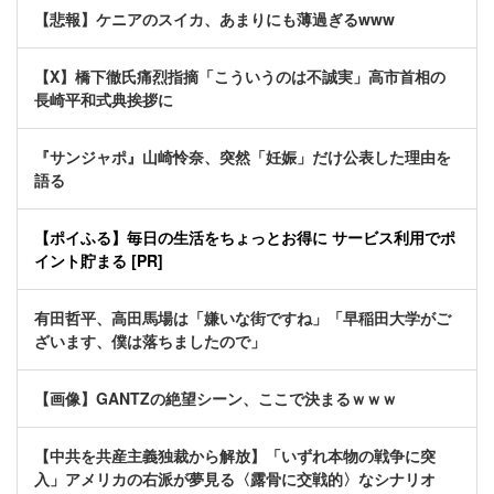
【悲報】ケニアのスイカ、あまりにも薄過ぎるwww
【X】橋下徹氏痛烈指摘「こういうのは不誠実」高市首相の
長崎平和式典挨拶に
『サンジャポ』山崎怜奈、突然「妊娠」だけ公表した理由を
語る
【ポイふる】毎日の生活をちょっとお得に サービス利用でポ
イント貯まる [PR]
有田哲平、高田馬場は「嫌いな街ですね」「早稲田大学がご
ざいます、僕は落ちましたので」
【画像】GANTZの絶望シーン、ここで決まるｗｗｗ
【中共を共産主義独裁から解放】「いずれ本物の戦争に突
入」アメリカの右派が夢見る〈露骨に交戦的〉なシナリオ