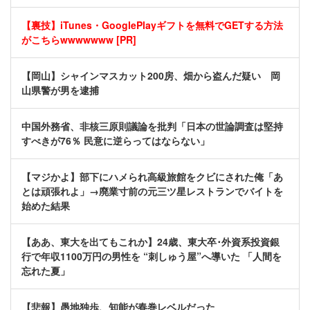
【裏技】iTunes・GooglePlayギフトを無料でGETする方法
がこちらwwwwwww [PR]
【岡山】シャインマスカット200房、畑から盗んだ疑い 岡
山県警が男を逮捕
中国外務省、非核三原則議論を批判「日本の世論調査は堅持
すべきが76％ 民意に逆らってはならない」
【マジかよ】部下にハメられ高級旅館をクビにされた俺「あ
とは頑張れよ」→廃業寸前の元三ツ星レストランでバイトを
始めた結果
【ああ、東大を出てもこれか】24歳、東大卒･外資系投資銀
行で年収1100万円の男性を “刺しゅう屋”へ導いた 「人間を
忘れた夏」
【悲報】愚地独歩、知能が春巻レベルだった