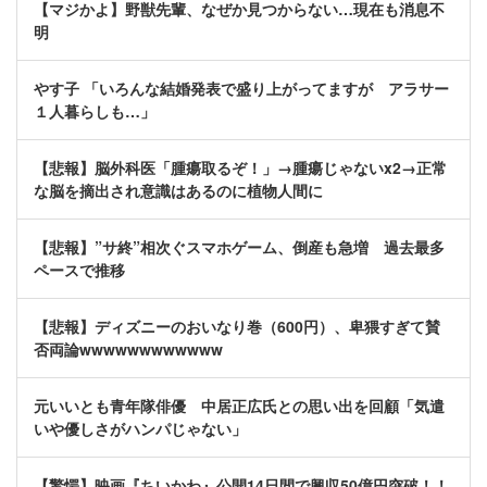
【マジかよ】野獣先輩、なぜか見つからない…現在も消息不
明
やす子 「いろんな結婚発表で盛り上がってますが アラサー
１人暮らしも…」
【悲報】脳外科医「腫瘍取るぞ！」→腫瘍じゃないx2→正常
な脳を摘出され意識はあるのに植物人間に
【悲報】”サ終”相次ぐスマホゲーム、倒産も急増 過去最多
ペースで推移
【悲報】ディズニーのおいなり巻（600円）、卑猥すぎて賛
否両論wwwwwwwwwwww
元いいとも青年隊俳優 中居正広氏との思い出を回顧「気遣
いや優しさがハンパじゃない」
【驚愕】映画『ちいかわ』公開14日間で興収50億円突破！！