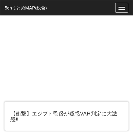
5chまとめMAP(総合)
T
o
g
g
l
e
n
a
v
i
g
a
t
i
o
n
【衝撃】エジプト監督が疑惑VAR判定に大激
怒‼