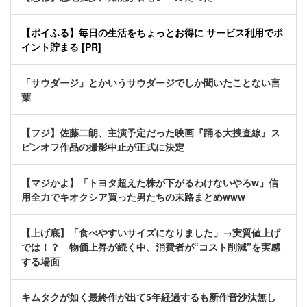
【ポイふる】毎日の生活をちょっとお得に サービス利用でポ
イント貯まる [PR]
「サウダージ」とかいうサウダージでしか聞いたことない言
葉
【フジ】佐藤二朗、主演予定だった映画『踊る大捜査線』ス
ピンオフ作品の撮影中止が正式に決定
【マジかよ】「トヨタ超えた株が下がるわけないやろw」信
用全力でキオクシア買った男たちの末路まとめwww
【上げ底】「食べやすいサイズになりました」→実質値上げ
では！？ 物価上昇が続く中、消費者が“コスト削減”を実感
する場面
キムタクが如く最終作が出て5年経過するも新作音沙汰無し