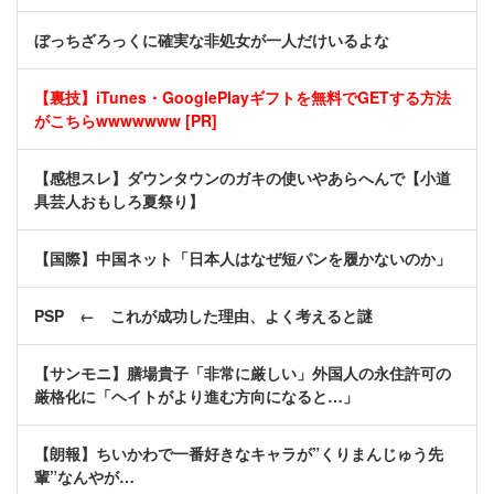
ぼっちざろっくに確実な非処女が一人だけいるよな
【裏技】iTunes・GooglePlayギフトを無料でGETする方法
がこちらwwwwwww [PR]
【感想スレ】ダウンタウンのガキの使いやあらへんで【小道
具芸人おもしろ夏祭り】
【国際】中国ネット「日本人はなぜ短パンを履かないのか」
PSP ← これが成功した理由、よく考えると謎
【サンモニ】膳場貴子「非常に厳しい」外国人の永住許可の
厳格化に「ヘイトがより進む方向になると…」
【朗報】ちいかわで一番好きなキャラが”くりまんじゅう先
輩”なんやが…