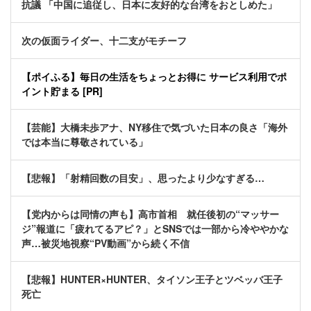
抗議 「中国に追従し、日本に友好的な台湾をおとしめた」
次の仮面ライダー、十二支がモチーフ
【ポイふる】毎日の生活をちょっとお得に サービス利用でポ
イント貯まる [PR]
【芸能】大橋未歩アナ、NY移住で気づいた日本の良さ「海外
では本当に尊敬されている」
【悲報】「射精回数の目安」、思ったより少なすぎる…
【党内からは同情の声も】高市首相 就任後初の“マッサー
ジ”報道に「疲れてるアピ？」とSNSでは一部から冷ややかな
声…被災地視察“PV動画”から続く不信
【悲報】HUNTER×HUNTER、タイソン王子とツベッバ王子
死亡