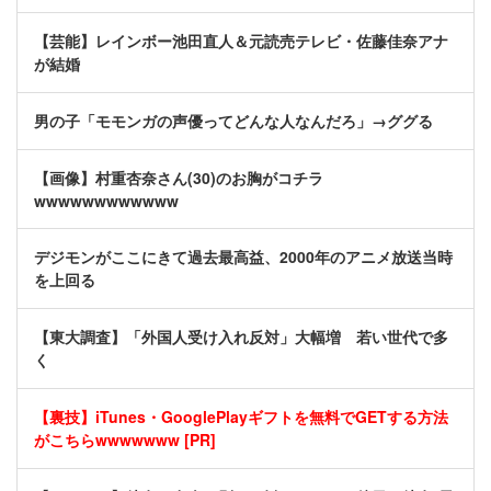
【芸能】レインボー池田直人＆元読売テレビ・佐藤佳奈アナ
が結婚
男の子「モモンガの声優ってどんな人なんだろ」→ググる
【画像】村重杏奈さん(30)のお胸がコチラ
wwwwwwwwwwww
デジモンがここにきて過去最高益、2000年のアニメ放送当時
を上回る
【東大調査】「外国人受け入れ反対」大幅増 若い世代で多
く
【裏技】iTunes・GooglePlayギフトを無料でGETする方法
がこちらwwwwwww [PR]