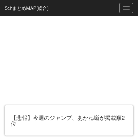
5chまとめMAP(総合)
T
o
g
g
l
e
n
a
v
i
g
a
t
i
o
n
【悲報】今週のジャンプ、あかね噺が掲載順2
位