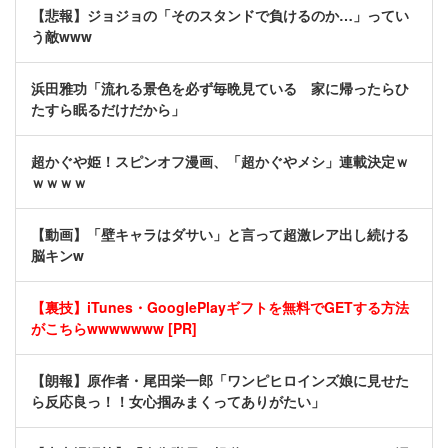
【悲報】ジョジョの「そのスタンドで負けるのか…」ってい
う敵www
浜田雅功「流れる景色を必ず毎晩見ている 家に帰ったらひ
たすら眠るだけだから」
超かぐや姫！スピンオフ漫画、「超かぐやメシ」連載決定ｗ
ｗｗｗｗ
【動画】「壁キャラはダサい」と言って超激レア出し続ける
脳キンw
【裏技】iTunes・GooglePlayギフトを無料でGETする方法
がこちらwwwwwww [PR]
【朗報】原作者・尾田栄一郎「ワンピヒロインズ娘に見せた
ら反応良っ！！女心掴みまくってありがたい」