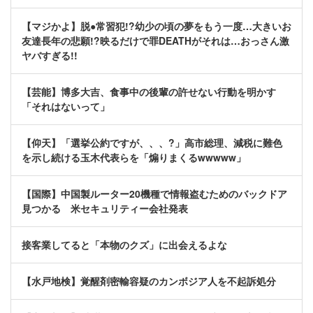
【マジかよ】脱●常習犯!?幼少の頃の夢をもう一度…大きいお
友達長年の悲願!?映るだけで罪DEATHがそれは…おっさん激
ヤバすぎる!!
【芸能】博多大吉、食事中の後輩の許せない行動を明かす
「それはないって」
【仰天】「選挙公約ですが、、、?」高市総理、減税に難色
を示し続ける玉木代表らを「煽りまくるwwwww」
【国際】中国製ルーター20機種で情報盗むためのバックドア
見つかる 米セキュリティー会社発表
接客業してると「本物のクズ」に出会えるよな
【水戸地検】覚醒剤密輸容疑のカンボジア人を不起訴処分