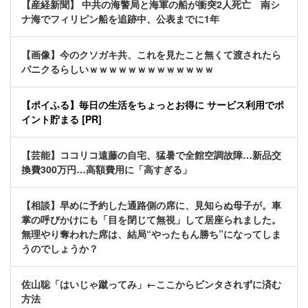
【産経新聞】 中共の海警局と海軍の船が衝突2人死亡 南シ
ナ海でフィリピン船を追跡中、公表までに1年
【画像】今のクソガキ共、これを見たこと無くて渡されたら
パニクるらしいｗｗｗｗｗｗｗｗｗｗｗｗｗ
【ポイふる】毎日の生活をちょっとお得に サービス利用でポ
イント貯まる [PR]
【芸能】ココリコ遠藤の自宅、猛暑で全館空調故障…新品交
換費300万円…高額費用に「高すぎる」
【相談】早めに予約した通路側の席に、見知らぬ母子が。車
掌の呼びかけにも「目を閉じて無視」して居座られました。
無理やり奪われた席は、結局“やったもん勝ち”になってしま
うのでしょうか？
佐山聡「はいじゃ蹴ってみ」←ここからビンタされずに済む
方法