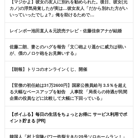
【マジかよ】彼女の友人に別れを勧められた。後日、彼女(元
カノ)の浮気発覚したが実は…彼女友人「だから別れた方がい
いっていったでしょ?」俺を助けるためで…
レインボー池田直人＆元読売テレビ・佐藤佳奈アナが結婚
佐藤二朗、妻とのハグを報告「文〇砲より遥かに威力は弱い
が、僕のノロケ砲をお見舞いする」
【朗報】トリコのオンラインくじ、開催
【官僚の初任給は31万2600円】国家公務員給与 3.5％を超え
る大幅なベースアップを勧告 人事院 「局長らの待遇が民間
企業の役員などに比較して大幅に下回っている」
【ポイふる】毎日の生活をちょっとお得に サービス利用でポ
イント貯まる [PR]
韓国人「村上宗隆パワー炸裂大きな25号ソロホームラン！」