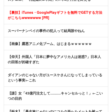
【裏技】iTunes・GooglePlayギフトを無料でGETする方法
がこちらwwwwwww [PR]
スーパーナンペイの事件の犯人って結局誰やねん
【画像】露悪アニメ化ブーム、はじまるｗｗｗｗｗｗ
【仰天】外国人「日本に夢中なアメリカ人は迷惑?」日本人
の回答が的確すぎた
ダイアンのじゃない方がユースケさんになってしまっている
という事実←これ
【謎】女「43億円注文して………キャンセルっと！」←こい
つの目的
【栃木】「暴走族じゃないのにコルク半ヘルメットを被って