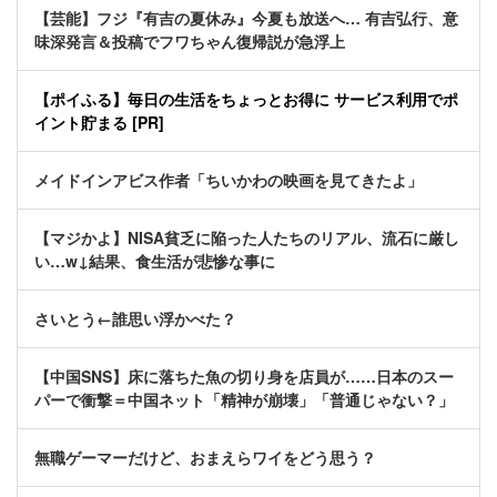
【芸能】フジ『有吉の夏休み』今夏も放送へ… 有吉弘行、意
味深発言＆投稿でフワちゃん復帰説が急浮上
【ポイふる】毎日の生活をちょっとお得に サービス利用でポ
イント貯まる [PR]
メイドインアビス作者「ちいかわの映画を見てきたよ」
【マジかよ】NISA貧乏に陥った人たちのリアル、流石に厳し
い…w↓結果、食生活が悲惨な事に
さいとう←誰思い浮かべた？
【中国SNS】床に落ちた魚の切り身を店員が……日本のスー
パーで衝撃＝中国ネット「精神が崩壊」「普通じゃない？」
無職ゲーマーだけど、おまえらワイをどう思う？