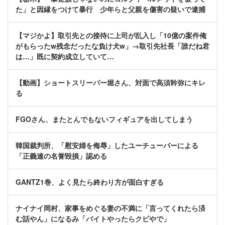
た」と因縁をつけて暴行 少年らと父親を傷害の疑いで逮捕
【マジかよ】取引先との接待に上司が乱入し「10億の案件俺
がもらったw残念だったな負け犬w」→取引先社長「誰だね君
は…」既に契約成立していて…
【動画】ショートスリーパー堀さん、対面で高須幹弥にキレ
る
FGOさん、またとんでもないフィギュアを出してしまう
韓国裁判所、「慰安婦を侮辱」したユーチューバーによる
「正義連の名誉毀損」認める
GANTZ1巻、よく見たら終わり方が面白すぎる
ナイナイ岡村、家事をめぐる妻の不満に「言ってくれたら済
む話やん」になるみ「バイトやったらクビやで」