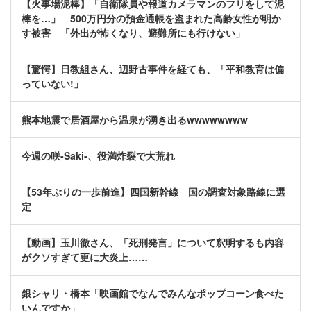
【火事場泥棒】「自衛隊員や報道カメラマンのフリをして泥
棒を…」 500万円分の預金通帳を盗まれた高齢女性が明か
す被害 「外出が怖くなり、避難所にも行けない」
【驚愕】日教組さん、辺野古事件を経ても、「平和教育は偏
っていない!」
熊本地震で居酒屋から温泉が湧き出るwwwwwwww
今週の咲-Saki-、役満炸裂で大荒れ
【53年ぶりの一歩前進】四国新幹線 国の調査対象路線に選
定
【動画】玉川徹さん、「死刑発言」について釈明するも内容
がクソすぎて更に大炎上……
銀シャリ・橋本「映画館でなんでみんなポップコーン食べた
いんですか」