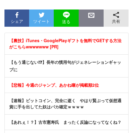
シェア
ツイート
共有
送る
【裏技】iTunes・GooglePlayギフトを無料でGETする方法
がこちらwwwwwww [PR]
【もう通じない❗❓】長年の慣用句がジェネレーションギャッ
プに
【悲報】今週のジャンプ、あかね噺が掲載順2位
【速報】ビットコイン、完全に逝く やはり賢ぶって仮想通
貨に手を出してた奴はバカ確定ｗｗｗｗ
【あれぇ！？】古市憲寿氏 まったく反論になってなくね？