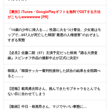
【裏技】iTunes・GooglePlayギフトを無料でGETする方法
がこちらwwwwwww [PR]
「14歳の少年に挿入を…」性器に火をつけ脅迫、少女達はモ
ップで…657人が死亡した韓国“最悪の人権侵害”のおぞまし
すぎる実態
【必見】佐藤二朗（57）主演予定だった映画『踊る大捜査
線』スピンオフ作品の撮影中止が正式に決定‼
韓国人「韓国サッカー審判性接待した試合の結果を全部調べ
ると……」
【悲報】範馬勇次郎さん、挑んできたモブキャラをとんでも
ない目に合わせてしまう
【動画】中日・根尾昂さん、マジでヤバい事態に…