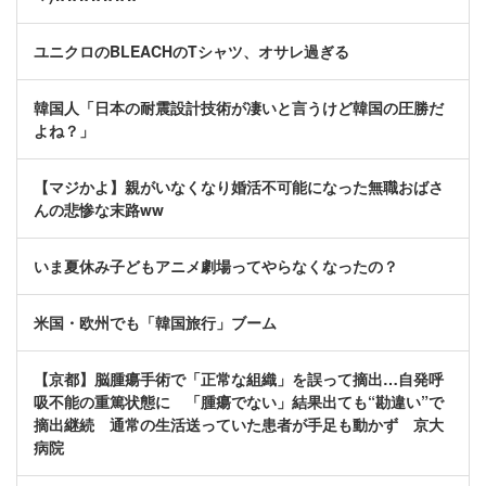
ユニクロのBLEACHのTシャツ、オサレ過ぎる
韓国人「日本の耐震設計技術が凄いと言うけど韓国の圧勝だ
よね？」
【マジかよ】親がいなくなり婚活不可能になった無職おばさ
んの悲惨な末路ww
いま夏休み子どもアニメ劇場ってやらなくなったの？
米国・欧州でも「韓国旅行」ブーム
【京都】脳腫瘍手術で「正常な組織」を誤って摘出…自発呼
吸不能の重篤状態に 「腫瘍でない」結果出ても“勘違い”で
摘出継続 通常の生活送っていた患者が手足も動かず 京大
病院