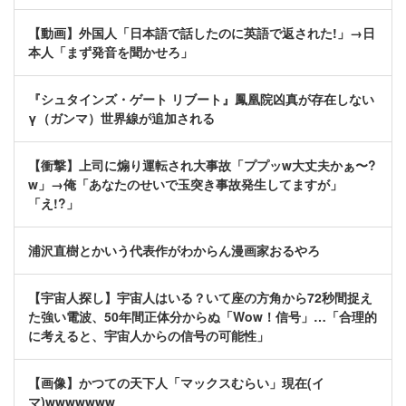
【動画】外国人「日本語で話したのに英語で返された!」→日
本人「まず発音を聞かせろ」
『シュタインズ・ゲート リブート』鳳凰院凶真が存在しない
γ（ガンマ）世界線が追加される
【衝撃】上司に煽り運転され大事故「ププッw大丈夫かぁ〜?
w」→俺「あなたのせいで玉突き事故発生してますが」
「え!?」
浦沢直樹とかいう代表作がわからん漫画家おるやろ
【宇宙人探し】宇宙人はいる？いて座の方角から72秒間捉え
た強い電波、50年間正体分からぬ「Wow！信号」…「合理的
に考えると、宇宙人からの信号の可能性」
【画像】かつての天下人「マックスむらい」現在(イ
マ)wwwwwww