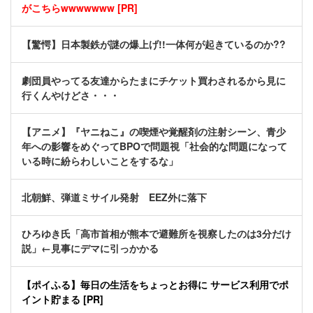
がこちらwwwwwww [PR]
【驚愕】日本製鉄が謎の爆上げ!!一体何が起きているのか??
劇団員やってる友達からたまにチケット買わされるから見に
行くんやけどさ・・・
【アニメ】『ヤニねこ』の喫煙や覚醒剤の注射シーン、青少
年への影響をめぐってBPOで問題視「社会的な問題になって
いる時に紛らわしいことをするな」
北朝鮮、弾道ミサイル発射 EEZ外に落下
ひろゆき氏「高市首相が熊本で避難所を視察したのは3分だけ
説」←見事にデマに引っかかる
【ポイふる】毎日の生活をちょっとお得に サービス利用でポ
イント貯まる [PR]