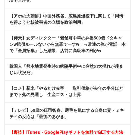
増で合理化
【アホの大朝鮮】中国外務省、広島原爆投下に関して「同情
を得ようと核被害者の立場を政治利用」
【仰天】女ディレクター「老舗町中華の弁当500個ドタキャ
ンw賠償ルールないから無罪でーすw」→常連の俺が電話一本
で「全員招集」した結果、店前に高級車の列がw
韓国人「熊本地震発生時の病院手術中に突然の大揺れが凄ま
じい状況だ」
【コメ】新米「やるだけ赤字」 取引価格が去年の半分ほど
まで下落の見通し 生産コストは上昇
【テレビ】50歳の庄司智春、薄毛を気にする自身に妻・ミキ
ティの反応は「最後のあがき」
【裏技】iTunes・GooglePlayギフトを無料でGETする方法