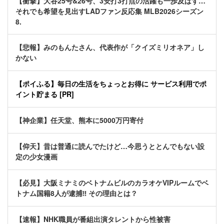
【衝撃】大谷25号&26号、3安打3打点の活躍も一歩及ばず…
それでも希望を見出すLADファン反応集 MLB2026シーズン
8.
【悲報】みのもんたさん、代表作が「クイズミリオネア」し
かない
【ポイふる】毎日の生活をちょっとお得に サービス利用でポ
イント貯まる [PR]
【神企業】任天堂、熊本に5000万円寄付
【仰天】昔は普通に読んでたけど…今思うととんでもない設
定の少女漫画
【必見】大阪ミナミのベトナムビルのカラオケVIPルームでベ
トナム国籍8人が逮捕‼ その理由とは？
【速報】NHK職員が番組出演タレントから性被害