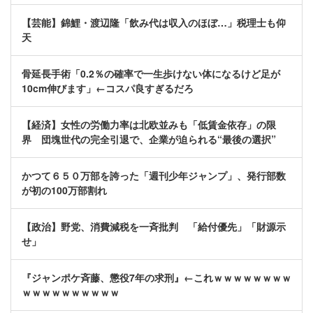
【芸能】錦鯉・渡辺隆「飲み代は収入のほぼ…」税理士も仰
天
骨延長手術「0.2％の確率で一生歩けない体になるけど足が
10cm伸びます」←コスパ良すぎるだろ
【経済】女性の労働力率は北欧並みも「低賃金依存」の限
界 団塊世代の完全引退で、企業が迫られる“最後の選択”
かつて６５０万部を誇った「週刊少年ジャンプ」、発行部数
が初の100万部割れ
【政治】野党、消費減税を一斉批判 「給付優先」「財源示
せ」
『ジャンポケ斉藤、懲役7年の求刑』←これｗｗｗｗｗｗｗｗ
ｗｗｗｗｗｗｗｗｗｗ