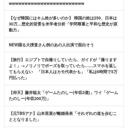
wwwwwwwwwwwwwwwwwwwwwwww
【なぜ韓国にはキム姓が多いのか】 韓国の姓は250、日本は
30万…歴史的背景を米学者分析「学問尊重と平和な歴史が原
動力」
NEW踊る大捜査さん例のあの人出演で面白そう
【旅行】エジプトで自撮りしていたら、ガイドが「撮ります
よ！」→ノリノリでポーズを取っていたら……スマホを返し
てもらえない 「日本人はカモ代表かも」「私は6時間で3万
円払った」
【仰天】藤井聡太「ゲームたのしー(年収2億)」ワイ「ゲーム
たのしー(年収200万)」
【元TBSアナ】山本里菜が離婚発表「それぞれの道を歩むこ
ととなりました」