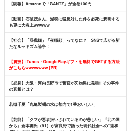
【朗報】Amazonで「GANTZ」が全巻100円
【動画】石破茂さん、減税に猛反対した件を必死に釈明する
も更に大炎上wwwww
【社会】「昼職顔」「夜職顔」ってなに？ SNSで広がる新
たなルッキズム論争！
【裏技】iTunes・GooglePlayギフトを無料でGETする方法
がこちらwwwwwww [PR]
【必見】大阪・河内長野市で警官が刃物男に発砲‼ その事件
の真相とは？
若槻千夏「丸亀製麺の水は都内で1番おいしい」
【芸能】「クマが悪者扱いされているのが悲しい」『北の国
から』倉本聰氏（91）が富良野で語った現代社会への“違和