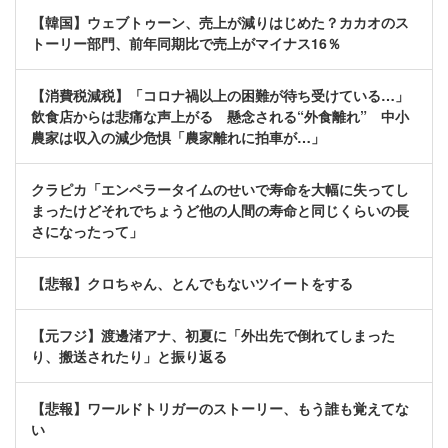
【韓国】ウェブトゥーン、売上が減りはじめた？カカオのス
トーリー部門、前年同期比で売上がマイナス16％
【消費税減税】「コロナ禍以上の困難が待ち受けている…」
飲食店からは悲痛な声上がる 懸念される“外食離れ” 中小
農家は収入の減少危惧「農家離れに拍車が…」
クラピカ「エンペラータイムのせいで寿命を大幅に失ってし
まったけどそれでちょうど他の人間の寿命と同じくらいの長
さになったって」
【悲報】クロちゃん、とんでもないツイートをする
【元フジ】渡邊渚アナ、初夏に「外出先で倒れてしまった
り、搬送されたり」と振り返る
【悲報】ワールドトリガーのストーリー、もう誰も覚えてな
い