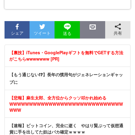
シェア
ツイート
共有
送る
【裏技】iTunes・GooglePlayギフトを無料でGETする方法
がこちらwwwwwww [PR]
【もう通じない❗❓】長年の慣用句がジェネレーションギャッ
プに
【悲報】麻生太郎、全方位からクッソ叩かれ始める
WWWWWWWWWWWWWWWWWWWWWWWWWWWWW
WWW
【速報】ビットコイン、完全に逝く やはり賢ぶって仮想通
貨に手を出してた奴はバカ確定ｗｗｗｗ