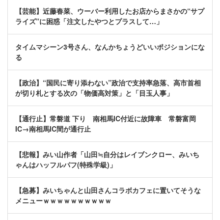
【芸能】近藤春菜、ウーバー利用したお店からまさかの“サプ
ライズ”に困惑「注文したやつとプラスして…」
タイムマシーン3号さん、なんかちょうどいいポジションにな
る
【政治】“国民に寄り添わない”政治で支持率急落、高市首相
が切り札とする次の「物価高対策」と「目玉人事」
【通行止】常磐道 下り 南相馬IC付近に故障車 常磐富岡
IC→南相馬IC間が通行止
【悲報】みい山作者「山田≒自分はレイブンクロー、みいち
ゃんはハッフルパフ(特殊学級)」
【急募】みいちゃんと山田さんコラボカフェに置いてそうな
メニューｗｗｗｗｗｗｗｗｗｗ