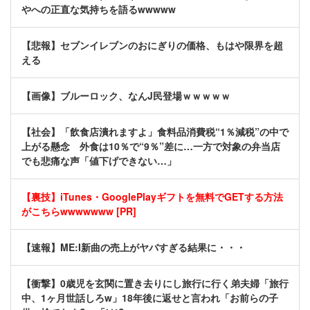
やへの正直な気持ちを語るwwwww
【悲報】セブンイレブンのおにぎりの価格、もはや限界を超
える
【画像】ブルーロック、なんJ民登場ｗｗｗｗｗ
【社会】「飲食店潰れますよ」食料品消費税“1％減税”の中で
上がる懸念 外食は10％で“9％”差に…一方で対象の弁当店
でも悲痛な声「値下げできない…」
【裏技】iTunes・GooglePlayギフトを無料でGETする方法
がこちらwwwwwww [PR]
【速報】ME:I新曲の売上がヤバすぎる結果に・・・
【衝撃】0歳児を玄関に置き去りにし旅行に行く弟夫婦「旅行
中、1ヶ月世話しろw」18年後に返せと言われ「お前らの子