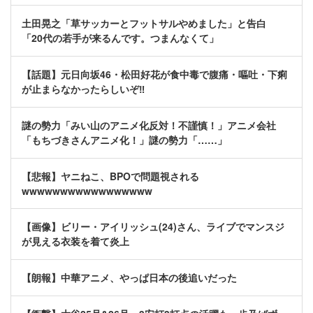
土田晃之「草サッカーとフットサルやめました」と告白
「20代の若手が来るんです。つまんなくて」
【話題】元日向坂46・松田好花が食中毒で腹痛・嘔吐・下痢
が止まらなかったらしいぞ‼
謎の勢力「みい山のアニメ化反対！不謹慎！」アニメ会社
「もちづきさんアニメ化！」謎の勢力「……」
【悲報】ヤニねこ、BPOで問題視される
wwwwwwwwwwwwwwwww
【画像】ビリー・アイリッシュ(24)さん、ライブでマンスジ
が見える衣装を着て炎上
【朗報】中華アニメ、やっぱ日本の後追いだった