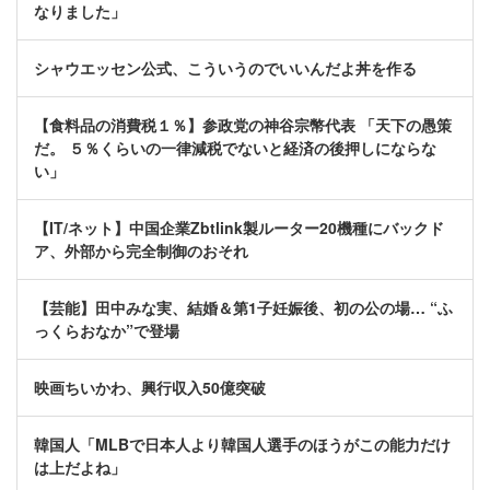
なりました」
シャウエッセン公式、こういうのでいいんだよ丼を作る
【食料品の消費税１％】参政党の神谷宗幣代表 「天下の愚策
だ。 ５％くらいの一律減税でないと経済の後押しにならな
い」
【IT/ネット】中国企業Zbtlink製ルーター20機種にバックド
ア、外部から完全制御のおそれ
【芸能】田中みな実、結婚＆第1子妊娠後、初の公の場… “ふ
っくらおなか”で登場
映画ちいかわ、興行収入50億突破
韓国人「MLBで日本人より韓国人選手のほうがこの能力だけ
は上だよね」