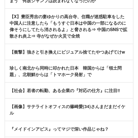
まう 何故ジャンプは読まれなくなったのか
【X】豊臣秀吉の妻ゆかりの高台寺、住職が迷惑駐車をした
中国人に注意したら「もうすぐ日本は中国の一部になるのに
偉そうにしてたら消されるよ」と脅される⇒ 中国のSNSで拡
散され炎上⇒ 寺がなぜか火災で全焼
【衝撃】強さと引き換えにビジュアル捨てたやつあげてけw
珍しく南北から同時に叩かれた日本 韓国からは「領土問
題」、北朝鮮からは「トマホーク発射」で
【社会】若者の転勤、ある企業の『対応の仕方』に注目‼
【画像】サテライトオフィスの篠崎愛(34)さんまだまだイケ
ル
『メイドインアビス』ってマジで深い作品じゃね？