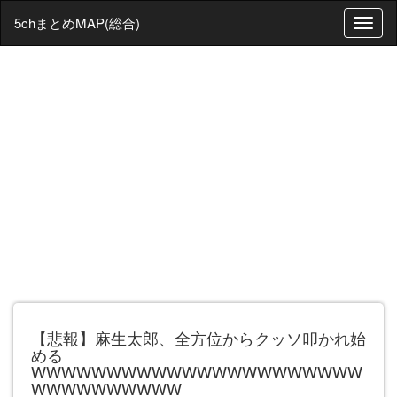
5chまとめMAP(総合)
T
o
g
g
l
e
n
a
v
i
g
a
t
i
o
n
【悲報】麻生太郎、全方位からクッソ叩かれ始
める
WWWWWWWWWWWWWWWWWWWWWW
WWWWWWWWWW