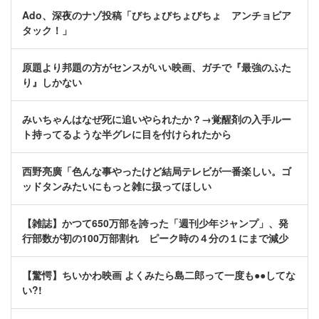
Ado、深夜のナゾ投稿「びちょびちょびちょ アンチョビア
タック！」
原題より邦題の方がセンスがいい映画、ガチで『最強のふた
り』しかない
みいちゃんはなぜ死に追いやられたか？→覚醒剤の入手ルー
ト持ってるような半グレに目を付けられたから
西野亮廣「色んな事やったけど結局テレビが一番楽しい。ゴ
ッドタンみたいにもっと雑に扱ってほしい
【雑誌】かつて650万部を誇った「週刊少年ジャンプ」、発
行部数が初の100万部割れ ピーク時の４分の１にまで減少
【驚愕】ちいかわ映画 よくみたら島二郎って一度も●●してな
い?!