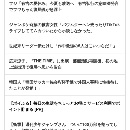
フジ『有吉の夏休み』今夏も放送へ 有吉弘行の意味深発言
でフワちゃん復帰説が急浮上
ジャンポケ斉藤の被害女性「バウムクーヘン売ったりTikTok
ライブしててムカついたから示談しなかった」
世紀末リーダー伝たけし「作中最強の5人はこいつらだ！」
広末涼子、『THE TIME』に出演 芸能活動再開後、初の地
上波出演で復帰へ思いを告白
韓国人「韓国サッカー協会W杯予選で外国人審判に性接待し
たことが発覚！」
【ポイふる】毎日の生活をちょっとお得に サービス利用でポ
イント貯まる [PR]
【衝撃】週刊少年ジャンプさん ついに100万部を割ってし