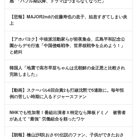
感”「バブル期以降、ドラマはつまらなくなった」
【悲報】MAJOR2ndの佐藤寿也の息子、姑息すぎてしまい炎
上
【アホパヨク】中核派活動家らが前夜集会、広島平和記念公
園からデモ行進「中国侵略戦争、世界核戦争を止めよう！」
と絶叫
韓国人「地震で高市早苗ちゃんは北朝鮮の金正恩と比較され
完敗しました」
【動画】スクーバル6回自責2も打線沈黙で5連敗に。毎年恒
例の苦しい時期に入るドジャースファン
NHKでも性加害！番組出演者Ｘ特定なら降板ドミノ 被害者
があえて “最強” 労働組合を頼ったワケ
【朗報】檜山沙耶(おさや)伝説のファン、子供ができたおさ