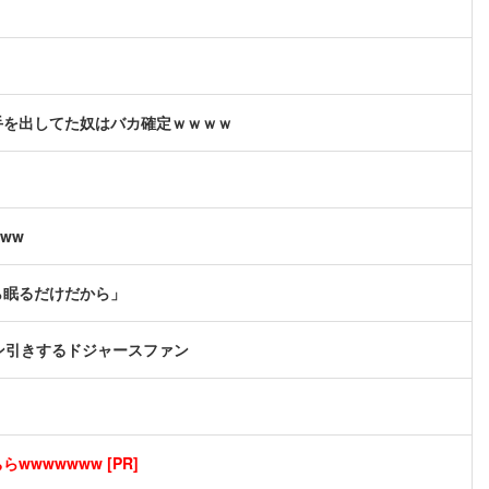
手を出してた奴はバカ確定ｗｗｗｗ
ww
ら眠るだけだから」
ン引きするドジャースファン
wwwwwww [PR]