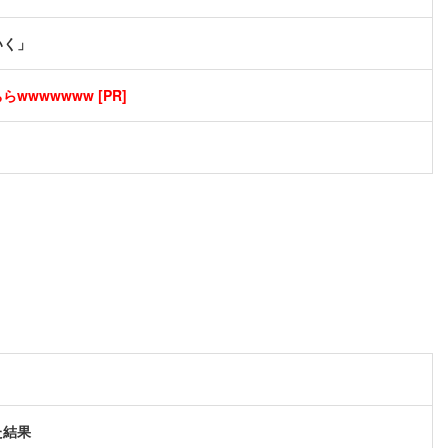
いく」
wwwwwww [PR]
た結果