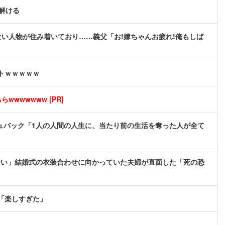
解ける
い人物が住み着いており……義父「お!嫁ちゃんお疲れ!俺もしば
ストｗｗｗｗｗ
wwwwwww [PR]
ュバック「1人の人間の人生に、当たり前の生活を奪った人が全て
きない」結婚式の衣装合わせに向かっていた夫婦が直面した「死の恐
新「楽しすぎた」