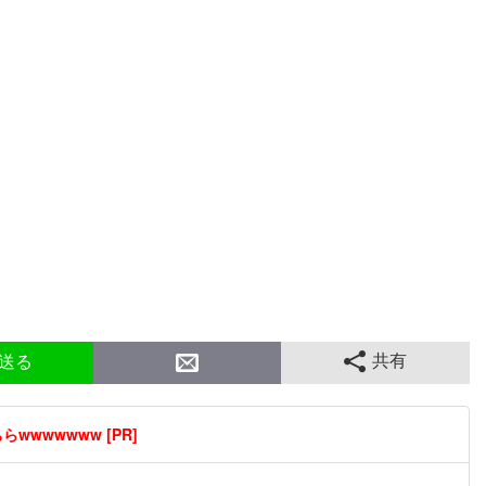
共有
送る
wwwwwww [PR]