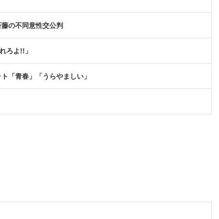
斉藤の不同意性交公判
ろよ!!」
ット「青春」「うらやましい」