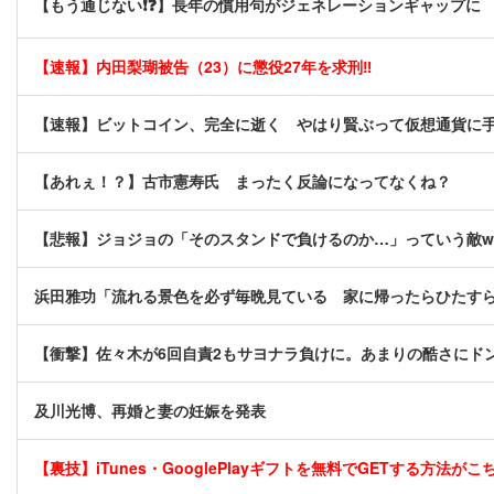
【もう通じない❗❓】長年の慣用句がジェネレーションギャップに
【速報】内田梨瑚被告（23）に懲役27年を求刑‼
【速報】ビットコイン、完全に逝く やはり賢ぶって仮想通貨に
【あれぇ！？】古市憲寿氏 まったく反論になってなくね？
【悲報】ジョジョの「そのスタンドで負けるのか…」っていう敵w
浜田雅功「流れる景色を必ず毎晩見ている 家に帰ったらひたす
【衝撃】佐々木が6回自責2もサヨナラ負けに。あまりの酷さにド
及川光博、再婚と妻の妊娠を発表
【裏技】iTunes・GooglePlayギフトを無料でGETする方法がこちら