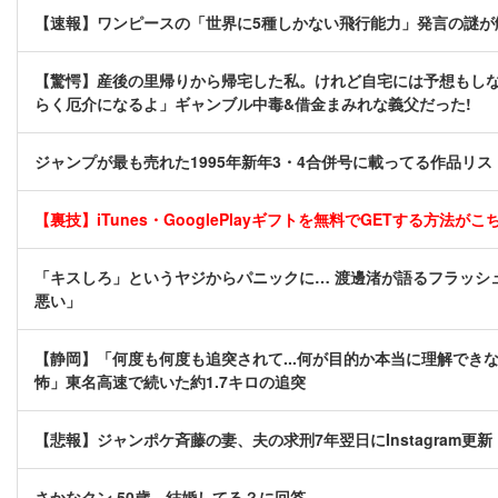
【速報】ワンピースの「世界に5種しかない飛行能力」発言の謎が
【驚愕】産後の里帰りから帰宅した私。けれど自宅には予想もしな
らく厄介になるよ」ギャンブル中毒&借金まみれな義父だった!
ジャンプが最も売れた1995年新年3・4合併号に載ってる作品リ
【裏技】iTunes・GooglePlayギフトを無料でGETする方法がこちら
「キスしろ」というヤジからパニックに… 渡邊渚が語るフラッシ
悪い」
【静岡】「何度も何度も追突されて...何が目的か本当に理解で
怖」東名高速で続いた約1.7キロの追突
【悲報】ジャンポケ斉藤の妻、夫の求刑7年翌日にInstagram更
さかなクン 50歳 結婚してる？に回答