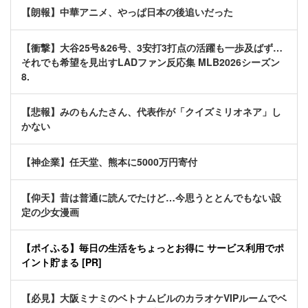
【朗報】中華アニメ、やっぱ日本の後追いだった
【衝撃】大谷25号&26号、3安打3打点の活躍も一歩及ばず…
それでも希望を見出すLADファン反応集 MLB2026シーズン
8.
【悲報】みのもんたさん、代表作が「クイズミリオネア」し
かない
【神企業】任天堂、熊本に5000万円寄付
【仰天】昔は普通に読んでたけど…今思うととんでもない設
定の少女漫画
【ポイふる】毎日の生活をちょっとお得に サービス利用でポ
イント貯まる [PR]
【必見】大阪ミナミのベトナムビルのカラオケVIPルームでベ