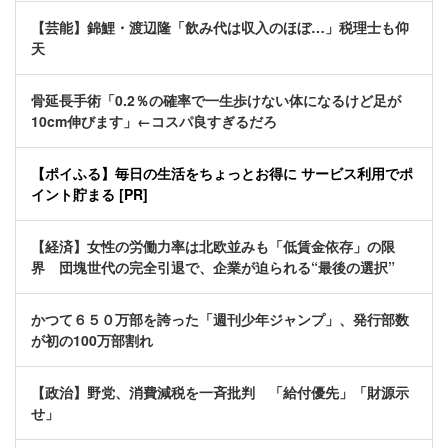
【芸能】錦鯉・渡辺隆「飲み代は収入のほぼ…」税理士も仰
天
骨延長手術「0.2％の確率で一生歩けない体になるけど足が
10cm伸びます」←コスパ良すぎるだろ
【ポイふる】毎日の生活をちょっとお得に サービス利用でポ
イント貯まる [PR]
【経済】女性の労働力率は北欧並みも「低賃金依存」の限
界 団塊世代の完全引退で、企業が迫られる“最後の選択”
かつて６５０万部を誇った「週刊少年ジャンプ」、発行部数
が初の100万部割れ
【政治】野党、消費減税を一斉批判 「給付優先」「財源示
せ」