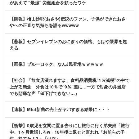
があえて “最強” 労働組合を頼ったワケ
【朗報】檜山沙耶(おさや)伝説のファン、子供ができたおさ
やへの正直な気持ちを語るwwwww
【悲報】セブンイレブンのおにぎりの価格、もはや限界を超
える
【画像】ブルーロック、なんJ民登場ｗｗｗｗｗ
【社会】「飲食店潰れますよ」食料品消費税“1％減税”の中で
上がる懸念 外食は10％で“9％”差に…一方で対象の弁当店
でも悲痛な声「値下げできない…」
【速報】ME:I新曲の売上がヤバすぎる結果に・・・
【衝撃】0歳児を玄関に置き去りにし旅行に行く弟夫婦「旅行
中、1ヶ月世話しろw」18年後に返せと言われ「お前らの子
供、捨てたよ?」「は!?」