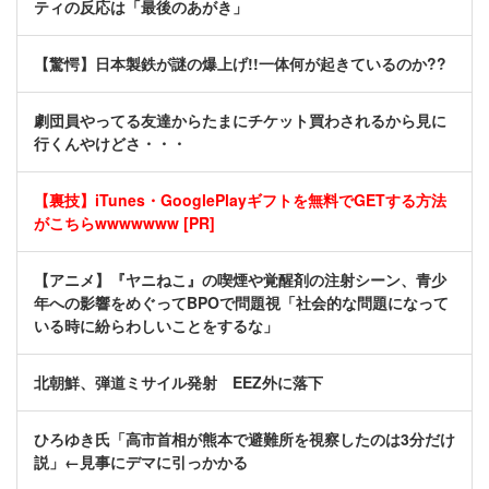
ティの反応は「最後のあがき」
【驚愕】日本製鉄が謎の爆上げ!!一体何が起きているのか??
劇団員やってる友達からたまにチケット買わされるから見に
行くんやけどさ・・・
【裏技】iTunes・GooglePlayギフトを無料でGETする方法
がこちらwwwwwww [PR]
【アニメ】『ヤニねこ』の喫煙や覚醒剤の注射シーン、青少
年への影響をめぐってBPOで問題視「社会的な問題になって
いる時に紛らわしいことをするな」
北朝鮮、弾道ミサイル発射 EEZ外に落下
ひろゆき氏「高市首相が熊本で避難所を視察したのは3分だけ
説」←見事にデマに引っかかる