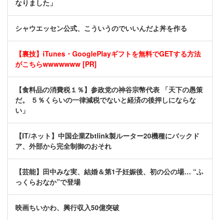
なりました」
シャウエッセン公式、こういうのでいいんだよ丼を作る
【裏技】iTunes・GooglePlayギフトを無料でGETする方法
がこちらwwwwwww [PR]
【食料品の消費税１％】参政党の神谷宗幣代表 「天下の愚策
だ。 ５％くらいの一律減税でないと経済の後押しにならな
い」
【IT/ネット】中国企業Zbtlink製ルーター20機種にバックド
ア、外部から完全制御のおそれ
【芸能】田中みな実、結婚＆第1子妊娠後、初の公の場… “ふ
っくらおなか”で登場
映画ちいかわ、興行収入50億突破