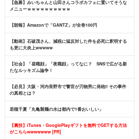
【急募】みいちゃんと山田さんコラボカフェに置いてそうな
メニューｗｗｗｗｗｗｗｗｗｗ
【朗報】Amazonで「GANTZ」が全巻100円
【動画】石破茂さん、減税に猛反対した件を必死に釈明する
も更に大炎上wwwww
【社会】「昼職顔」「夜職顔」ってなに？ SNSで広がる新
たなルッキズム論争！
【必見】大阪・河内長野市で警官が刃物男に発砲‼ その事件
の真相とは？
若槻千夏「丸亀製麺の水は都内で1番おいしい」
【裏技】iTunes・GooglePlayギフトを無料でGETする方法
がこちらwwwwwww [PR]