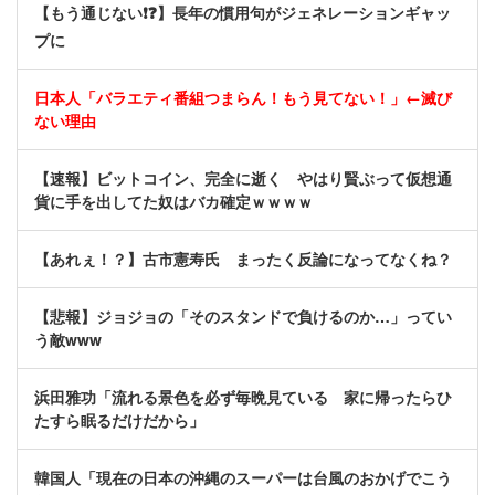
【もう通じない❗❓】長年の慣用句がジェネレーションギャッ
プに
日本人「バラエティ番組つまらん！もう見てない！」←滅び
ない理由
【速報】ビットコイン、完全に逝く やはり賢ぶって仮想通
貨に手を出してた奴はバカ確定ｗｗｗｗ
【あれぇ！？】古市憲寿氏 まったく反論になってなくね？
【悲報】ジョジョの「そのスタンドで負けるのか…」ってい
う敵www
浜田雅功「流れる景色を必ず毎晩見ている 家に帰ったらひ
たすら眠るだけだから」
韓国人「現在の日本の沖縄のスーパーは台風のおかげでこう