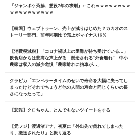
『ジャンポケ斉藤、懲役7年の求刑』←これｗｗｗｗｗｗｗｗ
ｗｗｗｗｗｗｗｗｗｗ
【韓国】ウェブトゥーン、売上が減りはじめた？カカオのス
トーリー部門、前年同期比で売上がマイナス16％
【消費税減税】「コロナ禍以上の困難が待ち受けている…」
飲食店からは悲痛な声上がる 懸念される“外食離れ” 中小
農家は収入の減少危惧「農家離れに拍車が…」
クラピカ「エンペラータイムのせいで寿命を大幅に失ってし
まったけどそれでちょうど他の人間の寿命と同じくらいの長
さになったって」
【悲報】クロちゃん、とんでもないツイートをする
【元フジ】渡邊渚アナ、初夏に「外出先で倒れてしまった
り、搬送されたり」と振り返る