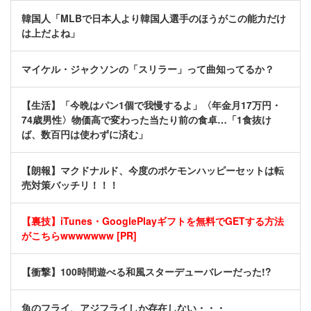
韓国人「MLBで日本人より韓国人選手のほうがこの能力だけ
は上だよね」
マイケル・ジャクソンの「スリラー」って曲知ってるか？
【生活】「今晩はパン1個で我慢するよ」〈年金月17万円・
74歳男性〉物価高で変わった当たり前の食卓…「1食抜け
ば、数百円は使わずに済む」
【朗報】マクドナルド、今度のポケモンハッピーセットは転
売対策バッチリ！！！
【裏技】iTunes・GooglePlayギフトを無料でGETする方法
がこちらwwwwwww [PR]
【衝撃】100時間遊べる和風スターデューバレーだった!?
魚のフライ、アジフライしか存在しない・・・