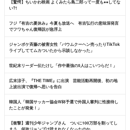
【驚愕】ちいかわ映画 よくみたら島二郎って一度も●●してな
い?!
フジ『有吉の夏休み』今夏も放送へ 有吉弘行の意味深発言
でフワちゃん復帰説が急浮上
ジャンポケ斉藤の被害女性「バウムクーヘン売ったりTikTok
ライブしててムカついたから示談しなかった」
世紀末リーダー伝たけし「作中最強の5人はこいつらだ！」
広末涼子、『THE TIME』に出演 芸能活動再開後、初の地
上波出演で復帰へ思いを告白
韓国人「韓国サッカー協会W杯予選で外国人審判に性接待し
たことが発覚！」
【衝撃】週刊少年ジャンプさん ついに100万部を割ってし
まう 何故ジャンプは読まれなくなったのか