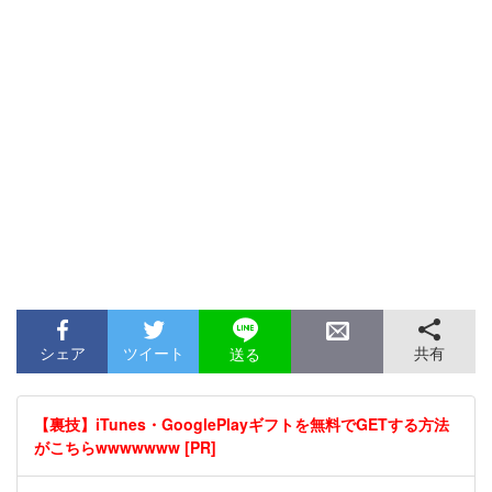
シェア
ツイート
共有
送る
【裏技】iTunes・GooglePlayギフトを無料でGETする方法
がこちらwwwwwww [PR]