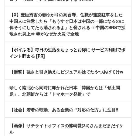
【X】豊臣秀吉の妻ゆかりの高台寺、住職が迷惑駐車をした
中国人に注意したら「もうすぐ日本は中国の一部になるのに
偉そうにしてたら消されるよ」と脅される⇒ 中国のSNSで拡
散され炎上⇒ 寺がなぜか火災で全焼
【ポイふる】毎日の生活をちょっとお得に サービス利用でポ
イント貯まる [PR]
【衝撃】強さと引き換えにビジュアル捨てたやつあげてけw
珍しく南北から同時に叩かれた日本 韓国からは「領土問
題」、北朝鮮からは「トマホーク発射」で
【社会】若者の転勤、ある企業の『対応の仕方』に注目‼
【画像】サテライトオフィスの篠崎愛(34)さんまだまだイケ
ル