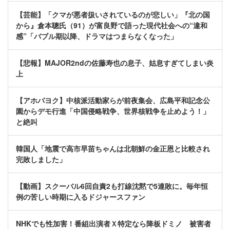
【芸能】「クマが悪者扱いされているのが悲しい」『北の国
から』倉本聰氏（91）が富良野で語った現代社会への“違和
感”「バブル期以降、ドラマはつまらなくなった」
【悲報】MAJOR2ndの佐藤寿也の息子、姑息すぎてしまい炎
上
【アホパヨク】中核派活動家らが前夜集会、広島平和記念公
園からデモ行進「中国侵略戦争、世界核戦争を止めよう！」
と絶叫
韓国人「地震で高市早苗ちゃんは北朝鮮の金正恩と比較され
完敗しました」
【動画】スクーバル6回自責2も打線沈黙で5連敗に。毎年恒
例の苦しい時期に入るドジャースファン
NHKでも性加害！番組出演者Ｘ特定なら降板ドミノ 被害者