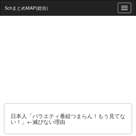
5chまとめMAP(総合)
T
o
g
g
l
e
n
a
v
i
g
a
t
i
o
n
日本人「バラエティ番組つまらん！もう見てな
い！」←滅びない理由