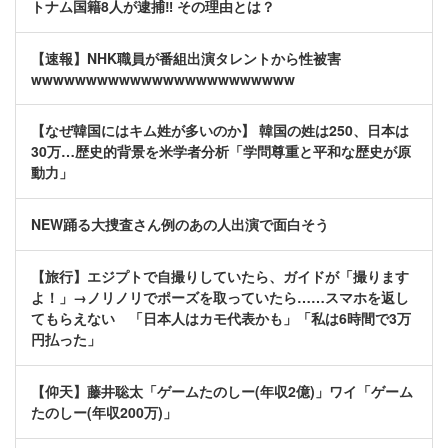
トナム国籍8人が逮捕‼ その理由とは？
【速報】NHK職員が番組出演タレントから性被害
wwwwwwwwwwwwwwwwwwwwwwww
【なぜ韓国にはキム姓が多いのか】 韓国の姓は250、日本は
30万…歴史的背景を米学者分析「学問尊重と平和な歴史が原
動力」
NEW踊る大捜査さん例のあの人出演で面白そう
【旅行】エジプトで自撮りしていたら、ガイドが「撮ります
よ！」→ノリノリでポーズを取っていたら……スマホを返し
てもらえない 「日本人はカモ代表かも」「私は6時間で3万
円払った」
【仰天】藤井聡太「ゲームたのしー(年収2億)」ワイ「ゲーム
たのしー(年収200万)」