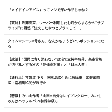
『メイドインアビス』ってマジで深い作品じゃね？
【芸能】近藤春菜、ウーバー利用したお店からまさかの“サプ
ライズ”に困惑「注文したやつとプラスして…」
タイムマシーン3号さん、なんかちょうどいいポジションにな
る
【政治】“国民に寄り添わない”政治で支持率急落、高市首相
が切り札とする次の「物価高対策」と「目玉人事」
【通行止】常磐道 下り 南相馬IC付近に故障車 常磐富岡
IC→南相馬IC間が通行止
【悲報】みい山作者「山田≒自分はレイブンクロー、みいち
ゃんはハッフルパフ(特殊学級)」