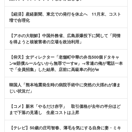
【経済】産経新聞、東北での発行を休止へ 11月末、コスト
増で合理化
【アホの大朝鮮】中国外務省、広島原爆投下に関して「同情
を得ようと核被害者の立場を政治利用」
【仰天】女ディレクター「老舗町中華の弁当500個ドタキャ
ンw賠償ルールないから無罪でーすw」→常連の俺が電話一本
で「全員招集」した結果、店前に高級車の列がw
韓国人「熊本地震発生時の病院手術中に突然の大揺れが凄ま
じい状況だ」
【コメ】新米「やるだけ赤字」 取引価格が去年の半分ほど
まで下落の見通し 生産コストは上昇
【テレビ】50歳の庄司智春、薄毛を気にする自身に妻・ミキ