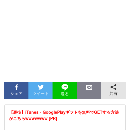
シェア
ツイート
共有
送る
【裏技】iTunes・GooglePlayギフトを無料でGETする方法
がこちらwwwwwww [PR]