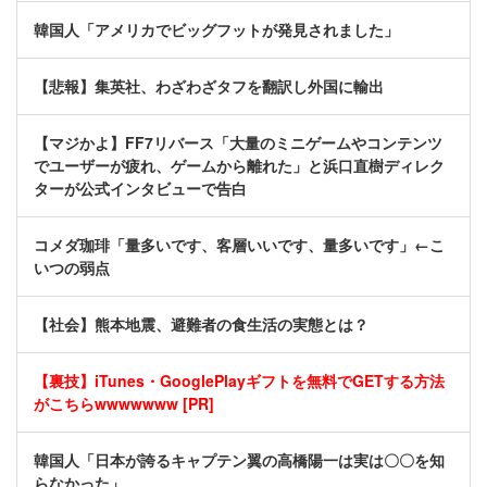
韓国人「アメリカでビッグフットが発見されました」
【悲報】集英社、わざわざタフを翻訳し外国に輸出
【マジかよ】FF7リバース「大量のミニゲームやコンテンツ
でユーザーが疲れ、ゲームから離れた」と浜口直樹ディレク
ターが公式インタビューで告白
コメダ珈琲「量多いです、客層いいです、量多いです」←こ
いつの弱点
【社会】熊本地震、避難者の食生活の実態とは？
【裏技】iTunes・GooglePlayギフトを無料でGETする方法
がこちらwwwwwww [PR]
韓国人「日本が誇るキャプテン翼の高橋陽一は実は〇〇を知
らなかった」