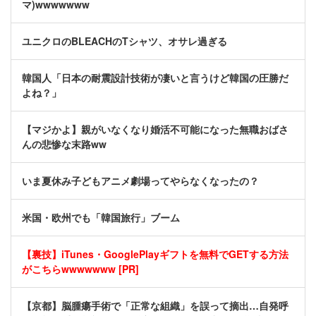
マ)wwwwwww
ユニクロのBLEACHのTシャツ、オサレ過ぎる
韓国人「日本の耐震設計技術が凄いと言うけど韓国の圧勝だ
よね？」
【マジかよ】親がいなくなり婚活不可能になった無職おばさ
んの悲惨な末路ww
いま夏休み子どもアニメ劇場ってやらなくなったの？
米国・欧州でも「韓国旅行」ブーム
【裏技】iTunes・GooglePlayギフトを無料でGETする方法
がこちらwwwwwww [PR]
【京都】脳腫瘍手術で「正常な組織」を誤って摘出…自発呼