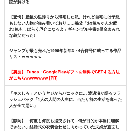
謎が解ける
【驚愕】産後の里帰りから帰宅した私。けれど自宅には予想
もしない人物が住み着いており……義父「お!嫁ちゃんお疲
れ!俺もしばらく厄介になるよ」ギャンブル中毒&借金まみれ
な義父だった!
ジャンプが最も売れた1995年新年3・4合併号に載ってる作品
リストｗｗｗｗｗ
【裏技】iTunes・GooglePlayギフトを無料でGETする方法
がこちらwwwwwww [PR]
「キスしろ」というヤジからパニックに… 渡邊渚が語るフラ
ッシュバック「1人の人間の人生に、当たり前の生活を奪った
人が全て悪い」
【静岡】「何度も何度も追突されて...何が目的か本当に理解
できない」結婚式の衣装合わせに向かっていた夫婦が直面し