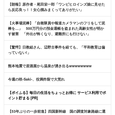
【朗報】原作者・尾田栄一郎「ワンピヒロインズ娘に見せた
ら反応良っ！！女心掴みまくってありがたい」
【火事場泥棒】「自衛隊員や報道カメラマンのフリをして泥
棒を…」 500万円分の預金通帳を盗まれた高齢女性が明か
す被害 「外出が怖くなり、避難所にも行けない」
【驚愕】日教組さん、辺野古事件を経ても、「平和教育は偏
っていない!」
熊本地震で居酒屋から温泉が湧き出るwwwwwwww
今週の咲-Saki-、役満炸裂で大荒れ
【ポイふる】毎日の生活をちょっとお得に サービス利用でポ
イント貯まる [PR]
【53年ぶりの一歩前進】四国新幹線 国の調査対象路線に選