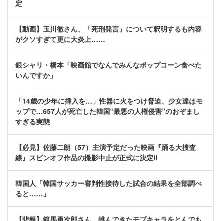
定
【動画】玉川徹さん、「死刑発言」について釈明するも内容
がクソすぎて更に大炎上……
銀シャリ・橋本「映画館でなんでみんなポップコーン食べた
いんですか」
「14歳の少年に挿入を…」性器に火をつけ脅迫、少女達はモ
ップで…657人が死亡した韓国“最悪の人権侵害”のおぞまし
すぎる実態
【必見】佐藤二朗（57）主演予定だった映画『踊る大捜査
線』スピンオフ作品の撮影中止が正式に決定‼
韓国人「韓国サッカー審判性接待した試合の結果を全部調べ
ると……」
【悲報】範馬勇次郎さん、挑んできたモブキャラをとんでも