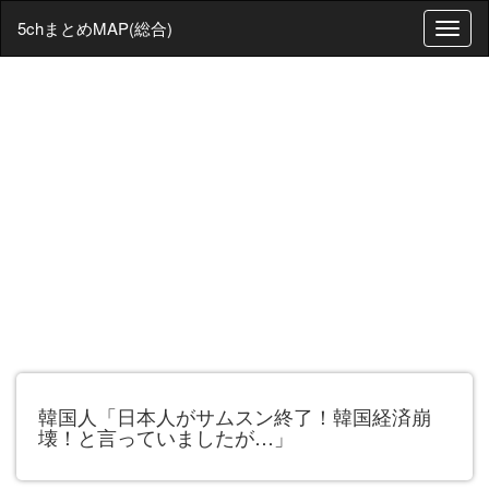
5chまとめMAP(総合)
T
o
g
g
l
e
n
a
v
i
g
a
t
i
o
n
韓国人「日本人がサムスン終了！韓国経済崩
壊！と言っていましたが…」