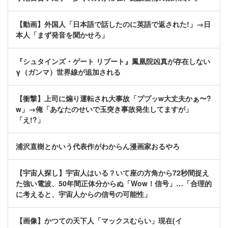
【動画】外国人「日本語で話したのに英語で返された!」→日
本人「まず発音を聞かせろ」
『シュタインズ・ゲート リブート』鳳凰院凶真が存在しない
γ（ガンマ）世界線が追加される
【衝撃】上司に煽り運転され大事故「ププッw大丈夫かぁ〜?
w」→俺「あなたのせいで玉突き事故発生してますが」
「え!?」
浦沢直樹とかいう代表作がわからん漫画家おるやろ
【宇宙人探し】宇宙人はいる？いて座の方角から72秒間捉え
た強い電波、50年間正体分からぬ「Wow！信号」…「合理的
に考えると、宇宙人からの信号の可能性」
【画像】かつての天下人「マックスむらい」現在(イ