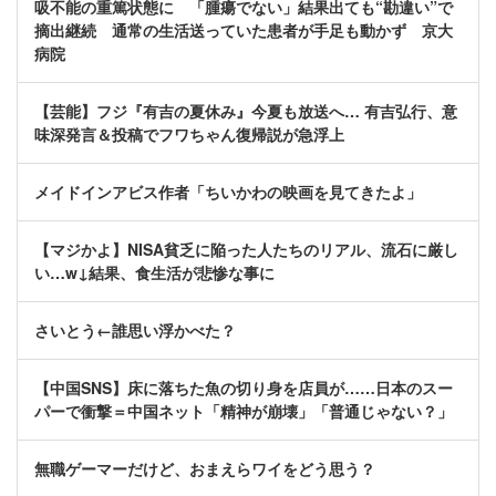
吸不能の重篤状態に 「腫瘍でない」結果出ても“勘違い”で
摘出継続 通常の生活送っていた患者が手足も動かず 京大
病院
【芸能】フジ『有吉の夏休み』今夏も放送へ… 有吉弘行、意
味深発言＆投稿でフワちゃん復帰説が急浮上
メイドインアビス作者「ちいかわの映画を見てきたよ」
【マジかよ】NISA貧乏に陥った人たちのリアル、流石に厳し
い…w↓結果、食生活が悲惨な事に
さいとう←誰思い浮かべた？
【中国SNS】床に落ちた魚の切り身を店員が……日本のスー
パーで衝撃＝中国ネット「精神が崩壊」「普通じゃない？」
無職ゲーマーだけど、おまえらワイをどう思う？