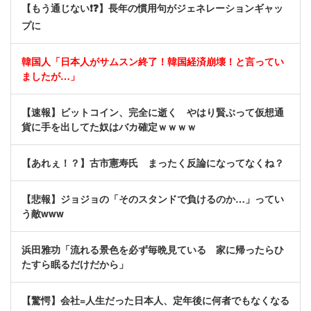
【もう通じない❗❓】長年の慣用句がジェネレーションギャッ
プに
韓国人「日本人がサムスン終了！韓国経済崩壊！と言ってい
ましたが…」
【速報】ビットコイン、完全に逝く やはり賢ぶって仮想通
貨に手を出してた奴はバカ確定ｗｗｗｗ
【あれぇ！？】古市憲寿氏 まったく反論になってなくね？
【悲報】ジョジョの「そのスタンドで負けるのか…」ってい
う敵www
浜田雅功「流れる景色を必ず毎晩見ている 家に帰ったらひ
たすら眠るだけだから」
【驚愕】会社=人生だった日本人、定年後に何者でもなくなる