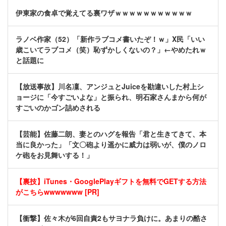
伊東家の食卓で覚えてる裏ワザｗｗｗｗｗｗｗｗｗｗｗ
ラノベ作家（52）「新作ラブコメ書いたぞ！ｗ」X民「いい
歳こいてラブコメ（笑）恥ずかしくないの？」←やめたれｗ
と話題に
【放送事故】川名凜、アンジュとJuiceを勘違いした村上シ
ョージに「今すごいよな」と振られ、明石家さんまから何が
すごいのかゴン詰めされる
【芸能】佐藤二朗、妻とのハグを報告「君と生きてきて、本
当に良かった」「文〇砲より遥かに威力は弱いが、僕のノロ
ケ砲をお見舞いする！」
【裏技】iTunes・GooglePlayギフトを無料でGETする方法
がこちらwwwwwww [PR]
【衝撃】佐々木が6回自責2もサヨナラ負けに。あまりの酷さ