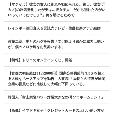
【マジかよ】彼女の友人に別れを勧められた。後日、彼女(元
カノ)の浮気発覚したが実は…彼女友人「だから別れた方がい
いっていったでしょ?」俺を助けるためで…
レインボー池田直人＆元読売テレビ・佐藤佳奈アナが結婚
佐藤二朗、妻とのハグを報告「文〇砲より遥かに威力は弱い
が、僕のノロケ砲をお見舞いする」
【朗報】トリコのオンラインくじ、開催
【官僚の初任給は31万2600円】国家公務員給与 3.5％を超え
る大幅なベースアップを勧告 人事院 「局長らの待遇が民間
企業の役員などに比較して大幅に下回っている」
韓国人「村上宗隆パワー炸裂大きな25号ソロホームラン！」
【画像】イマドキ女子「クレジットカードの正しい使い方が