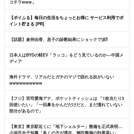
コチラwww」
【ポイふる】毎日の生活をちょっとお得に サービス利用でポ
イント貯まる [PR]
【話題】倉持由香、息子の診断結果にショックで涙⁉
日本人はBYDの軽EV「ラッコ」をどう見ているのか―中国メ
ディア
海外ドラマ、リアルだとガチのマジで語れる奴がいない
wwwwwwwwww
【フジ】宮司愛海アナ、ポケットティッシュは 「1枚当たり3
回使いたい」「一回鼻をかんだだけだと、まだ濡れていない
部分があるので」
【東京】東京駅近くに「地下シェルター」整備を正式表明…
小池百合子知事「多くの方が滞在、施設整備の効果高い」