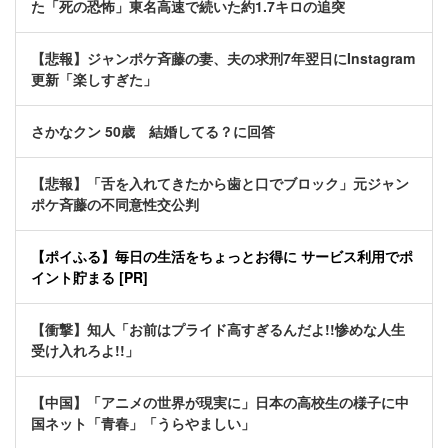
た「死の恐怖」東名高速で続いた約1.7キロの追突
【悲報】ジャンポケ斉藤の妻、夫の求刑7年翌日にInstagram
更新「楽しすぎた」
さかなクン 50歳 結婚してる？に回答
【悲報】「舌を入れてきたから歯と口でブロック」元ジャン
ポケ斉藤の不同意性交公判
【ポイふる】毎日の生活をちょっとお得に サービス利用でポ
イント貯まる [PR]
【衝撃】知人「お前はプライド高すぎるんだよ!!惨めな人生
受け入れろよ!!」
【中国】「アニメの世界が現実に」日本の高校生の様子に中
国ネット「青春」「うらやましい」