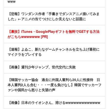
www
【悲報】ワンダンス作者「手書きでダンスアニメ描いてみま
した」←アニメの当てつけにしか見えないと話題に
【裏技】iTunes・GooglePlayギフトを無料でGETする方法
がこちらwwwwwww [PR]
【速報】よゐこ、新たなゲームチャンネルを立ち上げ最初に
マイクラをプレイする
【画像】週刊少年ジャンプ、世代交代に失敗
【韓国サッカー協会 過去に外国人審判ら20人に性接待 日
本人審判2人も含む・・・一度も負けなし】韓国でサッカーフ
ァンや国民から怒りと失望の声
【画像】日本のライオンさん、溶けるwwwwwwwwwwwww