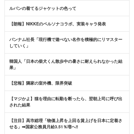
ルパンの着てるジャケットの色って
【朗報】NIKKEのペルソナコラボ、実装キャラ発表
バンナム社長「現行機で遊べない名作を積極的にリマスター
していく」
韓国人「日本の柴犬くん散歩中の暑さに耐えられなかった結
果」
【悲報】隣家の室外機、限界突破
【マジかよ】猫を理由に転勤を断ったら、翌朝上司に呼び出
された結果
【注目】高市総理「物価上昇を上回る賃上げを日本に定着さ
せる」➡国家公務員月給3.51％増へ‼