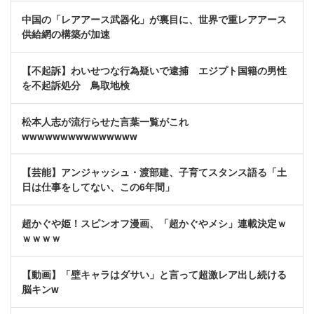
中国の「レアアース武器化」が裏目に、世界で重レアアース
供給網の構築が加速
【不起訴】わいせつな行為疑いで逮捕 エジプト国籍の男性
を不起訴処分 鳥取地検
松本人志が流行らせた言葉一覧がこれ
wwwwwwwwwwwwwww
【芸能】アンジャッシュ・渡部建、子育てスタンス語る「土
日は仕事をしてない、この6年間」
超かぐや姫！スピンオフ漫画、「超かぐやメシ」連載決定ｗ
ｗｗｗｗ
【動画】「壁キャラはダサい」と言って超激レア出し続ける
脳キンw