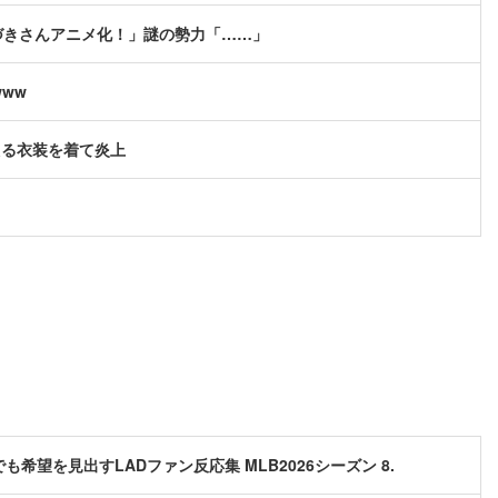
づきさんアニメ化！」謎の勢力「……」
ww
える衣装を着て炎上
希望を見出すLADファン反応集 MLB2026シーズン 8.