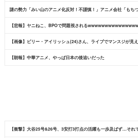
謎の勢力「みい山のアニメ化反対！不謹慎！」アニメ会社「もち
【悲報】ヤニねこ、BPOで問題視されるwwwwwwwwwwwwwww
【画像】ビリー・アイリッシュ(24)さん、ライブでマンスジが見
【朗報】中華アニメ、やっぱ日本の後追いだった
【衝撃】大谷25号&26号、3安打3打点の活躍も一歩及ばず…それでも