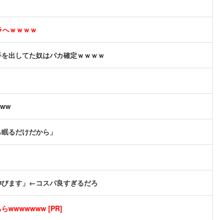
ラへｗｗｗｗ
手を出してた奴はバカ確定ｗｗｗｗ
ww
ら眠るだけだから」
m伸びます」←コスパ良すぎるだろ
wwwwwww [PR]