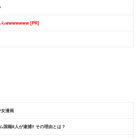
い
wwwwwww [PR]
少女漫画
ム国籍8人が逮捕‼ その理由とは？