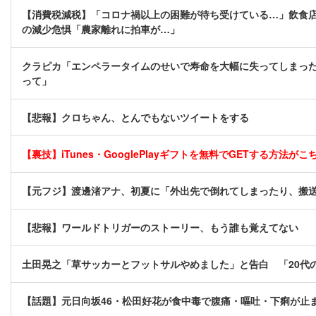
【消費税減税】「コロナ禍以上の困難が待ち受けている…」飲食店
の減少危惧「農家離れに拍車が…」
クラピカ「エンペラータイムのせいで寿命を大幅に失ってしまっ
って」
【悲報】クロちゃん、とんでもないツイートをする
【裏技】iTunes・GooglePlayギフトを無料でGETする方法がこちら
【元フジ】渡邊渚アナ、初夏に「外出先で倒れてしまったり、搬
【悲報】ワールドトリガーのストーリー、もう誰も覚えてない
土田晃之「草サッカーとフットサルやめました」と告白 「20代
【話題】元日向坂46・松田好花が食中毒で腹痛・嘔吐・下痢が止