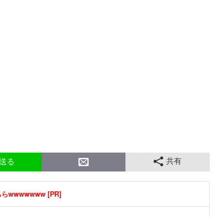
共有
送る
wwwwwww [PR]