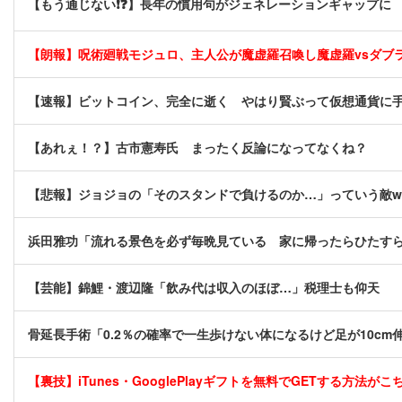
【もう通じない❗❓】長年の慣用句がジェネレーションギャップに
【朗報】呪術廻戦モジュロ、主人公が魔虚羅召喚し魔虚羅vsダブ
【速報】ビットコイン、完全に逝く やはり賢ぶって仮想通貨に
【あれぇ！？】古市憲寿氏 まったく反論になってなくね？
【悲報】ジョジョの「そのスタンドで負けるのか…」っていう敵w
浜田雅功「流れる景色を必ず毎晩見ている 家に帰ったらひたす
【芸能】錦鯉・渡辺隆「飲み代は収入のほぼ…」税理士も仰天
骨延長手術「0.2％の確率で一生歩けない体になるけど足が10c
【裏技】iTunes・GooglePlayギフトを無料でGETする方法がこちら