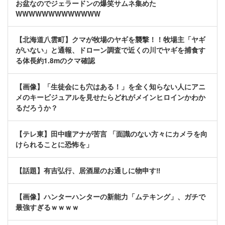
お盆なのでジェラードンの爆笑サムネ集めた
WWWWWWWWWWWWW
【北海道八雲町】クマが牧場のヤギを襲撃！！牧場主「ヤギ
がいない」と通報、ドローン調査で近くの川でヤギを捕食す
る体長約1.8mのクマ確認
【画像】「生徒会にも穴はある！」を全く知らない人にアニ
メのキービジュアルを見せたらどれがメインヒロインかわか
るだろうか？
【テレ東】田中瞳アナが苦言 「面識のない方々にカメラを向
けられることに恐怖を」
【話題】有吉弘行、居酒屋のお通しに物申す‼
【画像】ハンターハンターの新能力「ムテキング」、ガチで
最強すぎるｗｗｗｗ