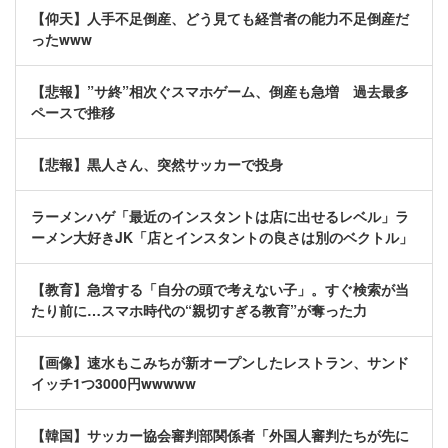
【仰天】人手不足倒産、どう見ても経営者の能力不足倒産だ
ったwww
【悲報】”サ終”相次ぐスマホゲーム、倒産も急増 過去最多
ペースで推移
【悲報】黒人さん、突然サッカーで投身
ラーメンハゲ「最近のインスタントは店に出せるレベル」ラ
ーメン大好きJK「店とインスタントの良さは別のベクトル」
【教育】急増する「自分の頭で考えない子」。すぐ検索が当
たり前に…スマホ時代の“親切すぎる教育”が奪った力
【画像】速水もこみちが新オープンしたレストラン、サンド
イッチ1つ3000円wwwww
【韓国】サッカー協会審判部関係者「外国人審判たちが先に