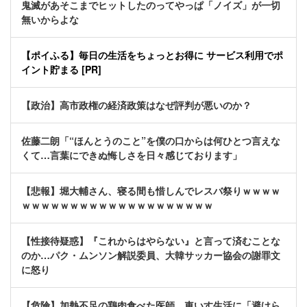
鬼滅があそこまでヒットしたのってやっぱ「ノイズ」が一切
無いからよな
【ポイふる】毎日の生活をちょっとお得に サービス利用でポ
イント貯まる [PR]
【政治】高市政権の経済政策はなぜ評判が悪いのか？
佐藤二朗「“ほんとうのこと”を僕の口からは何ひとつ言えな
くて…言葉にできぬ悔しさを日々感じております」
【悲報】堀大輔さん、寝る間も惜しんでレスバ祭りｗｗｗｗ
ｗｗｗｗｗｗｗｗｗｗｗｗｗｗｗｗｗｗｗｗ
【性接待疑惑】『これからはやらない』と言って済むことな
のか…パク・ムンソン解説委員、大韓サッカー協会の謝罪文
に怒り
【危険】加熱不足の鶏肉食べた医師、車いす生活に「避けら