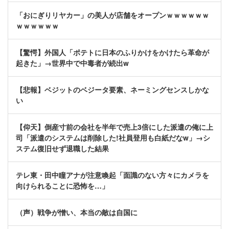
「おにぎりリヤカー」の美人が店舗をオープンｗｗｗｗｗｗ
ｗｗｗｗｗｗ
【驚愕】外国人「ポテトに日本のふりかけをかけたら革命が
起きた」→世界中で中毒者が続出w
【悲報】ベジットのベジータ要素、ネーミングセンスしかな
い
【仰天】倒産寸前の会社を半年で売上3倍にした派遣の俺に上
司「派遣のシステムは削除した!社員登用も白紙だなw」→シ
ステム復旧せず退職した結果
テレ東・田中瞳アナが注意喚起「面識のない方々にカメラを
向けられることに恐怖を…」
（声）戦争が憎い、本当の敵は自国に