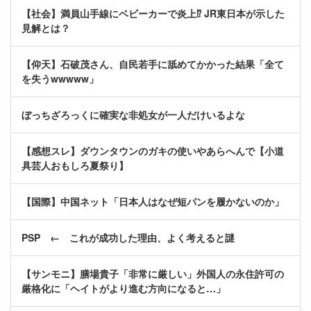
【社会】満員山手線にベビーカーで炎上⁉ JR東日本が示した
見解とは？
【仰天】石破茂さん、自民若手に舐めてかかった結果「全て
を失うwwwww」
ぼっちざろっくに確実な非処女が一人だけいるよな
【感想スレ】ダウンタウンのガキの使いやあらへんで【小道
具芸人おもしろ夏祭り】
【国際】中国ネット「日本人はなぜ短パンを履かないのか」
PSP ← これが成功した理由、よく考えると謎
【サンモニ】膳場貴子「非常に厳しい」外国人の永住許可の
厳格化に「ヘイトがより進む方向になると…」