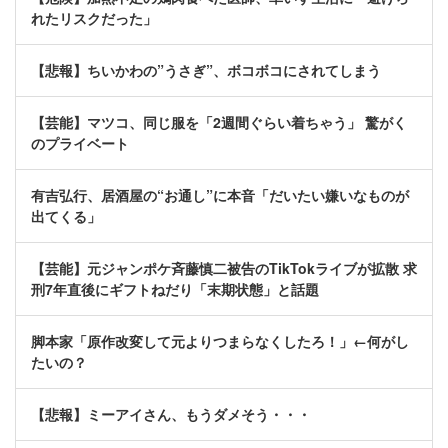
れたリスクだった」
【悲報】ちいかわの”うさぎ”、ボコボコにされてしまう
【芸能】マツコ、同じ服を「2週間ぐらい着ちゃう」 驚がく
のプライベート
有吉弘行、居酒屋の“お通し”に本音「だいたい嫌いなものが
出てくる」
【芸能】元ジャンポケ斉藤慎二被告のTikTokライブが拡散 求
刑7年直後にギフトねだり「末期状態」と話題
脚本家「原作改変して元よりつまらなくしたろ！」←何がし
たいの？
【悲報】ミーアイさん、もうダメそう・・・