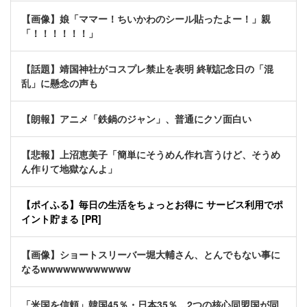
【画像】娘「ママー！ちいかわのシール貼ったよー！」親
「！！！！！！」
【話題】靖国神社がコスプレ禁止を表明 終戦記念日の「混
乱」に懸念の声も
【朗報】アニメ「鉄鍋のジャン」、普通にクソ面白い
【悲報】上沼恵美子「簡単にそうめん作れ言うけど、そうめ
ん作りて地獄なんよ」
【ポイふる】毎日の生活をちょっとお得に サービス利用でポ
イント貯まる [PR]
【画像】ショートスリーバー堀大輔さん、とんでもない事に
なるwwwwwwwwwwww
「米国を信頼」韓国45％・日本35％…2つの核心同盟国が同