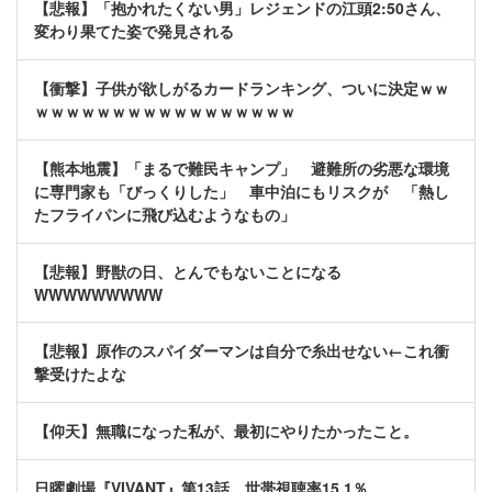
【悲報】「抱かれたくない男」レジェンドの江頭2:50さん、
変わり果てた姿で発見される
【衝撃】子供が欲しがるカードランキング、ついに決定ｗｗ
ｗｗｗｗｗｗｗｗｗｗｗｗｗｗｗｗｗ
【熊本地震】「まるで難民キャンプ」 避難所の劣悪な環境
に専門家も「びっくりした」 車中泊にもリスクが 「熱し
たフライパンに飛び込むようなもの」
【悲報】野獣の日、とんでもないことになる
WWWWWWWWW
【悲報】原作のスパイダーマンは自分で糸出せない←これ衝
撃受けたよな
【仰天】無職になった私が、最初にやりたかったこと。
日曜劇場『VIVANT』第13話、世帯視聴率15.1％