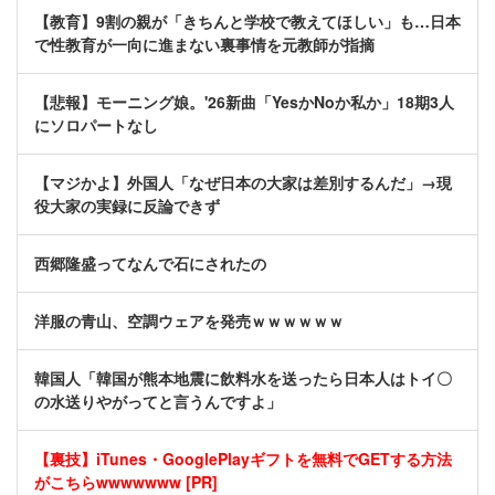
【教育】9割の親が「きちんと学校で教えてほしい」も…日本
で性教育が一向に進まない裏事情を元教師が指摘
【悲報】モーニング娘。'26新曲「YesかNoか私か」18期3人
にソロパートなし
【マジかよ】外国人「なぜ日本の大家は差別するんだ」→現
役大家の実録に反論できず
西郷隆盛ってなんで石にされたの
洋服の青山、空調ウェアを発売ｗｗｗｗｗｗ
韓国人「韓国が熊本地震に飲料水を送ったら日本人はトイ〇
の水送りやがってと言うんですよ」
【裏技】iTunes・GooglePlayギフトを無料でGETする方法
がこちらwwwwwww [PR]