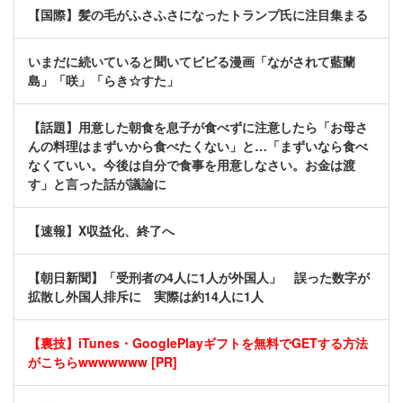
【国際】髪の毛がふさふさになったトランプ氏に注目集まる
いまだに続いていると聞いてビビる漫画「ながされて藍蘭
島」「咲」「らき☆すた」
【話題】用意した朝食を息子が食べずに注意したら「お母さ
んの料理はまずいから食べたくない」と…「まずいなら食べ
なくていい。今後は自分で食事を用意しなさい。お金は渡
す」と言った話が議論に
【速報】X収益化、終了へ
【朝日新聞】「受刑者の4人に1人が外国人」 誤った数字が
拡散し外国人排斥に 実際は約14人に1人
【裏技】iTunes・GooglePlayギフトを無料でGETする方法
がこちらwwwwwww [PR]