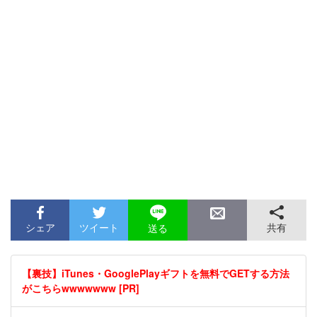
シェア
ツイート
共有
送る
【裏技】iTunes・GooglePlayギフトを無料でGETする方法
がこちらwwwwwww [PR]