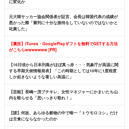
に変化か
元大韓サッカー協会関係者が証言、会長は韓国代表の成績が
悪かった際「審判に十分な接待をしていないのではないかと
叱責した」
【裏技】iTunes・GooglePlayギフトを無料でGETする方法
がこちらwwwwwww [PR]
【16日頃から日本列島がほぼ真っ赤・・・気象庁が高温に関
する早期天候情報発表】「この時期としては10年に1度程度
しか起きないような著しい高温に」
【芸能】長嶋一茂ブチキレ、女性マネジャーにかまいたち山
内を殴らせる「思いっきり殴れ！」
【謎】何故、あらゆる穀物の中で唯一「トウモロコシ」だけ
は主食にならなかったのか