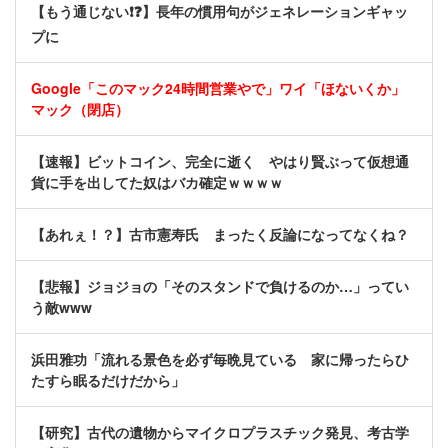
【もう通じない❗❓】長年の慣用句がジェネレーションギャッ
プに
Google「このマック24時間営業やで」ワイ「ほないくか」
マック（閉店）
【速報】ビットコイン、完全に逝く やはり賢ぶって仮想通
貨に手を出してた奴はバカ確定ｗｗｗｗ
【あれぇ！？】古市憲寿氏 まったく反論になってなくね？
【悲報】ジョジョの「そのスタンドで負けるのか…」ってい
う敵www
浜田雅功「流れる景色を必ず毎晩見ている 家に帰ったらひ
たすら眠るだけだから」
【研究】古代の遺物からマイクロプラスチック発見、考古学