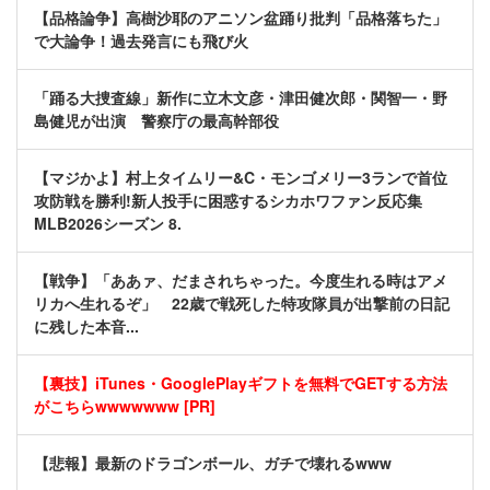
【品格論争】高樹沙耶のアニソン盆踊り批判「品格落ちた」
で大論争！過去発言にも飛び火
「踊る大捜査線」新作に立木文彦・津田健次郎・関智一・野
島健児が出演 警察庁の最高幹部役
【マジかよ】村上タイムリー&C・モンゴメリー3ランで首位
攻防戦を勝利!新人投手に困惑するシカホワファン反応集
MLB2026シーズン 8.
【戦争】「ああァ、だまされちゃった。今度生れる時はアメ
リカへ生れるぞ」 22歳で戦死した特攻隊員が出撃前の日記
に残した本音...
【裏技】iTunes・GooglePlayギフトを無料でGETする方法
がこちらwwwwwww [PR]
【悲報】最新のドラゴンボール、ガチで壊れるwww