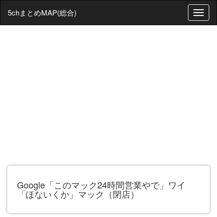
5chまとめMAP(総合)
T
o
g
g
l
e
n
a
v
i
g
a
t
i
o
n
Google「このマック24時間営業やで」ワイ
「ほないくか」マック（閉店）