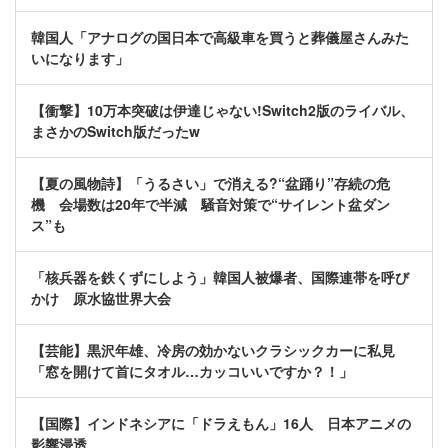
韓国人「アナログの国日本で高級車を買うと葬儀屋さんみた
いになります」
【衝撃】10万本突破は伊達じゃない!Switch2版のライバル、
まさかのSwitch版だったw
【夏の風物詩】「うるさい」で消える?“盆踊り”存続の危
機 会場数は20年で半減 騒音対策で“サイレント盆ダン
ス”も
「核兵器を鉄くずにしよう」韓国人被爆者、国際連帯を呼び
かけ 原水協世界大会
【芸能】黒沢年雄、冷房の効かないクラシックカーに私見
「窓を開けて首にタオル…カッコいいですか？！」
【国際】インドネシアに「ドラえもん」16人 日本アニメの
影響浸透