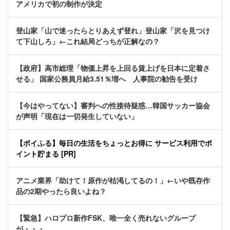
アメリカで初の制作が決定
登山家「山で迷ったらとりあえず登れ」登山家「沢を見つけ
て下山しろ」←これ結局どっちが正解なの？
【政府】高市総理「物価上昇を上回る賃上げを日本に定着さ
せる」 国家公務員月給3.51％増へ 人事院の勧告を受け
【今はやってない】審判への性接待疑惑…韓国サッカー協会
が声明「現在は一切発生していない」
【ポイふる】毎日の生活をちょっとお得に サービス利用でポ
イント貯まる [PR]
アニメ業界「助けて！原作が枯渇してるの！」←いや既存作
品の2期やったら良いよね？
【緊急】ハロプロ新作FSK、唯一全く売れないグループ
が・・・