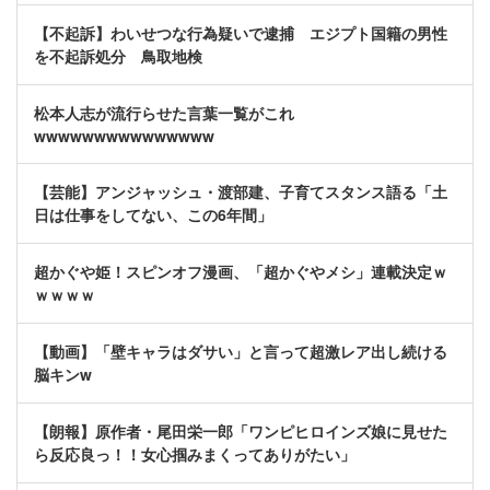
【不起訴】わいせつな行為疑いで逮捕 エジプト国籍の男性
を不起訴処分 鳥取地検
松本人志が流行らせた言葉一覧がこれ
wwwwwwwwwwwwwww
【芸能】アンジャッシュ・渡部建、子育てスタンス語る「土
日は仕事をしてない、この6年間」
超かぐや姫！スピンオフ漫画、「超かぐやメシ」連載決定ｗ
ｗｗｗｗ
【動画】「壁キャラはダサい」と言って超激レア出し続ける
脳キンw
【朗報】原作者・尾田栄一郎「ワンピヒロインズ娘に見せた
ら反応良っ！！女心掴みまくってありがたい」