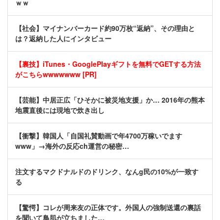
ｗｗ
【社会】マイナンバーカード約90万枚“返納”、その理由と
は？返納した人にインタビュー
【裏技】iTunes・GooglePlayギフトを無料でGETする方法
がこちらwwwwwww [PR]
【芸能】中居正広「ひそかに被災地支援」か… 2016年の熊本
地震直後には現地で炊き出し
【衝撃】韓国人「自国礼賛動画で年4700万稼いでます
www」→海外の反応ch運営の秘密…
注文するマクドナルドのドリンク、なんg民の10%が一致す
る
【驚愕】コレが周来友の正体です。外国人の強制送還の裏話
を聞いて鳥肌が立ちました…