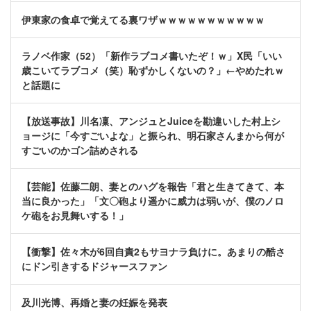
伊東家の食卓で覚えてる裏ワザｗｗｗｗｗｗｗｗｗｗｗ
ラノベ作家（52）「新作ラブコメ書いたぞ！ｗ」X民「いい
歳こいてラブコメ（笑）恥ずかしくないの？」←やめたれｗ
と話題に
【放送事故】川名凜、アンジュとJuiceを勘違いした村上シ
ョージに「今すごいよな」と振られ、明石家さんまから何が
すごいのかゴン詰めされる
【芸能】佐藤二朗、妻とのハグを報告「君と生きてきて、本
当に良かった」「文〇砲より遥かに威力は弱いが、僕のノロ
ケ砲をお見舞いする！」
【衝撃】佐々木が6回自責2もサヨナラ負けに。あまりの酷さ
にドン引きするドジャースファン
及川光博、再婚と妻の妊娠を発表