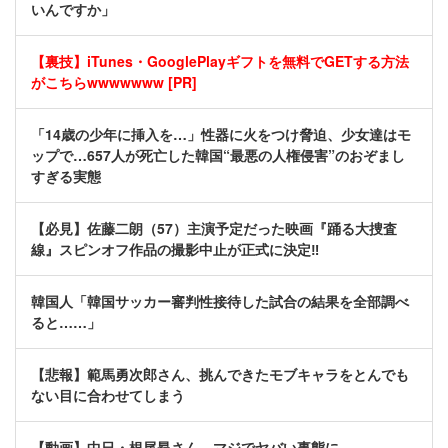
いんですか」
【裏技】iTunes・GooglePlayギフトを無料でGETする方法
がこちらwwwwwww [PR]
「14歳の少年に挿入を…」性器に火をつけ脅迫、少女達はモ
ップで…657人が死亡した韓国“最悪の人権侵害”のおぞまし
すぎる実態
【必見】佐藤二朗（57）主演予定だった映画『踊る大捜査
線』スピンオフ作品の撮影中止が正式に決定‼
韓国人「韓国サッカー審判性接待した試合の結果を全部調べ
ると……」
【悲報】範馬勇次郎さん、挑んできたモブキャラをとんでも
ない目に合わせてしまう
【動画】中日・根尾昂さん、マジでヤバい事態に…