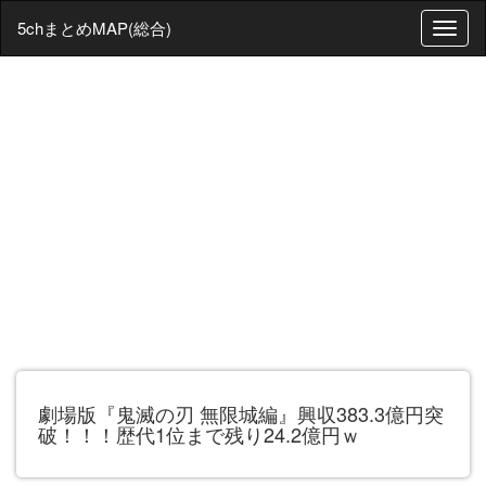
5chまとめMAP(総合)
T
o
g
g
l
e
n
a
v
i
g
a
t
i
o
n
劇場版『鬼滅の刃 無限城編』興収383.3億円突
破！！！歴代1位まで残り24.2億円ｗ