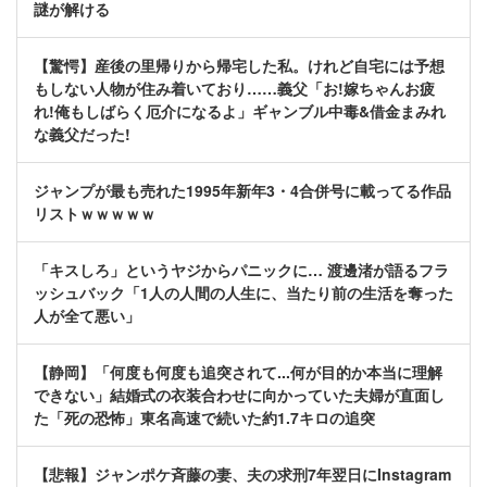
謎が解ける
【驚愕】産後の里帰りから帰宅した私。けれど自宅には予想
もしない人物が住み着いており……義父「お!嫁ちゃんお疲
れ!俺もしばらく厄介になるよ」ギャンブル中毒&借金まみれ
な義父だった!
ジャンプが最も売れた1995年新年3・4合併号に載ってる作品
リストｗｗｗｗｗ
「キスしろ」というヤジからパニックに… 渡邊渚が語るフラ
ッシュバック「1人の人間の人生に、当たり前の生活を奪った
人が全て悪い」
【静岡】「何度も何度も追突されて...何が目的か本当に理解
できない」結婚式の衣装合わせに向かっていた夫婦が直面し
た「死の恐怖」東名高速で続いた約1.7キロの追突
【悲報】ジャンポケ斉藤の妻、夫の求刑7年翌日にInstagram