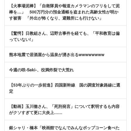
【火事場泥棒】「自衛隊員や報道カメラマンのフリをして泥
棒を…」 500万円分の預金通帳を盗まれた高齢女性が明か
す被害 「外出が怖くなり、避難所にも行けない」
【驚愕】日教組さん、辺野古事件を経ても、「平和教育は偏
っていない!」
熊本地震で居酒屋から温泉が湧き出るwwwwwwww
今週の咲-Saki-、役満炸裂で大荒れ
【53年ぶりの一歩前進】四国新幹線 国の調査対象路線に選
定
【動画】玉川徹さん、「死刑発言」について釈明するも内容
がクソすぎて更に大炎上……
銀シャリ・橋本「映画館でなんでみんなポップコーン食べた