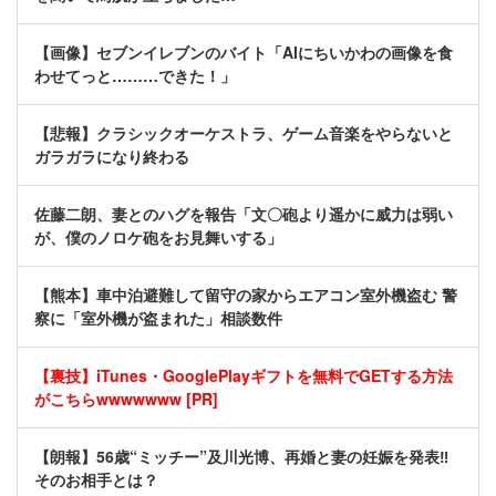
【画像】セブンイレブンのバイト「AIにちいかわの画像を食
わせてっと………できた！」
【悲報】クラシックオーケストラ、ゲーム音楽をやらないと
ガラガラになり終わる
佐藤二朗、妻とのハグを報告「文〇砲より遥かに威力は弱い
が、僕のノロケ砲をお見舞いする」
【熊本】車中泊避難して留守の家からエアコン室外機盗む 警
察に「室外機が盗まれた」相談数件
【裏技】iTunes・GooglePlayギフトを無料でGETする方法
がこちらwwwwwww [PR]
【朗報】56歳“ミッチー”及川光博、再婚と妻の妊娠を発表‼
そのお相手とは？