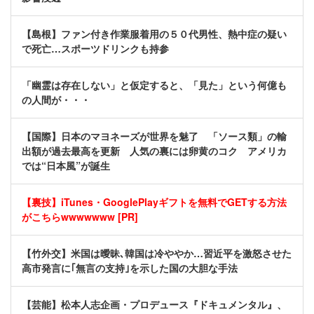
【島根】ファン付き作業服着用の５０代男性、熱中症の疑い
で死亡…スポーツドリンクも持参
「幽霊は存在しない」と仮定すると、「見た」という何億も
の人間が・・・
【国際】日本のマヨネーズが世界を魅了 「ソース類」の輸
出額が過去最高を更新 人気の裏には卵黄のコク アメリカ
では“日本風”が誕生
【裏技】iTunes・GooglePlayギフトを無料でGETする方法
がこちらwwwwwww [PR]
【竹外交】米国は曖昧､韓国は冷ややか…習近平を激怒させた
高市発言に｢無言の支持｣を示した国の大胆な手法
【芸能】松本人志企画・プロデュース『ドキュメンタル』、