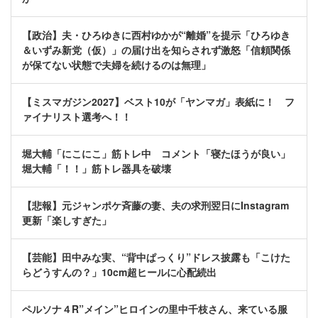
【政治】夫・ひろゆきに西村ゆかが“離婚”を提示「ひろゆき
＆いずみ新党（仮）」の届け出を知らされず激怒「信頼関係
が保てない状態で夫婦を続けるのは無理」
【ミスマガジン2027】ベスト10が「ヤンマガ」表紙に！ フ
ァイナリスト選考へ！！
堀大輔「にこにこ」筋トレ中 コメント「寝たほうが良い」
堀大輔「！！」筋トレ器具を破壊
【悲報】元ジャンポケ斉藤の妻、夫の求刑翌日にInstagram
更新「楽しすぎた」
【芸能】田中みな実、“背中ぱっくり”ドレス披露も「こけた
らどうすんの？」10cm超ヒールに心配続出
ペルソナ４R”メイン”ヒロインの里中千枝さん、来ている服