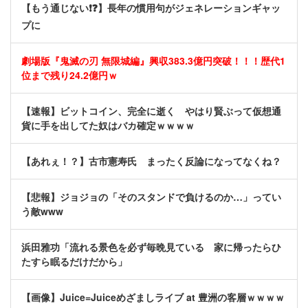
【もう通じない❗❓】長年の慣用句がジェネレーションギャッ
プに
劇場版『鬼滅の刃 無限城編』興収383.3億円突破！！！歴代1
位まで残り24.2億円ｗ
【速報】ビットコイン、完全に逝く やはり賢ぶって仮想通
貨に手を出してた奴はバカ確定ｗｗｗｗ
【あれぇ！？】古市憲寿氏 まったく反論になってなくね？
【悲報】ジョジョの「そのスタンドで負けるのか…」ってい
う敵www
浜田雅功「流れる景色を必ず毎晩見ている 家に帰ったらひ
たすら眠るだけだから」
【画像】Juice=Juiceめざましライブ at 豊洲の客層ｗｗｗｗ