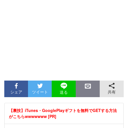
シェア
ツイート
共有
送る
【裏技】iTunes・GooglePlayギフトを無料でGETする方法
がこちらwwwwwww [PR]