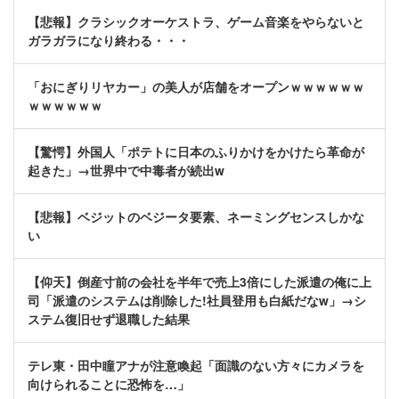
【悲報】クラシックオーケストラ、ゲーム音楽をやらないと
ガラガラになり終わる・・・
「おにぎりリヤカー」の美人が店舗をオープンｗｗｗｗｗｗ
ｗｗｗｗｗｗ
【驚愕】外国人「ポテトに日本のふりかけをかけたら革命が
起きた」→世界中で中毒者が続出w
【悲報】ベジットのベジータ要素、ネーミングセンスしかな
い
【仰天】倒産寸前の会社を半年で売上3倍にした派遣の俺に上
司「派遣のシステムは削除した!社員登用も白紙だなw」→シ
ステム復旧せず退職した結果
テレ東・田中瞳アナが注意喚起「面識のない方々にカメラを
向けられることに恐怖を…」