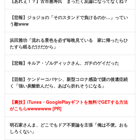
【あれぇ！？】古市憲寿氏 まったく反論になってなくね？
【悲報】ジョジョの「そのスタンドで負けるのか…」ってい
う敵www
浜田雅功「流れる景色を必ず毎晩見ている 家に帰ったらひ
たすら眠るだけだから」
【悲報】キルア・ゾルディックさん、ガチのゲイだった
【芸能】ケンドーコバヤシ、新型コロナ感染で謎の後遺症続
く「強い炭酸飲んだら、あばら折れそうになる」
【裏技】iTunes・GooglePlayギフトを無料でGETする方法
がこちらwwwwwww [PR]
明石家さんま、どこでもドア不要論を主張「俺は不便。おも
しろくない」