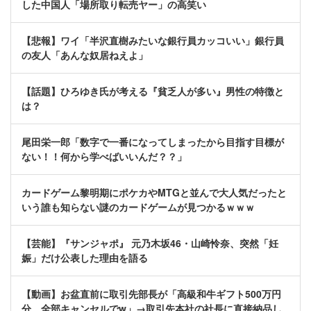
した中国人「場所取り転売ヤー」の高笑い
【悲報】ワイ「半沢直樹みたいな銀行員カッコいい」銀行員
の友人「あんな奴居ねえよ」
【話題】ひろゆき氏が考える『貧乏人が多い』男性の特徴と
は？
尾田栄一郎「数字で一番になってしまったから目指す目標が
ない！！何から学べばいいんだ？？」
カードゲーム黎明期にポケカやMTGと並んで大人気だったと
いう誰も知らない謎のカードゲームが見つかるｗｗｗ
【芸能】『サンジャポ』 元乃木坂46・山崎怜奈、突然「妊
娠」だけ公表した理由を語る
【動画】お盆直前に取引先部長が「高級和牛ギフト500万円
分、全部キャンセルでw」→取引先本社の社長に直接納品し