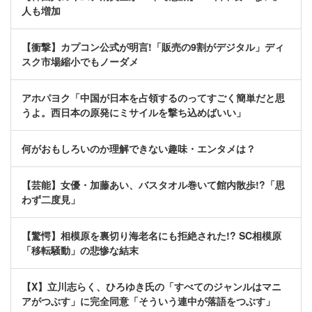
人も増加
【衝撃】カプコン公式が明言!「販売の9割がデジタル」ディ
スク市場縮小でもノーダメ
アホパヨク「中国が日本を占領するのってすごく簡単だと思
うよ。西日本の原発にミサイルを撃ち込めばいい」
何がおもしろいのか理解できない趣味・エンタメは？
【芸能】女優・加藤あい、バスタオル巻いて館内散歩!?「思
わず二度見」
【驚愕】相模原を裏切り海老名にも拒絶された!? SC相模原
「移転騒動」の悲惨な結末
【X】立川志らく、ひろゆき氏の「すべてのジャンルはマニ
アがつぶす」に完全同意「そういう連中が落語をつぶす」