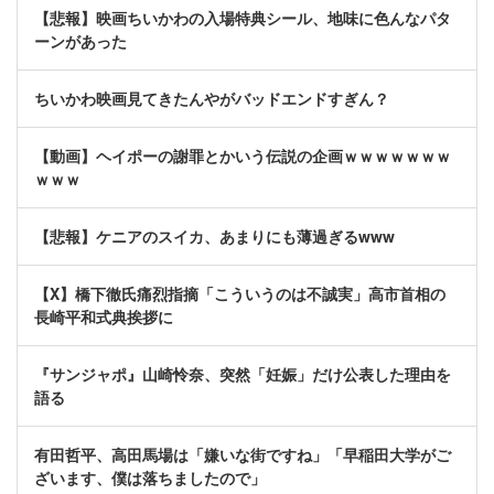
【悲報】映画ちいかわの入場特典シール、地味に色んなパタ
ーンがあった
ちいかわ映画見てきたんやがバッドエンドすぎん？
【動画】ヘイポーの謝罪とかいう伝説の企画ｗｗｗｗｗｗｗ
ｗｗｗ
【悲報】ケニアのスイカ、あまりにも薄過ぎるwww
【X】橋下徹氏痛烈指摘「こういうのは不誠実」高市首相の
長崎平和式典挨拶に
『サンジャポ』山崎怜奈、突然「妊娠」だけ公表した理由を
語る
有田哲平、高田馬場は「嫌いな街ですね」「早稲田大学がご
ざいます、僕は落ちましたので」