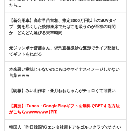
たら…
【新公用車】高市早苗首相、推定3000万円以上のSUVタイ
プ 贅を尽くした後部座席でたばこを吸うのが至福の時間
か どんどん延びる乗車時間
元ジャンポケ斎藤さん、求刑直後微妙な髪形でライブ配信し
てギフトをねだる
本来悪い意味じゃないのにもはやマイナスイメージしかない
言葉ｗｗｗ
【朗報】みい山作者・亜月ねねちゃんがチョロくて可愛い
【裏技】iTunes・GooglePlayギフトを無料でGETする方法
がこちらwwwwwww [PR]
韓国人「昨日韓国YGエンタ社屋ドアをゴルフクラブでたたい