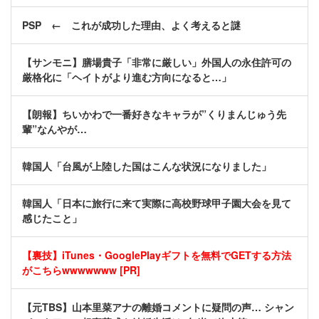
PSP ← これが成功した理由、よく考えると謎
【サンモニ】膳場貴子「非常に厳しい」外国人の永住許可の
厳格化に「ヘイトがより進む方向になると…」
【朗報】ちいかわで一番好きなキャラが”くりまんじゅう先
輩”なんやが…
韓国人「台風が上陸した国はこんな状況になりました」
韓国人「日本に旅行に来て実際に高校野球甲子園大会を見て
感じたこと」
【裏技】iTunes・GooglePlayギフトを無料でGETする方法
がこちらwwwwwww [PR]
【元TBS】山本里菜アナの離婚コメントに疑問の声… シャン