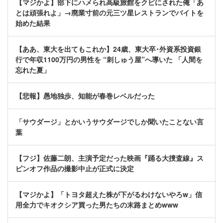
【マジかよ】部下にハメられ高級旅館をクビにされた俺「あ
とは頑張れよ」→廃業寸前の元三ツ星レストランでバイトを
始めた結果
【ああ、東大を出てもこれか】24歳、東大卒･外資系投資銀
行で年収1100万円の男性を “刺しゅう屋”へ導いた 「人間を
忘れた夏」
【悲報】愚地独歩、知能が春巻レベルだった
「サウダージ」とかいうサウダージでしか聞いたことない言
葉
【フジ】佐藤二朗、主演予定だった映画『踊る大捜査線』ス
ピンオフ作品の撮影中止が正式に決定
【マジかよ】「トヨタ超えた株が下がるわけないやろw」信
用全力でキオクシア買った男たちの末路まとめwww