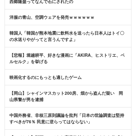
西郷隆盛ってなんで石にされたの
洋服の青山、空調ウェアを発売ｗｗｗｗｗｗ
韓国人「韓国が熊本地震に飲料水を送ったら日本人はトイ〇
の水送りやがってと言うんですよ」
【悲報】堀越耕平、好きな漫画に「AKIRA、ヒストリエ、ベ
ルセルク」を挙げる
映画化するのにもっとも適したゲーム
【岡山】シャインマスカット200房、畑から盗んだ疑い 岡
山県警が男を逮捕
中国外務省、非核三原則議論を批判「日本の世論調査は堅持
すべきが76％ 民意に逆らってはならない」