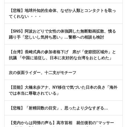
【悲報】地球外知的生命体、なぜか人類とコンタクトを取っ
てくれない ・・・
【SNS】阿波おどりで女性の体強調した無断動画拡散、憤る
踊り手「悲しいし気持ち悪い」…警察への相談も検討
【台湾】長崎式典の参加者格下げ 席が「使節団区域外」と
抗議 「中国に追従し、日本に友好的な台湾をおとしめた」
次の仮面ライダー、十二支がモチーフ
【芸能】大橋未歩アナ、NY移住で気づいた日本の良さ「海外
では本当に尊敬されている」
【悲報】「射精回数の目安」、思ったより少なすぎる…
【党内からは同情の声も】高市首相 就任後初の“マッサー