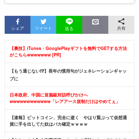
シェア
ツイート
共有
送る
【裏技】iTunes・GooglePlayギフトを無料でGETする方法
がこちらwwwwwww [PR]
【もう通じない❗❓】長年の慣用句がジェネレーションギャッ
プに
日本政府、中国に首脳級対話呼びかけへ
wwwwwwwwwwww「レアアース規制だけはやめてぇ」
【速報】ビットコイン、完全に逝く やはり賢ぶって仮想通
貨に手を出してた奴はバカ確定ｗｗｗｗ