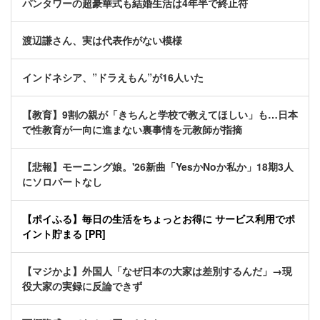
パンタワーの超豪華式も結婚生活は4年半で終止符
渡辺謙さん、実は代表作がない模様
インドネシア、”ドラえもん”が16人いた
【教育】9割の親が「きちんと学校で教えてほしい」も…日本
で性教育が一向に進まない裏事情を元教師が指摘
【悲報】モーニング娘。'26新曲「YesかNoか私か」18期3人
にソロパートなし
【ポイふる】毎日の生活をちょっとお得に サービス利用でポ
イント貯まる [PR]
【マジかよ】外国人「なぜ日本の大家は差別するんだ」→現
役大家の実録に反論できず