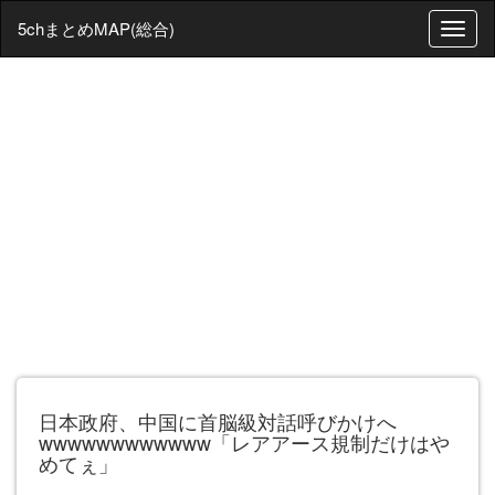
5chまとめMAP(総合)
T
o
g
g
l
e
n
a
v
i
g
a
t
i
o
n
日本政府、中国に首脳級対話呼びかけへ
wwwwwwwwwwww「レアアース規制だけはや
めてぇ」