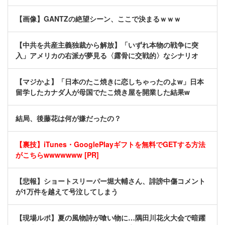
【画像】GANTZの絶望シーン、ここで決まるｗｗｗ
【中共を共産主義独裁から解放】「いずれ本物の戦争に突
入」アメリカの右派が夢見る〈露骨に交戦的〉なシナリオ
【マジかよ】「日本のたこ焼きに恋しちゃったのよw」日本
留学したカナダ人が母国でたこ焼き屋を開業した結果w
結局、後藤花は何が嫌だったの？
【裏技】iTunes・GooglePlayギフトを無料でGETする方法
がこちらwwwwwww [PR]
【悲報】ショートスリーパー堀大輔さん、誹謗中傷コメント
が1万件を越えて号泣してしまう
【現場ルポ】夏の風物詩が喰い物に…隅田川花火大会で暗躍