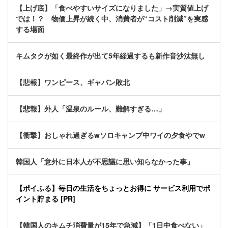
【上げ底】「食べやすいサイズになりました」→実質値上げ
では！？ 物価上昇が続く中、消費者が“コスト削減”を実感
する場面
キムタクが如く最終作が出て5年経過するも新作音沙汰無し
【悲報】ワンピース、ギャバン敗北
【悲報】外人「温泉のルール、難解すぎる…」
【衝撃】おしゃれ過ぎるwソロキャンプ中ワイの夕食やでw
韓国人「意外に日本人が不思議に思い知らなかった事」
【ポイふる】毎日の生活をちょっとお得に サービス利用でポ
イント貯まる [PR]
【韓国人のキムチ消費量が15年で急減】「1日中食べない」