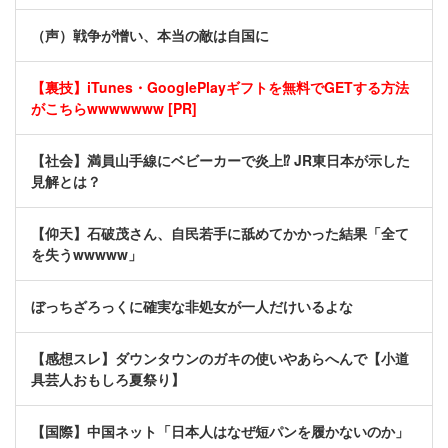
（声）戦争が憎い、本当の敵は自国に
【裏技】iTunes・GooglePlayギフトを無料でGETする方法
がこちらwwwwwww [PR]
【社会】満員山手線にベビーカーで炎上⁉ JR東日本が示した
見解とは？
【仰天】石破茂さん、自民若手に舐めてかかった結果「全て
を失うwwwww」
ぼっちざろっくに確実な非処女が一人だけいるよな
【感想スレ】ダウンタウンのガキの使いやあらへんで【小道
具芸人おもしろ夏祭り】
【国際】中国ネット「日本人はなぜ短パンを履かないのか」