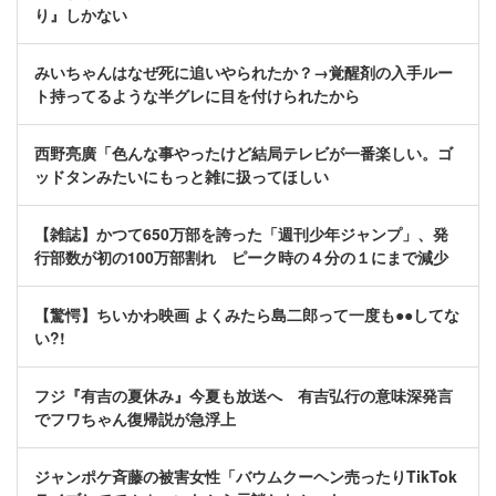
り』しかない
みいちゃんはなぜ死に追いやられたか？→覚醒剤の入手ルー
ト持ってるような半グレに目を付けられたから
西野亮廣「色んな事やったけど結局テレビが一番楽しい。ゴ
ッドタンみたいにもっと雑に扱ってほしい
【雑誌】かつて650万部を誇った「週刊少年ジャンプ」、発
行部数が初の100万部割れ ピーク時の４分の１にまで減少
【驚愕】ちいかわ映画 よくみたら島二郎って一度も●●してな
い?!
フジ『有吉の夏休み』今夏も放送へ 有吉弘行の意味深発言
でフワちゃん復帰説が急浮上
ジャンポケ斉藤の被害女性「バウムクーヘン売ったりTikTok