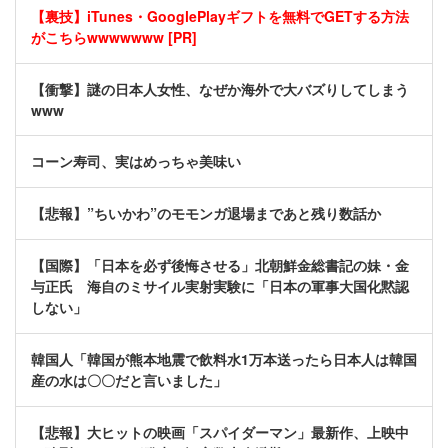
【裏技】iTunes・GooglePlayギフトを無料でGETする方法
がこちらwwwwwww [PR]
【衝撃】謎の日本人女性、なぜか海外で大バズりしてしまう
www
コーン寿司、実はめっちゃ美味い
【悲報】”ちいかわ”のモモンガ退場まであと残り数話か
【国際】「日本を必ず後悔させる」北朝鮮金総書記の妹・金
与正氏 海自のミサイル実射実験に「日本の軍事大国化黙認
しない」
韓国人「韓国が熊本地震で飲料水1万本送ったら日本人は韓国
産の水は〇〇だと言いました」
【悲報】大ヒットの映画「スパイダーマン」最新作、上映中