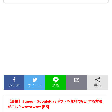
シェア
ツイート
共有
送る
【裏技】iTunes・GooglePlayギフトを無料でGETする方法
がこちらwwwwwww [PR]