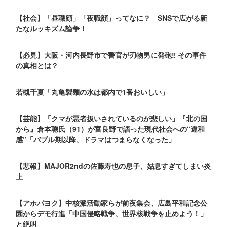
【社会】「昼職顔」「夜職顔」ってなに？ SNSで広がる新
たなルッキズム論争！
【必見】大阪・河内長野市で警官が刃物男に発砲‼ その事件
の真相とは？
若槻千夏「丸亀製麺の水は都内で1番おいしい」
【芸能】「クマが悪者扱いされているのが悲しい」『北の国
から』倉本聰氏（91）が富良野で語った現代社会への“違和
感”「バブル期以降、ドラマはつまらなくなった」
【悲報】MAJOR2ndの佐藤寿也の息子、姑息すぎてしまい炎
上
【アホパヨク】中核派活動家らが前夜集会、広島平和記念公
園からデモ行進「中国侵略戦争、世界核戦争を止めよう！」
と絶叫