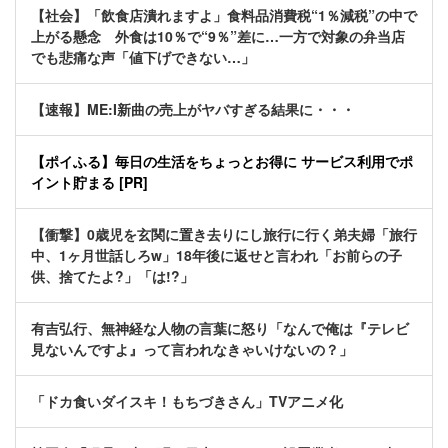
【社会】「飲食店潰れますよ」食料品消費税“1％減税”の中で
上がる懸念 外食は10％で“9％”差に…一方で対象の弁当店
でも悲痛な声「値下げできない…」
【速報】ME:I新曲の売上がヤバすぎる結果に・・・
【ポイふる】毎日の生活をちょっとお得に サービス利用でポ
イント貯まる [PR]
【衝撃】0歳児を玄関に置き去りにし旅行に行く弟夫婦「旅行
中、1ヶ月世話しろw」18年後に返せと言われ「お前らの子
供、捨てたよ?」「は!?」
有吉弘行、無神経な人物の言葉に怒り「なんで俺は『テレビ
見ないんですよ』って言われなきゃいけないの？」
「ドカ食いダイスキ！もちづきさん」TVアニメ化