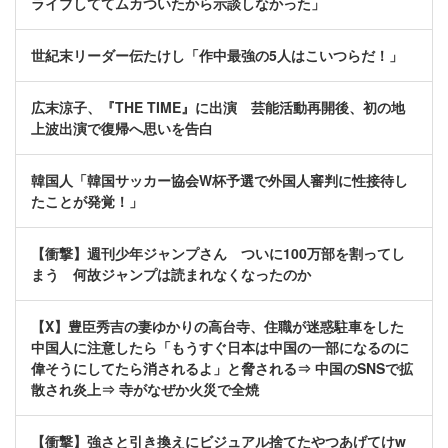
ライブしててムカついたから示談しなかった」
世紀末リーダー伝たけし「作中最強の5人はこいつらだ！」
広末涼子、『THE TIME』に出演 芸能活動再開後、初の地
上波出演で復帰へ思いを告白
韓国人「韓国サッカー協会W杯予選で外国人審判に性接待し
たことが発覚！」
【衝撃】週刊少年ジャンプさん ついに100万部を割ってし
まう 何故ジャンプは読まれなくなったのか
【X】豊臣秀吉の妻ゆかりの高台寺、住職が迷惑駐車をした
中国人に注意したら「もうすぐ日本は中国の一部になるのに
偉そうにしてたら消されるよ」と脅される⇒ 中国のSNSで拡
散され炎上⇒ 寺がなぜか火災で全焼
【衝撃】強さと引き換えにビジュアル捨てたやつあげてけw