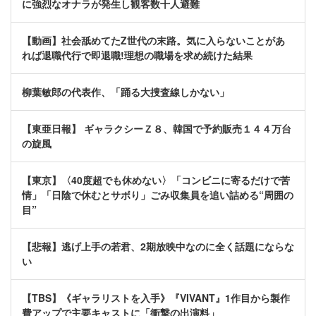
に強烈なオナラが発生し観客数十人避難
【動画】社会舐めてたZ世代の末路。気に入らないことがあ
れば退職代行で即退職!理想の職場を求め続けた結果
柳葉敏郎の代表作、「踊る大捜査線しかない」
【東亜日報】 ギャラクシーＺ８、韓国で予約販売１４４万台
の旋風
【東京】〈40度超でも休めない〉「コンビニに寄るだけで苦
情」「日陰で休むとサボり」ごみ収集員を追い詰める“周囲の
目”
【悲報】逃げ上手の若君、2期放映中なのに全く話題にならな
い
【TBS】《ギャラリストを入手》『VIVANT』1作目から製作
費アップで主要キャストに「衝撃の出演料」