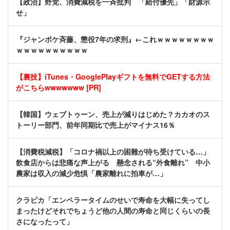
【政治】野党、消費減税を一斉批判 「給付優先」「財源示
せ」
『ジャンポケ斉藤、懲役7年の求刑』←これｗｗｗｗｗｗｗｗ
ｗｗｗｗｗｗｗｗｗｗ
【裏技】iTunes・GooglePlayギフトを無料でGETする方法
がこちらwwwwwww [PR]
【韓国】ウェブトゥーン、売上が減りはじめた？カカオのス
トーリー部門、前年同期比で売上がマイナス16％
【消費税減税】「コロナ禍以上の困難が待ち受けている…」
飲食店からは悲痛な声上がる 懸念される“外食離れ” 中小
農家は収入の減少危惧「農家離れに拍車が…」
クラピカ「エンペラータイムのせいで寿命を大幅に失ってし
まったけどそれでちょうど他の人間の寿命と同じくらいの長
さになったって」