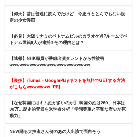
【仰天】昔は普通に読んでたけど…今思うととんでもない設
定の少女漫画
【必見】大阪ミナミのベトナムビルのカラオケVIPルームでベ
トナム国籍8人が逮捕‼ その理由とは？
【速報】NHK職員が番組出演タレントから性被害
wwwwwwwwwwwwwwwwwwwwwwww
【裏技】iTunes・GooglePlayギフトを無料でGETする方法
がこちらwwwwwww [PR]
【なぜ韓国にはキム姓が多いのか】 韓国の姓は250、日本は
30万…歴史的背景を米学者分析「学問尊重と平和な歴史が原
動力」
NEW踊る大捜査さん例のあの人出演で面白そう