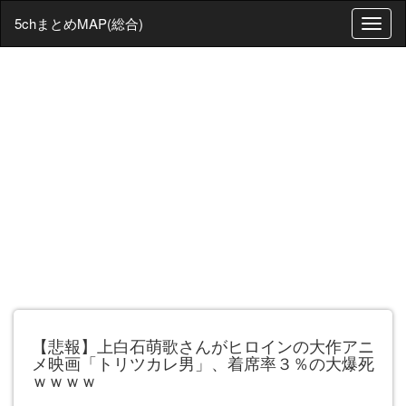
5chまとめMAP(総合)
T
o
g
g
l
e
n
a
v
i
g
a
t
i
o
n
【悲報】上白石萌歌さんがヒロインの大作アニ
メ映画「トリツカレ男」、着席率３％の大爆死
ｗｗｗｗ