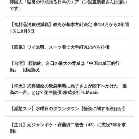
韓国人「猛暑の中頑張る日本のエアコン設置業者さんは凄い
です」
【食料品消費税減税】政府が基本方針決定 来年4月から2年間
1％に8月5日
【画像】ワイ無職、スーツ着て大手町丸の内を徘徊
【台湾】 頼総統、台日の最大の脅威は「中国の威圧的行
動」 団結訴え
【仰天】式典遅延の緊急事態に雅子さまが陛下へかけた「最
高の一言」とは? 楽曲提供:株式会社FLMusic
【感想スレ】水曜日のダウンタウン【怪談に関する説ほか】
【注目】元ジャンポケ・斉藤慎二被告（43）に懲役7年を求
刑‼