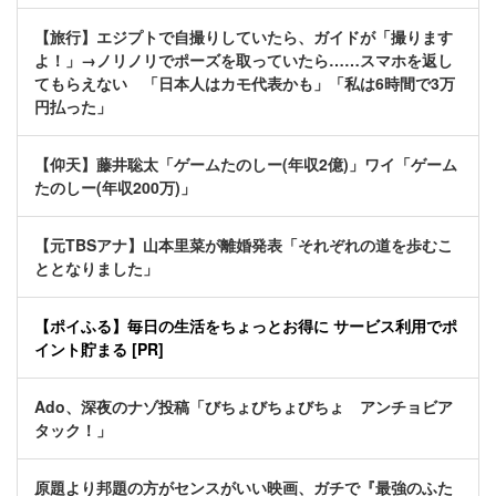
【旅行】エジプトで自撮りしていたら、ガイドが「撮ります
よ！」→ノリノリでポーズを取っていたら……スマホを返し
てもらえない 「日本人はカモ代表かも」「私は6時間で3万
円払った」
【仰天】藤井聡太「ゲームたのしー(年収2億)」ワイ「ゲーム
たのしー(年収200万)」
【元TBSアナ】山本里菜が離婚発表「それぞれの道を歩むこ
ととなりました」
【ポイふる】毎日の生活をちょっとお得に サービス利用でポ
イント貯まる [PR]
Ado、深夜のナゾ投稿「びちょびちょびちょ アンチョビア
タック！」
原題より邦題の方がセンスがいい映画、ガチで『最強のふた