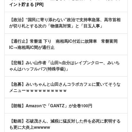
イント貯まる [PR]
【政治】“国民に寄り添わない”政治で支持率急落、高市首相
が切り札とする次の「物価高対策」と「目玉人事」
【通行止】常磐道 下り 南相馬IC付近に故障車 常磐富岡
IC→南相馬IC間が通行止
【悲報】みい山作者「山田≒自分はレイブンクロー、みいち
ゃんはハッフルパフ(特殊学級)」
【急募】みいちゃんと山田さんコラボカフェに置いてそうな
メニューｗｗｗｗｗｗｗｗｗｗ
【朗報】Amazonで「GANTZ」が全巻100円
【動画】石破茂さん、減税に猛反対した件を必死に釈明する
も更に大炎上wwwww