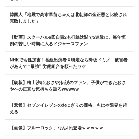
韓国人「地震で高市早苗ちゃんは北朝鮮の金正恩と比較され
完敗しました」
【動画】スクーバル6回自責2も打線沈黙で5連敗に。毎年恒
例の苦しい時期に入るドジャースファン
NHKでも性加害！番組出演者Ｘ特定なら降板ドミノ 被害者
があえて “最強” 労働組合を頼ったワケ
【朗報】檜山沙耶(おさや)伝説のファン、子供ができたおさ
やへの正直な気持ちを語るwwwww
【悲報】セブンイレブンのおにぎりの価格、もはや限界を超
える
【画像】ブルーロック、なんJ民登場ｗｗｗｗｗ