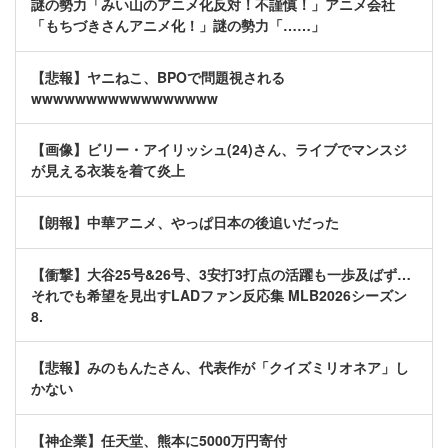
謎の勢力「みい山のアニメ化反対！不謹慎！」アニメ会社
「もちづきさんアニメ化！」謎の勢力「……」
【悲報】ヤニねこ、BPOで問題視される
wwwwwwwwwwwwwwwww
【画像】ビリー・アイリッシュ(24)さん、ライブでマンスジ
が見える衣装を着て炎上
【朗報】中華アニメ、やっぱ日本の後追いだった
【衝撃】大谷25号&26号、3安打3打点の活躍も一歩及ばず…
それでも希望を見出すLADファン反応集 MLB2026シーズン
8.
【悲報】みのもんたさん、代表作が「クイズミリオネア」し
かない
【神企業】任天堂、熊本に5000万円寄付