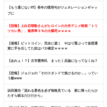
【もう通じない❗❓】長年の慣用句がジェネレーションギャッ
プに
【悲報】上白石萌歌さんがヒロインの大作アニメ映画「トリ
ツカレ男」、着席率３％の大爆死ｗｗｗｗ
【速報】ビットコイン、完全に逝く やはり賢ぶって仮想通
貨に手を出してた奴はバカ確定ｗｗｗｗ
【あれぇ！？】古市憲寿氏 まったく反論になってなくね？
【悲報】ジョジョの「そのスタンドで負けるのか…」ってい
う敵www
浜田雅功「流れる景色を必ず毎晩見ている 家に帰ったらひ
たすら眠るだけだから」