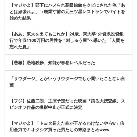
【マジかよ】部下にハメられ高級旅館をクビにされた俺「あ
とは頑張れよ」→廃業寸前の元三ツ星レストランでバイトを
始めた結果
【ああ、東大を出てもこれか】24歳、東大卒･外資系投資銀
行で年収1100万円の男性を “刺しゅう屋”へ導いた 「人間を
忘れた夏」
【悲報】愚地独歩、知能が春巻レベルだった
「サウダージ」とかいうサウダージでしか聞いたことない言
葉
【フジ】佐藤二朗、主演予定だった映画『踊る大捜査線』ス
ピンオフ作品の撮影中止が正式に決定
【マジかよ】「トヨタ超えた株が下がるわけないやろw」信
用全力でキオクシア買った男たちの末路まとめwww