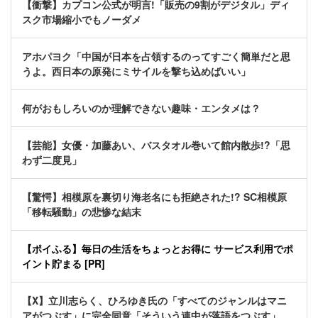
【衝撃】カプコン公式が明言!「販売の9割がデジタル」ディ
スク市場縮小でもノーダメ
アホパヨク「中国が日本を占領するのってすごく簡単だと思
うよ。西日本の原発にミサイルを撃ち込めばいい」
何がおもしろいのか理解できない趣味・エンタメは？
【芸能】女優・加藤あい、バスタオル巻いて館内散歩!?「思
わず二度見」
【驚愕】相模原を裏切り海老名にも拒絶された!? SC相模原
「移転騒動」の悲惨な結末
【ポイふる】毎日の生活をちょっとお得に サービス利用でポ
イント貯まる [PR]
【X】立川志らく、ひろゆき氏の「すべてのジャンルはマニ
アがつぶす」に完全同意「そういう連中が落語をつぶす」