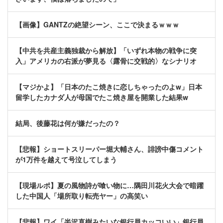
【画像】GANTZの絶望シーン、ここで決まるｗｗｗ
【中共を共産主義独裁から解放】「いずれ本物の戦争に突
入」アメリカの右派が夢見る〈露骨に交戦的〉なシナリオ
【マジかよ】「日本のたこ焼きに恋しちゃったのよw」日本
留学したカナダ人が母国でたこ焼き屋を開業した結果w
結局、後藤花は何が嫌だったの？
【悲報】ショートスリーパー堀大輔さん、誹謗中傷コメント
が1万件を越えて号泣してしまう
【現場ルポ】夏の風物詩が喰い物に…隅田川花火大会で暗躍
した中国人「場所取り転売ヤー」の高笑い
【悲報】ワイ「半沢直樹みたいな銀行員カッコいい」銀行員