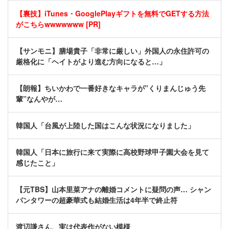
【裏技】iTunes・GooglePlayギフトを無料でGETする方法
がこちらwwwwwww [PR]
【サンモニ】膳場貴子「非常に厳しい」外国人の永住許可の
厳格化に「ヘイトがより進む方向になると…」
【朗報】ちいかわで一番好きなキャラが”くりまんじゅう先
輩”なんやが…
韓国人「台風が上陸した国はこんな状況になりました」
韓国人「日本に旅行に来て実際に高校野球甲子園大会を見て
感じたこと」
【元TBS】山本里菜アナの離婚コメントに疑問の声… シャン
パンタワーの超豪華式も結婚生活は4年半で終止符
渡辺謙さん、実は代表作がない模様