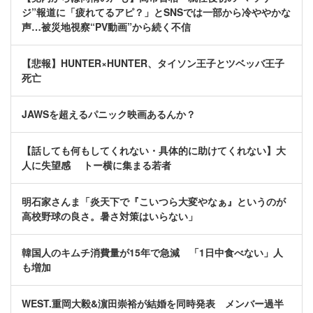
ジ”報道に「疲れてるアピ？」とSNSでは一部から冷ややかな
声…被災地視察“PV動画”から続く不信
【悲報】HUNTER×HUNTER、タイソン王子とツベッバ王子
死亡
JAWSを超えるパニック映画あるんか？
【話しても何もしてくれない・具体的に助けてくれない】大
人に失望感 トー横に集まる若者
明石家さんま「炎天下で『こいつら大変やなぁ』というのが
高校野球の良さ。暑さ対策はいらない」
韓国人のキムチ消費量が15年で急減 「1日中食べない」人
も増加
WEST.重岡大毅&濵田崇裕が結婚を同時発表 メンバー過半