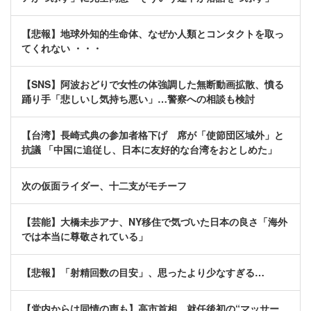
【悲報】地球外知的生命体、なぜか人類とコンタクトを取っ
てくれない ・・・
【SNS】阿波おどりで女性の体強調した無断動画拡散、憤る
踊り手「悲しいし気持ち悪い」…警察への相談も検討
【台湾】長崎式典の参加者格下げ 席が「使節団区域外」と
抗議 「中国に追従し、日本に友好的な台湾をおとしめた」
次の仮面ライダー、十二支がモチーフ
【芸能】大橋未歩アナ、NY移住で気づいた日本の良さ「海外
では本当に尊敬されている」
【悲報】「射精回数の目安」、思ったより少なすぎる…
【党内からは同情の声も】高市首相 就任後初の“マッサー