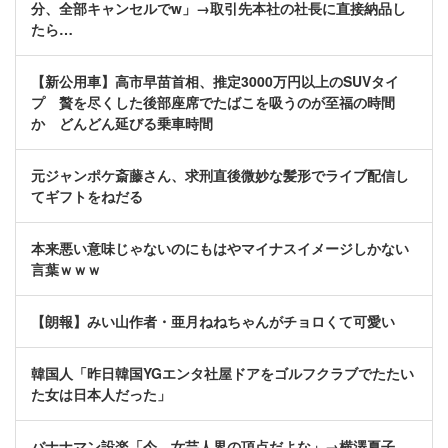
分、全部キャンセルでw」→取引先本社の社長に直接納品し
たら…
【新公用車】高市早苗首相、推定3000万円以上のSUVタイ
プ 贅を尽くした後部座席でたばこを吸うのが至福の時間
か どんどん延びる乗車時間
元ジャンポケ斎藤さん、求刑直後微妙な髪形でライブ配信し
てギフトをねだる
本来悪い意味じゃないのにもはやマイナスイメージしかない
言葉ｗｗｗ
【朗報】みい山作者・亜月ねねちゃんがチョロくて可愛い
韓国人「昨日韓国YGエンタ社屋ドアをゴルフクラブでたたい
た女は日本人だった」
バナナマン設楽「今、女芸人界の頂点だよな」→横澤夏子