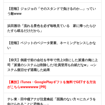
【悲報】ジョジョの「そのスタンドで負けるのか…」ってい
う敵www
浜田雅功「流れる景色を必ず毎晩見ている 家に帰ったらひ
たすら眠るだけだから」
【悲報】ベジットのベジータ要素、ネーミングセンスしかな
い
【仰天】倒産寸前の会社を半年で売上3倍にした派遣の俺に上
司「派遣のシステムは削除した!社員登用も白紙だなw」→シ
ステム復旧せず退職した結果
【裏技】iTunes・GooglePlayギフトを無料でGETする方法
がこちらwwwwwww [PR]
テレ東・田中瞳アナが注意喚起「面識のない方々にカメラを
向けられることに恐怖を…」