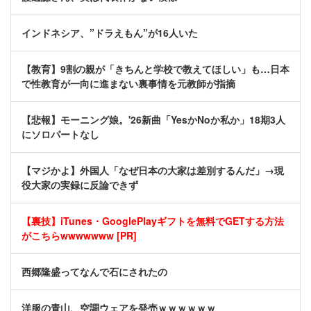
インドネシア、”ドラえもん”が16人いた
【教育】9割の親が「きちんと学校で教えてほしい」も…日本
で性教育が一向に進まない裏事情を元教師が指摘
【悲報】モーニング娘。'26新曲「YesかNoか私か」18期3人
にソロパートなし
【マジかよ】外国人「なぜ日本の大家は差別するんだ」→現
役大家の実録に反論できず
【裏技】iTunes・GooglePlayギフトを無料でGETする方法
がこちらwwwwwww [PR]
西郷隆盛ってなんで石にされたの
洋服の青山、空調ウェアを発売ｗｗｗｗｗｗ