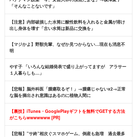
「そんなことないです」
【注意】内部破損した水筒に酸性飲料を入れると金属が溶け
出し身体を壊す「古い水筒は新品に交換を」
【マジかよ】野獣先輩、なぜか見つからない…現在も消息不
明
やす子 「いろんな結婚発表で盛り上がってますが アラサー
１人暮らしも…」
【悲報】脳外科医「腫瘍取るぞ！」→腫瘍じゃないx2→正常
な脳を摘出され意識はあるのに植物人間に
【裏技】iTunes・GooglePlayギフトを無料でGETする方法
がこちらwwwwwww [PR]
【悲報】”サ終”相次ぐスマホゲーム、倒産も急増 過去最多