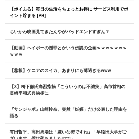
【ポイふる】毎日の生活をちょっとお得に サービス利用でポ
イント貯まる [PR]
ちいかわ映画見てきたんやがバッドエンドすぎん？
【動画】ヘイポーの謝罪とかいう伝説の企画ｗｗｗｗｗｗｗ
ｗｗｗ
【悲報】ケニアのスイカ、あまりにも薄過ぎるwww
【X】橋下徹氏痛烈指摘「こういうのは不誠実」高市首相の
長崎平和式典挨拶に
『サンジャポ』山崎怜奈、突然「妊娠」だけ公表した理由を
語る
有田哲平、高田馬場は「嫌いな街ですね」「早稲田大学がご
ざいます、僕は落ちましたので」