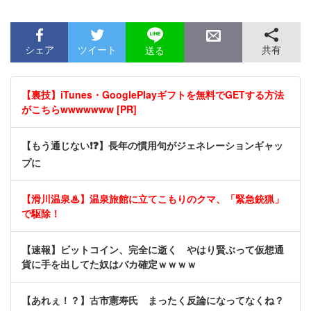
シェア
ツイート
共有
送る
【裏技】iTunes・GooglePlayギフトを無料でGETする方法
がこちらwwwwwww [PR]
【もう通じない❗❓】長年の慣用句がジェネレーションギャッ
プに
【滑川温泉♨】温泉旅館に立てこもりのクマ、「緊急銃猟」
で駆除！
【速報】ビットコイン、完全に逝く やはり賢ぶって仮想通
貨に手を出してた奴はバカ確定ｗｗｗｗ
【あれぇ！？】古市憲寿氏 まったく反論になってなくね？