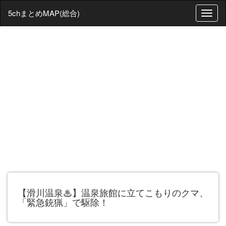
5chまとめMAP(総合)
T
o
g
g
l
e
n
a
v
i
g
a
t
i
o
n
【滑川温泉♨】温泉旅館に立てこもりのクマ、
「緊急銃猟」で駆除！