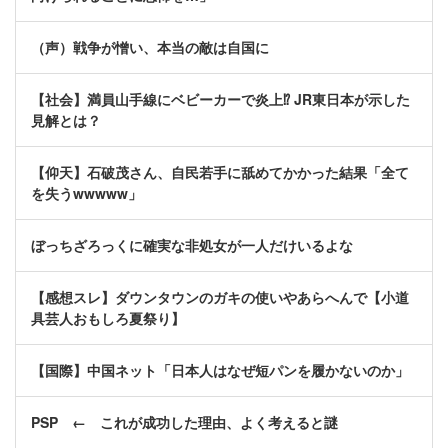
（声）戦争が憎い、本当の敵は自国に
【社会】満員山手線にベビーカーで炎上⁉ JR東日本が示した
見解とは？
【仰天】石破茂さん、自民若手に舐めてかかった結果「全て
を失うwwwww」
ぼっちざろっくに確実な非処女が一人だけいるよな
【感想スレ】ダウンタウンのガキの使いやあらへんで【小道
具芸人おもしろ夏祭り】
【国際】中国ネット「日本人はなぜ短パンを履かないのか」
PSP ← これが成功した理由、よく考えると謎