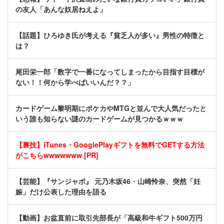
の友人「あんな奴居ねえよ」
【話題】ひろゆき氏が考える『貧乏人が多い』男性の特徴と
は？
尾田栄一郎「数字で一番になってしまったから目指す目標が
ない！！何から学べばいいんだ？？」
カードゲーム黎明期にポケカやMTGと並んで大人気だったと
いう誰も知らない謎のカードゲームが見つかるｗｗｗ
【裏技】iTunes・GooglePlayギフトを無料でGETする方法
がこちらwwwwwww [PR]
【芸能】『サンジャポ』 元乃木坂46・山崎怜奈、突然「妊
娠」だけ公表した理由を語る
【動画】お盆直前に取引先部長が「高級和牛ギフト500万円