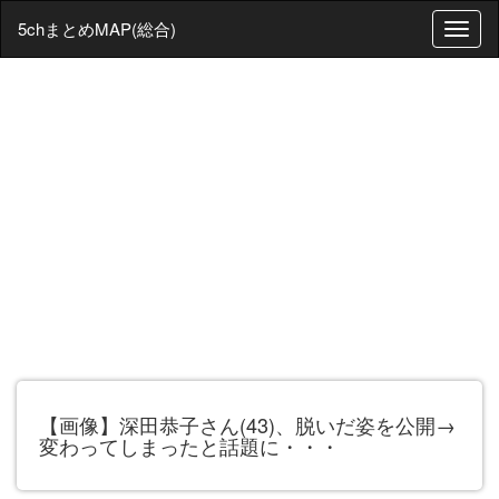
5chまとめMAP(総合)
T
o
g
g
l
e
n
a
v
i
g
a
t
i
o
n
【画像】深田恭子さん(43)、脱いだ姿を公開→
変わってしまったと話題に・・・