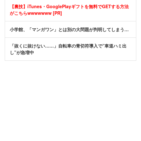
【裏技】iTunes・GooglePlayギフトを無料でGETする方法
がこちらwwwwwww [PR]
小学館、「マンガワン」とは別の大問題が判明してしまう…
「抜くに抜けない……」自転車の青切符導入で”車道ハミ出
し”が急増中