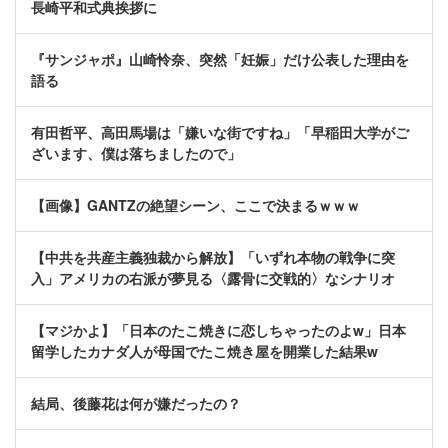
長崎平和式典挨拶に
『サンジャポ』山崎怜奈、突然「妊娠」だけ公表した理由を
語る
有田哲平、高田馬場は「嫌いな街ですね」「早稲田大学がご
ざいます、僕は落ちましたので」
【画像】GANTZの絶望シーン、ここで決まるｗｗｗ
【中共を共産主義独裁から解放】「いずれ本物の戦争に突
入」アメリカの右派が夢見る〈露骨に交戦的〉なシナリオ
【マジかよ】「日本のたこ焼きに恋しちゃったのよw」日本
留学したカナダ人が母国でたこ焼き屋を開業した結果w
結局、後藤花は何が嫌だったの？