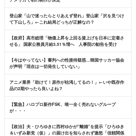
登山家「山で迷ったらとりあえず登れ」登山家「沢を見つけ
て下山しろ」←これ結局どっちが正解なの？
【政府】高市総理「物価上昇を上回る賃上げを日本に定着さ
せる」 国家公務員月給3.51％増へ 人事院の勧告を受け
【今はやってない】審判への性接待疑惑…韓国サッカー協会
が声明「現在は一切発生していない」
アニメ業界「助けて！原作が枯渇してるの！」←いや既存作
品の2期やったら良いよね？
【緊急】ハロプロ新作FSK、唯一全く売れないグループ
が・・・
【政治】夫・ひろゆきに西村ゆかが“離婚”を提示「ひろゆき
＆いずみ新党（仮）」の届け出を知らされず激怒「信頼関係