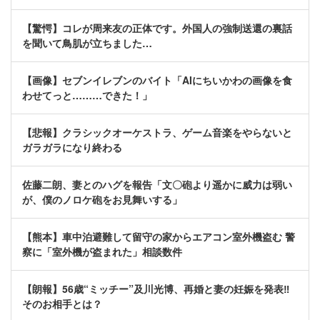
【驚愕】コレが周来友の正体です。外国人の強制送還の裏話
を聞いて鳥肌が立ちました…
【画像】セブンイレブンのバイト「AIにちいかわの画像を食
わせてっと………できた！」
【悲報】クラシックオーケストラ、ゲーム音楽をやらないと
ガラガラになり終わる
佐藤二朗、妻とのハグを報告「文〇砲より遥かに威力は弱い
が、僕のノロケ砲をお見舞いする」
【熊本】車中泊避難して留守の家からエアコン室外機盗む 警
察に「室外機が盗まれた」相談数件
【朗報】56歳“ミッチー”及川光博、再婚と妻の妊娠を発表‼
そのお相手とは？