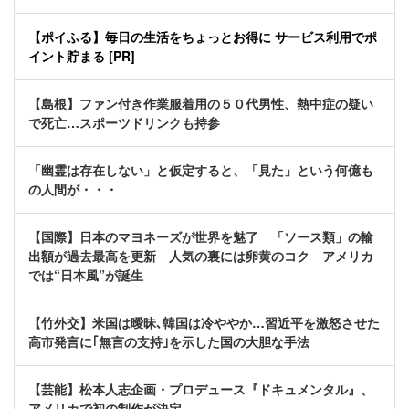
【ポイふる】毎日の生活をちょっとお得に サービス利用でポ
イント貯まる [PR]
【島根】ファン付き作業服着用の５０代男性、熱中症の疑い
で死亡…スポーツドリンクも持参
「幽霊は存在しない」と仮定すると、「見た」という何億も
の人間が・・・
【国際】日本のマヨネーズが世界を魅了 「ソース類」の輸
出額が過去最高を更新 人気の裏には卵黄のコク アメリカ
では“日本風”が誕生
【竹外交】米国は曖昧､韓国は冷ややか…習近平を激怒させた
高市発言に｢無言の支持｣を示した国の大胆な手法
【芸能】松本人志企画・プロデュース『ドキュメンタル』、
アメリカで初の制作が決定