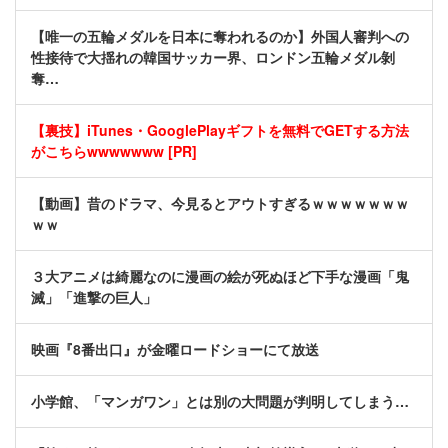
【唯一の五輪メダルを日本に奪われるのか】外国人審判への
性接待で大揺れの韓国サッカー界、ロンドン五輪メダル剝
奪…
【裏技】iTunes・GooglePlayギフトを無料でGETする方法
がこちらwwwwwww [PR]
【動画】昔のドラマ、今見るとアウトすぎるｗｗｗｗｗｗｗ
ｗｗ
３大アニメは綺麗なのに漫画の絵が死ぬほど下手な漫画「鬼
滅」「進撃の巨人」
映画『8番出口』が金曜ロードショーにて放送
小学館、「マンガワン」とは別の大問題が判明してしまう…