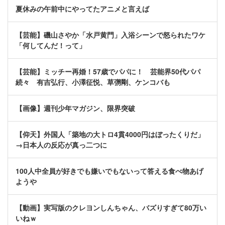
夏休みの午前中にやってたアニメと言えば
【芸能】磯山さやか「水戸黄門」入浴シーンで怒られたワケ
「何してんだ！って」
【芸能】ミッチー再婚！57歳でパパに！ 芸能界50代パパ
続々 有吉弘行、小澤征悦、草彅剛、ケンコバも
【画像】週刊少年マガジン、限界突破
【仰天】外国人「築地の大トロ4貫4000円はぼったくりだ」
→日本人の反応が真っ二つに
100人中全員が好きでも嫌いでもないって答える食べ物あげ
ようや
【動画】実写版のクレヨンしんちゃん、バズりすぎて80万い
いねｗ