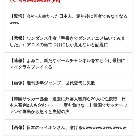
がこちらwwwwwww [PR]
【驚愕】会社=人生だった日本人、定年後に何者でもなくなる
www
【悲報】ワンダンス作者「手書きでダンスアニメ描いてみま
した」←アニメの当てつけにしか見えないと話題に
【速報】よゐこ、新たなゲームチャンネルを立ち上げ最初に
マイクラをプレイする
【画像】週刊少年ジャンプ、世代交代に失敗
【韓国サッカー協会 過去に外国人審判ら20人に性接待 日
本人審判2人も含む・・・一度も負けなし】韓国でサッカーフ
ァンや国民から怒りと失望の声
【画像】日本のライオンさん、溶けるwwwwwwwwwwwww