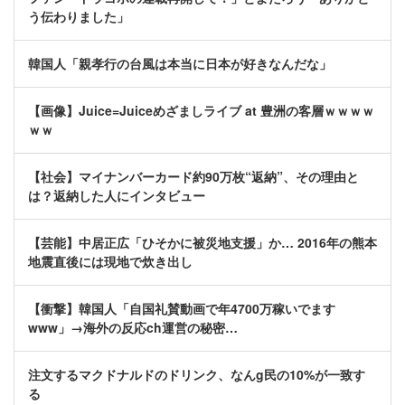
う伝わりました」
韓国人「親孝行の台風は本当に日本が好きなんだな」
【画像】Juice=Juiceめざましライブ at 豊洲の客層ｗｗｗｗ
ｗｗ
【社会】マイナンバーカード約90万枚“返納”、その理由と
は？返納した人にインタビュー
【芸能】中居正広「ひそかに被災地支援」か… 2016年の熊本
地震直後には現地で炊き出し
【衝撃】韓国人「自国礼賛動画で年4700万稼いでます
www」→海外の反応ch運営の秘密…
注文するマクドナルドのドリンク、なんg民の10%が一致す
る