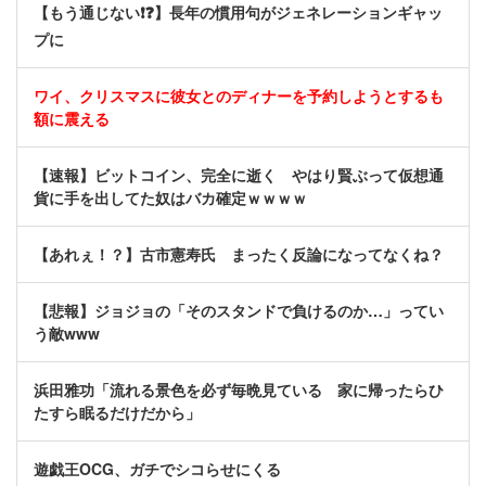
【もう通じない❗❓】長年の慣用句がジェネレーションギャッ
プに
ワイ、クリスマスに彼女とのディナーを予約しようとするも
額に震える
【速報】ビットコイン、完全に逝く やはり賢ぶって仮想通
貨に手を出してた奴はバカ確定ｗｗｗｗ
【あれぇ！？】古市憲寿氏 まったく反論になってなくね？
【悲報】ジョジョの「そのスタンドで負けるのか…」ってい
う敵www
浜田雅功「流れる景色を必ず毎晩見ている 家に帰ったらひ
たすら眠るだけだから」
遊戯王OCG、ガチでシコらせにくる