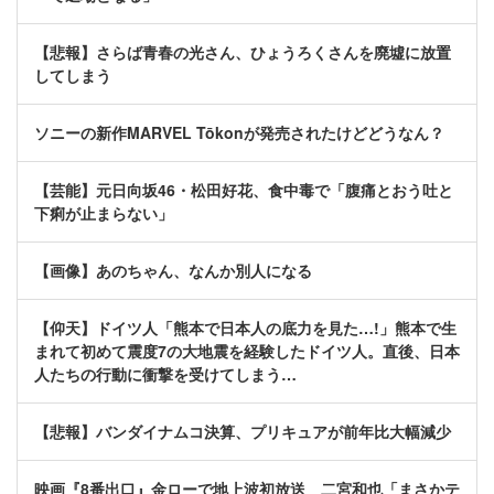
【悲報】さらば青春の光さん、ひょうろくさんを廃墟に放置
してしまう
ソニーの新作MARVEL Tōkonが発売されたけどどうなん？
【芸能】元日向坂46・松田好花、食中毒で「腹痛とおう吐と
下痢が止まらない」
【画像】あのちゃん、なんか別人になる
【仰天】ドイツ人「熊本で日本人の底力を見た…!」熊本で生
まれて初めて震度7の大地震を経験したドイツ人。直後、日本
人たちの行動に衝撃を受けてしまう…
【悲報】バンダイナムコ決算、プリキュアが前年比大幅減少
映画『8番出口』金ローで地上波初放送 二宮和也「まさかテ