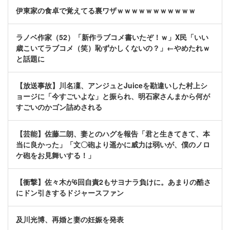
伊東家の食卓で覚えてる裏ワザｗｗｗｗｗｗｗｗｗｗｗ
ラノベ作家（52）「新作ラブコメ書いたぞ！ｗ」X民「いい
歳こいてラブコメ（笑）恥ずかしくないの？」←やめたれｗ
と話題に
【放送事故】川名凜、アンジュとJuiceを勘違いした村上シ
ョージに「今すごいよな」と振られ、明石家さんまから何が
すごいのかゴン詰めされる
【芸能】佐藤二朗、妻とのハグを報告「君と生きてきて、本
当に良かった」「文〇砲より遥かに威力は弱いが、僕のノロ
ケ砲をお見舞いする！」
【衝撃】佐々木が6回自責2もサヨナラ負けに。あまりの酷さ
にドン引きするドジャースファン
及川光博、再婚と妻の妊娠を発表