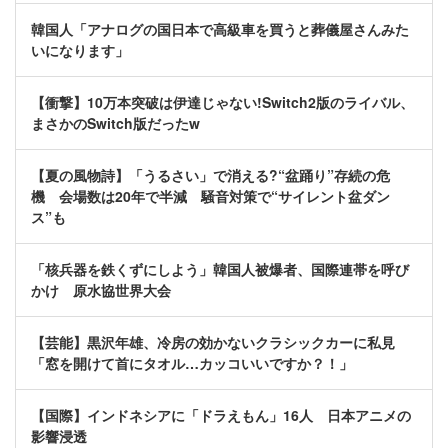
韓国人「アナログの国日本で高級車を買うと葬儀屋さんみた
いになります」
【衝撃】10万本突破は伊達じゃない!Switch2版のライバル、
まさかのSwitch版だったw
【夏の風物詩】「うるさい」で消える?“盆踊り”存続の危
機 会場数は20年で半減 騒音対策で“サイレント盆ダン
ス”も
「核兵器を鉄くずにしよう」韓国人被爆者、国際連帯を呼び
かけ 原水協世界大会
【芸能】黒沢年雄、冷房の効かないクラシックカーに私見
「窓を開けて首にタオル…カッコいいですか？！」
【国際】インドネシアに「ドラえもん」16人 日本アニメの
影響浸透