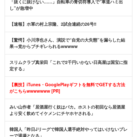
「抜くに抜けない……」自転車の青切符導入で”車道ハミ出
し”が急増中
【速報】ホ軍の村上宗隆、2試合連続の26号‼
【驚愕】小川淳也さん、演説で“自党の大失態”を漏らした結
果→党からブチギレられるwwwww
スリムクラブ真栄田「これで2千円いかない日高屋は国宝に指
定する」
【裏技】iTunes・GooglePlayギフトを無料でGETする方法
がこちらwwwwwww [PR]
みい山作者「居酒屋行く奴はバカ。ホストの初回なら居酒屋
より安く飲めてイケメンにチヤホヤされる」
韓国人「昨日Jリーグで韓国人選手絶対やってはいけないプレ
ーで退場となる」