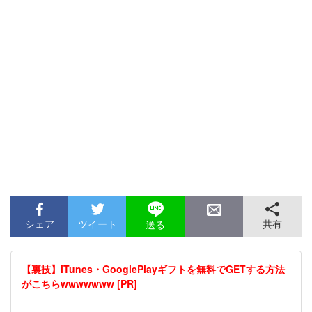
シェア
ツイート
共有
送る
【裏技】iTunes・GooglePlayギフトを無料でGETする方法
がこちらwwwwwww [PR]