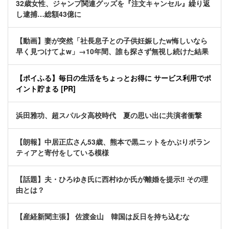
32歳女性、ジャンプ関連グッズを『注文キャンセル』繰り返
し逮捕…総額43億に
【動画】妻が突然「社長息子との子供妊娠したw悔しいなら
早く見つけてよw」→10年間、誰も探さず無視し続けた結果
【ポイふる】毎日の生活をちょっとお得に サービス利用でポ
イント貯まる [PR]
浜田雅功、超スパルタ高校時代 夏の思い出に共演者衝撃
【朗報】中居正広さん53歳、熊本で黒ニットをかぶりボラン
ティアと寄付をしている模様
【話題】夫・ひろゆき氏に西村ゆか氏が離婚を提示‼ その理
由とは？
【産経新聞主張】 佐渡金山 韓国は反日を持ち込むな