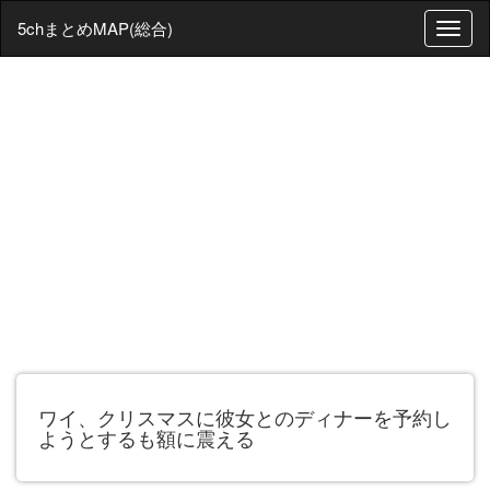
5chまとめMAP(総合)
T
o
g
g
l
e
n
a
v
i
g
a
t
i
o
n
ワイ、クリスマスに彼女とのディナーを予約し
ようとするも額に震える