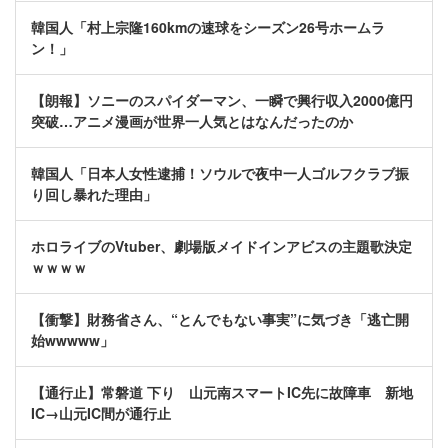
韓国人「村上宗隆160kmの速球をシーズン26号ホームラ
ン！」
【朗報】ソニーのスパイダーマン、一瞬で興行収入2000億円
突破…アニメ漫画が世界一人気とはなんだったのか
韓国人「日本人女性逮捕！ソウルで夜中一人ゴルフクラブ振
り回し暴れた理由」
ホロライブのVtuber、劇場版メイドインアビスの主題歌決定
ｗｗｗｗ
【衝撃】財務省さん、“とんでもない事実”に気づき「逃亡開
始wwwww」
【通行止】常磐道 下り 山元南スマートIC先に故障車 新地
IC→山元IC間が通行止