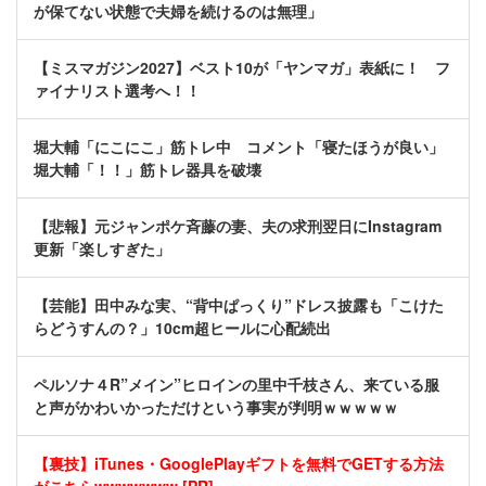
が保てない状態で夫婦を続けるのは無理」
【ミスマガジン2027】ベスト10が「ヤンマガ」表紙に！ フ
ァイナリスト選考へ！！
堀大輔「にこにこ」筋トレ中 コメント「寝たほうが良い」
堀大輔「！！」筋トレ器具を破壊
【悲報】元ジャンポケ斉藤の妻、夫の求刑翌日にInstagram
更新「楽しすぎた」
【芸能】田中みな実、“背中ぱっくり”ドレス披露も「こけた
らどうすんの？」10cm超ヒールに心配続出
ペルソナ４R”メイン”ヒロインの里中千枝さん、来ている服
と声がかわいかっただけという事実が判明ｗｗｗｗｗ
【裏技】iTunes・GooglePlayギフトを無料でGETする方法