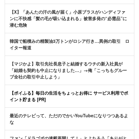
【X】「あんたの汗の風が届く」小原ブラスがハンディファ
ンに不快感「髪の毛が吸い込まれる」被害多発の“必需品”に
潜む危険
韓国で船積みの精製油3万トンがロシア行き…異例の取引 ロ
イター報道
【マジかよ】取引先社長息子と結婚するウチの新入社員が
「結婚も契約も中止になりました…」→俺「こっちもグルー
プ全社の取引中止しよう」
【ポイふる】毎日の生活をちょっとお得に サービス利用でポ
イント貯まる [PR]
最近のテレビって、ただのでかいYouTubeになりつつあるよ
な
ファン「ドラゴボの連載再開して！」とよたろう「ありがと