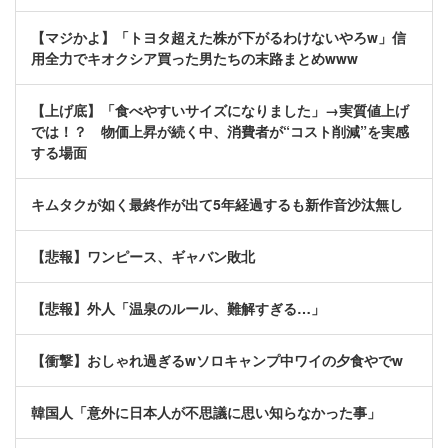
【マジかよ】「トヨタ超えた株が下がるわけないやろw」信
用全力でキオクシア買った男たちの末路まとめwww
【上げ底】「食べやすいサイズになりました」→実質値上げ
では！？ 物価上昇が続く中、消費者が“コスト削減”を実感
する場面
キムタクが如く最終作が出て5年経過するも新作音沙汰無し
【悲報】ワンピース、ギャバン敗北
【悲報】外人「温泉のルール、難解すぎる…」
【衝撃】おしゃれ過ぎるwソロキャンプ中ワイの夕食やでw
韓国人「意外に日本人が不思議に思い知らなかった事」