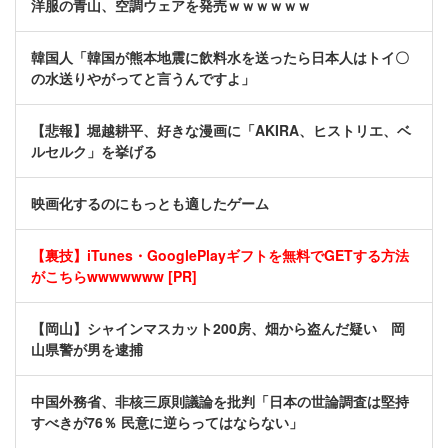
洋服の青山、空調ウェアを発売ｗｗｗｗｗｗ
韓国人「韓国が熊本地震に飲料水を送ったら日本人はトイ〇
の水送りやがってと言うんですよ」
【悲報】堀越耕平、好きな漫画に「AKIRA、ヒストリエ、ベ
ルセルク」を挙げる
映画化するのにもっとも適したゲーム
【裏技】iTunes・GooglePlayギフトを無料でGETする方法
がこちらwwwwwww [PR]
【岡山】シャインマスカット200房、畑から盗んだ疑い 岡
山県警が男を逮捕
中国外務省、非核三原則議論を批判「日本の世論調査は堅持
すべきが76％ 民意に逆らってはならない」