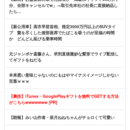
分、全部キャンセルでw」→取引先本社の社長に直接納品し
たら…
【新公用車】高市早苗首相、推定3000万円以上のSUVタイ
プ 贅を尽くした後部座席でたばこを吸うのが至福の時間
か どんどん延びる乗車時間
元ジャンポケ斎藤さん、求刑直後微妙な髪形でライブ配信し
てギフトをねだる
本来悪い意味じゃないのにもはやマイナスイメージしかない
言葉ｗｗｗ
【裏技】iTunes・GooglePlayギフトを無料でGETする方法
がこちらwwwwwww [PR]
【朗報】みい山作者・亜月ねねちゃんがチョロくて可愛い