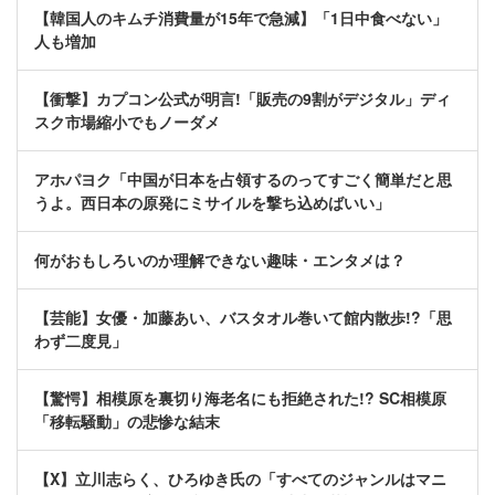
【韓国人のキムチ消費量が15年で急減】「1日中食べない」
人も増加
【衝撃】カプコン公式が明言!「販売の9割がデジタル」ディ
スク市場縮小でもノーダメ
アホパヨク「中国が日本を占領するのってすごく簡単だと思
うよ。西日本の原発にミサイルを撃ち込めばいい」
何がおもしろいのか理解できない趣味・エンタメは？
【芸能】女優・加藤あい、バスタオル巻いて館内散歩!?「思
わず二度見」
【驚愕】相模原を裏切り海老名にも拒絶された!? SC相模原
「移転騒動」の悲惨な結末
【X】立川志らく、ひろゆき氏の「すべてのジャンルはマニ