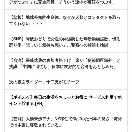
アがつぶす」に完全同意「そういう連中が落語をつぶす」
【悲報】地球外知的生命体、なぜか人類とコンタクトを取っ
てくれない ・・・
【SNS】阿波おどりで女性の体強調した無断動画拡散、憤る
踊り手「悲しいし気持ち悪い」…警察への相談も検討
【台湾】長崎式典の参加者格下げ 席が「使節団区域外」と
抗議 「中国に追従し、日本に友好的な台湾をおとしめた」
次の仮面ライダー、十二支がモチーフ
【ポイふる】毎日の生活をちょっとお得に サービス利用でポ
イント貯まる [PR]
【芸能】大橋未歩アナ、NY移住で気づいた日本の良さ「海外
では本当に尊敬されている」