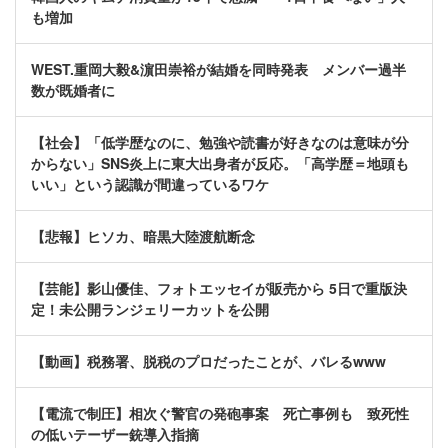
も増加
WEST.重岡大毅&濵田崇裕が結婚を同時発表 メンバー過半
数が既婚者に
【社会】「低学歴なのに、勉強や読書が好きなのは意味が分
からない」SNS炎上に東大出身者が反応。「高学歴＝地頭も
いい」という認識が間違っているワケ
【悲報】ヒソカ、暗黒大陸渡航断念
【芸能】影山優佳、フォトエッセイが販売から 5日で重版決
定！未公開ランジェリーカットを公開
【動画】税務署、脱税のプロだったことが、バレるwww
【電流で制圧】相次ぐ警官の発砲事案 死亡事例も 致死性
の低いテーザー銃導入指摘