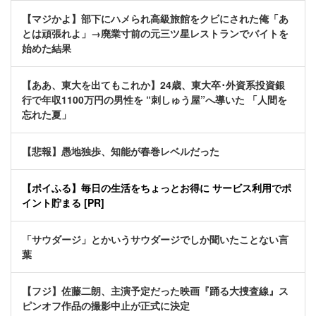
【マジかよ】部下にハメられ高級旅館をクビにされた俺「あ
とは頑張れよ」→廃業寸前の元三ツ星レストランでバイトを
始めた結果
【ああ、東大を出てもこれか】24歳、東大卒･外資系投資銀
行で年収1100万円の男性を “刺しゅう屋”へ導いた 「人間を
忘れた夏」
【悲報】愚地独歩、知能が春巻レベルだった
【ポイふる】毎日の生活をちょっとお得に サービス利用でポ
イント貯まる [PR]
「サウダージ」とかいうサウダージでしか聞いたことない言
葉
【フジ】佐藤二朗、主演予定だった映画『踊る大捜査線』ス
ピンオフ作品の撮影中止が正式に決定