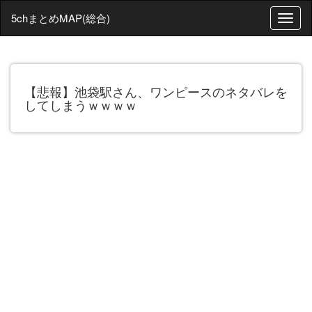
5chまとめMAP(総合)
T
o
g
g
l
【悲報】池袋駅さん、ワンピースのネタバレを
e
してしまうｗｗｗｗ
n
a
v
i
g
a
t
i
o
n