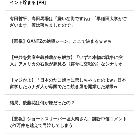
イント貯まる [PR]
有田哲平、高田馬場は「嫌いな街ですね」「早稲田大学がご
ざいます、僕は落ちましたので」
【画像】GANTZの絶望シーン、ここで決まるｗｗｗ
【中共を共産主義独裁から解放】「いずれ本物の戦争に突
入」アメリカの右派が夢見る〈露骨に交戦的〉なシナリオ
【マジかよ】「日本のたこ焼きに恋しちゃったのよw」日本
留学したカナダ人が母国でたこ焼き屋を開業した結果w
結局、後藤花は何が嫌だったの？
【悲報】ショートスリーパー堀大輔さん、誹謗中傷コメント
が1万件を越えて号泣してしまう