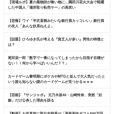
【現場ルポ】夏の風物詩が喰い物に…隅田川花火大会で暗躍
した中国人「場所取り転売ヤー」の高笑い
【悲報】ワイ「半沢直樹みたいな銀行員カッコいい」銀行員
の友人「あんな奴居ねえよ」
【話題】ひろゆき氏が考える『貧乏人が多い』男性の特徴と
は？
尾田栄一郎「数字で一番になってしまったから目指す目標が
ない！！何から学べばいいんだ？？」
カードゲーム黎明期にポケカやMTGと並んで大人気だったと
いう誰も知らない謎のカードゲームが見つかるｗｗｗ
【芸能】『サンジャポ』 元乃木坂46・山崎怜奈、突然「妊
娠」だけ公表した理由を語る
【動画】お盆直前に取引先部長が「高級和牛ギフト500万円