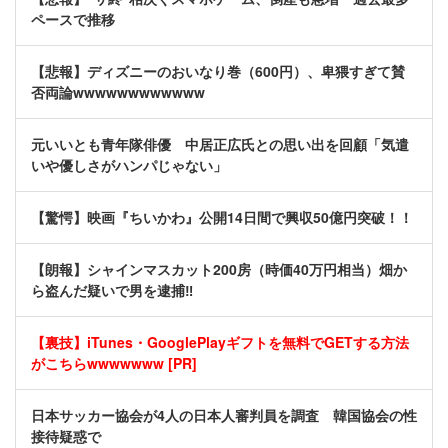
ペースで推移
【悲報】ディズニーのおいなり巻（600円）、卑猥すぎて賛
否両論wwwwwwwwwwww
元いいとも青年隊俳優 中居正広氏との思い出を回顧「気遣
いや優しさがハンパじゃない」
【驚愕】映画『ちいかわ』公開14日間で興収50億円突破！！
【朗報】シャインマスカット200房（時価40万円相当）畑か
ら盗んだ疑いで男を逮捕‼
【裏技】iTunes・GooglePlayギフトを無料でGETする方法
がこちらwwwwwww [PR]
日本サッカー協会が4人の日本人審判員を調査 韓国協会の性
接待疑惑で