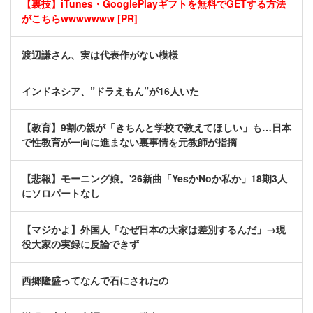
【裏技】iTunes・GooglePlayギフトを無料でGETする方法
がこちらwwwwwww [PR]
渡辺謙さん、実は代表作がない模様
インドネシア、”ドラえもん”が16人いた
【教育】9割の親が「きちんと学校で教えてほしい」も…日本
で性教育が一向に進まない裏事情を元教師が指摘
【悲報】モーニング娘。'26新曲「YesかNoか私か」18期3人
にソロパートなし
【マジかよ】外国人「なぜ日本の大家は差別するんだ」→現
役大家の実録に反論できず
西郷隆盛ってなんで石にされたの