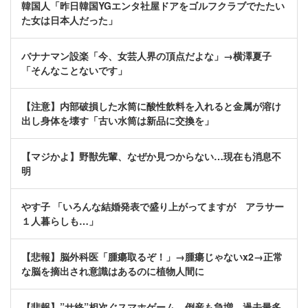
韓国人「昨日韓国YGエンタ社屋ドアをゴルフクラブでたたい
た女は日本人だった」
バナナマン設楽「今、女芸人界の頂点だよな」→横澤夏子
「そんなことないです」
【注意】内部破損した水筒に酸性飲料を入れると金属が溶け
出し身体を壊す「古い水筒は新品に交換を」
【マジかよ】野獣先輩、なぜか見つからない…現在も消息不
明
やす子 「いろんな結婚発表で盛り上がってますが アラサー
１人暮らしも…」
【悲報】脳外科医「腫瘍取るぞ！」→腫瘍じゃないx2→正常
な脳を摘出され意識はあるのに植物人間に
【悲報】”サ終”相次ぐスマホゲーム、倒産も急増 過去最多