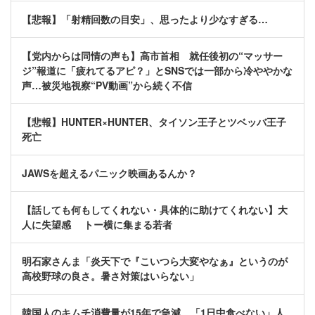
【悲報】「射精回数の目安」、思ったより少なすぎる…
【党内からは同情の声も】高市首相 就任後初の“マッサー
ジ”報道に「疲れてるアピ？」とSNSでは一部から冷ややかな
声…被災地視察“PV動画”から続く不信
【悲報】HUNTER×HUNTER、タイソン王子とツベッバ王子
死亡
JAWSを超えるパニック映画あるんか？
【話しても何もしてくれない・具体的に助けてくれない】大
人に失望感 トー横に集まる若者
明石家さんま「炎天下で『こいつら大変やなぁ』というのが
高校野球の良さ。暑さ対策はいらない」
韓国人のキムチ消費量が15年で急減 「1日中食べない」人