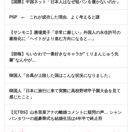
【国際】中国ネット「日本人はなぜ短パンを履かないのか」
PSP ← これが成功した理由、よく考えると謎
【サンモニ】膳場貴子「非常に厳しい」外国人の永住許可の
厳格化に「ヘイトがより進む方向になると…」
【朗報】ちいかわで一番好きなキャラが”くりまんじゅう先
輩”なんやが…
韓国人「台風が上陸した国はこんな状況になりました」
韓国人「日本に旅行に来て実際に高校野球甲子園大会を見て
感じたこと」
【元TBS】山本里菜アナの離婚コメントに疑問の声… シャン
パンタワーの超豪華式も結婚生活は4年半で終止符