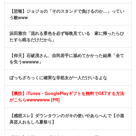
【悲報】ジョジョの「そのスタンドで負けるのか…」ってい
う敵www
浜田雅功「流れる景色を必ず毎晩見ている 家に帰ったらひ
たすら眠るだけだから」
【仰天】石破茂さん、自民若手に舐めてかかった結果「全て
を失うwwwww」
ぼっちざろっくに確実な非処女が一人だけいるよな
【裏技】iTunes・GooglePlayギフトを無料でGETする方法
がこちらwwwwwww [PR]
【感想スレ】ダウンタウンのガキの使いやあらへんで【小道
具芸人おもしろ夏祭り】