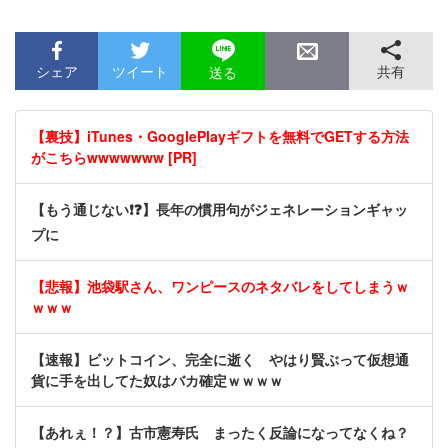
シェア
ツイート
共有
送る
【裏技】iTunes・GooglePlayギフトを無料でGETする方法
がこちらwwwwwww [PR]
【もう通じない❗❓】長年の慣用句がジェネレーションギャッ
プに
【悲報】池袋駅さん、ワンピースのネタバレをしてしまうｗ
ｗｗｗ
【速報】ビットコイン、完全に逝く やはり賢ぶって仮想通
貨に手を出してた奴はバカ確定ｗｗｗｗ
【あれぇ！？】古市憲寿氏 まったく反論になってなくね？