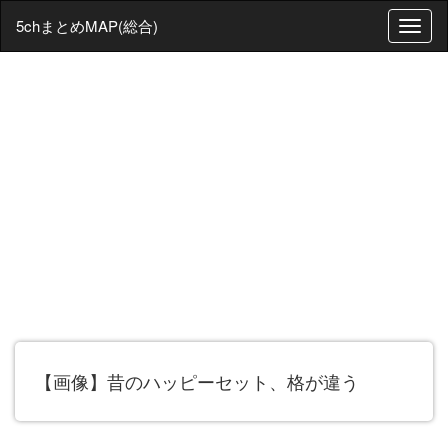
5chまとめMAP(総合)
T
o
g
g
l
e
n
a
v
i
g
a
t
i
o
n
【画像】昔のハッピーセット、格が違う