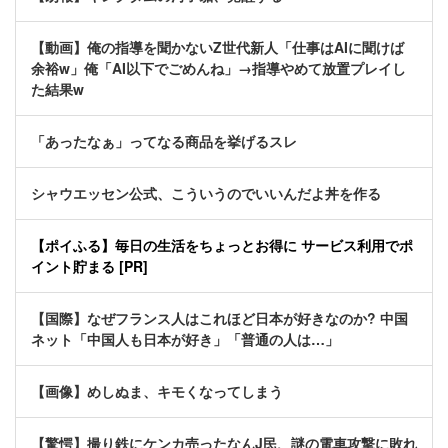
【動画】俺の指導を聞かないZ世代新人「仕事はAIに聞けば
余裕w」俺「AI以下でごめんね」→指導やめて放置プレイし
た結果w
「あったなぁ」ってなる商品を挙げるスレ
シャウエッセン公式、こういうのでいいんだよ丼を作る
【ポイふる】毎日の生活をちょっとお得に サービス利用でポ
イント貯まる [PR]
【国際】なぜフランス人はこれほど日本が好きなのか? 中国
ネット「中国人も日本が好き」「普通の人は…」
【画像】めしぬま、キモくなってしまう
【驚愕】撮り鉄にケンカ売ったなんJ民、謎の電車攻撃に敗れ