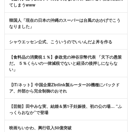
てしまうwww
韓国人「現在の日本の沖縄のスーパーは台風のおかげでこう
なりました」
シャウエッセン公式、こういうのでいいんだよ丼を作る
【食料品の消費税１％】参政党の神谷宗幣代表 「天下の愚策
だ。 ５％くらいの一律減税でないと経済の後押しにならな
い」
【IT/ネット】中国企業Zbtlink製ルーター20機種にバックド
ア、外部から完全制御のおそれ
【芸能】田中みな実、結婚＆第1子妊娠後、初の公の場… “ふ
っくらおなか”で登場
映画ちいかわ、興行収入50億突破