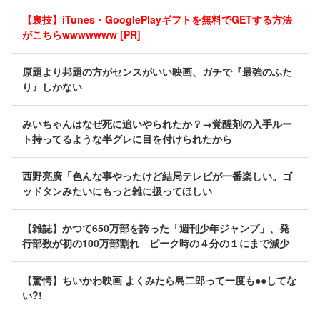
【裏技】iTunes・GooglePlayギフトを無料でGETする方法
がこちらwwwwwww [PR]
原題より邦題の方がセンスがいい映画、ガチで『最強のふた
り』しかない
みいちゃんはなぜ死に追いやられたか？→覚醒剤の入手ルー
ト持ってるような半グレに目を付けられたから
西野亮廣「色んな事やったけど結局テレビが一番楽しい。ゴ
ッドタンみたいにもっと雑に扱ってほしい
【雑誌】かつて650万部を誇った「週刊少年ジャンプ」、発
行部数が初の100万部割れ ピーク時の４分の１にまで減少
【驚愕】ちいかわ映画 よくみたら島二郎って一度も●●してな
い?!