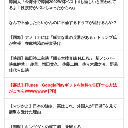
韓国人「今海外で韓国2002W杯ベスト4も怪しいと言われて
るよ！性接待がバレちゃったからね」
なんで不倫したらいかんのに不倫するドラマが流行るんや？
【国際】アメリカには「膨大な量の兵器がある」トランプ氏
が主張 在庫枯渇の報道受け
【映画】織田裕二主演『踊る大捜査線 N.E.W.』 新メンバー
映像解禁！ 趣里、増田貴久、佐藤二朗、佐々木蔵之介、野呂
佳代ら出演
【裏技】iTunes・GooglePlayギフトを無料でGETする方法
がこちらwwwwwww [PR]
【マジかよ】日本の強さ、実はこれ。外国人が“日常”を見て
衝撃を受けた理由
【朗報】キングダムの河了貂、覚醒する