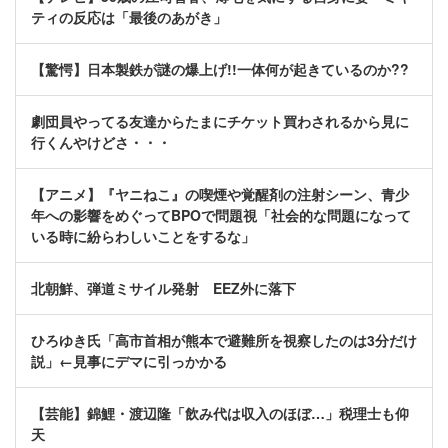
ティの反応は「最後のあがき」
【驚愕】日本製鉄が謎の爆上げ!!一体何が起きているのか??
劇団員やってる友達からたまにチケット買わされるから見に
行くんやけどさ・・・
【アニメ】『ヤニねこ』の喫煙や覚醒剤の注射シーン、青少
年への影響をめぐってBPOで問題視「社会的な問題になって
いる時に紛らわしいことをするな」
北朝鮮、弾道ミサイル発射 EEZ外に落下
ひろゆき氏「高市首相が熊本で避難所を視察したのは3分だけ
説」←見事にデマに引っかかる
【芸能】錦鯉・渡辺隆「飲み代は収入のほぼ…」税理士も仰
天