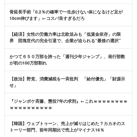
骨延長手術「0.2％の確率で一生歩けない体になるけど足が
10cm伸びます」←コスパ良すぎるだろ
【経済】女性の労働力率は北欧並みも「低賃金依存」の限
界 団塊世代の完全引退で、企業が迫られる“最後の選択”
かつて６５０万部を誇った「週刊少年ジャンプ」、発行部数
が初の100万部割れ
【政治】野党、消費減税を一斉批判 「給付優先」「財源示
せ」
『ジャンポケ斉藤、懲役7年の求刑』←これｗｗｗｗｗｗｗｗ
ｗｗｗｗｗｗｗｗｗｗ
【韓国】ウェブトゥーン、売上が減りはじめた？カカオのス
トーリー部門、前年同期比で売上がマイナス16％