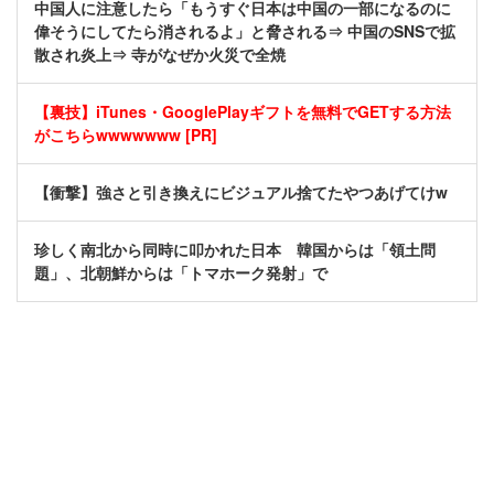
中国人に注意したら「もうすぐ日本は中国の一部になるのに
偉そうにしてたら消されるよ」と脅される⇒ 中国のSNSで拡
散され炎上⇒ 寺がなぜか火災で全焼
【裏技】iTunes・GooglePlayギフトを無料でGETする方法
がこちらwwwwwww [PR]
【衝撃】強さと引き換えにビジュアル捨てたやつあげてけw
珍しく南北から同時に叩かれた日本 韓国からは「領土問
題」、北朝鮮からは「トマホーク発射」で