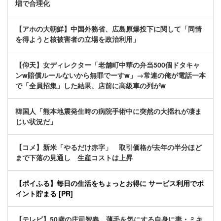
増で合理化
【アホの大朝鮮】中国外務省、広島原爆投下に関して「同情
を得ようと核被害者の立場を政治利用」
【仰天】女ディレクター「老舗町中華の弁当500個ドタキャ
ンw賠償ルールないから無罪でーすw」→常連の俺が電話一本
で「全員招集」した結果、店前に高級車の列がw
韓国人「熊本地震発生時の病院手術中に突然の大揺れが凄ま
じい状況だ」
【コメ】新米「やるだけ赤字」 取引価格が去年の半分ほど
まで下落の見通し 生産コストは上昇
【ポイふる】毎日の生活をちょっとお得に サービス利用でポ
イント貯まる [PR]
【テレビ】50歳の庄司智春、薄毛を気にする自身に妻・ミキ