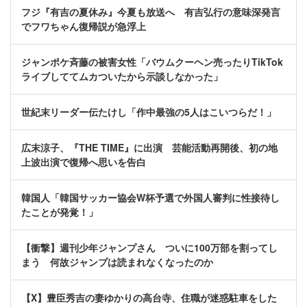
フジ『有吉の夏休み』今夏も放送へ 有吉弘行の意味深発言
でフワちゃん復帰説が急浮上
ジャンポケ斉藤の被害女性「バウムクーヘン売ったりTikTok
ライブしててムカついたから示談しなかった」
世紀末リーダー伝たけし「作中最強の5人はこいつらだ！」
広末涼子、『THE TIME』に出演 芸能活動再開後、初の地
上波出演で復帰へ思いを告白
韓国人「韓国サッカー協会W杯予選で外国人審判に性接待し
たことが発覚！」
【衝撃】週刊少年ジャンプさん ついに100万部を割ってし
まう 何故ジャンプは読まれなくなったのか
【X】豊臣秀吉の妻ゆかりの高台寺、住職が迷惑駐車をした