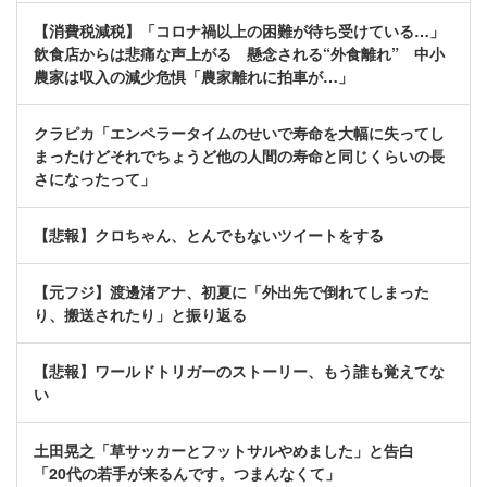
【消費税減税】「コロナ禍以上の困難が待ち受けている…」
飲食店からは悲痛な声上がる 懸念される“外食離れ” 中小
農家は収入の減少危惧「農家離れに拍車が…」
クラピカ「エンペラータイムのせいで寿命を大幅に失ってし
まったけどそれでちょうど他の人間の寿命と同じくらいの長
さになったって」
【悲報】クロちゃん、とんでもないツイートをする
【元フジ】渡邊渚アナ、初夏に「外出先で倒れてしまった
り、搬送されたり」と振り返る
【悲報】ワールドトリガーのストーリー、もう誰も覚えてな
い
土田晃之「草サッカーとフットサルやめました」と告白
「20代の若手が来るんです。つまんなくて」