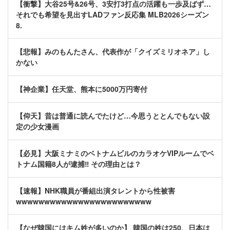
【衝撃】大谷25号&26号、3安打3打点の活躍も一歩及ばず…
それでも希望を見出すLADファン反応集 MLB2026シーズン
8.
【悲報】みのもんたさん、代表作が「クイズミリオネア」し
かない
【神企業】任天堂、熊本に5000万円寄付
【仰天】昔は普通に読んでたけど…今思うととんでもない設
定の少女漫画
【必見】大阪ミナミのベトナムビルのカラオケVIPルームでベ
トナム国籍8人が逮捕‼ その理由とは？
【速報】NHK職員が番組出演タレントから性被害
wwwwwwwwwwwwwwwwwwwwwwww
【なぜ韓国にはキム姓が多いのか】 韓国の姓は250、日本は