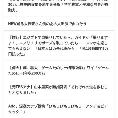
30万…歴史的背景を米学者分析「学問尊重と平和な歴史が原
動力」
NEW踊る大捜査さん例のあの人出演で面白そう
【旅行】エジプトで自撮りしていたら、ガイドが「撮ります
よ！」→ノリノリでポーズを取っていたら……スマホを返し
てもらえない 「日本人はカモ代表かも」「私は6時間で3万
円払った」
【仰天】藤井聡太「ゲームたのしー(年収2億)」ワイ「ゲーム
たのしー(年収200万)」
【元TBSアナ】山本里菜が離婚発表「それぞれの道を歩むこ
ととなりました」
Ado、深夜のナゾ投稿「びちょびちょびちょ アンチョビア
タック！」