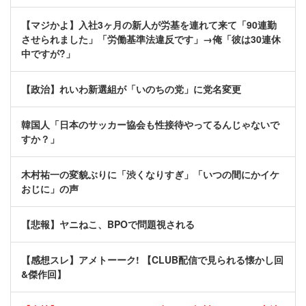
【マジかよ】入社3ヶ月の新人が労基を連れて来て「90連勤
させられました」「労働基準法違反です」→俺「彼は30連休
中ですが?」
【政治】れいわ新選組が「いのちの党」に党名変更
韓国人「日本のサッカー協会も性接待やってるんじゃないで
すか？」
木村祐一の変貌ぶりに「渋くなりすぎ」「いつの間にかイケ
おじに」の声
【悲報】ヤニねこ、BPOで問題視される
【感想スレ】アメトーーク! 【CLUB配信で見られる懐かし回
&傑作回】