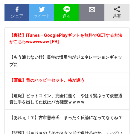
シェア
ツイート
共有
送る
【裏技】iTunes・GooglePlayギフトを無料でGETする方法
がこちらwwwwwww [PR]
【もう通じない❗❓】長年の慣用句がジェネレーションギャッ
プに
【画像】昔のハッピーセット、格が違う
【速報】ビットコイン、完全に逝く やはり賢ぶって仮想通
貨に手を出してた奴はバカ確定ｗｗｗｗ
【あれぇ！？】古市憲寿氏 まったく反論になってなくね？
【悲報】ジョジョの「そのスタンドで負けるのか…」ってい