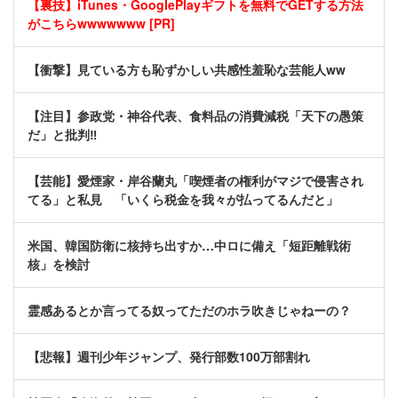
【裏技】iTunes・GooglePlayギフトを無料でGETする方法
がこちらwwwwwww [PR]
【衝撃】見ている方も恥ずかしい共感性羞恥な芸能人ww
【注目】参政党・神谷代表、食料品の消費減税「天下の愚策
だ」と批判‼
【芸能】愛煙家・岸谷蘭丸「喫煙者の権利がマジで侵害され
てる」と私見 「いくら税金を我々が払ってるんだと」
米国、韓国防衛に核持ち出すか…中ロに備え「短距離戦術
核」を検討
霊感あるとか言ってる奴ってただのホラ吹きじゃねーの？
【悲報】週刊少年ジャンプ、発行部数100万部割れ