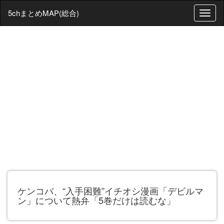
5chまとめMAP(総合)
T
o
g
g
l
e
n
a
v
i
g
a
t
i
o
n
ケンコバ、“入手困難”イチオシ漫画「デビルマ
ン」について熱弁「5巻だけは読むな」