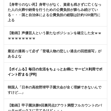
【身寄りのない死】身寄りがなく、資産も残さずに亡くなっ
た人の火葬や納骨を行うための公費負担が膨らみ続けてい
る・・・国と自治体による公費負担の総額は計約120億円に
上る
【動画】声優芸人という新たなポジションを確立した女ｗｗ
ｗｗｗｗｗｗｗｗ
最近の漫画って必ず「登場人物の悲しい過去の回想描写」が
あるよな
【ポイふる】毎日の生活をちょっとお得に サービス利用でポ
イント貯まる [PR]
韓国人「日本の高校野球甲子園大会が全く理解できないんで
すけど…」
【動画】甲子園決勝9回裏同点2アウト満塁フルカウントのバ
ッターボックスに立てるけど・・・