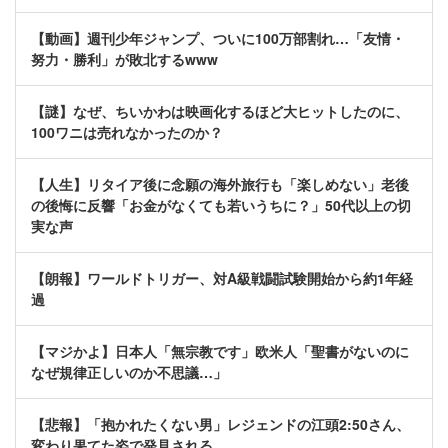
【動画】週刊少年ジャンプ、ついに100万部割れ…「友情・
努力・勝利」が敗北するwww
【謎】なぜ、ちいかわは映画化するほど大ヒットしたのに、
100ワニは売れなかったのか？
【人生】リタイア後に念願の海外旅行も「楽しめない」老後
の後悔に反響「お金がなくても若いうちに？」50代以上の切
実な声
【朗報】ワールドトリガー、対A級戦闘試験開始から約1年経
過
【マジかよ】日本人「無宗教です」欧米人「聖書がないのに
なぜ規律正しいのか不思議…」
【悲報】「抱かれたくない男」レジェンドの江頭2:50さん、
変わり果てた姿で発見される