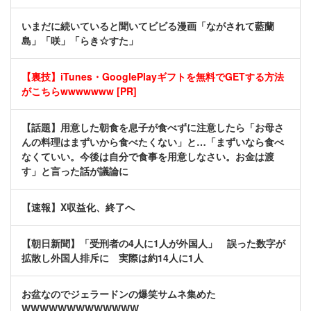
いまだに続いていると聞いてビビる漫画「ながされて藍蘭
島」「咲」「らき☆すた」
【裏技】iTunes・GooglePlayギフトを無料でGETする方法
がこちらwwwwwww [PR]
【話題】用意した朝食を息子が食べずに注意したら「お母さ
んの料理はまずいから食べたくない」と…「まずいなら食べ
なくていい。今後は自分で食事を用意しなさい。お金は渡
す」と言った話が議論に
【速報】X収益化、終了へ
【朝日新聞】「受刑者の4人に1人が外国人」 誤った数字が
拡散し外国人排斥に 実際は約14人に1人
お盆なのでジェラードンの爆笑サムネ集めた
WWWWWWWWWWWWW