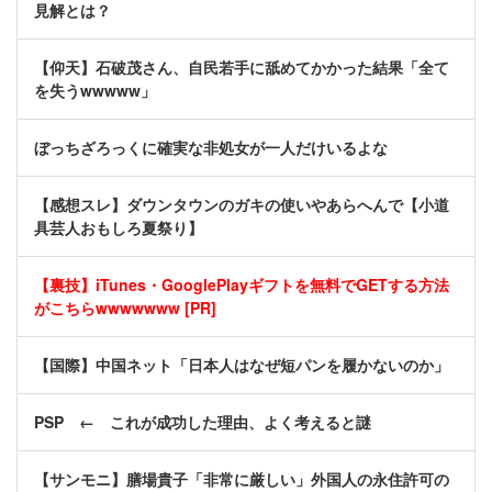
見解とは？
【仰天】石破茂さん、自民若手に舐めてかかった結果「全て
を失うwwwww」
ぼっちざろっくに確実な非処女が一人だけいるよな
【感想スレ】ダウンタウンのガキの使いやあらへんで【小道
具芸人おもしろ夏祭り】
【裏技】iTunes・GooglePlayギフトを無料でGETする方法
がこちらwwwwwww [PR]
【国際】中国ネット「日本人はなぜ短パンを履かないのか」
PSP ← これが成功した理由、よく考えると謎
【サンモニ】膳場貴子「非常に厳しい」外国人の永住許可の