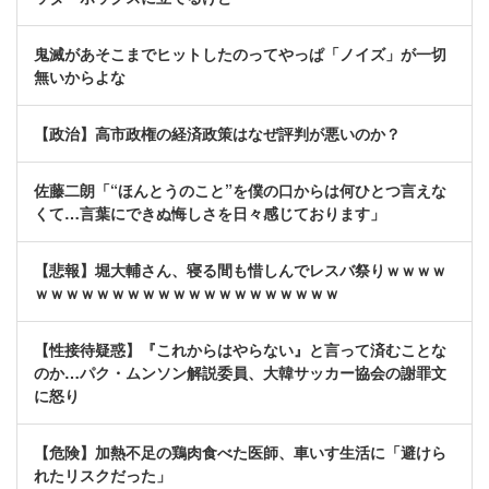
鬼滅があそこまでヒットしたのってやっぱ「ノイズ」が一切
無いからよな
【政治】高市政権の経済政策はなぜ評判が悪いのか？
佐藤二朗「“ほんとうのこと”を僕の口からは何ひとつ言えな
くて…言葉にできぬ悔しさを日々感じております」
【悲報】堀大輔さん、寝る間も惜しんでレスバ祭りｗｗｗｗ
ｗｗｗｗｗｗｗｗｗｗｗｗｗｗｗｗｗｗｗｗ
【性接待疑惑】『これからはやらない』と言って済むことな
のか…パク・ムンソン解説委員、大韓サッカー協会の謝罪文
に怒り
【危険】加熱不足の鶏肉食べた医師、車いす生活に「避けら
れたリスクだった」