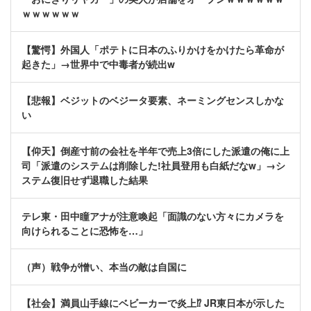
ｗｗｗｗｗｗ
【驚愕】外国人「ポテトに日本のふりかけをかけたら革命が
起きた」→世界中で中毒者が続出w
【悲報】ベジットのベジータ要素、ネーミングセンスしかな
い
【仰天】倒産寸前の会社を半年で売上3倍にした派遣の俺に上
司「派遣のシステムは削除した!社員登用も白紙だなw」→シ
ステム復旧せず退職した結果
テレ東・田中瞳アナが注意喚起「面識のない方々にカメラを
向けられることに恐怖を…」
（声）戦争が憎い、本当の敵は自国に
【社会】満員山手線にベビーカーで炎上⁉ JR東日本が示した