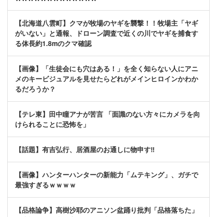
【北海道八雲町】クマが牧場のヤギを襲撃！！牧場主「ヤギ
がいない」と通報、ドローン調査で近くの川でヤギを捕食す
る体長約1.8mのクマ確認
【画像】「生徒会にも穴はある！」を全く知らない人にアニ
メのキービジュアルを見せたらどれがメインヒロインかわか
るだろうか？
【テレ東】田中瞳アナが苦言 「面識のない方々にカメラを向
けられることに恐怖を」
【話題】有吉弘行、居酒屋のお通しに物申す‼
【画像】ハンターハンターの新能力「ムテキング」、ガチで
最強すぎるｗｗｗｗ
【品格論争】高樹沙耶のアニソン盆踊り批判「品格落ちた」