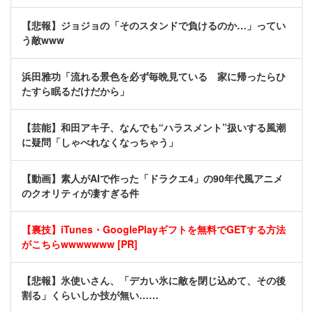
【悲報】ジョジョの「そのスタンドで負けるのか…」ってい
う敵www
浜田雅功「流れる景色を必ず毎晩見ている 家に帰ったらひ
たすら眠るだけだから」
【芸能】和田アキ子、なんでも“ハラスメント”扱いする風潮
に疑問「しゃべれなくなっちゃう」
【動画】素人がAIで作った「ドラクエ4」の90年代風アニメ
のクオリティが凄すぎる件
【裏技】iTunes・GooglePlayギフトを無料でGETする方法
がこちらwwwwwww [PR]
【悲報】氷使いさん、「デカい氷に敵を閉じ込めて、その後
割る」くらいしか技が無い……