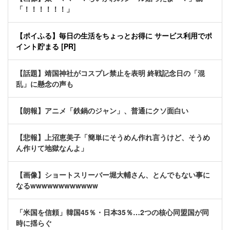
「！！！！！！」
【ポイふる】毎日の生活をちょっとお得に サービス利用でポ
イント貯まる [PR]
【話題】靖国神社がコスプレ禁止を表明 終戦記念日の「混
乱」に懸念の声も
【朗報】アニメ「鉄鍋のジャン」、普通にクソ面白い
【悲報】上沼恵美子「簡単にそうめん作れ言うけど、そうめ
ん作りて地獄なんよ」
【画像】ショートスリーバー堀大輔さん、とんでもない事に
なるwwwwwwwwwwww
「米国を信頼」韓国45％・日本35％…2つの核心同盟国が同
時に揺らぐ