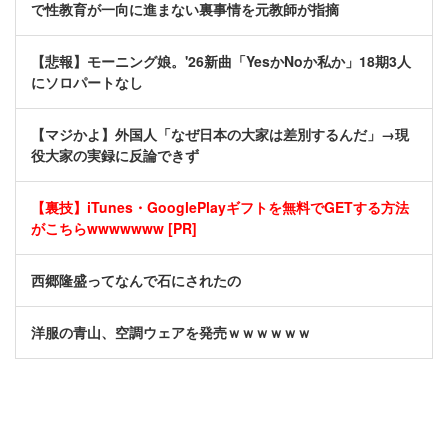
で性教育が一向に進まない裏事情を元教師が指摘
【悲報】モーニング娘。'26新曲「YesかNoか私か」18期3人
にソロパートなし
【マジかよ】外国人「なぜ日本の大家は差別するんだ」→現
役大家の実録に反論できず
【裏技】iTunes・GooglePlayギフトを無料でGETする方法
がこちらwwwwwww [PR]
西郷隆盛ってなんで石にされたの
洋服の青山、空調ウェアを発売ｗｗｗｗｗｗ