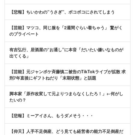
【悲報】ちいかわの”うさぎ”、ボコボコにされてしまう
【芸能】マツコ、同じ服を「2週間ぐらい着ちゃう」 驚がく
のプライベート
有吉弘行、居酒屋の“お通し”に本音「だいたい嫌いなものが
出てくる」
【芸能】元ジャンポケ斉藤慎二被告のTikTokライブが拡散 求
刑7年直後にギフトねだり「末期状態」と話題
脚本家「原作改変して元よりつまらなくしたろ！」←何がし
たいの？
【悲報】ミーアイさん、もうダメそう・・・
【仰天】人手不足倒産、どう見ても経営者の能力不足倒産だ