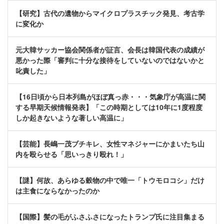
【研究】古代の遺物からマイクロプラスチック発見、考古学
に変化か
元大韓サッカー協会関係者が証言、会長は韓国代表の成績が
悪かった際「審判に十分な接待をしていないのではないかと
叱責した」
【16日頃から日本列島がほぼ真っ赤・・・気象庁が高温に関
する早期天候情報発表】「この時期としては10年に1度程度
しか起きないような著しい高温に」
【芸能】長嶋一茂ブチキレ、女性マネジャーにかまいたち山
内を殴らせる「思いっきり殴れ！」
【謎】何故、あらゆる穀物の中で唯一「トウモロコシ」だけ
は主食にならなかったのか
【国際】髪の毛がふさふさになったトランプ氏に注目集まる