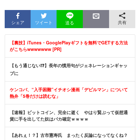
シェア
ツイート
共有
送る
【裏技】iTunes・GooglePlayギフトを無料でGETする方法
がこちらwwwwwww [PR]
【もう通じない❗❓】長年の慣用句がジェネレーションギャッ
プに
ケンコバ、“入手困難”イチオシ漫画「デビルマン」について
熱弁「5巻だけは読むな」
【速報】ビットコイン、完全に逝く やはり賢ぶって仮想通
貨に手を出してた奴はバカ確定ｗｗｗｗ
【あれぇ！？】古市憲寿氏 まったく反論になってなくね？