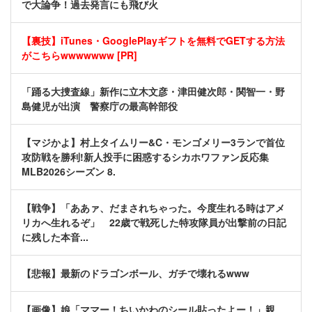
で大論争！過去発言にも飛び火
【裏技】iTunes・GooglePlayギフトを無料でGETする方法
がこちらwwwwwww [PR]
「踊る大捜査線」新作に立木文彦・津田健次郎・関智一・野
島健児が出演 警察庁の最高幹部役
【マジかよ】村上タイムリー&C・モンゴメリー3ランで首位
攻防戦を勝利!新人投手に困惑するシカホワファン反応集
MLB2026シーズン 8.
【戦争】「ああァ、だまされちゃった。今度生れる時はアメ
リカへ生れるぞ」 22歳で戦死した特攻隊員が出撃前の日記
に残した本音...
【悲報】最新のドラゴンボール、ガチで壊れるwww
【画像】娘「ママー！ちいかわのシール貼ったよー！」親