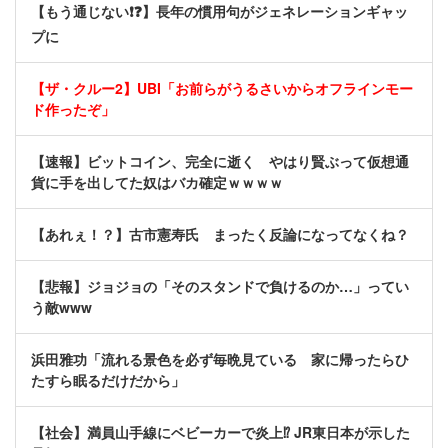
【もう通じない❗❓】長年の慣用句がジェネレーションギャッ
プに
【ザ・クルー2】UBI「お前らがうるさいからオフラインモー
ド作ったぞ」
【速報】ビットコイン、完全に逝く やはり賢ぶって仮想通
貨に手を出してた奴はバカ確定ｗｗｗｗ
【あれぇ！？】古市憲寿氏 まったく反論になってなくね？
【悲報】ジョジョの「そのスタンドで負けるのか…」ってい
う敵www
浜田雅功「流れる景色を必ず毎晩見ている 家に帰ったらひ
たすら眠るだけだから」
【社会】満員山手線にベビーカーで炎上⁉ JR東日本が示した