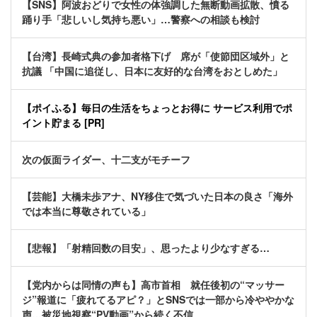
【SNS】阿波おどりで女性の体強調した無断動画拡散、憤る
踊り手「悲しいし気持ち悪い」…警察への相談も検討
【台湾】長崎式典の参加者格下げ 席が「使節団区域外」と
抗議 「中国に追従し、日本に友好的な台湾をおとしめた」
【ポイふる】毎日の生活をちょっとお得に サービス利用でポ
イント貯まる [PR]
次の仮面ライダー、十二支がモチーフ
【芸能】大橋未歩アナ、NY移住で気づいた日本の良さ「海外
では本当に尊敬されている」
【悲報】「射精回数の目安」、思ったより少なすぎる…
【党内からは同情の声も】高市首相 就任後初の“マッサー
ジ”報道に「疲れてるアピ？」とSNSでは一部から冷ややかな
声…被災地視察“PV動画”から続く不信