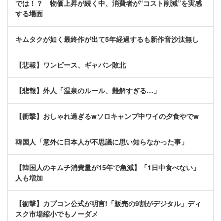
では！？ 物価上昇が続く中、消費者が“コスト削減”を実感
する場面
キムタクが如く最終作が出て5年経過するも新作音沙汰無し
【悲報】ワンピース、ギャバン敗北
【悲報】外人「温泉のルール、難解すぎる…」
【衝撃】おしゃれ過ぎるwソロキャンプ中ワイの夕食やでw
韓国人「意外に日本人が不思議に思い知らなかった事」
【韓国人のキムチ消費量が15年で急減】「1日中食べない」
人も増加
【衝撃】カプコン公式が明言!「販売の9割がデジタル」ディ
スク市場縮小でもノーダメ