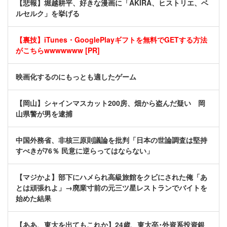
【悲報】堀越耕平、好きな漫画に「AKIRA、ヒストリエ、ベ
ルセルク」を挙げる
【裏技】iTunes・GooglePlayギフトを無料でGETする方法
がこちらwwwwwww [PR]
映画化するのにもっとも適したゲーム
【岡山】シャインマスカット200房、畑から盗んだ疑い 岡
山県警が男を逮捕
中国外務省、非核三原則議論を批判「日本の世論調査は堅持
すべきが76％ 民意に逆らってはならない」
【マジかよ】部下にハメられ高級旅館をクビにされた俺「あ
とは頑張れよ」→廃業寸前の元三ツ星レストランでバイトを
始めた結果
【ああ、東大を出てもこれか】24歳、東大卒･外資系投資銀