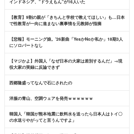
インドネシア、”ドラえもん”が16人いた
【教育】9割の親が「きちんと学校で教えてほしい」も…日本
で性教育が一向に進まない裏事情を元教師が指摘
【悲報】モーニング娘。'26新曲「YesかNoか私か」18期3人
にソロパートなし
【マジかよ】外国人「なぜ日本の大家は差別するんだ」→現
役大家の実録に反論できず
西郷隆盛ってなんで石にされたの
洋服の青山、空調ウェアを発売ｗｗｗｗｗｗ
韓国人「韓国が熊本地震に飲料水を送ったら日本人はトイ〇
の水送りやがってと言うんですよ」