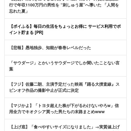
行で年収1100万円の男性を “刺しゅう屋”へ導いた 「人間を
忘れた夏」
【ポイふる】毎日の生活をちょっとお得に サービス利用でポ
イント貯まる [PR]
【悲報】愚地独歩、知能が春巻レベルだった
「サウダージ」とかいうサウダージでしか聞いたことない言
葉
【フジ】佐藤二朗、主演予定だった映画『踊る大捜査線』ス
ピンオフ作品の撮影中止が正式に決定
【マジかよ】「トヨタ超えた株が下がるわけないやろw」信
用全力でキオクシア買った男たちの末路まとめwww
【上げ底】「食べやすいサイズになりました」→実質値上げ