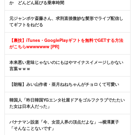
か どんどん延びる乗車時間
元ジャンポケ斎藤さん、求刑直後微妙な髪形でライブ配信し
てギフトをねだる
【裏技】iTunes・GooglePlayギフトを無料でGETする方法
がこちらwwwwwww [PR]
本来悪い意味じゃないのにもはやマイナスイメージしかない
言葉ｗｗｗ
【朗報】みい山作者・亜月ねねちゃんがチョロくて可愛い
韓国人「昨日韓国YGエンタ社屋ドアをゴルフクラブでたたい
た女は日本人だった」
バナナマン設楽「今、女芸人界の頂点だよな」→横澤夏子
「そんなことないです」