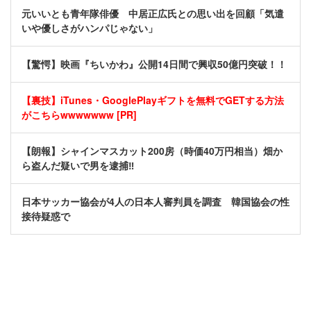
元いいとも青年隊俳優 中居正広氏との思い出を回顧「気遣
いや優しさがハンパじゃない」
【驚愕】映画『ちいかわ』公開14日間で興収50億円突破！！
【裏技】iTunes・GooglePlayギフトを無料でGETする方法
がこちらwwwwwww [PR]
【朗報】シャインマスカット200房（時価40万円相当）畑か
ら盗んだ疑いで男を逮捕‼
日本サッカー協会が4人の日本人審判員を調査 韓国協会の性
接待疑惑で