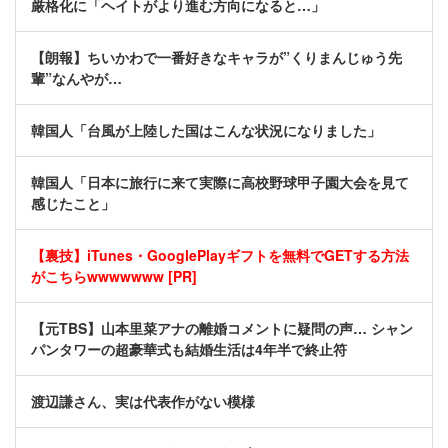
厳格化に「ヘイトがより進む方向になると…」
【朗報】ちいかわで一番好きなキャラが”くりまんじゅう先
輩”なんやが…
韓国人「台風が上陸した国はこんな状況になりました」
韓国人「日本に旅行に来て実際に高校野球甲子園大会を見て
感じたこと」
【裏技】iTunes・GooglePlayギフトを無料でGETする方法
がこちらwwwwwww [PR]
【元TBS】山本里菜アナの離婚コメントに疑問の声… シャン
パンタワーの超豪華式も結婚生活は4年半で終止符
渡辺謙さん、実は代表作がない模様