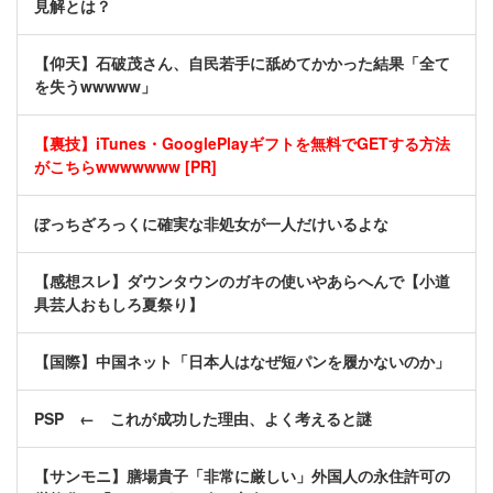
見解とは？
【仰天】石破茂さん、自民若手に舐めてかかった結果「全て
を失うwwwww」
【裏技】iTunes・GooglePlayギフトを無料でGETする方法
がこちらwwwwwww [PR]
ぼっちざろっくに確実な非処女が一人だけいるよな
【感想スレ】ダウンタウンのガキの使いやあらへんで【小道
具芸人おもしろ夏祭り】
【国際】中国ネット「日本人はなぜ短パンを履かないのか」
PSP ← これが成功した理由、よく考えると謎
【サンモニ】膳場貴子「非常に厳しい」外国人の永住許可の