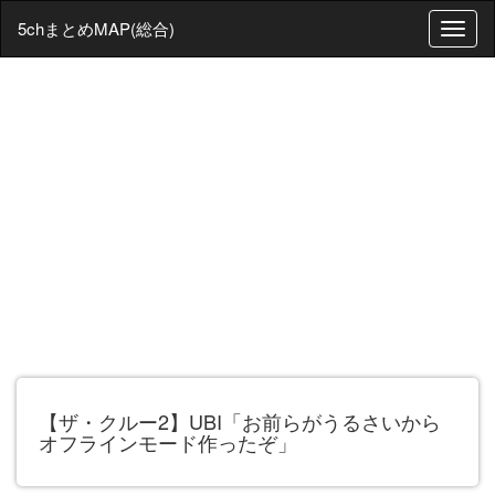
5chまとめMAP(総合)
T
o
g
g
l
e
n
a
v
i
g
a
t
i
o
n
【ザ・クルー2】UBI「お前らがうるさいから
オフラインモード作ったぞ」