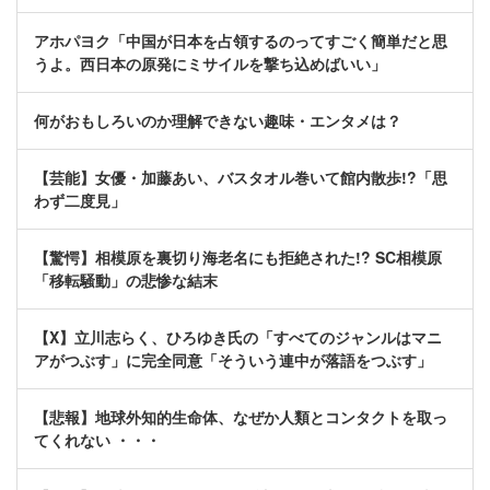
アホパヨク「中国が日本を占領するのってすごく簡単だと思
うよ。西日本の原発にミサイルを撃ち込めばいい」
何がおもしろいのか理解できない趣味・エンタメは？
【芸能】女優・加藤あい、バスタオル巻いて館内散歩!?「思
わず二度見」
【驚愕】相模原を裏切り海老名にも拒絶された!? SC相模原
「移転騒動」の悲惨な結末
【X】立川志らく、ひろゆき氏の「すべてのジャンルはマニ
アがつぶす」に完全同意「そういう連中が落語をつぶす」
【悲報】地球外知的生命体、なぜか人類とコンタクトを取っ
てくれない ・・・