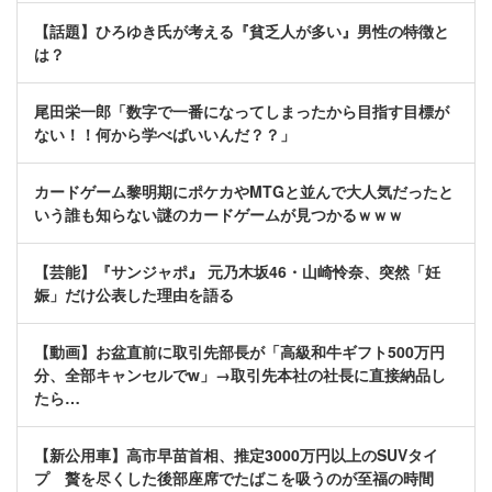
【話題】ひろゆき氏が考える『貧乏人が多い』男性の特徴と
は？
尾田栄一郎「数字で一番になってしまったから目指す目標が
ない！！何から学べばいいんだ？？」
カードゲーム黎明期にポケカやMTGと並んで大人気だったと
いう誰も知らない謎のカードゲームが見つかるｗｗｗ
【芸能】『サンジャポ』 元乃木坂46・山崎怜奈、突然「妊
娠」だけ公表した理由を語る
【動画】お盆直前に取引先部長が「高級和牛ギフト500万円
分、全部キャンセルでw」→取引先本社の社長に直接納品し
たら…
【新公用車】高市早苗首相、推定3000万円以上のSUVタイ
プ 贅を尽くした後部座席でたばこを吸うのが至福の時間