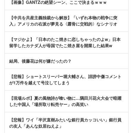
【画像】GANTZの絶望シーン、ここで決まるｗｗｗ
【中共を共産主義独裁から解放】「いずれ本物の戦争に突
入」アメリカの右派が夢見る〈露骨に交戦的〉なシナリオ
【マジかよ】「日本のたこ焼きに恋しちゃったのよw」日本
留学したカナダ人が母国でたこ焼き屋を開業した結果w
結局、後藤花は何が嫌だったの？
【悲報】ショートスリーパー堀大輔さん、誹謗中傷コメント
が1万件を越えて号泣してしまう
【現場ルポ】夏の風物詩が喰い物に…隅田川花火大会で暗躍
した中国人「場所取り転売ヤー」の高笑い
【悲報】ワイ「半沢直樹みたいな銀行員カッコいい」銀行員
の友人「あんな奴居ねえよ」