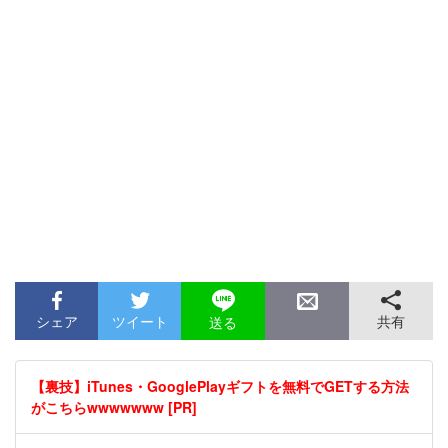
シェア
ツイート
共有
送る
【裏技】iTunes・GooglePlayギフトを無料でGETする方法
がこちらwwwwwww [PR]