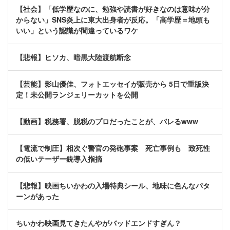
【社会】「低学歴なのに、勉強や読書が好きなのは意味が分
からない」SNS炎上に東大出身者が反応。「高学歴＝地頭も
いい」という認識が間違っているワケ
【悲報】ヒソカ、暗黒大陸渡航断念
【芸能】影山優佳、フォトエッセイが販売から 5日で重版決
定！未公開ランジェリーカットを公開
【動画】税務署、脱税のプロだったことが、バレるwww
【電流で制圧】相次ぐ警官の発砲事案 死亡事例も 致死性
の低いテーザー銃導入指摘
【悲報】映画ちいかわの入場特典シール、地味に色んなパタ
ーンがあった
ちいかわ映画見てきたんやがバッドエンドすぎん？