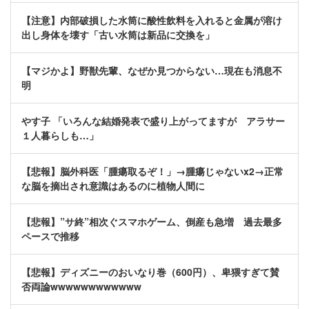
【注意】内部破損した水筒に酸性飲料を入れると金属が溶け
出し身体を壊す「古い水筒は新品に交換を」
【マジかよ】野獣先輩、なぜか見つからない…現在も消息不
明
やす子 「いろんな結婚発表で盛り上がってますが アラサー
１人暮らしも…」
【悲報】脳外科医「腫瘍取るぞ！」→腫瘍じゃないx2→正常
な脳を摘出され意識はあるのに植物人間に
【悲報】”サ終”相次ぐスマホゲーム、倒産も急増 過去最多
ペースで推移
【悲報】ディズニーのおいなり巻（600円）、卑猥すぎて賛
否両論wwwwwwwwwwww