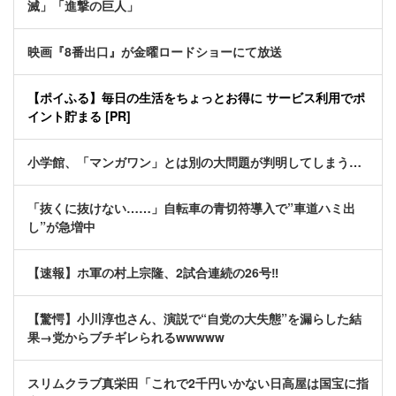
滅」「進撃の巨人」
映画『8番出口』が金曜ロードショーにて放送
【ポイふる】毎日の生活をちょっとお得に サービス利用でポ
イント貯まる [PR]
小学館、「マンガワン」とは別の大問題が判明してしまう…
「抜くに抜けない……」自転車の青切符導入で”車道ハミ出
し”が急増中
【速報】ホ軍の村上宗隆、2試合連続の26号‼
【驚愕】小川淳也さん、演説で“自党の大失態”を漏らした結
果→党からブチギレられるwwwww
スリムクラブ真栄田「これで2千円いかない日高屋は国宝に指