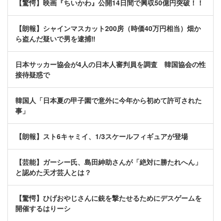
【驚愕】映画『ちいかわ』公開14日間で興収50億円突破！！
【朗報】シャインマスカット200房（時価40万円相当）畑か
ら盗んだ疑いで男を逮捕‼
日本サッカー協会が4人の日本人審判員を調査 韓国協会の性
接待疑惑で
韓国人「日本夏の甲子園で意外に今年から初めて許可された
事」
【朗報】スト6キャミイ、1/3スケールフィギュアが登場
【芸能】ガーシー氏、島田紳助さんが「絶対に勝たれへん」
と認めた天才芸人とは？
【驚愕】ひげおやじさんに銃を撃たせるためにデスゲームを
開催するはりーシ