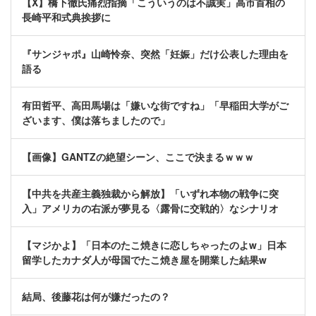
【X】橋下徹氏痛烈指摘「こういうのは不誠実」高市首相の
長崎平和式典挨拶に
『サンジャポ』山崎怜奈、突然「妊娠」だけ公表した理由を
語る
有田哲平、高田馬場は「嫌いな街ですね」「早稲田大学がご
ざいます、僕は落ちましたので」
【画像】GANTZの絶望シーン、ここで決まるｗｗｗ
【中共を共産主義独裁から解放】「いずれ本物の戦争に突
入」アメリカの右派が夢見る〈露骨に交戦的〉なシナリオ
【マジかよ】「日本のたこ焼きに恋しちゃったのよw」日本
留学したカナダ人が母国でたこ焼き屋を開業した結果w
結局、後藤花は何が嫌だったの？