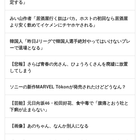
定する」
みい山作者「居酒屋行く奴はバカ。ホストの初回なら居酒屋
より安く飲めてイケメンにチヤホヤされる」
韓国人「昨日Jリーグで韓国人選手絶対やってはいけないプレ
ーで退場となる」
【悲報】さらば青春の光さん、ひょうろくさんを廃墟に放置
してしまう
ソニーの新作MARVEL Tōkonが発売されたけどどうなん？
【芸能】元日向坂46・松田好花、食中毒で「腹痛とおう吐と
下痢が止まらない」
【画像】あのちゃん、なんか別人になる