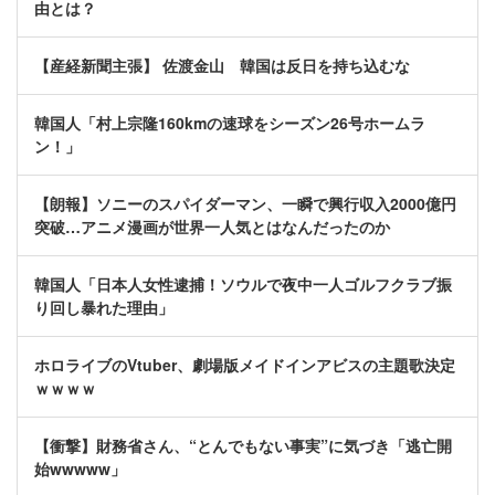
由とは？
【産経新聞主張】 佐渡金山 韓国は反日を持ち込むな
韓国人「村上宗隆160kmの速球をシーズン26号ホームラ
ン！」
【朗報】ソニーのスパイダーマン、一瞬で興行収入2000億円
突破…アニメ漫画が世界一人気とはなんだったのか
韓国人「日本人女性逮捕！ソウルで夜中一人ゴルフクラブ振
り回し暴れた理由」
ホロライブのVtuber、劇場版メイドインアビスの主題歌決定
ｗｗｗｗ
【衝撃】財務省さん、“とんでもない事実”に気づき「逃亡開
始wwwww」