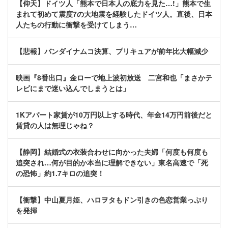
【仰天】ドイツ人「熊本で日本人の底力を見た…!」熊本で生
まれて初めて震度7の大地震を経験したドイツ人。直後、日本
人たちの行動に衝撃を受けてしまう…
【悲報】バンダイナムコ決算、プリキュアが前年比大幅減少
映画『8番出口』金ローで地上波初放送 二宮和也「まさかテ
レビにまで迷い込んでしまうとは」
1Kアパート家賃が10万円以上する時代、年金14万円前後だと
賃貸の人は無理じゃね？
【静岡】結婚式の衣装合わせに向かった夫婦「何度も何度も
追突され…何が目的か本当に理解できない」東名高速で「死
の恐怖」約1.7キロの追突！
【衝撃】中山夏月姫、ハロヲタもドン引きの色恋営業っぷり
を発揮