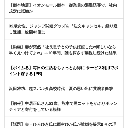
【熊本地震】イオンモール熊本 従業員の避難誘導で、社内
規定に抵触か
32歳女性、ジャンプ関連グッズを『注文キャンセル』繰り返
し逮捕…総額43億に
【動画】妻が突然「社長息子との子供妊娠したw悔しいなら
早く見つけてよw」→10年間、誰も探さず無視し続けた結果
【ポイふる】毎日の生活をちょっとお得に サービス利用でポ
イント貯まる [PR]
浜田雅功、超スパルタ高校時代 夏の思い出に共演者衝撃
【朗報】中居正広さん53歳、熊本で黒ニットをかぶりボラン
ティアと寄付をしている模様
【話題】夫・ひろゆき氏に西村ゆか氏が離婚を提示‼ その理