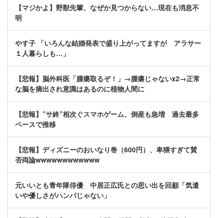
【マジかよ】野獣先輩、なぜか見つからない…現在も消息不
明
やす子 「いろんな結婚発表で盛り上がってますが アラサー
１人暮らしも…」
【悲報】脳外科医「腫瘍取るぞ！」→腫瘍じゃないx2→正常
な脳を摘出され意識はあるのに植物人間に
【悲報】”サ終”相次ぐスマホゲーム、倒産も急増 過去最多
ペースで推移
【悲報】ディズニーのおいなり巻（600円）、卑猥すぎて賛
否両論wwwwwwwwwwww
元いいとも青年隊俳優 中居正広氏との思い出を回顧「気遣
いや優しさがハンパじゃない」