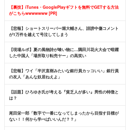
【裏技】iTunes・GooglePlayギフトを無料でGETする方法
がこちらwwwwwww [PR]
【悲報】ショートスリーパー堀大輔さん、誹謗中傷コメント
が1万件を越えて号泣してしまう
【現場ルポ】夏の風物詩が喰い物に…隅田川花火大会で暗躍
した中国人「場所取り転売ヤー」の高笑い
【悲報】ワイ「半沢直樹みたいな銀行員カッコいい」銀行員
の友人「あんな奴居ねえよ」
【話題】ひろゆき氏が考える『貧乏人が多い』男性の特徴と
は？
尾田栄一郎「数字で一番になってしまったから目指す目標が
ない！！何から学べばいいんだ？？」