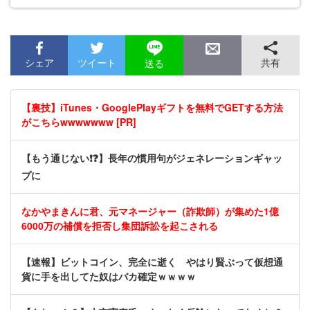
シェア
ツイート
共有
送る
【裏技】iTunes・GooglePlayギフトを無料でGETする方法
がこちらwwwwwww [PR]
【もう通じない❗❓】長年の慣用句がジェネレーションギャッ
プに
なかやまきんに君、元マネージャー（詐欺師）が集めた1億
6000万の補償を拒否し集団訴訟を起こされる
【速報】ビットコイン、完全に逝く やはり賢ぶって仮想通
貨に手を出してた奴はバカ確定ｗｗｗｗ