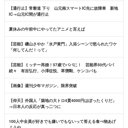
【通行止】常磐道 下り 山元南スマートIC先に故障車 新地
IC→山元IC間が通行止
夏休みの午前中にやってたアニメと言えば
【芸能】磯山さやか「水戸黄門」入浴シーンで怒られたワケ
「何してんだ！って」
【芸能】ミッチー再婚！57歳でパパに！ 芸能界50代パパ
続々 有吉弘行、小澤征悦、草彅剛、ケンコバも
【画像】週刊少年マガジン、限界突破
【仰天】外国人「築地の大トロ4貫4000円はぼったくりだ」
→日本人の反応が真っ二つに
100人中全員が好きでも嫌いでもないって答える食べ物あげ
ようや