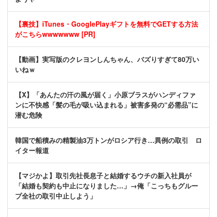
【裏技】iTunes・GooglePlayギフトを無料でGETする方法
がこちらwwwwwww [PR]
【動画】実写版のクレヨンしんちゃん、バズりすぎて80万い
いねｗ
【X】「あんたの汗の風が届く」小原ブラスがハンディファ
ンに不快感「髪の毛が吸い込まれる」被害多発の“必需品”に
潜む危険
韓国で船積みの精製油3万トンがロシア行き…異例の取引 ロ
イター報道
【マジかよ】取引先社長息子と結婚するウチの新入社員が
「結婚も契約も中止になりました…」→俺「こっちもグルー
プ全社の取引中止しよう」