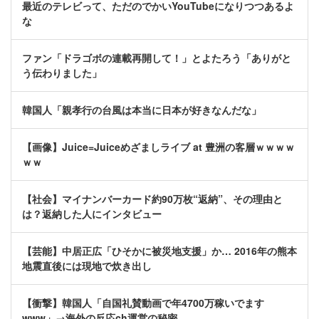
最近のテレビって、ただのでかいYouTubeになりつつあるよ
な
ファン「ドラゴボの連載再開して！」とよたろう「ありがと
う伝わりました」
韓国人「親孝行の台風は本当に日本が好きなんだな」
【画像】Juice=Juiceめざましライブ at 豊洲の客層ｗｗｗｗ
ｗｗ
【社会】マイナンバーカード約90万枚“返納”、その理由と
は？返納した人にインタビュー
【芸能】中居正広「ひそかに被災地支援」か… 2016年の熊本
地震直後には現地で炊き出し
【衝撃】韓国人「自国礼賛動画で年4700万稼いでます
www」→海外の反応ch運営の秘密…