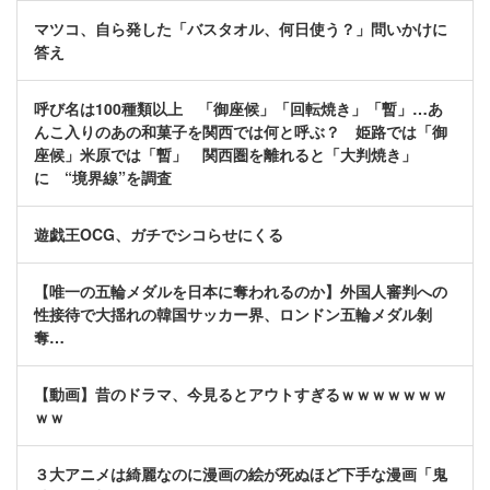
マツコ、自ら発した「バスタオル、何日使う？」問いかけに
答え
呼び名は100種類以上 「御座候」「回転焼き」「暫」…あ
んこ入りのあの和菓子を関西では何と呼ぶ？ 姫路では「御
座候」米原では「暫」 関西圏を離れると「大判焼き」
に “境界線”を調査
遊戯王OCG、ガチでシコらせにくる
【唯一の五輪メダルを日本に奪われるのか】外国人審判への
性接待で大揺れの韓国サッカー界、ロンドン五輪メダル剝
奪…
【動画】昔のドラマ、今見るとアウトすぎるｗｗｗｗｗｗｗ
ｗｗ
３大アニメは綺麗なのに漫画の絵が死ぬほど下手な漫画「鬼