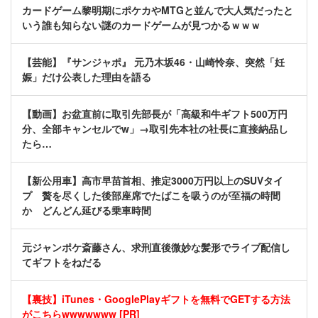
カードゲーム黎明期にポケカやMTGと並んで大人気だったと
いう誰も知らない謎のカードゲームが見つかるｗｗｗ
【芸能】『サンジャポ』 元乃木坂46・山崎怜奈、突然「妊
娠」だけ公表した理由を語る
【動画】お盆直前に取引先部長が「高級和牛ギフト500万円
分、全部キャンセルでw」→取引先本社の社長に直接納品し
たら…
【新公用車】高市早苗首相、推定3000万円以上のSUVタイ
プ 贅を尽くした後部座席でたばこを吸うのが至福の時間
か どんどん延びる乗車時間
元ジャンポケ斎藤さん、求刑直後微妙な髪形でライブ配信し
てギフトをねだる
【裏技】iTunes・GooglePlayギフトを無料でGETする方法
がこちらwwwwwww [PR]