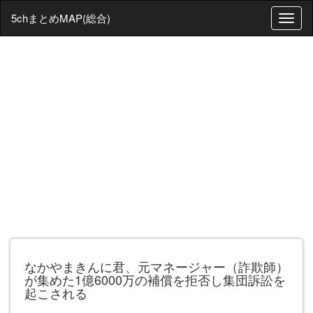
5chまとめMAP(総合)
T
o
g
g
l
e
n
a
v
i
g
a
t
i
o
n
なかやまきんに君、元マネージャー（詐欺師）
が集めた1億6000万の補償を拒否し集団訴訟を
起こされる