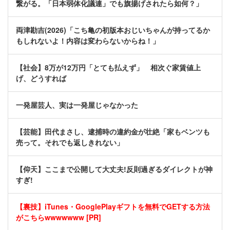
繋がる。「日本弱体化議連」でも旗揚げされたら如何？」
両津勘吉(2026)「こち亀の初版本おじいちゃんが持ってるか
もしれないよ！内容は変わらないからね！」
【社会】8万が12万円「とても払えず」 相次ぐ家賃値上
げ、どうすれば
一発屋芸人、実は一発屋じゃなかった
【芸能】田代まさし、逮捕時の違約金が壮絶「家もベンツも
売って。それでも返しきれない」
【仰天】ここまで公開して大丈夫!反則過ぎるダイレクトが神
すぎ!
【裏技】iTunes・GooglePlayギフトを無料でGETする方法
がこちらwwwwwww [PR]