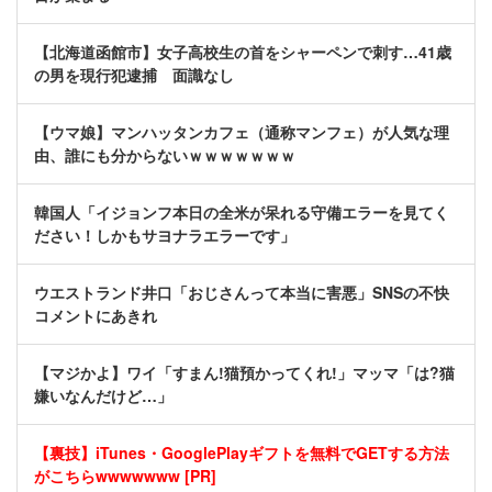
【北海道函館市】女子高校生の首をシャーペンで刺す…41歳
の男を現行犯逮捕 面識なし
【ウマ娘】マンハッタンカフェ（通称マンフェ）が人気な理
由、誰にも分からないｗｗｗｗｗｗｗ
韓国人「イジョンフ本日の全米が呆れる守備エラーを見てく
ださい！しかもサヨナラエラーです」
ウエストランド井口「おじさんって本当に害悪」SNSの不快
コメントにあきれ
【マジかよ】ワイ「すまん!猫預かってくれ!」マッマ「は?猫
嫌いなんだけど…」
【裏技】iTunes・GooglePlayギフトを無料でGETする方法
がこちらwwwwwww [PR]