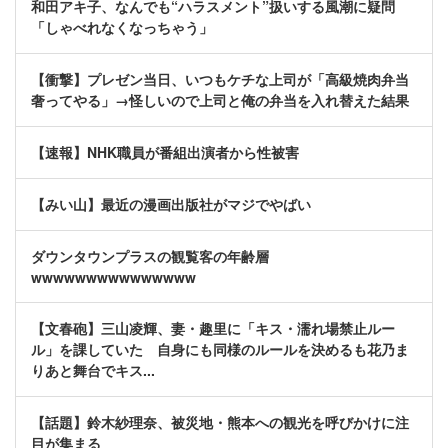
和田アキ子、なんでも“ハラスメント”扱いする風潮に疑問
「しゃべれなくなっちゃう」
【衝撃】プレゼン当日、いつもケチな上司が「高級焼肉弁当
奢ってやる」→怪しいので上司と俺の弁当を入れ替えた結果
【速報】NHK職員が番組出演者から性被害
【みい山】最近の漫画出版社がマジでやばい
ダウンタウンプラスの観覧客の年齢層
wwwwwwwwwwwwwww
【文春砲】三山凌輝、妻・趣里に「キス・濡れ場禁止ルー
ル」を課していた 自身にも同様のルールを決めるも花乃ま
りあと舞台でキス...
【話題】鈴木紗理奈、被災地・熊本への観光を呼びかけに注
目が集まる