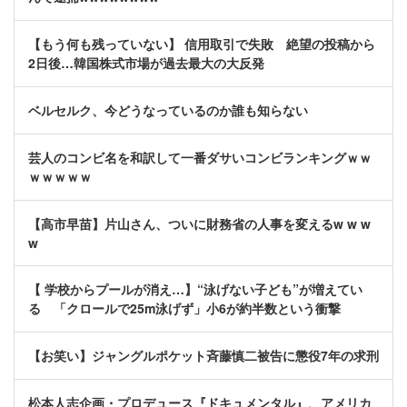
【もう何も残っていない】 信用取引で失敗 絶望の投稿から
2日後…韓国株式市場が過去最大の大反発
ベルセルク、今どうなっているのか誰も知らない
芸人のコンビ名を和訳して一番ダサいコンビランキングｗｗ
ｗｗｗｗｗ
【高市早苗】片山さん、ついに財務省の人事を変えるw w w
w
【 学校からプールが消え…】“泳げない子ども”が増えてい
る 「クロールで25m泳げず」小6が約半数という衝撃
【お笑い】ジャングルポケット斉藤慎二被告に懲役7年の求刑
松本人志企画・プロデュース『ドキュメンタル』、アメリカ