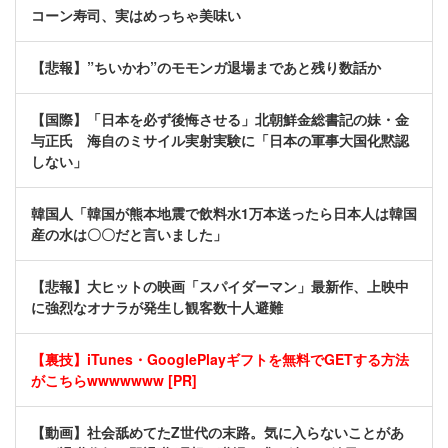
コーン寿司、実はめっちゃ美味い
【悲報】”ちいかわ”のモモンガ退場まであと残り数話か
【国際】「日本を必ず後悔させる」北朝鮮金総書記の妹・金
与正氏 海自のミサイル実射実験に「日本の軍事大国化黙認
しない」
韓国人「韓国が熊本地震で飲料水1万本送ったら日本人は韓国
産の水は〇〇だと言いました」
【悲報】大ヒットの映画「スパイダーマン」最新作、上映中
に強烈なオナラが発生し観客数十人避難
【裏技】iTunes・GooglePlayギフトを無料でGETする方法
がこちらwwwwwww [PR]
【動画】社会舐めてたZ世代の末路。気に入らないことがあ