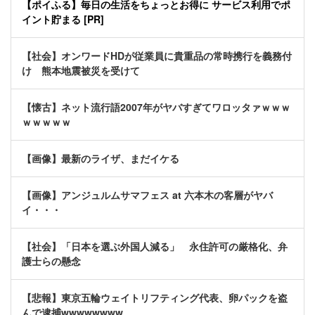
【ポイふる】毎日の生活をちょっとお得に サービス利用でポ
イント貯まる [PR]
【社会】オンワードHDが従業員に貴重品の常時携行を義務付
け 熊本地震被災を受けて
【懐古】ネット流行語2007年がヤバすぎてワロッタァｗｗｗ
ｗｗｗｗｗ
【画像】最新のライザ、まだイケる
【画像】アンジュルムサマフェス at 六本木の客層がヤバ
イ・・・
【社会】「日本を選ぶ外国人減る」 永住許可の厳格化、弁
護士らの懸念
【悲報】東京五輪ウェイトリフティング代表、卵パックを盗
んで逮捕wwwwwwww