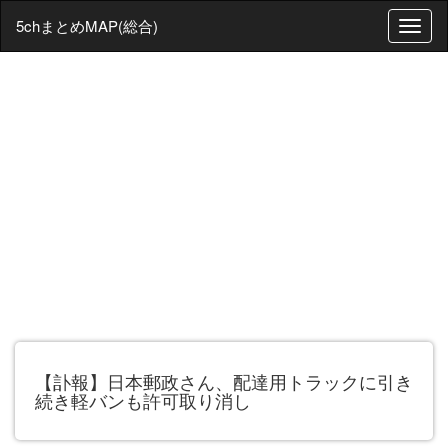
5chまとめMAP(総合)
T
o
g
g
l
e
n
a
v
i
g
a
t
i
o
n
【訃報】日本郵政さん、配達用トラックに引き
続き軽バンも許可取り消し