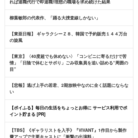
れば退職代行で即退職!理想の職場を求め続けた結果
柳葉敏郎の代表作、「踊る大捜査線しかない」
【東亜日報】 ギャラクシーＺ８、韓国で予約販売１４４万台
の旋風
【東京】〈40度超でも休めない〉「コンビニに寄るだけで苦
情」「日陰で休むとサボり」ごみ収集員を追い詰める“周囲の
目”
【悲報】逃げ上手の若君、2期放映中なのに全く話題にならな
い
【ポイふる】毎日の生活をちょっとお得に サービス利用でポ
イント貯まる [PR]
【TBS】《ギャラリストを入手》『VIVANT』1作目から製作
費アップで主要キャストに「衝撃の出演料」