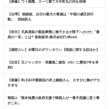
【画像】ワイ無職、スーツ着て大手町丸の内を徘徊
【台湾】 頼総統、台日の最大の脅威は「中国の威圧的行
動」 団結訴え
【仰天】式典遅延の緊急事態に雅子さまが陛下へかけた「最
高の一言」とは? 楽曲提供:株式会社FLMusic
【感想スレ】水曜日のダウンタウン【怪談に関する説ほか】
【注目】元ジャンポケ・斉藤慎二被告（43）に懲役7年を求
刑‼
【画像】BLEACH最新話の井上織姫さん、さすがに胸がデカ
すぎる
韓国人「熊本地震の政府支援で韓国人が一番不思議に思う事
がこれ」