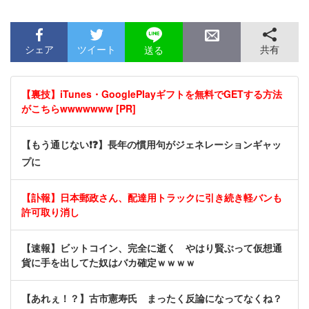
シェア
ツイート
共有
送る
【裏技】iTunes・GooglePlayギフトを無料でGETする方法
がこちらwwwwwww [PR]
【もう通じない❗❓】長年の慣用句がジェネレーションギャッ
プに
【訃報】日本郵政さん、配達用トラックに引き続き軽バンも
許可取り消し
【速報】ビットコイン、完全に逝く やはり賢ぶって仮想通
貨に手を出してた奴はバカ確定ｗｗｗｗ
【あれぇ！？】古市憲寿氏 まったく反論になってなくね？