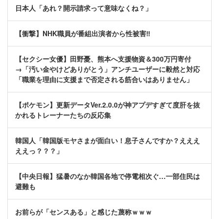
日本人「あれ？開示請求って意味なくね？」
【衝撃】NHK職員が番組出演者から性被害‼
【セクシー女優】田野憂、熊本へ支援物資＆300万円寄付
→「汚い金やけどありがとう」アンチユーザーに毅然と対応
「職業を理由に支援まで否定される筋合いはありません」
【ポケモン】更新データVer.2.0.0が神アプデすぎて度肝を抜
かれるトレーナーたちの反応集
韓国人「韓国版モヤさまが面白い！息子さんですか？えええ
ええっ？？？」
【中央日報】猛暑のなか韓国各地で停電相次ぐ…一部住民は
避難も
お前らが「センスある」と感じた蔑称ｗｗｗ