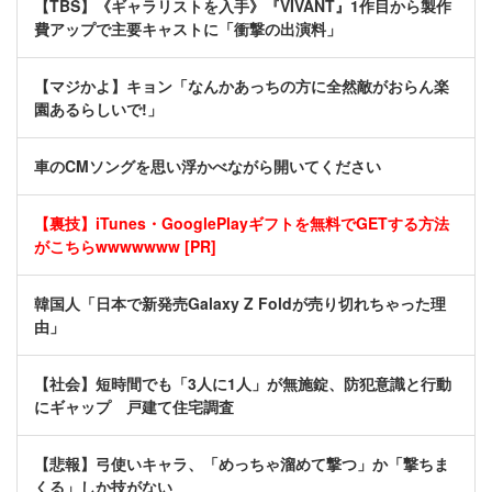
【TBS】《ギャラリストを入手》『VIVANT』1作目から製作
費アップで主要キャストに「衝撃の出演料」
【マジかよ】キョン「なんかあっちの方に全然敵がおらん楽
園あるらしいで!」
車のCMソングを思い浮かべながら開いてください
【裏技】iTunes・GooglePlayギフトを無料でGETする方法
がこちらwwwwwww [PR]
韓国人「日本で新発売Galaxy Z Foldが売り切れちゃった理
由」
【社会】短時間でも「3人に1人」が無施錠、防犯意識と行動
にギャップ 戸建て住宅調査
【悲報】弓使いキャラ、「めっちゃ溜めて撃つ」か「撃ちま
くる」しか技がない