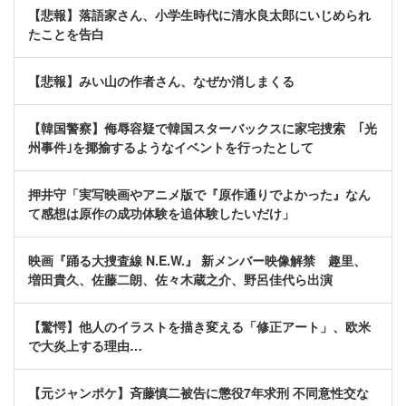
【悲報】落語家さん、小学生時代に清水良太郎にいじめられ
たことを告白
【悲報】みい山の作者さん、なぜか消しまくる
【韓国警察】侮辱容疑で韓国スターバックスに家宅捜索 ｢光
州事件｣を揶揄するようなイベントを行ったとして
押井守「実写映画やアニメ版で『原作通りでよかった』なん
て感想は原作の成功体験を追体験したいだけ」
映画『踊る大捜査線 N.E.W.』 新メンバー映像解禁 趣里、
増田貴久、佐藤二朗、佐々木蔵之介、野呂佳代ら出演
【驚愕】他人のイラストを描き変える「修正アート」、欧米
で大炎上する理由…
【元ジャンポケ】斉藤慎二被告に懲役7年求刑 不同意性交な