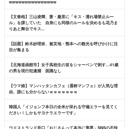
wwwwwwwwwwwwwww
【文春砲】三山凌輝、妻・趣里に「キス・濡れ場禁止ルー
ル」を課していた 自身にも同様のルールを決めるも花乃ま
りあと舞台でキス...
【話題】鈴木紗理奈、被災地・熊本への観光を呼びかけに注
目が集まる
【北海道函館市】女子高校生の首をシャーペンで刺す…41歳
の男を現行犯逮捕 面識なし
【ウマ娘】マンハッタンカフェ（通称マンフェ）が人気な理
由、誰にも分からないｗｗｗｗｗｗｗ
韓国人「イジョンフ本日の全米が呆れる守備エラーを見てく
ださい！しかもサヨナラエラーです」
ウエストランド井口「おじさんって本当に害悪」SNSの不快