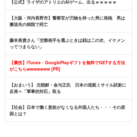
【公式】ライザのアトリエのAIゲーム、出るｗｗｗｗｗ
【大阪・河内長野市】警察官が刃物を持った男に発砲 男は
搬送先の病院で死亡
藤本美貴さん「交際相手を選ぶときは顔は二の次、イケメン
ってつまらない」
【裏技】iTunes・GooglePlayギフトを無料でGETする方法
がこちらwwwwwww [PR]
【おまいう】 北朝鮮・金与正氏 日本の巡航ミサイル試射に
反発＝「軍事的対応」取る
【社会】日本で働く意欲がなくなる外国人たち・・・その原
因とは？