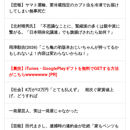
【悲報】ヤマト運輸、要冷蔵指定のカブト虫を冷凍でお届け
してしまい無事死亡
【北村晴男氏】 「不思議なことに、緊縮派の多くは親中派に
繋がる。「日本弱体化議連」でも旗揚げされたら如何？」
両津勘吉(2026)「こち亀の初版本おじいちゃんが持ってるか
もしれないよ！内容は変わらないからね！」
【裏技】iTunes・GooglePlayギフトを無料でGETする方法
がこちらwwwwwww [PR]
【社会】8万が12万円「とても払えず」 相次ぐ家賃値上
げ、どうすれば
一発屋芸人、実は一発屋じゃなかった
【芸能】田代まさし、逮捕時の違約金が壮絶「家もベンツも