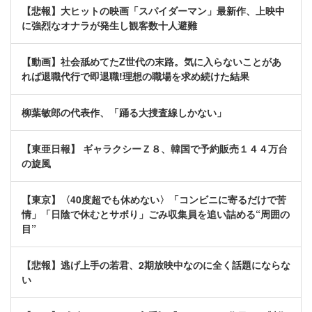
【悲報】大ヒットの映画「スパイダーマン」最新作、上映中
に強烈なオナラが発生し観客数十人避難
【動画】社会舐めてたZ世代の末路。気に入らないことがあ
れば退職代行で即退職!理想の職場を求め続けた結果
柳葉敏郎の代表作、「踊る大捜査線しかない」
【東亜日報】 ギャラクシーＺ８、韓国で予約販売１４４万台
の旋風
【東京】〈40度超でも休めない〉「コンビニに寄るだけで苦
情」「日陰で休むとサボり」ごみ収集員を追い詰める“周囲の
目”
【悲報】逃げ上手の若君、2期放映中なのに全く話題にならな
い