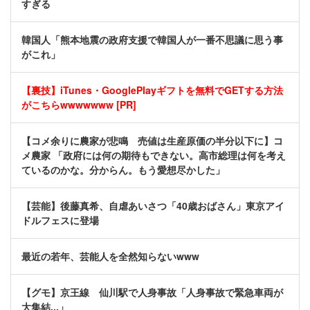
すぎる
韓国人「熊本地震の政府支援で韓国人が一番不思議に思う事
がこれ」
【裏技】iTunes・GooglePlayギフトを無料でGETする方法
がこちらwwwwwww [PR]
【コメ余りに農家が悲鳴 売値は生産原価の半分以下に】コ
メ農家 「政府には何の期待もできない。高市総理は何を考え
ているのかな。分からん。もう愛想尽かした」
【芸能】後藤真希、自虐あいさつ「40歳おばさん」東京アイ
ドルフェスに登場
最近の若年、芸能人を全然知らないwww
【グモ】京王線 仙川駅で人身事故「人身事故で緊急車両が
大集結...」