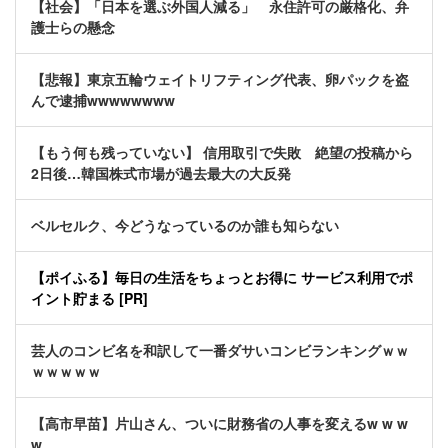
【社会】「日本を選ぶ外国人減る」 永住許可の厳格化、弁
護士らの懸念
【悲報】東京五輪ウェイトリフティング代表、卵パックを盗
んで逮捕wwwwwwww
【もう何も残っていない】 信用取引で失敗 絶望の投稿から
2日後…韓国株式市場が過去最大の大反発
ベルセルク、今どうなっているのか誰も知らない
【ポイふる】毎日の生活をちょっとお得に サービス利用でポ
イント貯まる [PR]
芸人のコンビ名を和訳して一番ダサいコンビランキングｗｗ
ｗｗｗｗｗ
【高市早苗】片山さん、ついに財務省の人事を変えるw w w
w