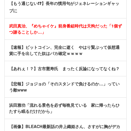
【もう通じない❗❓】長年の慣用句がジェネレーションギャッ
プに
武田真治、『めちゃイケ』前身番組時代は天狗だった「1個ず
つ謝ることしか…」
【速報】ビットコイン、完全に逝く やはり賢ぶって仮想通
貨に手を出してた奴はバカ確定ｗｗｗｗ
【あれぇ！？】古市憲寿氏 まったく反論になってなくね？
【悲報】ジョジョの「そのスタンドで負けるのか…」ってい
う敵www
浜田雅功「流れる景色を必ず毎晩見ている 家に帰ったらひ
たすら眠るだけだから」
【画像】BLEACH最新話の井上織姫さん、さすがに胸がデカ