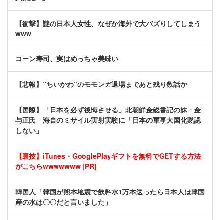
【衝撃】謎の日本人女性、なぜか海外で大バズりしてしまう
www
コーン寿司、実はめっちゃ美味い
【悲報】”ちいかわ”のモモンガ退場まであと残り数話か
【国際】「日本を必ず後悔させる」北朝鮮金総書記の妹・金
与正氏 海自のミサイル実射実験に「日本の軍事大国化黙認
しない」
【裏技】iTunes・GooglePlayギフトを無料でGETする方法
がこちらwwwwwww [PR]
韓国人「韓国が熊本地震で飲料水1万本送ったら日本人は韓国
産の水は〇〇だと言いました」