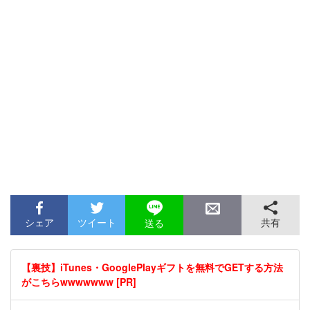
シェア
ツイート
共有
送る
【裏技】iTunes・GooglePlayギフトを無料でGETする方法
がこちらwwwwwww [PR]