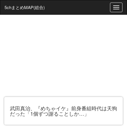
5chまとめMAP(総合)
T
o
g
g
l
e
n
a
v
i
g
a
t
i
o
n
武田真治、『めちゃイケ』前身番組時代は天狗
だった「1個ずつ謝ることしか…」