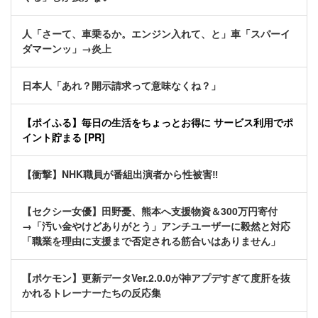
人「さーて、車乗るか。エンジン入れて、と」車「スパーイ
ダマーンッ」→炎上
日本人「あれ？開示請求って意味なくね？」
【ポイふる】毎日の生活をちょっとお得に サービス利用でポ
イント貯まる [PR]
【衝撃】NHK職員が番組出演者から性被害‼
【セクシー女優】田野憂、熊本へ支援物資＆300万円寄付
→「汚い金やけどありがとう」アンチユーザーに毅然と対応
「職業を理由に支援まで否定される筋合いはありません」
【ポケモン】更新データVer.2.0.0が神アプデすぎて度肝を抜
かれるトレーナーたちの反応集