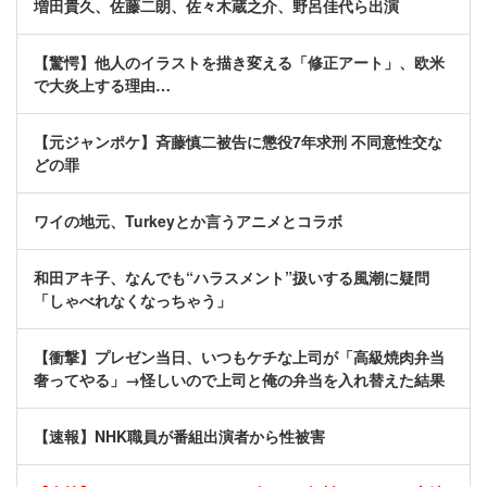
増田貴久、佐藤二朗、佐々木蔵之介、野呂佳代ら出演
【驚愕】他人のイラストを描き変える「修正アート」、欧米
で大炎上する理由…
【元ジャンポケ】斉藤慎二被告に懲役7年求刑 不同意性交な
どの罪
ワイの地元、Turkeyとか言うアニメとコラボ
和田アキ子、なんでも“ハラスメント”扱いする風潮に疑問
「しゃべれなくなっちゃう」
【衝撃】プレゼン当日、いつもケチな上司が「高級焼肉弁当
奢ってやる」→怪しいので上司と俺の弁当を入れ替えた結果
【速報】NHK職員が番組出演者から性被害