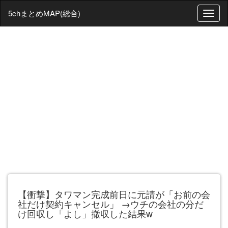
5chまとめMAP(総合)
T
o
g
g
l
e
n
a
v
i
g
a
t
i
o
n
【衝撃】タワマン完成前日に元請が「お前の会
社だけ契約キャンセル」 →ウチの会社の分だ
け回収し「よし」撤収した結果w