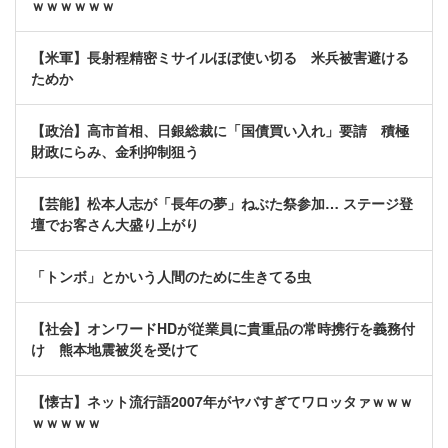
ｗｗｗｗｗｗ
【米軍】長射程精密ミサイルほぼ使い切る 米兵被害避ける
ためか
【政治】高市首相、日銀総裁に「国債買い入れ」要請 積極
財政にらみ、金利抑制狙う
【芸能】松本人志が「長年の夢」ねぶた祭参加… ステージ登
壇でお客さん大盛り上がり
「トンボ」とかいう人間のために生きてる虫
【社会】オンワードHDが従業員に貴重品の常時携行を義務付
け 熊本地震被災を受けて
【懐古】ネット流行語2007年がヤバすぎてワロッタァｗｗｗ
ｗｗｗｗｗ