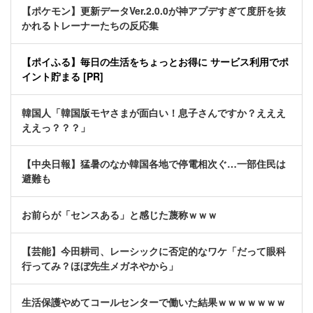
【ポケモン】更新データVer.2.0.0が神アプデすぎて度肝を抜
かれるトレーナーたちの反応集
【ポイふる】毎日の生活をちょっとお得に サービス利用でポ
イント貯まる [PR]
韓国人「韓国版モヤさまが面白い！息子さんですか？えええ
ええっ？？？」
【中央日報】猛暑のなか韓国各地で停電相次ぐ…一部住民は
避難も
お前らが「センスある」と感じた蔑称ｗｗｗ
【芸能】今田耕司、レーシックに否定的なワケ「だって眼科
行ってみ？ほぼ先生メガネやから」
生活保護やめてコールセンターで働いた結果ｗｗｗｗｗｗｗ