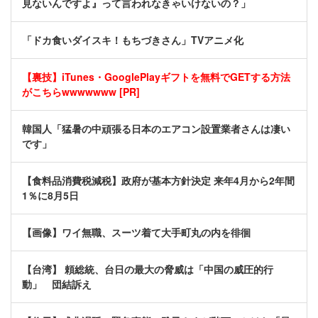
見ないんですよ』って言われなきゃいけないの？」
「ドカ食いダイスキ！もちづきさん」TVアニメ化
【裏技】iTunes・GooglePlayギフトを無料でGETする方法
がこちらwwwwwww [PR]
韓国人「猛暑の中頑張る日本のエアコン設置業者さんは凄い
です」
【食料品消費税減税】政府が基本方針決定 来年4月から2年間
1％に8月5日
【画像】ワイ無職、スーツ着て大手町丸の内を徘徊
【台湾】 頼総統、台日の最大の脅威は「中国の威圧的行
動」 団結訴え