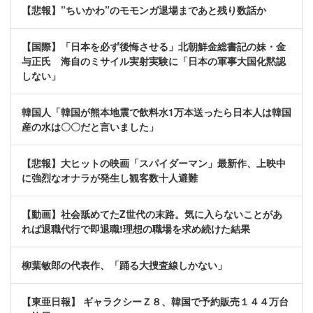
【悲報】”ちいかわ”のモモンガ退場まであと残り数話か
【国際】「日本を必ず後悔させる」北朝鮮金総書記の妹・金
与正氏 海自のミサイル実射実験に「日本の軍事大国化黙認
しない」
韓国人「韓国が熊本地震で飲料水1万本送ったら日本人は韓国
産の水は〇〇だと言いました」
【悲報】大ヒットの映画「スパイダーマン」最新作、上映中
に強烈なオナラが発生し観客数十人避難
【動画】社会舐めてたZ世代の末路。気に入らないことがあ
れば退職代行で即退職!理想の職場を求め続けた結果
柳葉敏郎の代表作、「踊る大捜査線しかない」
【東亜日報】 ギャラクシーＺ８、韓国で予約販売１４４万台