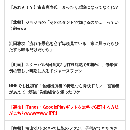
【あれぇ！？】古市憲寿氏 まったく反論になってなくね？
【悲報】ジョジョの「そのスタンドで負けるのか…」ってい
う敵www
浜田雅功「流れる景色を必ず毎晩見ている 家に帰ったらひ
たすら眠るだけだから」
【動画】スクーバル6回自責2も打線沈黙で5連敗に。毎年恒
例の苦しい時期に入るドジャースファン
NHKでも性加害！番組出演者Ｘ特定なら降板ドミノ 被害者
があえて “最強” 労働組合を頼ったワケ
【裏技】iTunes・GooglePlayギフトを無料でGETする方法
がこちらwwwwwww [PR]
【朗報】檜山沙耶(おさや)伝説のファン、子供ができたおさ