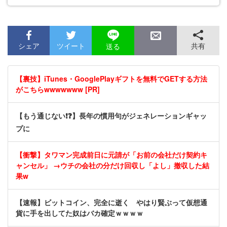
シェア
ツイート
共有
送る
【裏技】iTunes・GooglePlayギフトを無料でGETする方法
がこちらwwwwwww [PR]
【もう通じない❗❓】長年の慣用句がジェネレーションギャッ
プに
【衝撃】タワマン完成前日に元請が「お前の会社だけ契約キ
ャンセル」 →ウチの会社の分だけ回収し「よし」撤収した結
果w
【速報】ビットコイン、完全に逝く やはり賢ぶって仮想通
貨に手を出してた奴はバカ確定ｗｗｗｗ