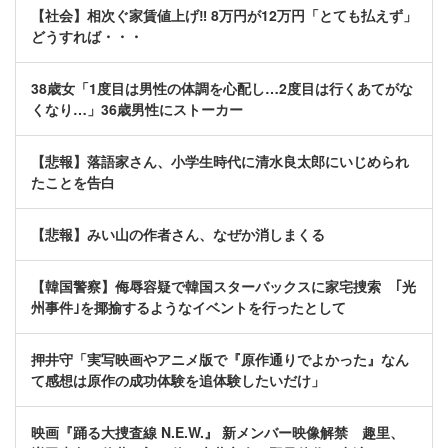
【社会】相次ぐ家賃値上げ‼ 8万円が12万円「とても払えず」
どうすれば・・・
38歳女「1度目は男性の体調を心配し…2度目は行くあてがな
くなり…」36歳男性にストーカー
【悲報】落語家さん、小学生時代に清水良太郎にいじめられ
たことを告白
【悲報】みい山の作者さん、なぜか消しまくる
【韓国警察】侮辱容疑で韓国スターバックスに家宅捜索 ｢光
州事件｣を揶揄するようなイベントを行ったとして
押井守「実写映画やアニメ版で『原作通りでよかった』なん
て感想は原作の成功体験を追体験したいだけ」
映画『踊る大捜査線 N.E.W.』 新メンバー映像解禁 趣里、