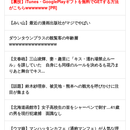
【裏技】iTunes・GooglePlayギフトを無料でGETする方法
がこちらwwwwwww [PR]
【みい山】最近の漫画出版社がマジでやばい
ダウンタウンプラスの観覧客の年齢層
wwwwwwwwwwwwwww
【文春砲】三山凌輝、妻・趣里に「キス・濡れ場禁止ルー
ル」を課していた 自身にも同様のルールを決めるも花乃ま
りあと舞台でキス...
【話題】鈴木紗理奈、被災地・熊本への観光を呼びかけに注
目が集まる
【北海道函館市】女子高校生の首をシャーペンで刺す…41歳
の男を現行犯逮捕 面識なし
【ウマ娘】マンハッタンカフェ（通称マンフェ）が人気な理