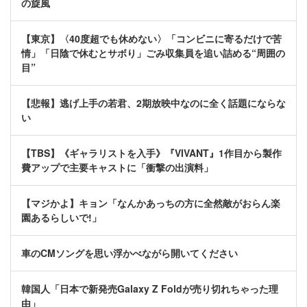
の旋風
【東京】〈40度超でも休めない〉「コンビニに寄るだけで苦
情」「日陰で休むとサボり」ごみ収集員を追い詰める“周囲の
目”
【悲報】逃げ上手の若君、2期放映中なのに全く話題にならな
い
【TBS】《ギャラリストを入手》『VIVANT』1作目から製作
費アップで主要キャストに「衝撃の出演料」
【マジかよ】キョン「なんかあっちの方に全然敵がおらん楽
園あるらしいで!」
車のCMソングを思い浮かべながら開いてください
韓国人「日本で新発売Galaxy Z Foldが売り切れちゃった理
由」