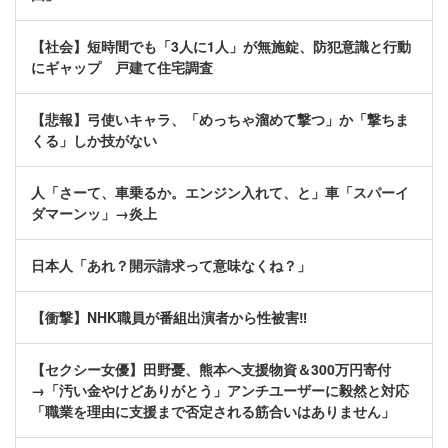
【社会】短時間でも「3人に1人」が無施錠、防犯意識と行動
にギャップ 戸建て住宅調査
【悲報】弓使いキャラ、「めっちゃ溜めて撃つ」か「撃ちま
くる」しか技がない
人「さーて、車乗るか。エンジン入れて、と」車「スパーイ
ダマーンッ」→炎上
日本人「あれ？開示請求って意味なくね？」
【衝撃】NHK職員が番組出演者から性被害‼
【セクシー女優】田野憂、熊本へ支援物資＆300万円寄付
→「汚い金やけどありがとう」アンチユーザーに毅然と対応
「職業を理由に支援まで否定される筋合いはありません」