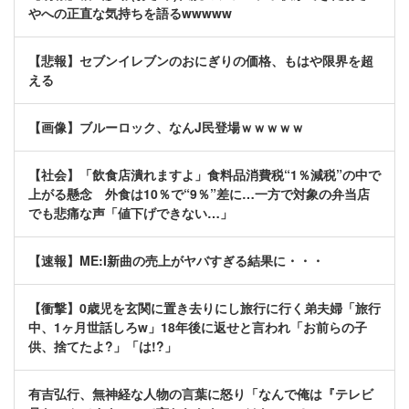
やへの正直な気持ちを語るwwwww
【悲報】セブンイレブンのおにぎりの価格、もはや限界を超
える
【画像】ブルーロック、なんJ民登場ｗｗｗｗｗ
【社会】「飲食店潰れますよ」食料品消費税“1％減税”の中で
上がる懸念 外食は10％で“9％”差に…一方で対象の弁当店
でも悲痛な声「値下げできない…」
【速報】ME:I新曲の売上がヤバすぎる結果に・・・
【衝撃】0歳児を玄関に置き去りにし旅行に行く弟夫婦「旅行
中、1ヶ月世話しろw」18年後に返せと言われ「お前らの子
供、捨てたよ?」「は!?」
有吉弘行、無神経な人物の言葉に怒り「なんで俺は『テレビ