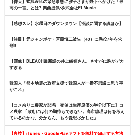
【仰天】式典遅延の緊急事態に雅子さまが陛下へかけた「最
高の一言」とは? 楽曲提供:株式会社FLMusic
【感想スレ】水曜日のダウンタウン【怪談に関する説ほか】
【注目】元ジャンポケ・斉藤慎二被告（43）に懲役7年を求
刑‼
【画像】BLEACH最新話の井上織姫さん、さすがに胸がデカ
すぎる
韓国人「熊本地震の政府支援で韓国人が一番不思議に思う事
がこれ」
【コメ余りに農家が悲鳴 売値は生産原価の半分以下に】コ
メ農家 「政府には何の期待もできない。高市総理は何を考え
ているのかな。分からん。もう愛想尽かした」
【裏技】iTunes・GooglePlayギフトを無料でGETする方法