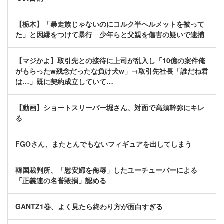
【栃木】「暴走族じゃないのにコルク半ヘルメットを被って
た」と因縁をつけて暴行 少年らと父親を傷害の疑いで逮捕
【マジかよ】取引先との接待に上司が乱入し「10億の案件俺
がもらったw残念だったな負け犬w」→取引先社長「誰だね君
は…」既に契約成立していて…
【動画】ショートスリーパー堀さん、対面で高須幹弥にキレ
る
FGOさん、またとんでもないフィギュアを出してしまう
韓国裁判所、「慰安婦を侮辱」したユーチューバーによる
「正義連の名誉毀損」認める
GANTZ1巻、よく見たら終わり方が面白すぎる