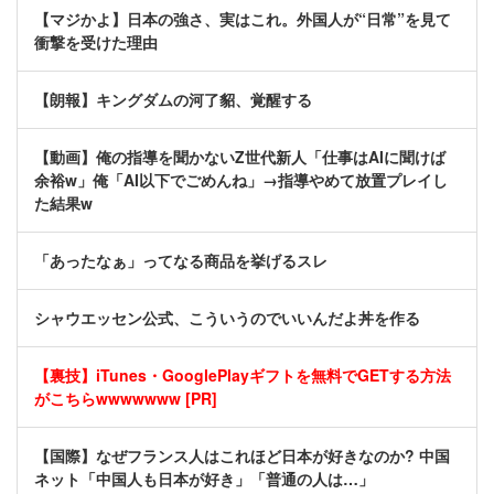
【マジかよ】日本の強さ、実はこれ。外国人が“日常”を見て
衝撃を受けた理由
【朗報】キングダムの河了貂、覚醒する
【動画】俺の指導を聞かないZ世代新人「仕事はAIに聞けば
余裕w」俺「AI以下でごめんね」→指導やめて放置プレイし
た結果w
「あったなぁ」ってなる商品を挙げるスレ
シャウエッセン公式、こういうのでいいんだよ丼を作る
【裏技】iTunes・GooglePlayギフトを無料でGETする方法
がこちらwwwwwww [PR]
【国際】なぜフランス人はこれほど日本が好きなのか? 中国
ネット「中国人も日本が好き」「普通の人は…」