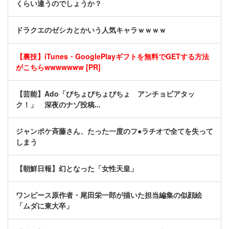
くらい違うのでしょうか？
ドラクエのゼシカとかいう人気キャラｗｗｗｗ
【裏技】iTunes・GooglePlayギフトを無料でGETする方法
がこちらwwwwwww [PR]
【芸能】Ado「びちょびちょびちょ アンチョビアタッ
ク！」 深夜のナゾ投稿...
ジャンポケ斉藤さん、たった一度のフ●ラチオで全てを失って
しまう
【朝鮮日報】幻となった「女性天皇」
ワンピース原作者・尾田栄一郎が描いた担当編集の似顔絵
「ムダに東大卒」