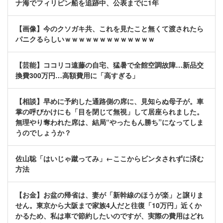
ナ海でフィリピン船を追跡中、公表までに1年
【画像】今のクソガキ共、これを見たこと無くて渡されたら
パニクるらしいｗｗｗｗｗｗｗｗｗｗｗｗｗ
【芸能】ココリコ遠藤の自宅、猛暑で全館空調故障…新品交
換費300万円…高額費用に「高すぎる」
【相談】早めに予約した通路側の席に、見知らぬ母子が。車
掌の呼びかけにも「目を閉じて無視」して居座られました。
無理やり奪われた席は、結局“やったもん勝ち”になってしま
うのでしょうか？
佐山聡「はいじゃ蹴ってみ」←ここからビンタされずに済む
方法
【お金】お盆の帰省は、妻が「新幹線のほうが楽」と譲りま
せん。東京から大阪まで家族4人だと往復「10万円」近くか
かるため、私は車で節約したいのですが、実際の費用はどれ