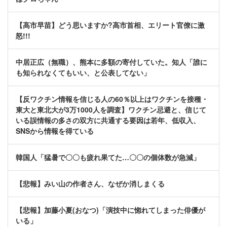
【高市早苗】どう思いますか?高市首相、エリート官僚に激
怒!!!
中居正広（無職）、熊本に多額の寄付していた。知人「誰に
も知られなくてもいい、と公表してない」
【反ワクチン情報を信じる人の60％以上はワクチンを接種・
東大と東北大が3万1000人を調査】ワクチン忌避と、信じて
いる誤情報の多さの双方に共通する要因は若年、低収入、
SNSから情報を得ている
韓国人「猛暑で〇〇も疲れ果てた…〇〇の個体数が急減」
【悲報】みい山の作者さん、なぜか消しまくる
【悲報】加藤小夏(おなつ)「演技中に惚れてしまった俳優が
いる」