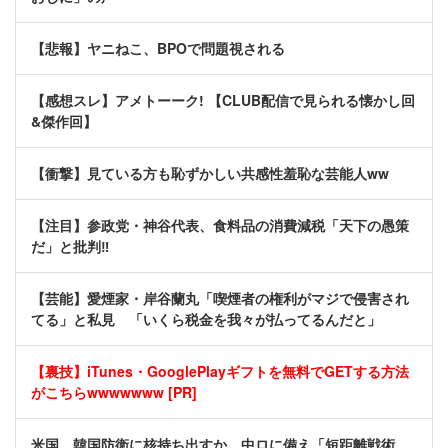
【悲報】ヤニねこ、BPOで問題視される
【感想スレ】アメトーーク! 【CLUB配信で見られる懐かし回
&傑作回】
【衝撃】見ている方も恥ずかしい共感性羞恥な芸能人ww
【注目】参政党・神谷代表、食料品の消費減税「天下の愚策
だ」と批判‼
【芸能】愛煙家・岸谷蘭丸「喫煙者の権利がマジで侵害され
てる」と私見 「いくら税金を我々が払ってるんだと」
【裏技】iTunes・GooglePlayギフトを無料でGETする方法
がこちらwwwwwww [PR]
米国、韓国防衛に核持ち出すか…中ロに備え「短距離戦術