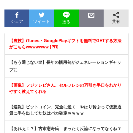
シェア
ツイート
共有
送る
【裏技】iTunes・GooglePlayギフトを無料でGETする方法
がこちらwwwwwww [PR]
【もう通じない❗❓】長年の慣用句がジェネレーションギャッ
プに
【画像】フジテレビさん、セルフレジの万引き手口をわかり
やすく教えてくれる
【速報】ビットコイン、完全に逝く やはり賢ぶって仮想通
貨に手を出してた奴はバカ確定ｗｗｗｗ
【あれぇ！？】古市憲寿氏 まったく反論になってなくね？