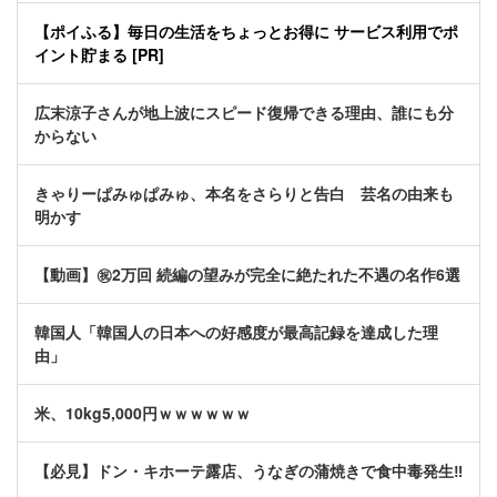
【ポイふる】毎日の生活をちょっとお得に サービス利用でポ
イント貯まる [PR]
広末涼子さんが地上波にスピード復帰できる理由、誰にも分
からない
きゃりーぱみゅぱみゅ、本名をさらりと告白 芸名の由来も
明かす
【動画】㊗️2万回 続編の望みが完全に絶たれた不遇の名作6選
韓国人「韓国人の日本への好感度が最高記録を達成した理
由」
米、10kg5,000円ｗｗｗｗｗｗ
【必見】ドン・キホーテ露店、うなぎの蒲焼きで食中毒発生‼