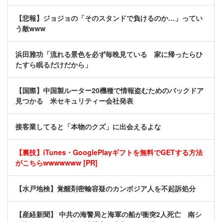
【悲報】ジョジョの「そのスタンドで負けるのか…」ってい
う敵www
浜田雅功「流れる景色を必ず毎晩見ている 家に帰ったらひ
たすら眠るだけだから」
【国際】中国製ルーター20機種で情報盗むためのバックドア
見つかる 米セキュリティー会社発表
接客業してると「本物のクズ」に出会えるよな
【裏技】iTunes・GooglePlayギフトを無料でGETする方法
がこちらwwwwwww [PR]
【水戸地検】覚醒剤密輸容疑のカンボジア人を不起訴処分
【産経新聞】 中共の海警局と海軍の船が衝突2人死亡 南シ