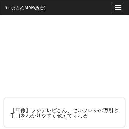
5chまとめMAP(総合)
T
o
g
g
l
e
n
a
v
i
g
a
t
i
o
n
【画像】フジテレビさん、セルフレジの万引き
手口をわかりやすく教えてくれる