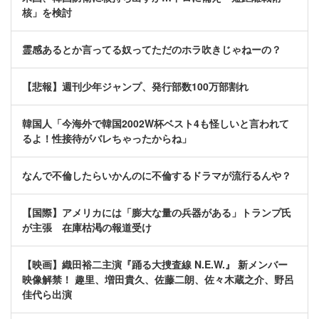
核」を検討
霊感あるとか言ってる奴ってただのホラ吹きじゃねーの？
【悲報】週刊少年ジャンプ、発行部数100万部割れ
韓国人「今海外で韓国2002W杯ベスト4も怪しいと言われて
るよ！性接待がバレちゃったからね」
なんで不倫したらいかんのに不倫するドラマが流行るんや？
【国際】アメリカには「膨大な量の兵器がある」トランプ氏
が主張 在庫枯渇の報道受け
【映画】織田裕二主演『踊る大捜査線 N.E.W.』 新メンバー
映像解禁！ 趣里、増田貴久、佐藤二朗、佐々木蔵之介、野呂
佳代ら出演