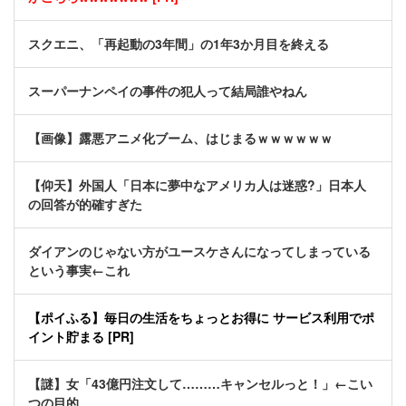
スクエニ、「再起動の3年間」の1年3か月目を終える
スーパーナンペイの事件の犯人って結局誰やねん
【画像】露悪アニメ化ブーム、はじまるｗｗｗｗｗｗ
【仰天】外国人「日本に夢中なアメリカ人は迷惑?」日本人
の回答が的確すぎた
ダイアンのじゃない方がユースケさんになってしまっている
という事実←これ
【ポイふる】毎日の生活をちょっとお得に サービス利用でポ
イント貯まる [PR]
【謎】女「43億円注文して………キャンセルっと！」←こい
つの目的