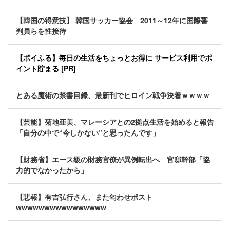
【韓国の得意技】 韓国サッカー協会 2011～12年に国際審
判員らを性接待
【ポイふる】毎日の生活をちょっとお得に サービス利用でポ
イント貯まる [PR]
とある魔術の禁書目録、最新刊でヒロイン戦争決着ｗｗｗｗ
【芸能】菊地亜美、マレーシアとの2拠点生活を始めると報告
「自分の中で“今しかない”と思ったんです」
【財務省】エース級の財務官僚が異例転出へ 官邸幹部「協
力的でなかったから」
【悲報】有吉弘行さん、また匂わせポスト
wwwwwwwwwwwwwwww