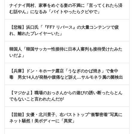
ナイナイ岡村、家事をめぐる妻の不満に「言ってくれたら済
む話やん」になるみ「バイトやったらクビやで」
【悲報】浜口氏「『FF7 リバース』の大量コンテンツで疲
れ、離れたプレイヤーいた」
韓国人「韓国サッカー性接待に日本人審判も接待受けたみた
いだよ」
【兵庫】ドン・キホーテ露店「うなぎのかば焼き」で食中
毒 男女14人が発熱や腹痛など訴え…サルモネラ属の菌検出
【マジかよ】職場のおっさんからの遊びの誘い断ったらとん
でもないこと言われたんだが
【芸能】女優・北川景子、右バストトップ“衝撃密着”写真に
ネット騒然！美ボディーに「異変」