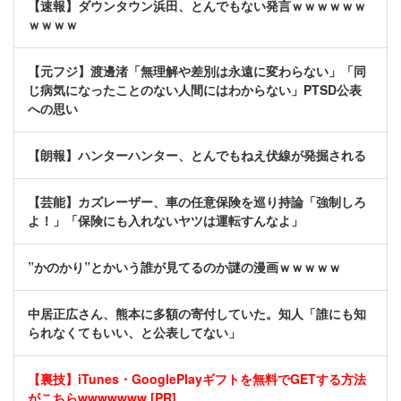
【速報】ダウンタウン浜田、とんでもない発言ｗｗｗｗｗｗ
ｗｗｗｗ
【元フジ】渡邊渚「無理解や差別は永遠に変わらない」「同
じ病気になったことのない人間にはわからない」PTSD公表
への思い
【朗報】ハンターハンター、とんでもねえ伏線が発掘される
【芸能】カズレーザー、車の任意保険を巡り持論「強制しろ
よ！」「保険にも入れないヤツは運転すんなよ」
”かのかり”とかいう誰が見てるのか謎の漫画ｗｗｗｗｗ
中居正広さん、熊本に多額の寄付していた。知人「誰にも知
られなくてもいい、と公表してない」
【裏技】iTunes・GooglePlayギフトを無料でGETする方法
がこちらwwwwwww [PR]