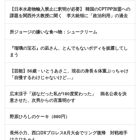
【日本水産物輸入禁止に釈明が必要】 韓国のCPTPP加盟への
課題を関西外大教授に聞く 李大統領に「政治利用」の過去
所ジョージの嫌いな食べ物：シュークリーム
『瑠璃の宝石』の凪さん、とんでもないボディを披露してし
まう
【芸能】56歳・いとうあさこ、現在の身長＆体重ぶっちゃけ
「自慢するわけじゃないけど…」
広末涼子「頑なだった私が180度変わった」 病名公表を決
意させた、次男からの言葉明かす
野原ひろしのケーキ（880円）
長州小力、西口DXプロレス8月大会でリング復帰 対戦相手
はクロちゃん