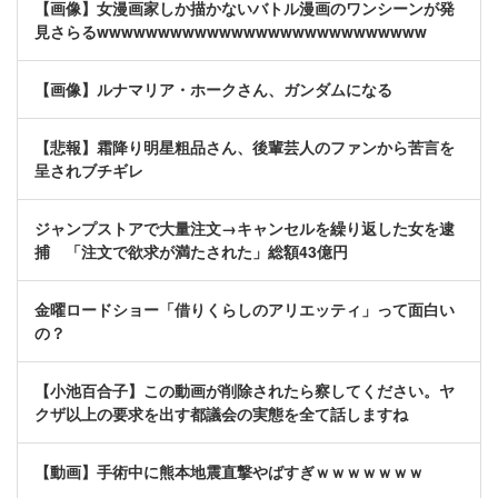
【画像】女漫画家しか描かないバトル漫画のワンシーンが発
見さらるwwwwwwwwwwwwwwwwwwwwwwwwwww
【画像】ルナマリア・ホークさん、ガンダムになる
【悲報】霜降り明星粗品さん、後輩芸人のファンから苦言を
呈されブチギレ
ジャンプストアで大量注文→キャンセルを繰り返した女を逮
捕 「注文で欲求が満たされた」総額43億円
金曜ロードショー「借りくらしのアリエッティ」って面白い
の？
【小池百合子】この動画が削除されたら察してください。ヤ
クザ以上の要求を出す都議会の実態を全て話しますね
【動画】手術中に熊本地震直撃やばすぎｗｗｗｗｗｗｗ