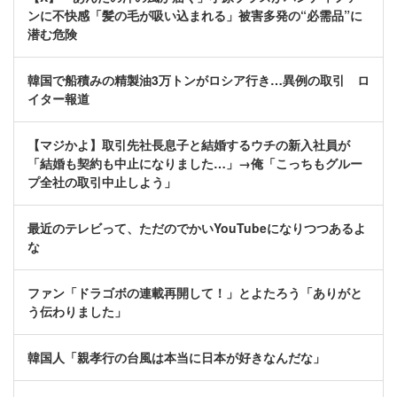
ンに不快感「髪の毛が吸い込まれる」被害多発の“必需品”に
潜む危険
韓国で船積みの精製油3万トンがロシア行き…異例の取引 ロ
イター報道
【マジかよ】取引先社長息子と結婚するウチの新入社員が
「結婚も契約も中止になりました…」→俺「こっちもグルー
プ全社の取引中止しよう」
最近のテレビって、ただのでかいYouTubeになりつつあるよ
な
ファン「ドラゴボの連載再開して！」とよたろう「ありがと
う伝わりました」
韓国人「親孝行の台風は本当に日本が好きなんだな」