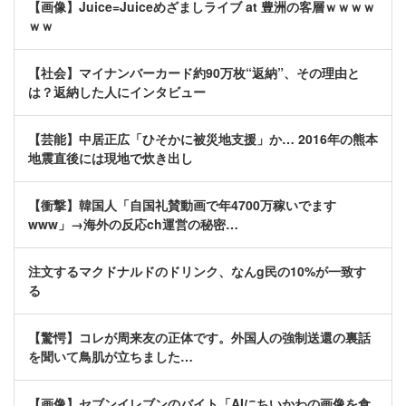
【画像】Juice=Juiceめざましライブ at 豊洲の客層ｗｗｗｗ
ｗｗ
【社会】マイナンバーカード約90万枚“返納”、その理由と
は？返納した人にインタビュー
【芸能】中居正広「ひそかに被災地支援」か… 2016年の熊本
地震直後には現地で炊き出し
【衝撃】韓国人「自国礼賛動画で年4700万稼いでます
www」→海外の反応ch運営の秘密…
注文するマクドナルドのドリンク、なんg民の10%が一致す
る
【驚愕】コレが周来友の正体です。外国人の強制送還の裏話
を聞いて鳥肌が立ちました…
【画像】セブンイレブンのバイト「AIにちいかわの画像を食