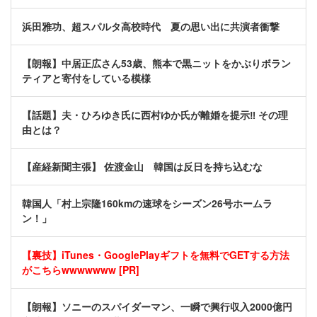
浜田雅功、超スパルタ高校時代 夏の思い出に共演者衝撃
【朗報】中居正広さん53歳、熊本で黒ニットをかぶりボラン
ティアと寄付をしている模様
【話題】夫・ひろゆき氏に西村ゆか氏が離婚を提示‼ その理
由とは？
【産経新聞主張】 佐渡金山 韓国は反日を持ち込むな
韓国人「村上宗隆160kmの速球をシーズン26号ホームラ
ン！」
【裏技】iTunes・GooglePlayギフトを無料でGETする方法
がこちらwwwwwww [PR]
【朗報】ソニーのスパイダーマン、一瞬で興行収入2000億円