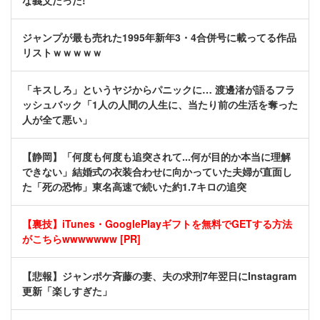
な義父だった!
ジャンプが最も売れた1995年新年3・4合併号に載ってる作品
リストｗｗｗｗｗ
「キスしろ」というヤジからパニックに… 渡邊渚が語るフラ
ッシュバック「1人の人間の人生に、当たり前の生活を奪った
人が全て悪い」
【静岡】「何度も何度も追突されて...何が目的か本当に理解
できない」結婚式の衣装合わせに向かっていた夫婦が直面し
た「死の恐怖」東名高速で続いた約1.7キロの追突
【裏技】iTunes・GooglePlayギフトを無料でGETする方法
がこちらwwwwwww [PR]
【悲報】ジャンポケ斉藤の妻、夫の求刑7年翌日にInstagram
更新「楽しすぎた」