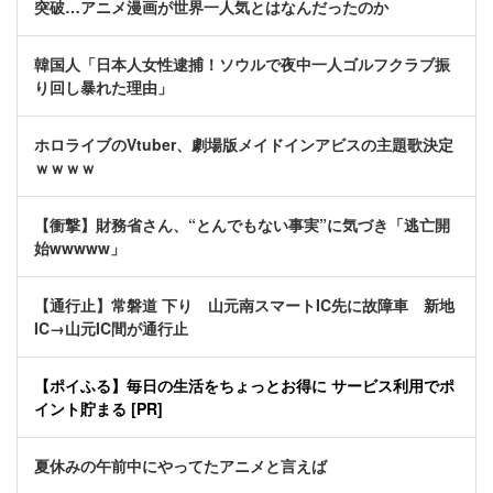
突破…アニメ漫画が世界一人気とはなんだったのか
韓国人「日本人女性逮捕！ソウルで夜中一人ゴルフクラブ振
り回し暴れた理由」
ホロライブのVtuber、劇場版メイドインアビスの主題歌決定
ｗｗｗｗ
【衝撃】財務省さん、“とんでもない事実”に気づき「逃亡開
始wwwww」
【通行止】常磐道 下り 山元南スマートIC先に故障車 新地
IC→山元IC間が通行止
【ポイふる】毎日の生活をちょっとお得に サービス利用でポ
イント貯まる [PR]
夏休みの午前中にやってたアニメと言えば