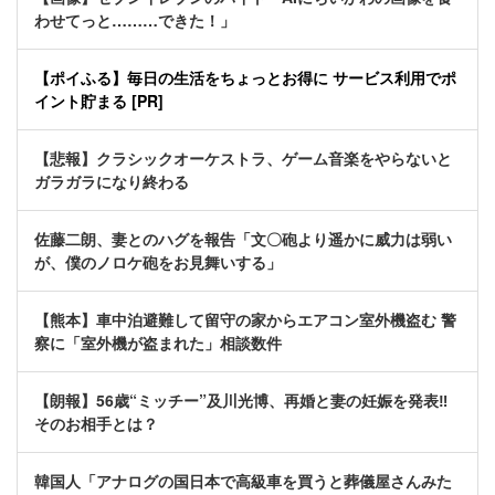
わせてっと………できた！」
【ポイふる】毎日の生活をちょっとお得に サービス利用でポ
イント貯まる [PR]
【悲報】クラシックオーケストラ、ゲーム音楽をやらないと
ガラガラになり終わる
佐藤二朗、妻とのハグを報告「文〇砲より遥かに威力は弱い
が、僕のノロケ砲をお見舞いする」
【熊本】車中泊避難して留守の家からエアコン室外機盗む 警
察に「室外機が盗まれた」相談数件
【朗報】56歳“ミッチー”及川光博、再婚と妻の妊娠を発表‼
そのお相手とは？
韓国人「アナログの国日本で高級車を買うと葬儀屋さんみた