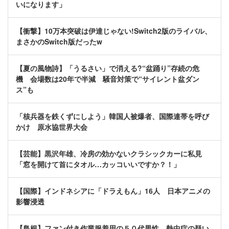
いになります」
【衝撃】10万本突破は伊達じゃない!Switch2版のライバル、
まさかのSwitch版だったw
【夏の風物詩】「うるさい」で消える?“盆踊り”存続の危
機 会場数は20年で半減 騒音対策で“サイレント盆ダン
ス”も
「核兵器を鉄くずにしよう」韓国人被爆者、国際連帯を呼び
かけ 原水協世界大会
【芸能】黒沢年雄、冷房の効かないクラシックカーに私見
「窓を開けて首にタオル…カッコいいですか？！」
【国際】インドネシアに「ドラえもん」16人 日本アニメの
影響浸透
【島根】ファン付き作業服着用の５０代男性、熱中症の疑い