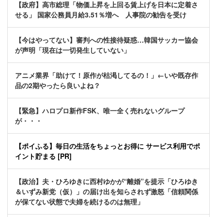
【政府】高市総理「物価上昇を上回る賃上げを日本に定着さ
せる」 国家公務員月給3.51％増へ 人事院の勧告を受け
【今はやってない】審判への性接待疑惑…韓国サッカー協会
が声明「現在は一切発生していない」
アニメ業界「助けて！原作が枯渇してるの！」←いや既存作
品の2期やったら良いよね？
【緊急】ハロプロ新作FSK、唯一全く売れないグループ
が・・・
【ポイふる】毎日の生活をちょっとお得に サービス利用でポ
イント貯まる [PR]
【政治】夫・ひろゆきに西村ゆかが“離婚”を提示「ひろゆき
＆いずみ新党（仮）」の届け出を知らされず激怒「信頼関係
が保てない状態で夫婦を続けるのは無理」