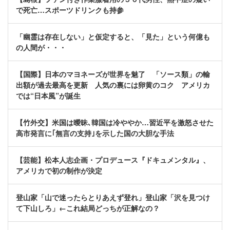
で死亡…スポーツドリンクも持参
「幽霊は存在しない」と仮定すると、「見た」という何億も
の人間が・・・
【国際】日本のマヨネーズが世界を魅了 「ソース類」の輸
出額が過去最高を更新 人気の裏には卵黄のコク アメリカ
では“日本風”が誕生
【竹外交】米国は曖昧､韓国は冷ややか…習近平を激怒させた
高市発言に｢無言の支持｣を示した国の大胆な手法
【芸能】松本人志企画・プロデュース『ドキュメンタル』、
アメリカで初の制作が決定
登山家「山で迷ったらとりあえず登れ」登山家「沢を見つけ
て下山しろ」←これ結局どっちが正解なの？