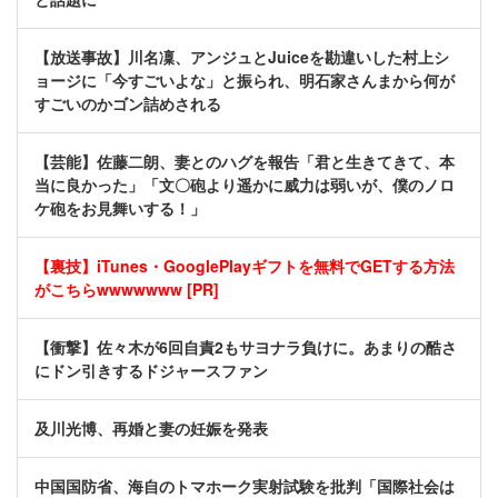
【放送事故】川名凜、アンジュとJuiceを勘違いした村上シ
ョージに「今すごいよな」と振られ、明石家さんまから何が
すごいのかゴン詰めされる
【芸能】佐藤二朗、妻とのハグを報告「君と生きてきて、本
当に良かった」「文〇砲より遥かに威力は弱いが、僕のノロ
ケ砲をお見舞いする！」
【裏技】iTunes・GooglePlayギフトを無料でGETする方法
がこちらwwwwwww [PR]
【衝撃】佐々木が6回自責2もサヨナラ負けに。あまりの酷さ
にドン引きするドジャースファン
及川光博、再婚と妻の妊娠を発表
中国国防省、海自のトマホーク実射試験を批判「国際社会は