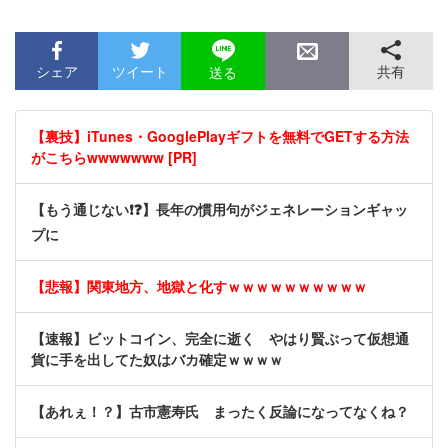
シェア
ツイート
共有
送る
【裏技】iTunes・GooglePlayギフトを無料でGETする方法
がこちらwwwwwww [PR]
【もう通じない❗❓】長年の慣用句がジェネレーションギャッ
プに
【悲報】関東地方、地獄と化すｗｗｗｗｗｗｗｗｗｗ
【速報】ビットコイン、完全に逝く やはり賢ぶって仮想通
貨に手を出してた奴はバカ確定ｗｗｗｗ
【あれぇ！？】古市憲寿氏 まったく反論になってなくね？