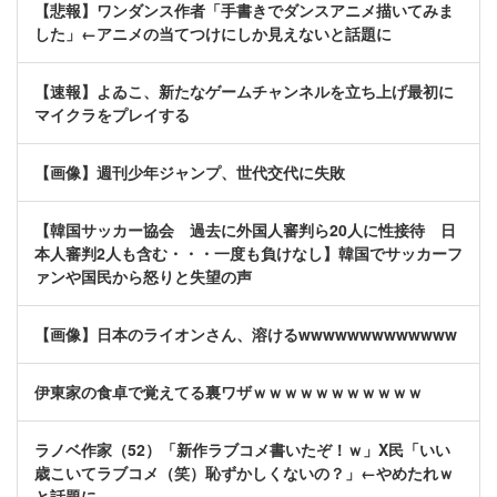
【悲報】ワンダンス作者「手書きでダンスアニメ描いてみま
した」←アニメの当てつけにしか見えないと話題に
【速報】よゐこ、新たなゲームチャンネルを立ち上げ最初に
マイクラをプレイする
【画像】週刊少年ジャンプ、世代交代に失敗
【韓国サッカー協会 過去に外国人審判ら20人に性接待 日
本人審判2人も含む・・・一度も負けなし】韓国でサッカーフ
ァンや国民から怒りと失望の声
【画像】日本のライオンさん、溶けるwwwwwwwwwwwww
伊東家の食卓で覚えてる裏ワザｗｗｗｗｗｗｗｗｗｗｗ
ラノベ作家（52）「新作ラブコメ書いたぞ！ｗ」X民「いい
歳こいてラブコメ（笑）恥ずかしくないの？」←やめたれｗ
と話題に