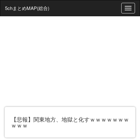
5chまとめMAP(総合)
T
o
g
g
l
e
n
a
v
i
g
a
t
i
o
n
【悲報】関東地方、地獄と化すｗｗｗｗｗｗｗ
ｗｗｗ