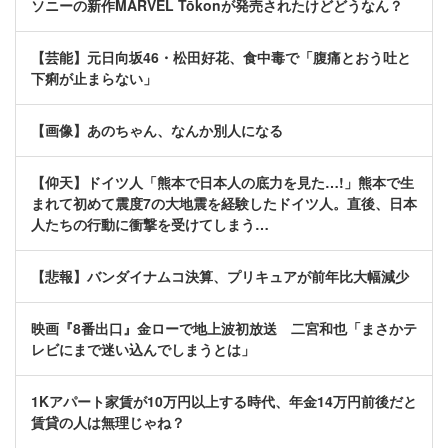
ソニーの新作MARVEL Tōkonが発売されたけどどうなん？
【芸能】元日向坂46・松田好花、食中毒で「腹痛とおう吐と
下痢が止まらない」
【画像】あのちゃん、なんか別人になる
【仰天】ドイツ人「熊本で日本人の底力を見た…!」熊本で生
まれて初めて震度7の大地震を経験したドイツ人。直後、日本
人たちの行動に衝撃を受けてしまう…
【悲報】バンダイナムコ決算、プリキュアが前年比大幅減少
映画『8番出口』金ローで地上波初放送 二宮和也「まさかテ
レビにまで迷い込んでしまうとは」
1Kアパート家賃が10万円以上する時代、年金14万円前後だと
賃貸の人は無理じゃね？