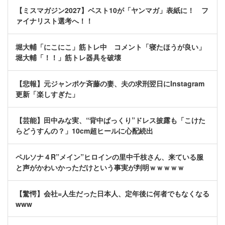
【ミスマガジン2027】ベスト10が「ヤンマガ」表紙に！ フ
ァイナリスト選考へ！！
堀大輔「にこにこ」筋トレ中 コメント「寝たほうが良い」
堀大輔「！！」筋トレ器具を破壊
【悲報】元ジャンポケ斉藤の妻、夫の求刑翌日にInstagram
更新「楽しすぎた」
【芸能】田中みな実、“背中ぱっくり”ドレス披露も「こけた
らどうすんの？」10cm超ヒールに心配続出
ペルソナ４R”メイン”ヒロインの里中千枝さん、来ている服
と声がかわいかっただけという事実が判明ｗｗｗｗｗ
【驚愕】会社=人生だった日本人、定年後に何者でもなくなる
www