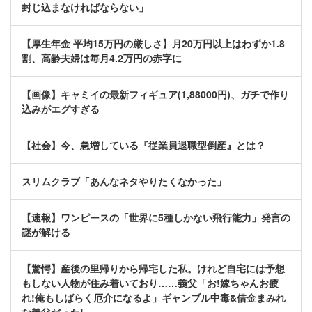
封じ込まなければならない」
【厚生年金 平均15万円の厳しさ】月20万円以上はわずか1.8
割、高齢夫婦は毎月4.2万円の赤字に
【画像】キャミイの最新フィギュア(1,88000円)、ガチで作り
込みがエグすぎる
【社会】今、急増している『従業員退職型倒産』とは？
スリムクラブ「あんなネタやりたくなかった」
【速報】ワンピースの「世界に5種しかない飛行能力」発言の
謎が解ける
【驚愕】産後の里帰りから帰宅した私。けれど自宅には予想
もしない人物が住み着いており……義父「お!嫁ちゃんお疲
れ!俺もしばらく厄介になるよ」ギャンブル中毒&借金まみれ