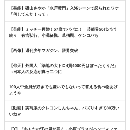
【芸能】磯山さやか「水戸黄門」入浴シーンで怒られたワケ
「何してんだ！って」
【芸能】ミッチー再婚！57歳でパパに！ 芸能界50代パパ
続々 有吉弘行、小澤征悦、草彅剛、ケンコバも
【画像】週刊少年マガジン、限界突破
【仰天】外国人「築地の大トロ4貫4000円はぼったくりだ」
→日本人の反応が真っ二つに
100人中全員が好きでも嫌いでもないって答える食べ物あげ
ようや
【動画】実写版のクレヨンしんちゃん、バズりすぎて80万い
いねｗ
【X】「あんたの汗の風が届く」小原ブラスがハンディファ