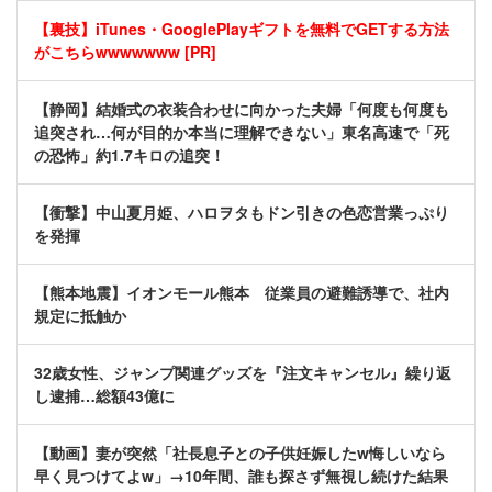
【裏技】iTunes・GooglePlayギフトを無料でGETする方法
がこちらwwwwwww [PR]
【静岡】結婚式の衣装合わせに向かった夫婦「何度も何度も
追突され…何が目的か本当に理解できない」東名高速で「死
の恐怖」約1.7キロの追突！
【衝撃】中山夏月姫、ハロヲタもドン引きの色恋営業っぷり
を発揮
【熊本地震】イオンモール熊本 従業員の避難誘導で、社内
規定に抵触か
32歳女性、ジャンプ関連グッズを『注文キャンセル』繰り返
し逮捕…総額43億に
【動画】妻が突然「社長息子との子供妊娠したw悔しいなら
早く見つけてよw」→10年間、誰も探さず無視し続けた結果