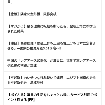
果」
【悲報】隣家の室外機、限界突破
【マジかよ】猫を理由に転勤を断ったら、翌朝上司に呼び出
された結果
【注目】高市総理「物価上昇を上回る賃上げを日本に定着さ
せる」➡国家公務員月給3.51％増へ‼
中国の「レアアース武器化」が裏目に、世界で重レアアース
供給網の構築が加速
【不起訴】わいせつな行為疑いで逮捕 エジプト国籍の男性
を不起訴処分 鳥取地検
【ポイふる】毎日の生活をちょっとお得に サービス利用でポ
イント貯まる [PR]