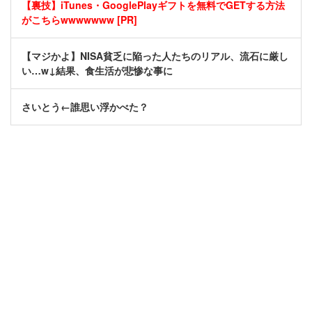
【裏技】iTunes・GooglePlayギフトを無料でGETする方法
がこちらwwwwwww [PR]
【マジかよ】NISA貧乏に陥った人たちのリアル、流石に厳し
い…w↓結果、食生活が悲惨な事に
さいとう←誰思い浮かべた？