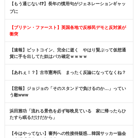
【もう通じない❗❓】長年の慣用句がジェネレーションギャッ
プに
【ブリテン・ファースト】英国各地で反移民デモと反対派が
衝突
【速報】ビットコイン、完全に逝く やはり賢ぶって仮想通
貨に手を出してた奴はバカ確定ｗｗｗｗ
【あれぇ！？】古市憲寿氏 まったく反論になってなくね？
【悲報】ジョジョの「そのスタンドで負けるのか…」ってい
う敵www
浜田雅功「流れる景色を必ず毎晩見ている 家に帰ったらひ
たすら眠るだけだから」
【今はやってない】審判への性接待疑惑…韓国サッカー協会