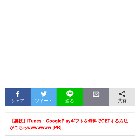
シェア
ツイート
共有
送る
【裏技】iTunes・GooglePlayギフトを無料でGETする方法
がこちらwwwwwww [PR]