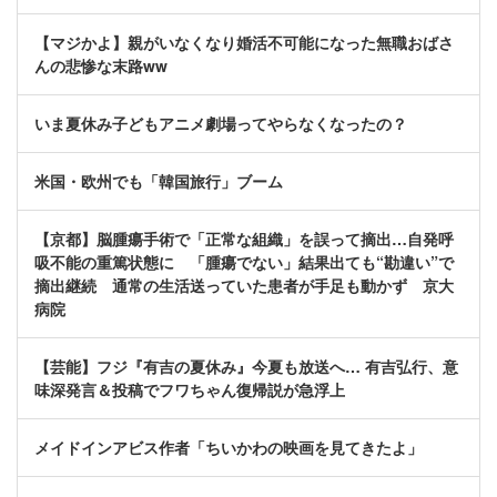
【マジかよ】親がいなくなり婚活不可能になった無職おばさ
んの悲惨な末路ww
いま夏休み子どもアニメ劇場ってやらなくなったの？
米国・欧州でも「韓国旅行」ブーム
【京都】脳腫瘍手術で「正常な組織」を誤って摘出…自発呼
吸不能の重篤状態に 「腫瘍でない」結果出ても“勘違い”で
摘出継続 通常の生活送っていた患者が手足も動かず 京大
病院
【芸能】フジ『有吉の夏休み』今夏も放送へ… 有吉弘行、意
味深発言＆投稿でフワちゃん復帰説が急浮上
メイドインアビス作者「ちいかわの映画を見てきたよ」