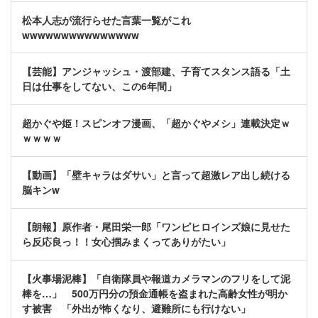
松本人志が流行らせた言葉一覧がこれ
wwwwwwwwwwwwwww
【芸能】アンジャッシュ・渡部建、子育てスタンス語る「土
日は仕事をしてない、この6年間」
超かぐや姫！スピンオフ漫画、「超かぐやメシ」連載決定ｗ
ｗｗｗｗ
【動画】「壁キャラはダサい」と言って超激レア出し続ける
脳キンw
【朗報】原作者・尾田栄一郎「ワンピヒロインズ娘に見せた
ら反応良っ！！女心掴みまくってありがたい」
【火事場泥棒】「自衛隊員や報道カメラマンのフリをして泥
棒を…」 500万円分の預金通帳を盗まれた高齢女性が明か
す被害 「外出が怖くなり、避難所にも行けない」