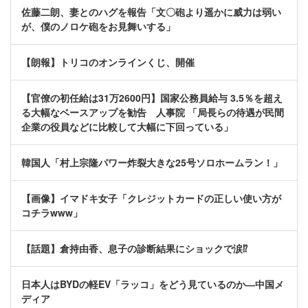
佐藤二朗、妻とのハグを報告「文〇砲より遥かに威力は弱い
が、僕のノロケ砲をお見舞いする」
【朗報】トリコのオンラインくじ、開催
【官僚の初任給は31万2600円】国家公務員給与 3.5％を超え
る大幅なベースアップを勧告 人事院 「局長らの待遇が民間
企業の役員などに比較して大幅に下回っている」
韓国人「村上宗隆パワー炸裂大きな25号ソロホームラン！」
【画像】イマドキ女子「クレジットカードの正しい使い方が
コチラwww」
【話題】倉持由香、息子の診断結果にショックで涙⁉
日本人はBYDの軽EV「ラッコ」をどう見ているのか―中国メ
ディア