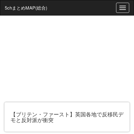
5chまとめMAP(総合)
T
o
g
g
l
e
n
a
v
i
g
a
t
i
o
n
【ブリテン・ファースト】英国各地で反移民デ
モと反対派が衝突