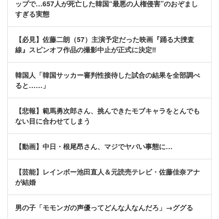
ップで…657人が死亡した韓国“最悪の人権侵害”のおぞまし
すぎる実態
【必見】佐藤二朗（57）主演予定だった映画『踊る大捜査
線』スピンオフ作品の撮影中止が正式に決定‼
韓国人「韓国サッカー審判性接待した試合の結果を全部調べ
ると……」
【悲報】範馬勇次郎さん、挑んできたモブキャラをとんでも
ない目に合わせてしまう
【動画】中日・根尾昂さん、マジでヤバい事態に…
【芸能】レインボー池田直人＆元読売テレビ・佐藤佳奈アナ
が結婚
男の子「モモンガの声優ってどんな人なんだろ」→ググる