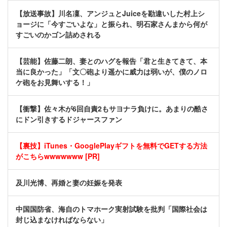
【放送事故】川名凜、アンジュとJuiceを勘違いした村上シ
ョージに「今すごいよな」と振られ、明石家さんまから何が
すごいのかゴン詰めされる
【芸能】佐藤二朗、妻とのハグを報告「君と生きてきて、本
当に良かった」「文〇砲より遥かに威力は弱いが、僕のノロ
ケ砲をお見舞いする！」
【衝撃】佐々木が6回自責2もサヨナラ負けに。あまりの酷さ
にドン引きするドジャースファン
【裏技】iTunes・GooglePlayギフトを無料でGETする方法
がこちらwwwwwww [PR]
及川光博、再婚と妻の妊娠を発表
中国国防省、海自のトマホーク実射試験を批判「国際社会は
封じ込まなければならない」