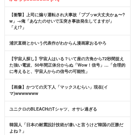
【衝撃】上司に煽り運転され大事故「ププッw大丈夫かぁ〜?
w」→俺「あなたのせいで玉突き事故発生してますが」
「え!?」
浦沢直樹とかいう代表作がわからん漫画家おるやろ
【宇宙人探し】宇宙人はいる？いて座の方角から72秒間捉え
た強い電波、50年間正体分からぬ「Wow！信号」…「合理的
に考えると、宇宙人からの信号の可能性」
【画像】かつての天下人「マックスむらい」現在(イ
マ)wwwwwww
ユニクロのBLEACHのTシャツ、オサレ過ぎる
韓国人「日本の耐震設計技術が凄いと言うけど韓国の圧勝だ
よね？」