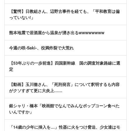
【驚愕】日教組さん、辺野古事件を経ても、「平和教育は偏
っていない!」
熊本地震で居酒屋から温泉が湧き出るwwwwwwww
今週の咲-Saki-、役満炸裂で大荒れ
【53年ぶりの一歩前進】四国新幹線 国の調査対象路線に選
定
【動画】玉川徹さん、「死刑発言」について釈明するも内容
がクソすぎて更に大炎上……
銀シャリ・橋本「映画館でなんでみんなポップコーン食べた
いんですか」
「14歳の少年に挿入を…」性器に火をつけ脅迫、少女達はモ