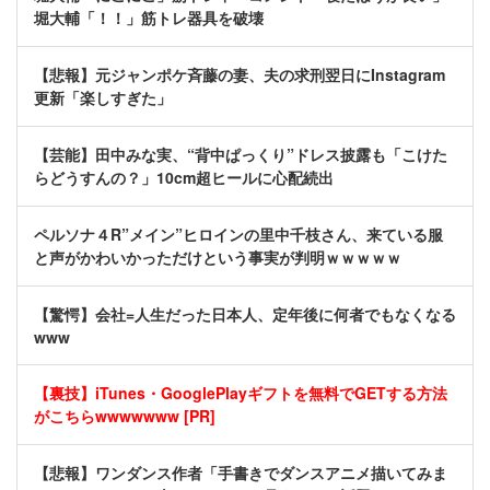
堀大輔「！！」筋トレ器具を破壊
【悲報】元ジャンポケ斉藤の妻、夫の求刑翌日にInstagram
更新「楽しすぎた」
【芸能】田中みな実、“背中ぱっくり”ドレス披露も「こけた
らどうすんの？」10cm超ヒールに心配続出
ペルソナ４R”メイン”ヒロインの里中千枝さん、来ている服
と声がかわいかっただけという事実が判明ｗｗｗｗｗ
【驚愕】会社=人生だった日本人、定年後に何者でもなくなる
www
【裏技】iTunes・GooglePlayギフトを無料でGETする方法
がこちらwwwwwww [PR]
【悲報】ワンダンス作者「手書きでダンスアニメ描いてみま