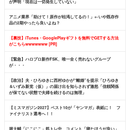
が声明「現在は一切発生していない」
アニメ業界「助けて！原作が枯渇してるの！」←いや既存作
品の2期やったら良いよね？
【裏技】iTunes・GooglePlayギフトを無料でGETする方法
がこちらwwwwwww [PR]
【緊急】ハロプロ新作FSK、唯一全く売れないグループ
が・・・
【政治】夫・ひろゆきに西村ゆかが“離婚”を提示「ひろゆき
＆いずみ新党（仮）」の届け出を知らされず激怒「信頼関係
が保てない状態で夫婦を続けるのは無理」
【ミスマガジン2027】ベスト10が「ヤンマガ」表紙に！ フ
ァイナリスト選考へ！！
堀大輔「にこにこ」筋トレ中 コメント「寝たほうが良い」