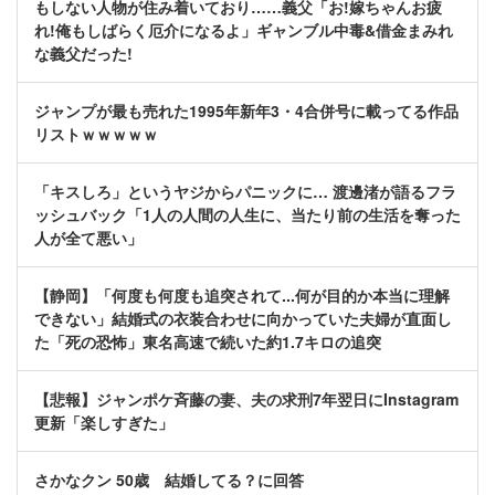
もしない人物が住み着いており……義父「お!嫁ちゃんお疲
れ!俺もしばらく厄介になるよ」ギャンブル中毒&借金まみれ
な義父だった!
ジャンプが最も売れた1995年新年3・4合併号に載ってる作品
リストｗｗｗｗｗ
「キスしろ」というヤジからパニックに… 渡邊渚が語るフラ
ッシュバック「1人の人間の人生に、当たり前の生活を奪った
人が全て悪い」
【静岡】「何度も何度も追突されて...何が目的か本当に理解
できない」結婚式の衣装合わせに向かっていた夫婦が直面し
た「死の恐怖」東名高速で続いた約1.7キロの追突
【悲報】ジャンポケ斉藤の妻、夫の求刑7年翌日にInstagram
更新「楽しすぎた」
さかなクン 50歳 結婚してる？に回答