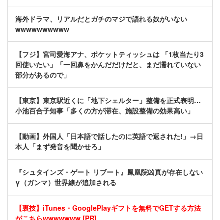
海外ドラマ、リアルだとガチのマジで語れる奴がいない
wwwwwwwwww
【フジ】宮司愛海アナ、ポケットティッシュは 「1枚当たり3
回使いたい」「一回鼻をかんだだけだと、まだ濡れていない
部分があるので」
【東京】東京駅近くに「地下シェルター」整備を正式表明…
小池百合子知事「多くの方が滞在、施設整備の効果高い」
【動画】外国人「日本語で話したのに英語で返された!」→日
本人「まず発音を聞かせろ」
『シュタインズ・ゲート リブート』鳳凰院凶真が存在しない
γ（ガンマ）世界線が追加される
【裏技】iTunes・GooglePlayギフトを無料でGETする方法
がこちらwwwwwww [PR]