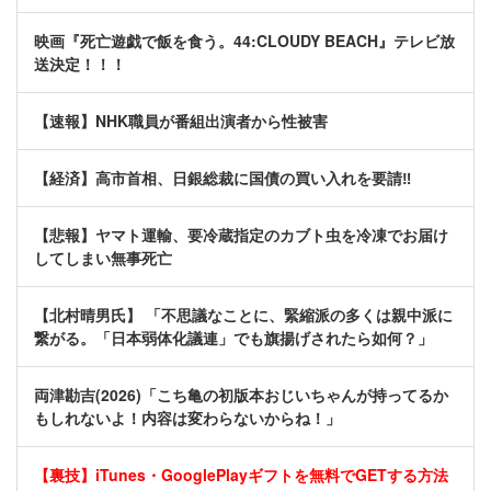
映画『死亡遊戯で飯を食う。44:CLOUDY BEACH』テレビ放
送決定！！！
【速報】NHK職員が番組出演者から性被害
【経済】高市首相、日銀総裁に国債の買い入れを要請‼
【悲報】ヤマト運輸、要冷蔵指定のカブト虫を冷凍でお届け
してしまい無事死亡
【北村晴男氏】 「不思議なことに、緊縮派の多くは親中派に
繋がる。「日本弱体化議連」でも旗揚げされたら如何？」
両津勘吉(2026)「こち亀の初版本おじいちゃんが持ってるか
もしれないよ！内容は変わらないからね！」
【裏技】iTunes・GooglePlayギフトを無料でGETする方法