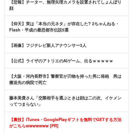
【悲報】チーター、無理矢理カメラを設置されてしょんぼり
顔
【仰天】実は「本当の元ネタ」が存在した? 2ちゃんねる・
Flash・平成の最恐都市伝説5選
【画像】フジテレビ新人アナウンサー3人
【公式】ライザのアトリエのAIゲーム、出るｗｗｗｗｗ
【大阪・河内長野市】警察官が刃物を持った男に発砲 男は
搬送先の病院で死亡
藤本美貴さん「交際相手を選ぶときは顔は二の次、イケメン
ってつまらない」
【裏技】iTunes・GooglePlayギフトを無料でGETする方法
がこちらwwwwwww [PR]