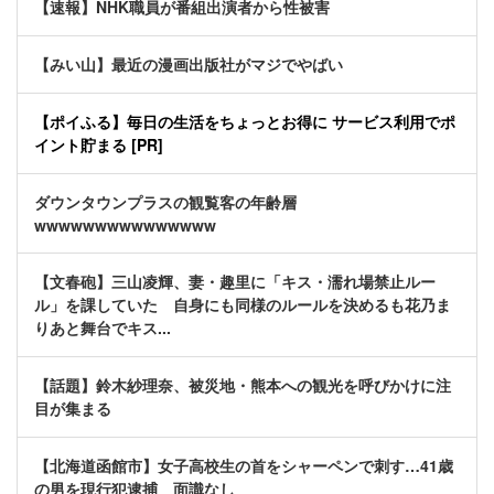
【速報】NHK職員が番組出演者から性被害
【みい山】最近の漫画出版社がマジでやばい
【ポイふる】毎日の生活をちょっとお得に サービス利用でポ
イント貯まる [PR]
ダウンタウンプラスの観覧客の年齢層
wwwwwwwwwwwwwww
【文春砲】三山凌輝、妻・趣里に「キス・濡れ場禁止ルー
ル」を課していた 自身にも同様のルールを決めるも花乃ま
りあと舞台でキス...
【話題】鈴木紗理奈、被災地・熊本への観光を呼びかけに注
目が集まる
【北海道函館市】女子高校生の首をシャーペンで刺す…41歳
の男を現行犯逮捕 面識なし