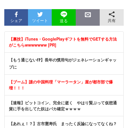
シェア
ツイート
共有
送る
【裏技】iTunes・GooglePlayギフトを無料でGETする方法
がこちらwwwwwww [PR]
【もう通じない❗❓】長年の慣用句がジェネレーションギャッ
プに
【ブーム】謎の中国料理「マーラータン」屋が都市部で爆
増！！！
【速報】ビットコイン、完全に逝く やはり賢ぶって仮想通
貨に手を出してた奴はバカ確定ｗｗｗｗ
【あれぇ！？】古市憲寿氏 まったく反論になってなくね？