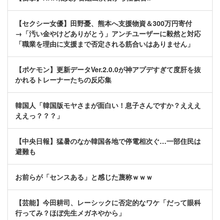
【セクシー女優】田野憂、熊本へ支援物資＆300万円寄付
→「汚い金やけどありがとう」アンチユーザーに毅然と対応
「職業を理由に支援まで否定される筋合いはありません」
【ポケモン】更新データVer.2.0.0が神アプデすぎて度肝を抜
かれるトレーナーたちの反応集
韓国人「韓国版モヤさまが面白い！息子さんですか？えええ
ええっ？？？」
【中央日報】猛暑のなか韓国各地で停電相次ぐ…一部住民は
避難も
お前らが「センスある」と感じた蔑称ｗｗｗ
【芸能】今田耕司、レーシックに否定的なワケ「だって眼科
行ってみ？ほぼ先生メガネやから」