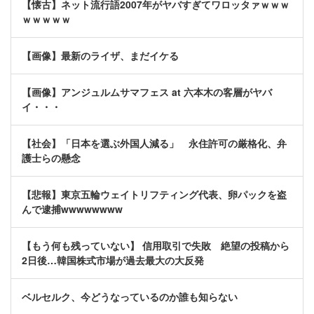
【懐古】ネット流行語2007年がヤバすぎてワロッタァｗｗｗ
ｗｗｗｗｗ
【画像】最新のライザ、まだイケる
【画像】アンジュルムサマフェス at 六本木の客層がヤバ
イ・・・
【社会】「日本を選ぶ外国人減る」 永住許可の厳格化、弁
護士らの懸念
【悲報】東京五輪ウェイトリフティング代表、卵パックを盗
んで逮捕wwwwwwww
【もう何も残っていない】 信用取引で失敗 絶望の投稿から
2日後…韓国株式市場が過去最大の大反発
ベルセルク、今どうなっているのか誰も知らない