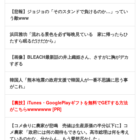
【悲報】ジョジョの「そのスタンドで負けるのか…」ってい
う敵www
浜田雅功「流れる景色を必ず毎晩見ている 家に帰ったらひ
たすら眠るだけだから」
【画像】BLEACH最新話の井上織姫さん、さすがに胸がデカ
すぎる
韓国人「熊本地震の政府支援で韓国人が一番不思議に思う事
がこれ」
【裏技】iTunes・GooglePlayギフトを無料でGETする方法
がこちらwwwwwww [PR]
【コメ余りに農家が悲鳴 売値は生産原価の半分以下に】コ
メ農家 「政府には何の期待もできない。高市総理は何を考え
ているのかな。分からん。もう愛想尽かした」