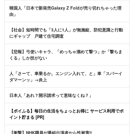
韓国人「日本で新発売Galaxy Z Foldが売り切れちゃった理
由」
【社会】短時間でも「3人に1人」が無施錠、防犯意識と行動
にギャップ 戸建て住宅調査
【悲報】弓使いキャラ、「めっちゃ溜めて撃つ」か「撃ちま
くる」しか技がない
人「さーて、車乗るか。エンジン入れて、と」車「スパーイ
ダマーンッ」→炎上
日本人「あれ？開示請求って意味なくね？」
【ポイふる】毎日の生活をちょっとお得に サービス利用でポ
イント貯まる [PR]
【衝撃】NHK職員が番組出演者から性被害‼