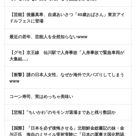
【芸能】後藤真希、自虐あいさつ「40歳おばさん」東京アイ
ドルフェスに登場
最近の若年、芸能人を全然知らないwww
【グモ】京王線 仙川駅で人身事故「人身事故で緊急車両が
大集結...」
【衝撃】謎の日本人女性、なぜか海外で大バズりしてしまう
www
コーン寿司、実はめっちゃ美味い
【悲報】”ちいかわ”のモモンガ退場まであと残り数話か
【国際】「日本を必ず後悔させる」北朝鮮金総書記の妹・金
与正氏 海自のミサイル実射実験に「日本の軍事大国化黙認