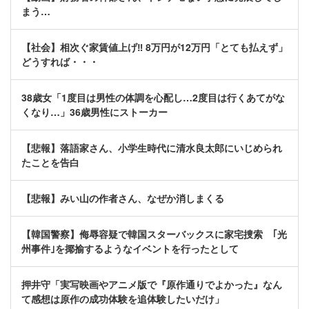
まう…
【社会】相次ぐ家賃値上げ‼ 8万円が12万円「とても払えず」
どうすれば・・・
38歳女「1度目は男性の体調を心配し…2度目は行くあてがな
くなり…」36歳男性にストーカー
【悲報】落語家さん、小学生時代に清水良太郎にいじめられ
たことを告白
【悲報】みい山の作者さん、なぜか消しまくる
【韓国警察】侮辱容疑で韓国スターバックスに家宅捜索 ｢光
州事件｣を揶揄するようなイベントを行ったとして
押井守「実写映画やアニメ版で『原作通りでよかった』なん
て感想は原作の成功体験を追体験したいだけ」