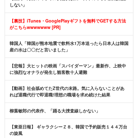
しない」
【裏技】iTunes・GooglePlayギフトを無料でGETする方法
がこちらwwwwwww [PR]
韓国人「韓国が熊本地震で飲料水1万本送ったら日本人は韓国
産の水は〇〇だと言いました」
【悲報】大ヒットの映画「スパイダーマン」最新作、上映中
に強烈なオナラが発生し観客数十人避難
【動画】社会舐めてたZ世代の末路。気に入らないことがあ
れば退職代行で即退職!理想の職場を求め続けた結果
柳葉敏郎の代表作、「踊る大捜査線しかない」
【東亜日報】 ギャラクシーＺ８、韓国で予約販売１４４万台
の旋風