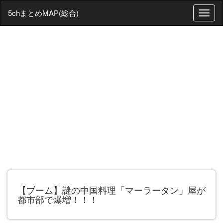
5chまとめMAP(総合)
T
o
g
g
l
e
n
a
v
i
g
a
t
i
o
n
【ブーム】謎の中国料理「マーラータン」屋が
都市部で爆増！！！