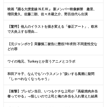
映画『踊る大捜査線 N.E.W.』 新メンバー映像解禁 趣里、
増田貴久、佐藤二朗、佐々木蔵之介、野呂佳代ら出演
【驚愕】他人のイラストを描き変える「修正アート」、欧米
で大炎上する理由…
【元ジャンポケ】斉藤慎二被告に懲役7年求刑 不同意性交な
どの罪
ワイの地元、Turkeyとか言うアニメとコラボ
和田アキ子、なんでも“ハラスメント”扱いする風潮に疑問
「しゃべれなくなっちゃう」
【衝撃】プレゼン当日、いつもケチな上司が「高級焼肉弁当
奢ってやる」→怪しいので上司と俺の弁当を入れ替えた結果