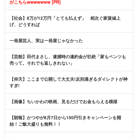
がこちらwwwwwww [PR]
【社会】8万が12万円「とても払えず」 相次ぐ家賃値上
げ、どうすれば
一発屋芸人、実は一発屋じゃなかった
【芸能】田代まさし、逮捕時の違約金が壮絶「家もベンツも
売って。それでも返しきれない」
【仰天】ここまで公開して大丈夫!反則過ぎるダイレクトが神
すぎ!
【画像】ちいかわの映画、見るだけでお金もらえる模様
【朗報】かつやが8月7日から150円引きキャンペーンを開
始！ご飯大盛りも無料！！