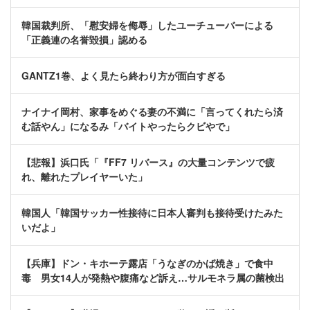
韓国裁判所、「慰安婦を侮辱」したユーチューバーによる
「正義連の名誉毀損」認める
GANTZ1巻、よく見たら終わり方が面白すぎる
ナイナイ岡村、家事をめぐる妻の不満に「言ってくれたら済
む話やん」になるみ「バイトやったらクビやで」
【悲報】浜口氏「『FF7 リバース』の大量コンテンツで疲
れ、離れたプレイヤーいた」
韓国人「韓国サッカー性接待に日本人審判も接待受けたみた
いだよ」
【兵庫】ドン・キホーテ露店「うなぎのかば焼き」で食中
毒 男女14人が発熱や腹痛など訴え…サルモネラ属の菌検出