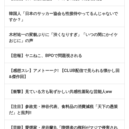
韓国人「日本のサッカー協会も性接待やってるんじゃないで
すか？」
木村祐一の変貌ぶりに「渋くなりすぎ」「いつの間にかイケ
おじに」の声
【悲報】ヤニねこ、BPOで問題視される
【感想スレ】アメトーーク! 【CLUB配信で見られる懐かし回
&傑作回】
【衝撃】見ている方も恥ずかしい共感性羞恥な芸能人ww
【注目】参政党・神谷代表、食料品の消費減税「天下の愚策
だ」と批判‼
【芸能】愛煙家・岸谷蘭丸「喫煙者の権利がマジで侵害され