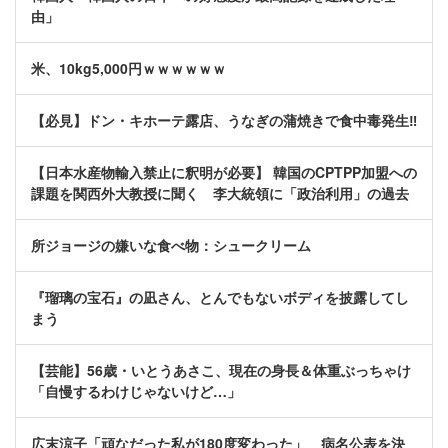
由」
米、10kg5,000円ｗｗｗｗｗｗ
【必見】ドン・キホーテ露店、うなぎの蒲焼きで食中毒発生‼
【日本水産物輸入禁止に釈明が必要】 韓国のCPTPP加盟への
課題を関西外大教授に聞く 李大統領に「政治利用」の過去
所ジョージの嫌いな食べ物：シュークリーム
『瑠璃の宝石』の凪さん、とんでもないボディを披露してし
まう
【芸能】56歳・いとうあさこ、現在の身長＆体重ぶっちゃけ
「自慢するわけじゃないけど…」
広末涼子「頑なだった私が180度変わった」 病名公表を決