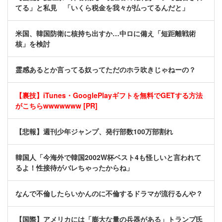
てる」と私見 「いくら税金を我々が払ってるんだと」
米国、韓国防衛に核持ち出すか…中ロに備え「短距離戦術
核」を検討
霊感あるとか言ってる奴ってただのホラ吹きじゃねーの？
【裏技】iTunes・GooglePlayギフトを無料でGETする方法
がこちらwwwwwww [PR]
【悲報】週刊少年ジャンプ、発行部数100万部割れ
韓国人「今海外で韓国2002W杯ベスト4も怪しいと言われて
るよ！性接待がバレちゃったからね」
なんで不倫したらいかんのに不倫するドラマが流行るんや？
【国際】アメリカには「膨大な量の兵器がある」トランプ氏