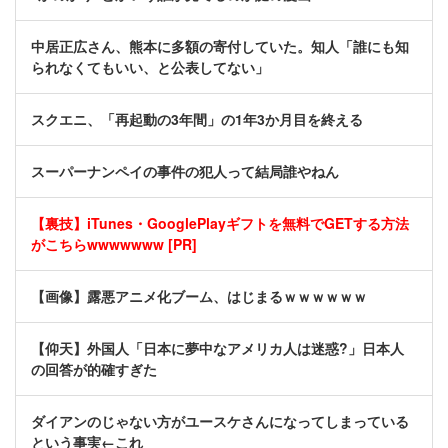
中居正広さん、熊本に多額の寄付していた。知人「誰にも知
られなくてもいい、と公表してない」
スクエニ、「再起動の3年間」の1年3か月目を終える
スーパーナンペイの事件の犯人って結局誰やねん
【裏技】iTunes・GooglePlayギフトを無料でGETする方法
がこちらwwwwwww [PR]
【画像】露悪アニメ化ブーム、はじまるｗｗｗｗｗｗ
【仰天】外国人「日本に夢中なアメリカ人は迷惑?」日本人
の回答が的確すぎた
ダイアンのじゃない方がユースケさんになってしまっている
という事実←これ