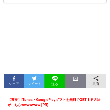
シェア
ツイート
共有
送る
【裏技】iTunes・GooglePlayギフトを無料でGETする方法
がこちらwwwwwww [PR]