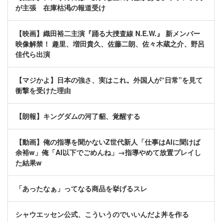
が主張 在庫枯渇の報道受け
【映画】織田裕二主演『踊る大捜査線 N.E.W.』 新メンバー
映像解禁！ 趣里、増田貴久、佐藤二朗、佐々木蔵之介、野呂
佳代ら出演
【マジかよ】日本の強さ、実はこれ。外国人が“日常”を見て
衝撃を受けた理由
【朗報】キングダムの河了貂、覚醒する
【動画】俺の指導を聞かないZ世代新人「仕事はAIに聞けば
余裕w」俺「AI以下でごめんね」→指導やめて放置プレイし
た結果w
「あったなぁ」ってなる商品を挙げるスレ
シャウエッセン公式、こういうのでいいんだよ丼を作る