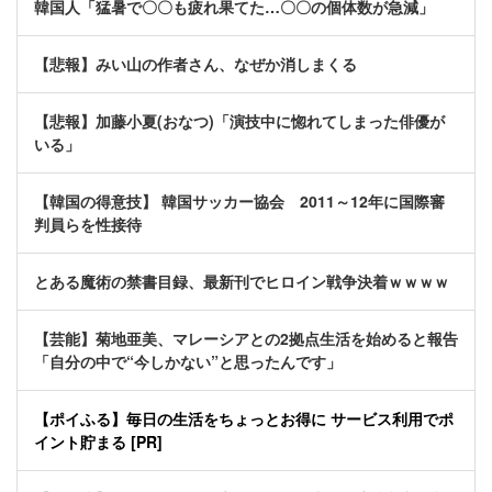
韓国人「猛暑で〇〇も疲れ果てた…〇〇の個体数が急減」
【悲報】みい山の作者さん、なぜか消しまくる
【悲報】加藤小夏(おなつ)「演技中に惚れてしまった俳優が
いる」
【韓国の得意技】 韓国サッカー協会 2011～12年に国際審
判員らを性接待
とある魔術の禁書目録、最新刊でヒロイン戦争決着ｗｗｗｗ
【芸能】菊地亜美、マレーシアとの2拠点生活を始めると報告
「自分の中で“今しかない”と思ったんです」
【ポイふる】毎日の生活をちょっとお得に サービス利用でポ
イント貯まる [PR]