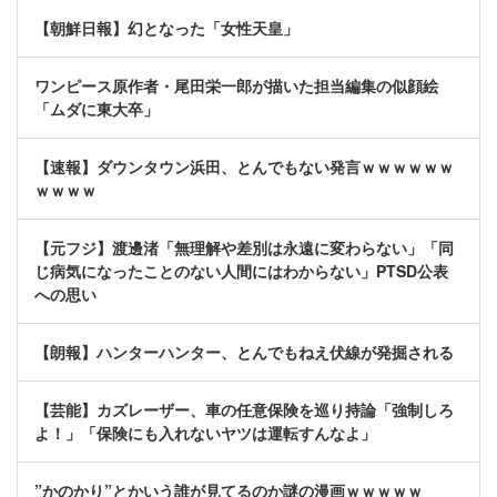
【朝鮮日報】幻となった「女性天皇」
ワンピース原作者・尾田栄一郎が描いた担当編集の似顔絵
「ムダに東大卒」
【速報】ダウンタウン浜田、とんでもない発言ｗｗｗｗｗｗ
ｗｗｗｗ
【元フジ】渡邊渚「無理解や差別は永遠に変わらない」「同
じ病気になったことのない人間にはわからない」PTSD公表
への思い
【朗報】ハンターハンター、とんでもねえ伏線が発掘される
【芸能】カズレーザー、車の任意保険を巡り持論「強制しろ
よ！」「保険にも入れないヤツは運転すんなよ」
”かのかり”とかいう誰が見てるのか謎の漫画ｗｗｗｗｗ