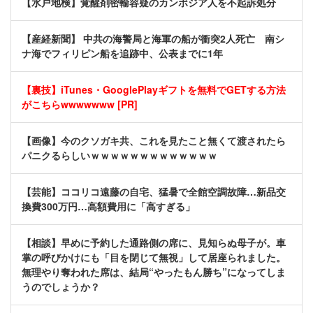
【水戸地検】覚醒剤密輸容疑のカンボジア人を不起訴処分
【産経新聞】 中共の海警局と海軍の船が衝突2人死亡 南シ
ナ海でフィリピン船を追跡中、公表までに1年
【裏技】iTunes・GooglePlayギフトを無料でGETする方法
がこちらwwwwwww [PR]
【画像】今のクソガキ共、これを見たこと無くて渡されたら
パニクるらしいｗｗｗｗｗｗｗｗｗｗｗｗｗ
【芸能】ココリコ遠藤の自宅、猛暑で全館空調故障…新品交
換費300万円…高額費用に「高すぎる」
【相談】早めに予約した通路側の席に、見知らぬ母子が。車
掌の呼びかけにも「目を閉じて無視」して居座られました。
無理やり奪われた席は、結局“やったもん勝ち”になってしま
うのでしょうか？