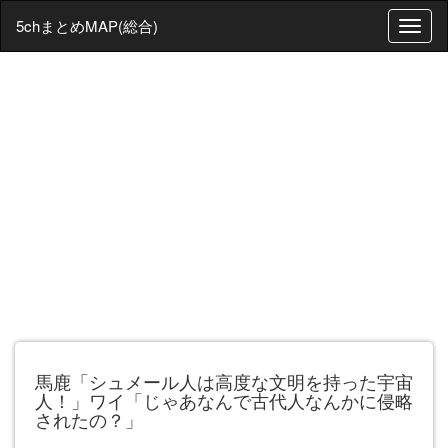
5chまとめMAP(総合)
T
o
g
g
l
e
n
a
v
i
g
a
t
i
o
n
馬鹿「シュメール人は高度な文明を持った宇宙
人！」ワイ「じゃあなんで古代人なんかに侵略
されたの？」