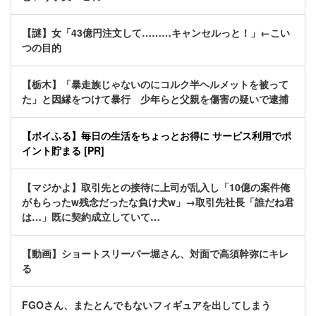
【謎】女「43億円注文して………キャンセルっと！」←こい
つの目的
【栃木】「暴走族じゃないのにコルク半ヘルメットを被って
た」と因縁をつけて暴行 少年らと父親を傷害の疑いで逮捕
【ポイふる】毎日の生活をちょっとお得に サービス利用でポ
イント貯まる [PR]
【マジかよ】取引先との接待に上司が乱入し「10億の案件俺
がもらったw残念だったな負け犬w」→取引先社長「誰だね君
は…」既に契約成立していて…
【動画】ショートスリーパー堀さん、対面で高須幹弥にキレ
る
FGOさん、またとんでもないフィギュアを出してしまう