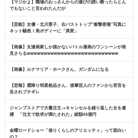
【マジかよ】職場のおっさんからの遊びの誘い断ったらとん
でもないこと言われたんだが
【芸能】女優・北川景子、右バストトップ“衝撃密着”写真に
ネット騒然！美ボディーに「異変」
【画像】女漫画家しか描かないバトル漫画のワンシーンが発
見さらるwwwwwwwwwwwwwwwwwwwwwwwwwww
【画像】ルナマリア・ホークさん、ガンダムになる
【悲報】霜降り明星粗品さん、後輩芸人のファンから苦言を
呈されブチギレ
ジャンプストアで大量注文→キャンセルを繰り返した女を逮
捕 「注文で欲求が満たされた」総額43億円
金曜ロードショー「借りくらしのアリエッティ」って面白い
の？