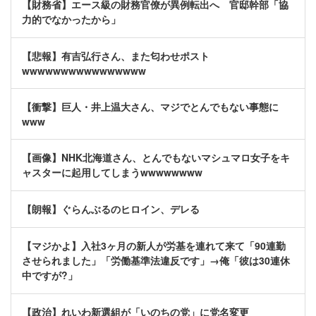
【財務省】エース級の財務官僚が異例転出へ 官邸幹部「協
力的でなかったから」
【悲報】有吉弘行さん、また匂わせポスト
wwwwwwwwwwwwwwww
【衝撃】巨人・井上温大さん、マジでとんでもない事態に
www
【画像】NHK北海道さん、とんでもないマシュマロ女子をキ
ャスターに起用してしまうwwwwwwww
【朗報】ぐらんぶるのヒロイン、デレる
【マジかよ】入社3ヶ月の新人が労基を連れて来て「90連勤
させられました」「労働基準法違反です」→俺「彼は30連休
中ですが?」
【政治】れいわ新選組が「いのちの党」に党名変更