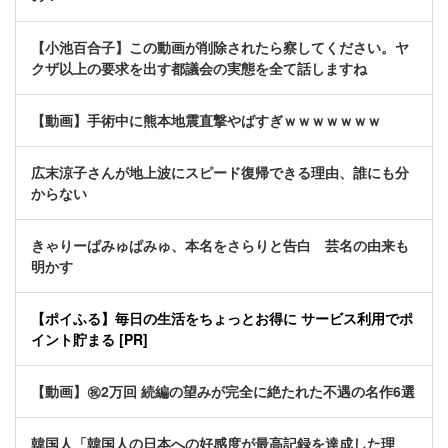
【小池百合子】この動画が削除されたら察してください。ヤ
クザ以上の要求を出す都議会の実態を全て話しますね
【動画】手術中に熊本地震直撃やばすぎｗｗｗｗｗｗｗ
広末涼子さんが地上波にスピード復帰できる理由、誰にも分
からない
きゃりーぱみゅぱみゅ、本名をさらりと告白 芸名の由来も
明かす
【ポイふる】毎日の生活をちょっとお得に サービス利用でポ
イント貯まる [PR]
【動画】㊗️2万回 続編の望みが完全に絶たれた不遇の名作6選
韓国人「韓国人の日本への好感度が最高記録を達成した理