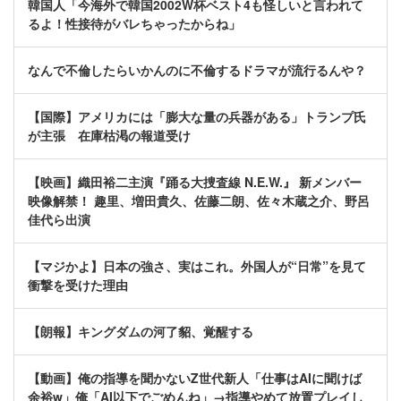
韓国人「今海外で韓国2002W杯ベスト4も怪しいと言われて
るよ！性接待がバレちゃったからね」
なんで不倫したらいかんのに不倫するドラマが流行るんや？
【国際】アメリカには「膨大な量の兵器がある」トランプ氏
が主張 在庫枯渇の報道受け
【映画】織田裕二主演『踊る大捜査線 N.E.W.』 新メンバー
映像解禁！ 趣里、増田貴久、佐藤二朗、佐々木蔵之介、野呂
佳代ら出演
【マジかよ】日本の強さ、実はこれ。外国人が“日常”を見て
衝撃を受けた理由
【朗報】キングダムの河了貂、覚醒する
【動画】俺の指導を聞かないZ世代新人「仕事はAIに聞けば
余裕w」俺「AI以下でごめんね」→指導やめて放置プレイし