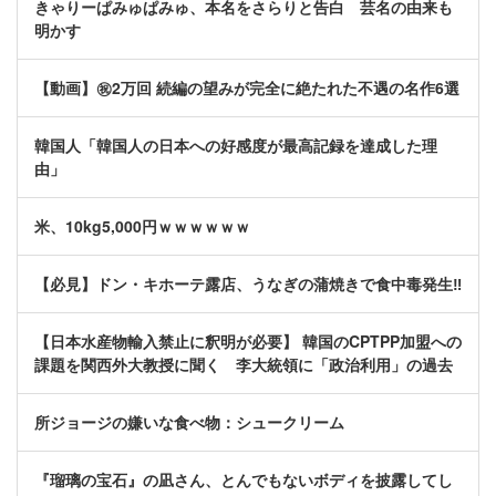
きゃりーぱみゅぱみゅ、本名をさらりと告白 芸名の由来も
明かす
【動画】㊗️2万回 続編の望みが完全に絶たれた不遇の名作6選
韓国人「韓国人の日本への好感度が最高記録を達成した理
由」
米、10kg5,000円ｗｗｗｗｗｗ
【必見】ドン・キホーテ露店、うなぎの蒲焼きで食中毒発生‼
【日本水産物輸入禁止に釈明が必要】 韓国のCPTPP加盟への
課題を関西外大教授に聞く 李大統領に「政治利用」の過去
所ジョージの嫌いな食べ物：シュークリーム
『瑠璃の宝石』の凪さん、とんでもないボディを披露してし