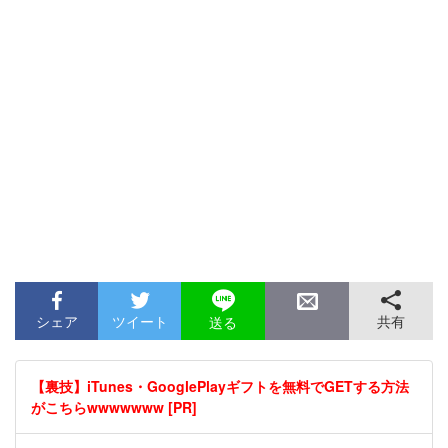
シェア
ツイート
共有
送る
【裏技】iTunes・GooglePlayギフトを無料でGETする方法
がこちらwwwwwww [PR]