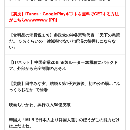
【裏技】iTunes・GooglePlayギフトを無料でGETする方法
がこちらwwwwwww [PR]
【食料品の消費税１％】参政党の神谷宗幣代表 「天下の愚策
だ。 ５％くらいの一律減税でないと経済の後押しにならな
い」
【IT/ネット】中国企業Zbtlink製ルーター20機種にバックド
ア、外部から完全制御のおそれ
【芸能】田中みな実、結婚＆第1子妊娠後、初の公の場… “ふ
っくらおなか”で登場
映画ちいかわ、興行収入50億突破
韓国人「MLBで日本人より韓国人選手のほうがこの能力だけ
は上だよね」