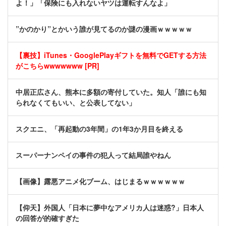
よ！」「保険にも入れないヤツは運転すんなよ」
”かのかり”とかいう誰が見てるのか謎の漫画ｗｗｗｗｗ
【裏技】iTunes・GooglePlayギフトを無料でGETする方法
がこちらwwwwwww [PR]
中居正広さん、熊本に多額の寄付していた。知人「誰にも知
られなくてもいい、と公表してない」
スクエニ、「再起動の3年間」の1年3か月目を終える
スーパーナンペイの事件の犯人って結局誰やねん
【画像】露悪アニメ化ブーム、はじまるｗｗｗｗｗｗ
【仰天】外国人「日本に夢中なアメリカ人は迷惑?」日本人
の回答が的確すぎた