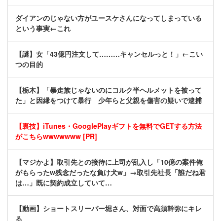
ダイアンのじゃない方がユースケさんになってしまっている
という事実←これ
【謎】女「43億円注文して………キャンセルっと！」←こい
つの目的
【栃木】「暴走族じゃないのにコルク半ヘルメットを被って
た」と因縁をつけて暴行 少年らと父親を傷害の疑いで逮捕
【裏技】iTunes・GooglePlayギフトを無料でGETする方法
がこちらwwwwwww [PR]
【マジかよ】取引先との接待に上司が乱入し「10億の案件俺
がもらったw残念だったな負け犬w」→取引先社長「誰だね君
は…」既に契約成立していて…
【動画】ショートスリーパー堀さん、対面で高須幹弥にキレ
る