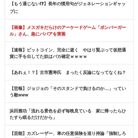
【もう通じない❗❓】長年の慣用句がジェネレーションギャッ
プに
【画像】メスガキだらけのアーケードゲーム「ボンバーガー
ル」さん、急にババアを実装
【速報】ビットコイン、完全に逝く やはり賢ぶって仮想通
貨に手を出してた奴はバカ確定ｗｗｗｗ
【あれぇ！？】古市憲寿氏 まったく反論になってなくね？
【悲報】ジョジョの「そのスタンドで負けるのか…」ってい
う敵www
浜田雅功「流れる景色を必ず毎晩見ている 家に帰ったらひ
たすら眠るだけだから」
【芸能】カズレーザー、車の任意保険を巡り持論「強制しろ