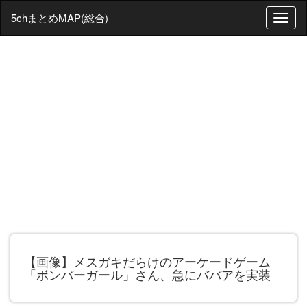
5chまとめMAP(総合)
T
o
g
g
l
e
n
a
v
i
g
a
t
i
o
n
【画像】メスガキだらけのアーケードゲーム
「ボンバーガール」さん、急にババアを実装