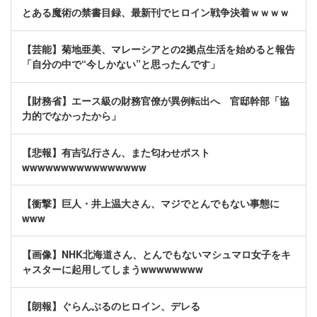
とある魔術の禁書目録、最新刊でヒロイン戦争決着ｗｗｗｗ
【芸能】菊地亜美、マレーシアとの2拠点生活を始めると報告
「自分の中で“今しかない”と思ったんです」
【財務省】エース級の財務官僚が異例転出へ 官邸幹部「協
力的でなかったから」
【悲報】有吉弘行さん、また匂わせポスト
wwwwwwwwwwwwwwww
【衝撃】巨人・井上温大さん、マジでとんでもない事態に
www
【画像】NHK北海道さん、とんでもないマシュマロ女子をキ
ャスターに起用してしまうwwwwwwww
【朗報】ぐらんぶるのヒロイン、デレる