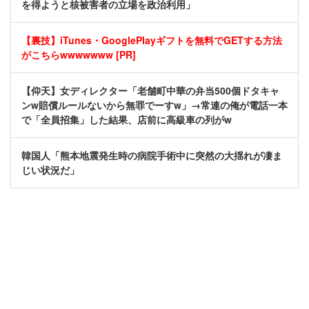
を得ようと核被害者の立場を政治利用」
【裏技】iTunes・GooglePlayギフトを無料でGETする方法
がこちらwwwwwww [PR]
【仰天】女ディレクター「老舗町中華の弁当500個ドタキャ
ンw賠償ルールないから無罪でーすw」→常連の俺が電話一本
で「全員招集」した結果、店前に高級車の列がw
韓国人「熊本地震発生時の病院手術中に突然の大揺れが凄ま
じい状況だ」