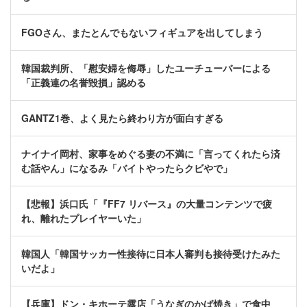
FGOさん、またとんでもないフィギュアを出してしまう
韓国裁判所、「慰安婦を侮辱」したユーチューバーによる
「正義連の名誉毀損」認める
GANTZ1巻、よく見たら終わり方が面白すぎる
ナイナイ岡村、家事をめぐる妻の不満に「言ってくれたら済
む話やん」になるみ「バイトやったらクビやで」
【悲報】浜口氏「『FF7 リバース』の大量コンテンツで疲
れ、離れたプレイヤーいた」
韓国人「韓国サッカー性接待に日本人審判も接待受けたみた
いだよ」
【兵庫】ドン・キホーテ露店「うなぎのかば焼き」で食中