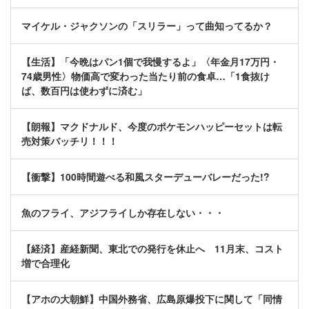
マイケル・ジャクソンの「スリラー」って曲知ってるか？
【生活】「今晩はパン1個で我慢するよ」〈年金月17万円・
74歳男性〉物価高で変わった当たり前の食卓…「1食抜け
ば、数百円は使わずに済む」
【朗報】マクドナルド、今度のポケモンハッピーセットは転
売対策バッチリ！！！
【衝撃】100時間遊べる和風スターデューバレーだった!?
魚のフライ、アジフライしか存在しない・・・
【経済】産経新聞、東北での発行を休止へ 11月末、コスト
増で合理化
【アホの大朝鮮】中国外務省、広島原爆投下に関して「同情