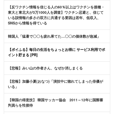
【反ワクチン情報を信じる人の60％以上はワクチンを接種・
東大と東北大が3万1000人を調査】ワクチン忌避と、信じて
いる誤情報の多さの双方に共通する要因は若年、低収入、
SNSから情報を得ている
韓国人「猛暑で〇〇も疲れ果てた…〇〇の個体数が急減」
【ポイふる】毎日の生活をちょっとお得に サービス利用でポ
イント貯まる [PR]
【悲報】みい山の作者さん、なぜか消しまくる
【悲報】加藤小夏(おなつ)「演技中に惚れてしまった俳優が
いる」
【韓国の得意技】 韓国サッカー協会 2011～12年に国際審
判員らを性接待