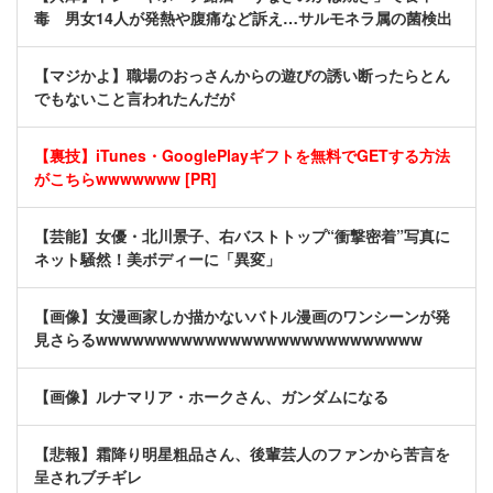
毒 男女14人が発熱や腹痛など訴え…サルモネラ属の菌検出
【マジかよ】職場のおっさんからの遊びの誘い断ったらとん
でもないこと言われたんだが
【裏技】iTunes・GooglePlayギフトを無料でGETする方法
がこちらwwwwwww [PR]
【芸能】女優・北川景子、右バストトップ“衝撃密着”写真に
ネット騒然！美ボディーに「異変」
【画像】女漫画家しか描かないバトル漫画のワンシーンが発
見さらるwwwwwwwwwwwwwwwwwwwwwwwwwww
【画像】ルナマリア・ホークさん、ガンダムになる
【悲報】霜降り明星粗品さん、後輩芸人のファンから苦言を
呈されブチギレ