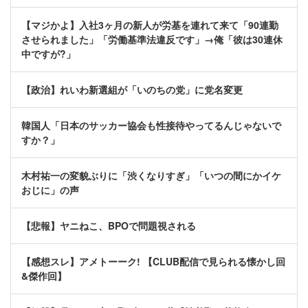
【マジかよ】入社3ヶ月の新人が労基を連れて来て「90連勤
させられました」「労働基準法違反です」→俺「彼は30連休
中ですが?」
【政治】れいわ新選組が「いのちの党」に党名変更
韓国人「日本のサッカー協会も性接待やってるんじゃないで
すか？」
木村祐一の変貌ぶりに「渋くなりすぎ」「いつの間にかイケ
おじに」の声
【悲報】ヤニねこ、BPOで問題視される
【感想スレ】アメトーーク! 【CLUB配信で見られる懐かし回
&傑作回】