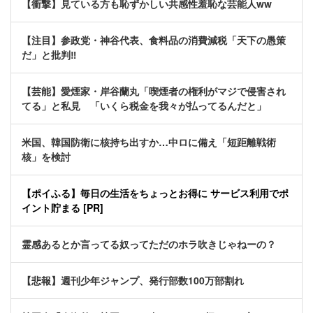
【衝撃】見ている方も恥ずかしい共感性羞恥な芸能人ww
【注目】参政党・神谷代表、食料品の消費減税「天下の愚策
だ」と批判‼
【芸能】愛煙家・岸谷蘭丸「喫煙者の権利がマジで侵害され
てる」と私見 「いくら税金を我々が払ってるんだと」
米国、韓国防衛に核持ち出すか…中ロに備え「短距離戦術
核」を検討
【ポイふる】毎日の生活をちょっとお得に サービス利用でポ
イント貯まる [PR]
霊感あるとか言ってる奴ってただのホラ吹きじゃねーの？
【悲報】週刊少年ジャンプ、発行部数100万部割れ