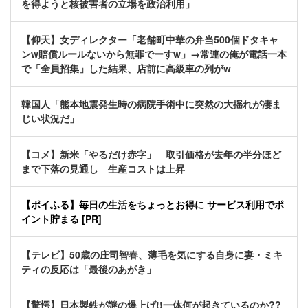
を得ようと核被害者の立場を政治利用」
【仰天】女ディレクター「老舗町中華の弁当500個ドタキャ
ンw賠償ルールないから無罪でーすw」→常連の俺が電話一本
で「全員招集」した結果、店前に高級車の列がw
韓国人「熊本地震発生時の病院手術中に突然の大揺れが凄ま
じい状況だ」
【コメ】新米「やるだけ赤字」 取引価格が去年の半分ほど
まで下落の見通し 生産コストは上昇
【ポイふる】毎日の生活をちょっとお得に サービス利用でポ
イント貯まる [PR]
【テレビ】50歳の庄司智春、薄毛を気にする自身に妻・ミキ
ティの反応は「最後のあがき」
【驚愕】日本製鉄が謎の爆上げ!!一体何が起きているのか??