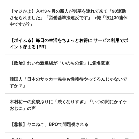
【マジかよ】入社3ヶ月の新人が労基を連れて来て「90連勤
させられました」「労働基準法違反です」→俺「彼は30連休
中ですが?」
【ポイふる】毎日の生活をちょっとお得に サービス利用でポ
イント貯まる [PR]
【政治】れいわ新選組が「いのちの党」に党名変更
韓国人「日本のサッカー協会も性接待やってるんじゃないで
すか？」
木村祐一の変貌ぶりに「渋くなりすぎ」「いつの間にかイケ
おじに」の声
【悲報】ヤニねこ、BPOで問題視される