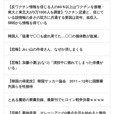
【反ワクチン情報を信じる人の60％以上はワクチンを接種・
東大と東北大が3万1000人を調査】ワクチン忌避と、信じて
いる誤情報の多さの双方に共通する要因は若年、低収入、
SNSから情報を得ている
韓国人「猛暑で〇〇も疲れ果てた…〇〇の個体数が急減」
【悲報】みい山の作者さん、なぜか消しまくる
【悲報】加藤小夏(おなつ)「演技中に惚れてしまった俳優が
いる」
【韓国の得意技】 韓国サッカー協会 2011～12年に国際審
判員らを性接待
とある魔術の禁書目録、最新刊でヒロイン戦争決着ｗｗｗｗ
【芸能】菊地亜美、マレーシアとの2拠点生活を始めると報告