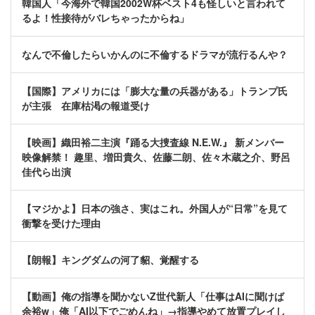
韓国人「今海外で韓国2002W杯ベスト4も怪しいと言われて
るよ！性接待がバレちゃったからね」
なんで不倫したらいかんのに不倫するドラマが流行るんや？
【国際】アメリカには「膨大な量の兵器がある」トランプ氏
が主張 在庫枯渇の報道受け
【映画】織田裕二主演『踊る大捜査線 N.E.W.』 新メンバー
映像解禁！ 趣里、増田貴久、佐藤二朗、佐々木蔵之介、野呂
佳代ら出演
【マジかよ】日本の強さ、実はこれ。外国人が“日常”を見て
衝撃を受けた理由
【朗報】キングダムの河了貂、覚醒する
【動画】俺の指導を聞かないZ世代新人「仕事はAIに聞けば
余裕w」俺「AI以下でごめんね」→指導やめて放置プレイし