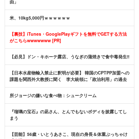
由」
米、10kg5,000円ｗｗｗｗｗｗ
【裏技】iTunes・GooglePlayギフトを無料でGETする方法
がこちらwwwwwww [PR]
【必見】ドン・キホーテ露店、うなぎの蒲焼きで食中毒発生‼
【日本水産物輸入禁止に釈明が必要】 韓国のCPTPP加盟への
課題を関西外大教授に聞く 李大統領に「政治利用」の過去
所ジョージの嫌いな食べ物：シュークリーム
『瑠璃の宝石』の凪さん、とんでもないボディを披露してし
まう
【芸能】56歳・いとうあさこ、現在の身長＆体重ぶっちゃけ