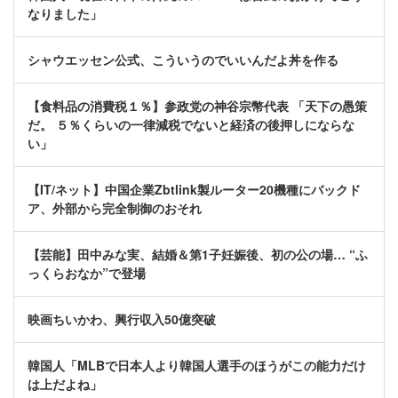
なりました」
シャウエッセン公式、こういうのでいいんだよ丼を作る
【食料品の消費税１％】参政党の神谷宗幣代表 「天下の愚策
だ。 ５％くらいの一律減税でないと経済の後押しにならな
い」
【IT/ネット】中国企業Zbtlink製ルーター20機種にバックド
ア、外部から完全制御のおそれ
【芸能】田中みな実、結婚＆第1子妊娠後、初の公の場… “ふ
っくらおなか”で登場
映画ちいかわ、興行収入50億突破
韓国人「MLBで日本人より韓国人選手のほうがこの能力だけ
は上だよね」