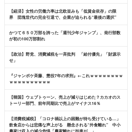
【経済】女性の労働力率は北欧並みも「低賃金依存」の限
界 団塊世代の完全引退で、企業が迫られる“最後の選択”
かつて６５０万部を誇った「週刊少年ジャンプ」、発行部数
が初の100万部割れ
【政治】野党、消費減税を一斉批判 「給付優先」「財源示
せ」
『ジャンポケ斉藤、懲役7年の求刑』←これｗｗｗｗｗｗｗｗ
ｗｗｗｗｗｗｗｗｗｗ
【韓国】ウェブトゥーン、売上が減りはじめた？カカオのス
トーリー部門、前年同期比で売上がマイナス16％
【消費税減税】「コロナ禍以上の困難が待ち受けている…」
飲食店からは悲痛な声上がる 懸念される“外食離れ” 中小
農家は収入の減少危惧「農家離れに拍車が…」