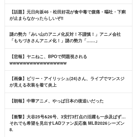
【話題】元日向坂46・松田好花が食中毒で腹痛・嘔吐・下痢
が止まらなかったらしいぞ‼
謎の勢力「みい山のアニメ化反対！不謹慎！」アニメ会社
「もちづきさんアニメ化！」謎の勢力「……」
【悲報】ヤニねこ、BPOで問題視される
wwwwwwwwwwwwwwwww
【画像】ビリー・アイリッシュ(24)さん、ライブでマンスジ
が見える衣装を着て炎上
【朗報】中華アニメ、やっぱ日本の後追いだった
【衝撃】大谷25号&26号、3安打3打点の活躍も一歩及ばず…
それでも希望を見出すLADファン反応集 MLB2026シーズン
8.