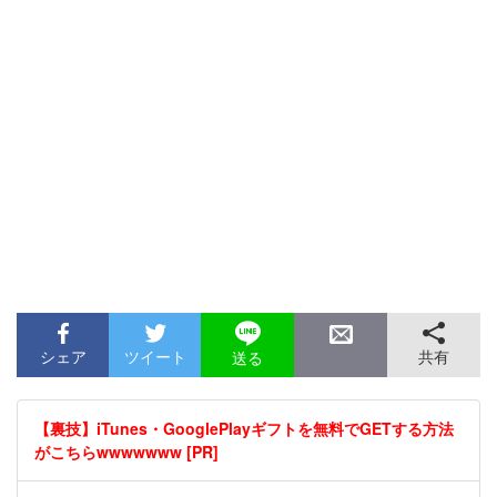
シェア
ツイート
共有
送る
【裏技】iTunes・GooglePlayギフトを無料でGETする方法
がこちらwwwwwww [PR]