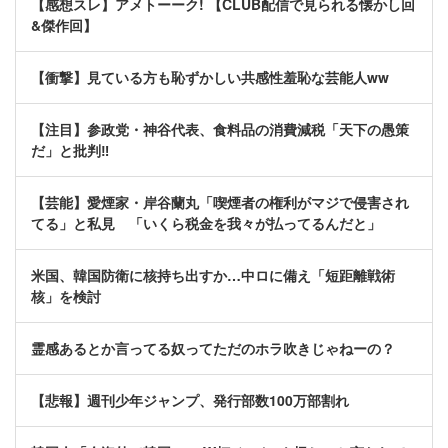
【感想スレ】アメトーーク! 【CLUB配信で見られる懐かし回
&傑作回】
【衝撃】見ている方も恥ずかしい共感性羞恥な芸能人ww
【注目】参政党・神谷代表、食料品の消費減税「天下の愚策
だ」と批判‼
【芸能】愛煙家・岸谷蘭丸「喫煙者の権利がマジで侵害され
てる」と私見 「いくら税金を我々が払ってるんだと」
米国、韓国防衛に核持ち出すか…中ロに備え「短距離戦術
核」を検討
霊感あるとか言ってる奴ってただのホラ吹きじゃねーの？
【悲報】週刊少年ジャンプ、発行部数100万部割れ