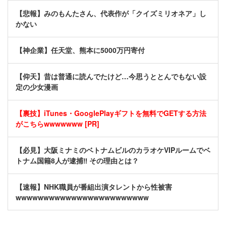
【悲報】みのもんたさん、代表作が「クイズミリオネア」し
かない
【神企業】任天堂、熊本に5000万円寄付
【仰天】昔は普通に読んでたけど…今思うととんでもない設
定の少女漫画
【裏技】iTunes・GooglePlayギフトを無料でGETする方法
がこちらwwwwwww [PR]
【必見】大阪ミナミのベトナムビルのカラオケVIPルームでベ
トナム国籍8人が逮捕‼ その理由とは？
【速報】NHK職員が番組出演タレントから性被害
wwwwwwwwwwwwwwwwwwwwwwww