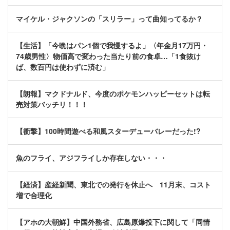
マイケル・ジャクソンの「スリラー」って曲知ってるか？
【生活】「今晩はパン1個で我慢するよ」〈年金月17万円・
74歳男性〉物価高で変わった当たり前の食卓…「1食抜け
ば、数百円は使わずに済む」
【朗報】マクドナルド、今度のポケモンハッピーセットは転
売対策バッチリ！！！
【衝撃】100時間遊べる和風スターデューバレーだった!?
魚のフライ、アジフライしか存在しない・・・
【経済】産経新聞、東北での発行を休止へ 11月末、コスト
増で合理化
【アホの大朝鮮】中国外務省、広島原爆投下に関して「同情