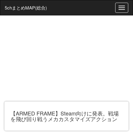
5chまとめMAP(総合)
T
o
g
g
l
e
n
a
v
i
g
a
t
i
o
n
【ARMED FRAME】Steam向けに発表。戦場
を飛び回り戦うメカカスタマイズアクション