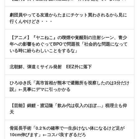
劇団員やってる友達からたまにチケット買わされるから見に
行くんやけどさ・・・
【アニメ】『ヤニねこ』の喫煙や覚醒剤の注射シーン、青少
年への影響をめぐってBPOで問題視「社会的な問題になって
いる時に紛らわしいことをするな」
北朝鮮、弾道ミサイル発射 EEZ外に落下
ひろゆき氏「高市首相が熊本で避難所を視察したのは3分だけ
説」←見事にデマに引っかかる
【芸能】錦鯉・渡辺隆「飲み代は収入のほぼ…」税理士も仰
天
骨延長手術「0.2％の確率で一生歩けない体になるけど足が
10cm伸びます」←コスパ良すぎるだろ