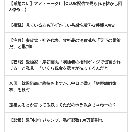
【感想スレ】アメトーーク! 【CLUB配信で見られる懐かし回
&傑作回】
【衝撃】見ている方も恥ずかしい共感性羞恥な芸能人ww
【注目】参政党・神谷代表、食料品の消費減税「天下の愚策
だ」と批判‼
【芸能】愛煙家・岸谷蘭丸「喫煙者の権利がマジで侵害され
てる」と私見 「いくら税金を我々が払ってるんだと」
米国、韓国防衛に核持ち出すか…中ロに備え「短距離戦術
核」を検討
霊感あるとか言ってる奴ってただのホラ吹きじゃねーの？
【悲報】週刊少年ジャンプ、発行部数100万部割れ