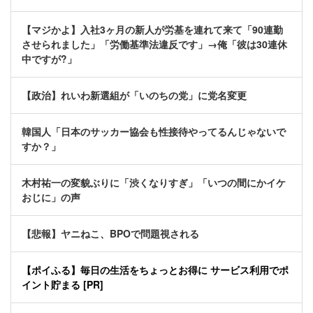
【マジかよ】入社3ヶ月の新人が労基を連れて来て「90連勤
させられました」「労働基準法違反です」→俺「彼は30連休
中ですが?」
【政治】れいわ新選組が「いのちの党」に党名変更
韓国人「日本のサッカー協会も性接待やってるんじゃないで
すか？」
木村祐一の変貌ぶりに「渋くなりすぎ」「いつの間にかイケ
おじに」の声
【悲報】ヤニねこ、BPOで問題視される
【ポイふる】毎日の生活をちょっとお得に サービス利用でポ
イント貯まる [PR]