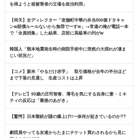
を得ようと核被害者の立場を政治利用」
【仰天】女ディレクター「老舗町中華の弁当500個ドタキャ
ンw賠償ルールないから無罪でーすw」→常連の俺が電話一本
で「全員招集」した結果、店前に高級車の列がw
韓国人「熊本地震発生時の病院手術中に突然の大揺れが凄ま
じい状況だ」
【コメ】新米「やるだけ赤字」 取引価格が去年の半分ほど
まで下落の見通し 生産コストは上昇
【テレビ】50歳の庄司智春、薄毛を気にする自身に妻・ミキ
ティの反応は「最後のあがき」
【驚愕】日本製鉄が謎の爆上げ!!一体何が起きているのか??
劇団員やってる友達からたまにチケット買わされるから見に