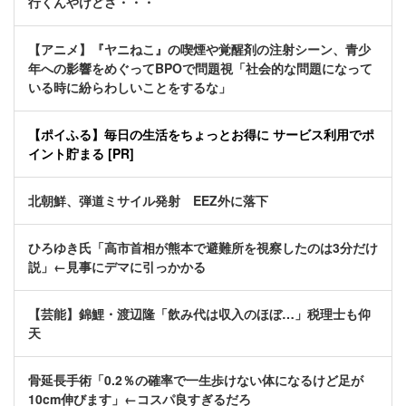
行くんやけどさ・・・
【アニメ】『ヤニねこ』の喫煙や覚醒剤の注射シーン、青少
年への影響をめぐってBPOで問題視「社会的な問題になって
いる時に紛らわしいことをするな」
【ポイふる】毎日の生活をちょっとお得に サービス利用でポ
イント貯まる [PR]
北朝鮮、弾道ミサイル発射 EEZ外に落下
ひろゆき氏「高市首相が熊本で避難所を視察したのは3分だけ
説」←見事にデマに引っかかる
【芸能】錦鯉・渡辺隆「飲み代は収入のほぼ…」税理士も仰
天
骨延長手術「0.2％の確率で一生歩けない体になるけど足が
10cm伸びます」←コスパ良すぎるだろ