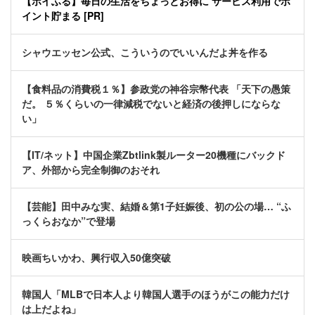
【ポイふる】毎日の生活をちょっとお得に サービス利用でポ
イント貯まる [PR]
シャウエッセン公式、こういうのでいいんだよ丼を作る
【食料品の消費税１％】参政党の神谷宗幣代表 「天下の愚策
だ。 ５％くらいの一律減税でないと経済の後押しにならな
い」
【IT/ネット】中国企業Zbtlink製ルーター20機種にバックド
ア、外部から完全制御のおそれ
【芸能】田中みな実、結婚＆第1子妊娠後、初の公の場… “ふ
っくらおなか”で登場
映画ちいかわ、興行収入50億突破
韓国人「MLBで日本人より韓国人選手のほうがこの能力だけ
は上だよね」