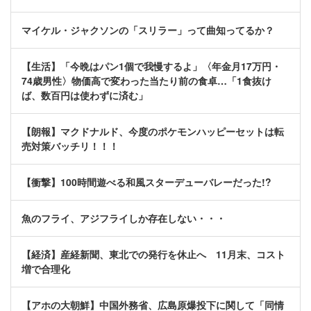
マイケル・ジャクソンの「スリラー」って曲知ってるか？
【生活】「今晩はパン1個で我慢するよ」〈年金月17万円・
74歳男性〉物価高で変わった当たり前の食卓…「1食抜け
ば、数百円は使わずに済む」
【朗報】マクドナルド、今度のポケモンハッピーセットは転
売対策バッチリ！！！
【衝撃】100時間遊べる和風スターデューバレーだった!?
魚のフライ、アジフライしか存在しない・・・
【経済】産経新聞、東北での発行を休止へ 11月末、コスト
増で合理化
【アホの大朝鮮】中国外務省、広島原爆投下に関して「同情