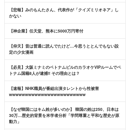
【悲報】みのもんたさん、代表作が「クイズミリオネア」し
かない
【神企業】任天堂、熊本に5000万円寄付
【仰天】昔は普通に読んでたけど…今思うととんでもない設
定の少女漫画
【必見】大阪ミナミのベトナムビルのカラオケVIPルームでベ
トナム国籍8人が逮捕‼ その理由とは？
【速報】NHK職員が番組出演タレントから性被害
wwwwwwwwwwwwwwwwwwwwwwww
【なぜ韓国にはキム姓が多いのか】 韓国の姓は250、日本は
30万…歴史的背景を米学者分析「学問尊重と平和な歴史が原
動力」