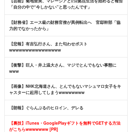
【芸能】菊地亜美、マレーシアとの2拠点生活を始めると報告
「自分の中で“今しかない”と思ったんです」
【財務省】エース級の財務官僚が異例転出へ 官邸幹部「協
力的でなかったから」
【悲報】有吉弘行さん、また匂わせポスト
wwwwwwwwwwwwwwww
【衝撃】巨人・井上温大さん、マジでとんでもない事態に
www
【画像】NHK北海道さん、とんでもないマシュマロ女子をキ
ャスターに起用してしまうwwwwwwww
【朗報】ぐらんぶるのヒロイン、デレる
【裏技】iTunes・GooglePlayギフトを無料でGETする方法
がこちらwwwwwww [PR]