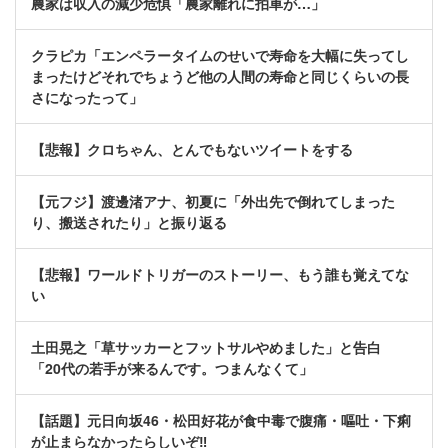
農家は収入の減少危惧「農家離れに拍車が…」
クラピカ「エンペラータイムのせいで寿命を大幅に失ってし
まったけどそれでちょうど他の人間の寿命と同じくらいの長
さになったって」
【悲報】クロちゃん、とんでもないツイートをする
【元フジ】渡邊渚アナ、初夏に「外出先で倒れてしまった
り、搬送されたり」と振り返る
【悲報】ワールドトリガーのストーリー、もう誰も覚えてな
い
土田晃之「草サッカーとフットサルやめました」と告白
「20代の若手が来るんです。つまんなくて」
【話題】元日向坂46・松田好花が食中毒で腹痛・嘔吐・下痢
が止まらなかったらしいぞ‼