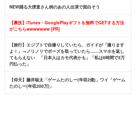
NEW踊る大捜査さん例のあの人出演で面白そう
【裏技】iTunes・GooglePlayギフトを無料でGETする方法
がこちらwwwwwww [PR]
【旅行】エジプトで自撮りしていたら、ガイドが「撮ります
よ！」→ノリノリでポーズを取っていたら……スマホを返し
てもらえない 「日本人はカモ代表かも」「私は6時間で3万
円払った」
【仰天】藤井聡太「ゲームたのしー(年収2億)」ワイ「ゲーム
たのしー(年収200万)」