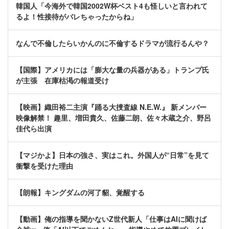
韓国人「今海外で韓国2002W杯ベスト4も怪しいと言われて
るよ！性接待がバレちゃったからね」
なんで不倫したらいかんのに不倫するドラマが流行るんや？
【国際】アメリカには「膨大な量の兵器がある」トランプ氏
が主張 在庫枯渇の報道受け
【映画】織田裕二主演『踊る大捜査線 N.E.W.』 新メンバー
映像解禁！ 趣里、増田貴久、佐藤二朗、佐々木蔵之介、野呂
佳代ら出演
【マジかよ】日本の強さ、実はこれ。外国人が“日常”を見て
衝撃を受けた理由
【朗報】キングダムの河了貂、覚醒する
【動画】俺の指導を聞かないZ世代新人「仕事はAIに聞けば