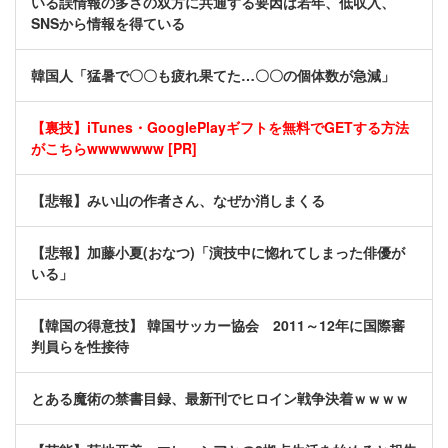
いる誤情報の多さの双方に共通する要因は若年、低収入、
SNSから情報を得ている
韓国人「猛暑で〇〇も疲れ果てた…〇〇の個体数が急減」
【裏技】iTunes・GooglePlayギフトを無料でGETする方法
がこちらwwwwwww [PR]
【悲報】みい山の作者さん、なぜか消しまくる
【悲報】加藤小夏(おなつ)「演技中に惚れてしまった俳優が
いる」
【韓国の得意技】 韓国サッカー協会 2011～12年に国際審
判員らを性接待
とある魔術の禁書目録、最新刊でヒロイン戦争決着ｗｗｗｗ