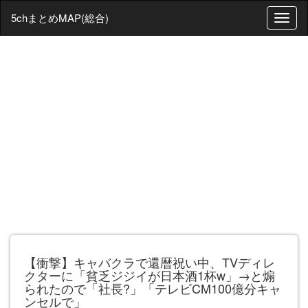
5chまとめMAP(総合)
T
o
g
g
l
e
n
a
v
i
g
a
t
i
o
n
【衝撃】キャバクラで還暦祝い中、TVディレ
クターに「貧乏ジジイが日本酒1杯w」→と煽
られたので「社長?」「テレビCM100億分キャ
ンセルで」