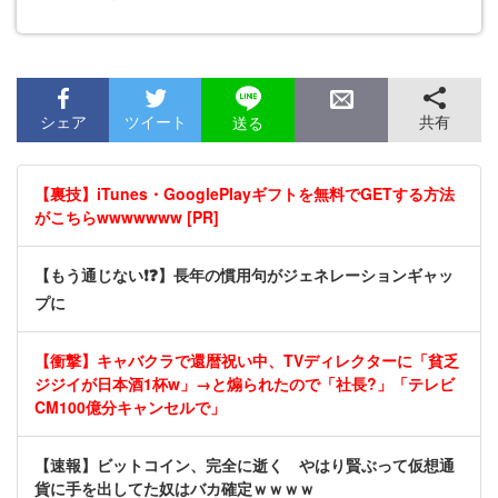
シェア
ツイート
共有
送る
【裏技】iTunes・GooglePlayギフトを無料でGETする方法
がこちらwwwwwww [PR]
【もう通じない❗❓】長年の慣用句がジェネレーションギャッ
プに
【衝撃】キャバクラで還暦祝い中、TVディレクターに「貧乏
ジジイが日本酒1杯w」→と煽られたので「社長?」「テレビ
CM100億分キャンセルで」
【速報】ビットコイン、完全に逝く やはり賢ぶって仮想通
貨に手を出してた奴はバカ確定ｗｗｗｗ