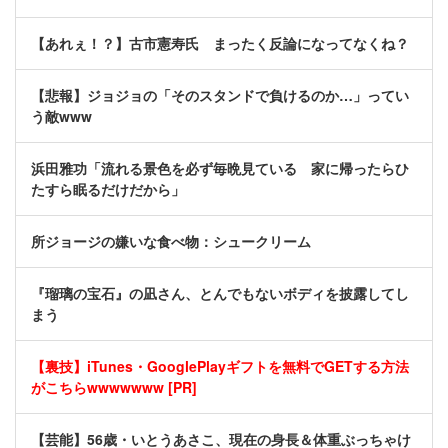
【あれぇ！？】古市憲寿氏 まったく反論になってなくね？
【悲報】ジョジョの「そのスタンドで負けるのか…」ってい
う敵www
浜田雅功「流れる景色を必ず毎晩見ている 家に帰ったらひ
たすら眠るだけだから」
所ジョージの嫌いな食べ物：シュークリーム
『瑠璃の宝石』の凪さん、とんでもないボディを披露してし
まう
【裏技】iTunes・GooglePlayギフトを無料でGETする方法
がこちらwwwwwww [PR]
【芸能】56歳・いとうあさこ、現在の身長＆体重ぶっちゃけ