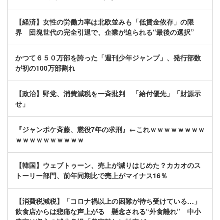
【経済】女性の労働力率は北欧並みも「低賃金依存」の限
界 団塊世代の完全引退で、企業が迫られる“最後の選択”
かつて６５０万部を誇った「週刊少年ジャンプ」、発行部数
が初の100万部割れ
【政治】野党、消費減税を一斉批判 「給付優先」「財源示
せ」
『ジャンポケ斉藤、懲役7年の求刑』←これｗｗｗｗｗｗｗｗ
ｗｗｗｗｗｗｗｗｗｗ
【韓国】ウェブトゥーン、売上が減りはじめた？カカオのス
トーリー部門、前年同期比で売上がマイナス16％
【消費税減税】「コロナ禍以上の困難が待ち受けている…」
飲食店からは悲痛な声上がる 懸念される“外食離れ” 中小