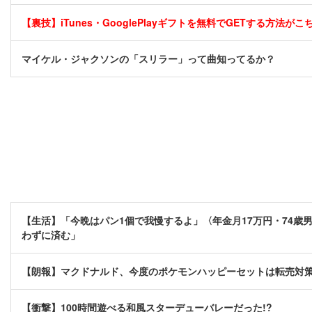
【裏技】iTunes・GooglePlayギフトを無料でGETする方法がこちら
マイケル・ジャクソンの「スリラー」って曲知ってるか？
【生活】「今晩はパン1個で我慢するよ」〈年金月17万円・74歳
わずに済む」
【朗報】マクドナルド、今度のポケモンハッピーセットは転売対
【衝撃】100時間遊べる和風スターデューバレーだった!?