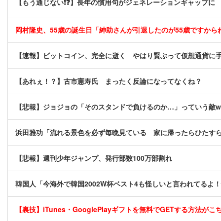
【もう通じない❗❓】長年の慣用句がジェネレーションギャップに
岡村隆史、55歳の誕生日「紳助さんが引退したのが55歳ですから
【速報】ビットコイン、完全に逝く やはり賢ぶって仮想通貨に
【あれぇ！？】古市憲寿氏 まったく反論になってなくね？
【悲報】ジョジョの「そのスタンドで負けるのか…」っていう敵w
浜田雅功「流れる景色を必ず毎晩見ている 家に帰ったらひたす
【悲報】週刊少年ジャンプ、発行部数100万部割れ
韓国人「今海外で韓国2002W杯ベスト4も怪しいと言われてるよ
【裏技】iTunes・GooglePlayギフトを無料でGETする方法がこちら