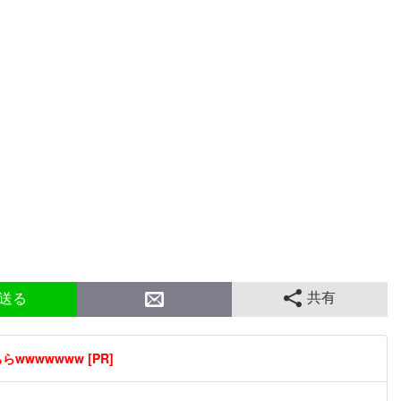
共有
送る
wwwwwww [PR]