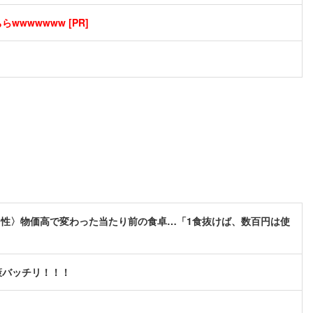
wwwwwww [PR]
男性〉物価高で変わった当たり前の食卓…「1食抜けば、数百円は使
策バッチリ！！！