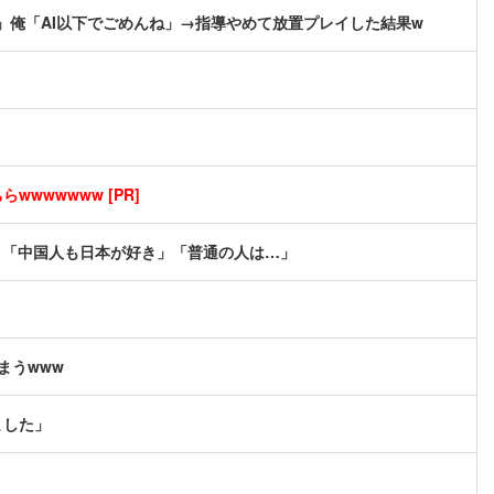
」俺「AI以下でごめんね」→指導やめて放置プレイした結果w
wwwwwww [PR]
ト「中国人も日本が好き」「普通の人は…」
まうwww
ました」