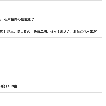
張 在庫枯渇の報道受け
像解禁！ 趣里、増田貴久、佐藤二朗、佐々木蔵之介、野呂佳代ら出演
を受けた理由