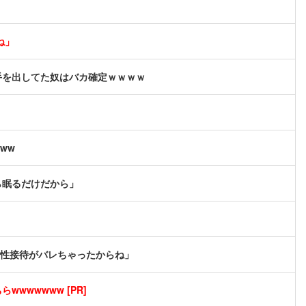
ね」
手を出してた奴はバカ確定ｗｗｗｗ
ww
ら眠るだけだから」
！性接待がバレちゃったからね」
wwwwwww [PR]