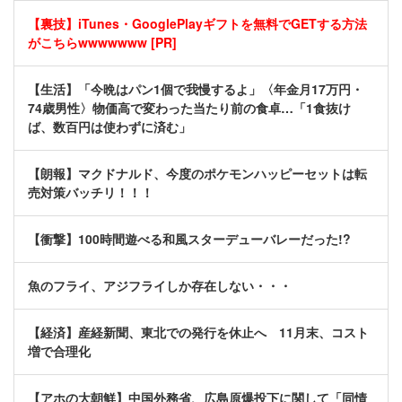
【裏技】iTunes・GooglePlayギフトを無料でGETする方法
がこちらwwwwwww [PR]
【生活】「今晩はパン1個で我慢するよ」〈年金月17万円・
74歳男性〉物価高で変わった当たり前の食卓…「1食抜け
ば、数百円は使わずに済む」
【朗報】マクドナルド、今度のポケモンハッピーセットは転
売対策バッチリ！！！
【衝撃】100時間遊べる和風スターデューバレーだった!?
魚のフライ、アジフライしか存在しない・・・
【経済】産経新聞、東北での発行を休止へ 11月末、コスト
増で合理化
【アホの大朝鮮】中国外務省、広島原爆投下に関して「同情