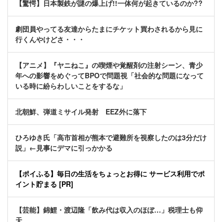
【驚愕】日本製鉄が謎の爆上げ!!一体何が起きているのか??
劇団員やってる友達からたまにチケット買わされるから見に
行くんやけどさ・・・
【アニメ】『ヤニねこ』の喫煙や覚醒剤の注射シーン、青少
年への影響をめぐってBPOで問題視「社会的な問題になって
いる時に紛らわしいことをするな」
北朝鮮、弾道ミサイル発射 EEZ外に落下
ひろゆき氏「高市首相が熊本で避難所を視察したのは3分だけ
説」←見事にデマに引っかかる
【ポイふる】毎日の生活をちょっとお得に サービス利用でポ
イント貯まる [PR]
【芸能】錦鯉・渡辺隆「飲み代は収入のほぼ…」税理士も仰
天