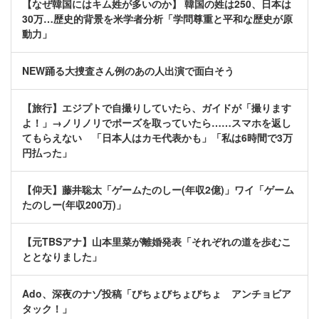
【なぜ韓国にはキム姓が多いのか】 韓国の姓は250、日本は
30万…歴史的背景を米学者分析「学問尊重と平和な歴史が原
動力」
NEW踊る大捜査さん例のあの人出演で面白そう
【旅行】エジプトで自撮りしていたら、ガイドが「撮ります
よ！」→ノリノリでポーズを取っていたら……スマホを返し
てもらえない 「日本人はカモ代表かも」「私は6時間で3万
円払った」
【仰天】藤井聡太「ゲームたのしー(年収2億)」ワイ「ゲーム
たのしー(年収200万)」
【元TBSアナ】山本里菜が離婚発表「それぞれの道を歩むこ
ととなりました」
Ado、深夜のナゾ投稿「びちょびちょびちょ アンチョビア
タック！」