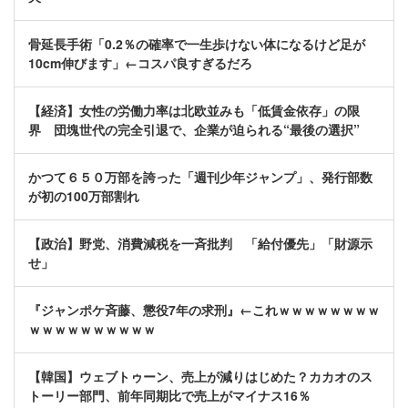
骨延長手術「0.2％の確率で一生歩けない体になるけど足が
10cm伸びます」←コスパ良すぎるだろ
【経済】女性の労働力率は北欧並みも「低賃金依存」の限
界 団塊世代の完全引退で、企業が迫られる“最後の選択”
かつて６５０万部を誇った「週刊少年ジャンプ」、発行部数
が初の100万部割れ
【政治】野党、消費減税を一斉批判 「給付優先」「財源示
せ」
『ジャンポケ斉藤、懲役7年の求刑』←これｗｗｗｗｗｗｗｗ
ｗｗｗｗｗｗｗｗｗｗ
【韓国】ウェブトゥーン、売上が減りはじめた？カカオのス
トーリー部門、前年同期比で売上がマイナス16％