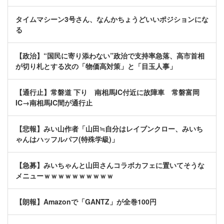
タイムマシーン3号さん、なんかちょうどいいポジションにな
る
【政治】“国民に寄り添わない”政治で支持率急落、高市首相
が切り札とする次の「物価高対策」と「目玉人事」
【通行止】常磐道 下り 南相馬IC付近に故障車 常磐富岡
IC→南相馬IC間が通行止
【悲報】みい山作者「山田≒自分はレイブンクロー、みいち
ゃんはハッフルパフ(特殊学級)」
【急募】みいちゃんと山田さんコラボカフェに置いてそうな
メニューｗｗｗｗｗｗｗｗｗｗ
【朗報】Amazonで「GANTZ」が全巻100円