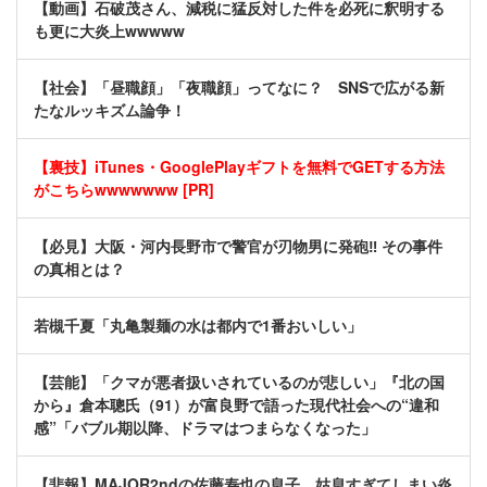
【動画】石破茂さん、減税に猛反対した件を必死に釈明する
も更に大炎上wwwww
【社会】「昼職顔」「夜職顔」ってなに？ SNSで広がる新
たなルッキズム論争！
【裏技】iTunes・GooglePlayギフトを無料でGETする方法
がこちらwwwwwww [PR]
【必見】大阪・河内長野市で警官が刃物男に発砲‼ その事件
の真相とは？
若槻千夏「丸亀製麺の水は都内で1番おいしい」
【芸能】「クマが悪者扱いされているのが悲しい」『北の国
から』倉本聰氏（91）が富良野で語った現代社会への“違和
感”「バブル期以降、ドラマはつまらなくなった」
【悲報】MAJOR2ndの佐藤寿也の息子、姑息すぎてしまい炎