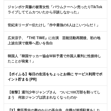
ジャンポケ斉藤の被害女性「バウムクーヘン売ったりTikTok
ライブしててムカついたから示談しなかった」
世紀末リーダー伝たけし「作中最強の5人はこいつらだ！」
広末涼子、『THE TIME』に出演 芸能活動再開後、初の地
上波出演で復帰へ思いを告白
韓国人「韓国サッカー協会W杯予選で外国人審判に性接待し
たことが発覚！」
【ポイふる】毎日の生活をちょっとお得に サービス利用でポ
イント貯まる [PR]
【衝撃】週刊少年ジャンプさん ついに100万部を割ってし
まう 何故ジャンプは読まれなくなったのか
【X】豊臣秀吉の妻ゆかりの高台寺、住職が迷惑駐車をした