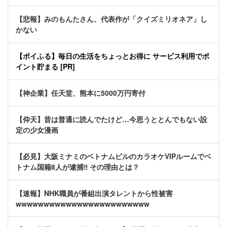
【悲報】みのもんたさん、代表作が「クイズミリオネア」し
かない
【ポイふる】毎日の生活をちょっとお得に サービス利用でポ
イント貯まる [PR]
【神企業】任天堂、熊本に5000万円寄付
【仰天】昔は普通に読んでたけど…今思うととんでもない設
定の少女漫画
【必見】大阪ミナミのベトナムビルのカラオケVIPルームでベ
トナム国籍8人が逮捕‼ その理由とは？
【速報】NHK職員が番組出演タレントから性被害
wwwwwwwwwwwwwwwwwwwwwwww