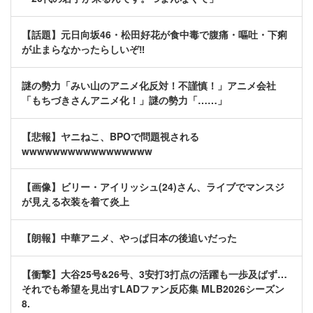
【話題】元日向坂46・松田好花が食中毒で腹痛・嘔吐・下痢
が止まらなかったらしいぞ‼
謎の勢力「みい山のアニメ化反対！不謹慎！」アニメ会社
「もちづきさんアニメ化！」謎の勢力「……」
【悲報】ヤニねこ、BPOで問題視される
wwwwwwwwwwwwwwwww
【画像】ビリー・アイリッシュ(24)さん、ライブでマンスジ
が見える衣装を着て炎上
【朗報】中華アニメ、やっぱ日本の後追いだった
【衝撃】大谷25号&26号、3安打3打点の活躍も一歩及ばず…
それでも希望を見出すLADファン反応集 MLB2026シーズン
8.