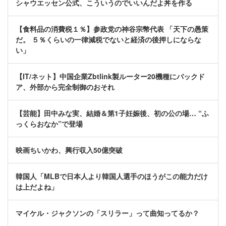
シャウエッセン公式、こういうのでいいんだよ丼を作る
【食料品の消費税１％】参政党の神谷宗幣代表 「天下の愚策
だ。 ５％くらいの一律減税でないと経済の後押しにならな
い」
【IT/ネット】中国企業Zbtlink製ルーター20機種にバックド
ア、外部から完全制御のおそれ
【芸能】田中みな実、結婚＆第1子妊娠後、初の公の場… “ふ
っくらおなか”で登場
映画ちいかわ、興行収入50億突破
韓国人「MLBで日本人より韓国人選手のほうがこの能力だけ
は上だよね」
マイケル・ジャクソンの「スリラー」って曲知ってるか？