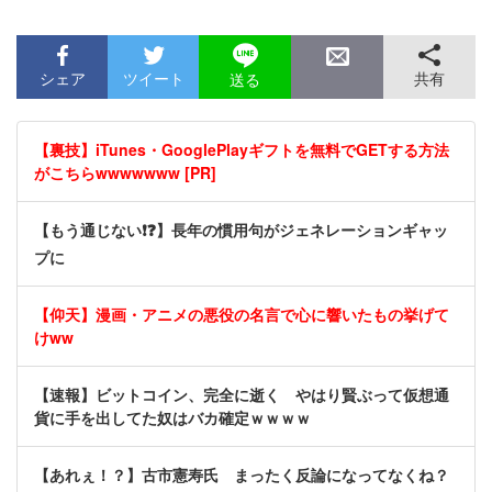
シェア
ツイート
共有
送る
【裏技】iTunes・GooglePlayギフトを無料でGETする方法
がこちらwwwwwww [PR]
【もう通じない❗❓】長年の慣用句がジェネレーションギャッ
プに
【仰天】漫画・アニメの悪役の名言で心に響いたもの挙げて
けww
【速報】ビットコイン、完全に逝く やはり賢ぶって仮想通
貨に手を出してた奴はバカ確定ｗｗｗｗ
【あれぇ！？】古市憲寿氏 まったく反論になってなくね？