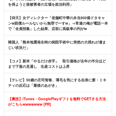
を得ようと核被害者の立場を政治利用」
【仰天】女ディレクター「老舗町中華の弁当500個ドタキャ
ンw賠償ルールないから無罪でーすw」→常連の俺が電話一本
で「全員招集」した結果、店前に高級車の列がw
韓国人「熊本地震発生時の病院手術中に突然の大揺れが凄ま
じい状況だ」
【コメ】新米「やるだけ赤字」 取引価格が去年の半分ほど
まで下落の見通し 生産コストは上昇
【テレビ】50歳の庄司智春、薄毛を気にする自身に妻・ミキ
ティの反応は「最後のあがき」
【裏技】iTunes・GooglePlayギフトを無料でGETする方法
がこちらwwwwwww [PR]