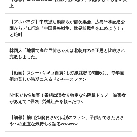
上
【アホパヨク】中核派活動家らが前夜集会、広島平和記念公
園からデモ行進「中国侵略戦争、世界核戦争を止めよう！」
と絶叫
韓国人「地震で高市早苗ちゃんは北朝鮮の金正恩と比較され
完敗しました」
【動画】スクーバル6回自責2も打線沈黙で5連敗に。毎年恒
例の苦しい時期に入るドジャースファン
NHKでも性加害！番組出演者Ｘ特定なら降板ドミノ 被害者
があえて “最強” 労働組合を頼ったワケ
【朗報】檜山沙耶(おさや)伝説のファン、子供ができたおさ
やへの正直な気持ちを語るwwwww