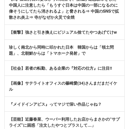
中国人に注意したら「もうすぐ日本は中国の一部になるのに
偉そうにしてたら消されるよ」と脅される⇒ 中国のSNSで拡
散され炎上⇒ 寺がなぜか火災で全焼
【衝撃】強さと引き換えにビジュアル捨てたやつあげてけw
珍しく南北から同時に叩かれた日本 韓国からは「領土問
題」、北朝鮮からは「トマホーク発射」で
【社会】若者の転勤、ある企業の『対応の仕方』に注目‼
【画像】サテライトオフィスの篠崎愛(34)さんまだまだイケ
ル
『メイドインアビス』ってマジで深い作品じゃね？
【芸能】近藤春菜、ウーバー利用したお店からまさかの“サプ
ライズ”に困惑「注文したやつとプラスして…」