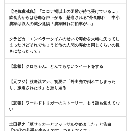
【消費税減税】「コロナ禍以上の困難が待ち受けている…」
飲食店からは悲痛な声上がる 懸念される“外食離れ” 中小
農家は収入の減少危惧「農家離れに拍車が…」
クラピカ「エンペラータイムのせいで寿命を大幅に失ってし
まったけどそれでちょうど他の人間の寿命と同じくらいの長
さになったって」
【悲報】クロちゃん、とんでもないツイートをする
【元フジ】渡邊渚アナ、初夏に「外出先で倒れてしまった
り、搬送されたり」と振り返る
【悲報】ワールドトリガーのストーリー、もう誰も覚えてな
い
土田晃之「草サッカーとフットサルやめました」と告白
「20代の若手が来るんです。つまんなくて」