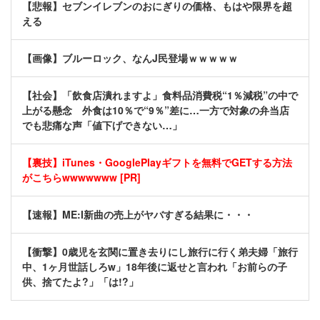
【悲報】セブンイレブンのおにぎりの価格、もはや限界を超
える
【画像】ブルーロック、なんJ民登場ｗｗｗｗｗ
【社会】「飲食店潰れますよ」食料品消費税“1％減税”の中で
上がる懸念 外食は10％で“9％”差に…一方で対象の弁当店
でも悲痛な声「値下げできない…」
【裏技】iTunes・GooglePlayギフトを無料でGETする方法
がこちらwwwwwww [PR]
【速報】ME:I新曲の売上がヤバすぎる結果に・・・
【衝撃】0歳児を玄関に置き去りにし旅行に行く弟夫婦「旅行
中、1ヶ月世話しろw」18年後に返せと言われ「お前らの子
供、捨てたよ?」「は!?」