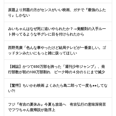
原題より邦題の方がセンスがいい映画、ガチで『最強のふた
り』しかない
みいちゃんはなぜ死に追いやられたか？→覚醒剤の入手ルー
ト持ってるような半グレに目を付けられたから
西野亮廣「色んな事やったけど結局テレビが一番楽しい。ゴ
ッドタンみたいにもっと雑に扱ってほしい
【雑誌】かつて650万部を誇った「週刊少年ジャンプ」、発
行部数が初の100万部割れ ピーク時の４分の１にまで減少
【驚愕】ちいかわ映画 よくみたら島二郎って一度も●●してな
い?!
フジ『有吉の夏休み』今夏も放送へ 有吉弘行の意味深発言
でフワちゃん復帰説が急浮上