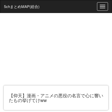
5chまとめMAP(総合)
T
o
g
g
l
e
n
a
v
i
g
a
t
i
o
n
【仰天】漫画・アニメの悪役の名言で心に響い
たもの挙げてけww