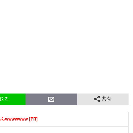
共有
送る
wwwwwww [PR]