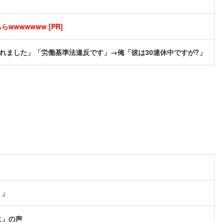
wwwwwww [PR]
れました」「労働基準法違反です」→俺「彼は30連休中ですが?」
？」
に」の声