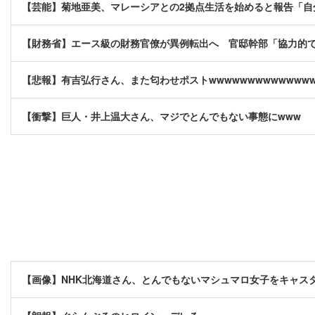
【芸能】菊地亜美、マレーシアとの2拠点生活を始めると報告「自
【財務省】エース級の財務官僚が異例転出へ 官邸幹部「協力的
【悲報】有吉弘行さん、また匂わせポストwwwwwwwwwwwwww
【衝撃】巨人・井上温大さん、マジでとんでもない事態にwww
【画像】NHK北海道さん、とんでもないマシュマロ女子をキャスタ