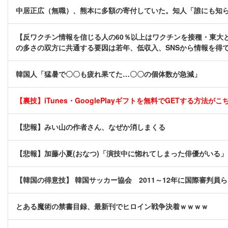
中居正広（無職）、熊本に多額の寄付していた。知人「誰にも知
【反ワクチン情報を信じる人の60％以上はワクチンを接種・東大と
の多さの双方に共通する要因は若年、低収入、SNSから情報を得
韓国人「猛暑で〇〇も疲れ果てた…〇〇の個体数が急減」
【裏技】iTunes・GooglePlayギフトを無料でGETする方法がこちら
【悲報】みい山の作者さん、なぜか消しまくる
【悲報】加藤小夏(おなつ)「演技中に惚れてしまった俳優がいる」
【韓国の得意技】 韓国サッカー協会 2011～12年に国際審判員
とある魔術の禁書目録、最新刊でヒロイン戦争決着ｗｗｗｗ