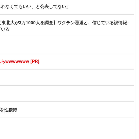
られなくてもいい、と公表してない」
東北大が3万1000人を調査】ワクチン忌避と、信じている誤情報
ている
wwwwwww [PR]
らを性接待