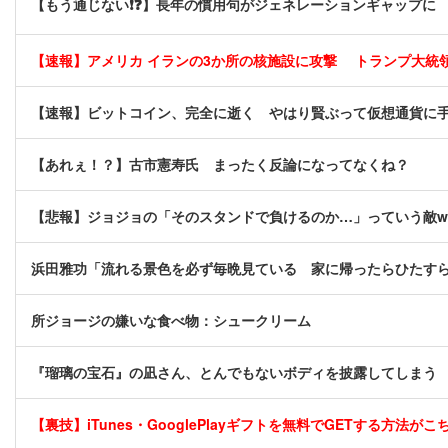
【もう通じない❗❓】長年の慣用句がジェネレーションギャップに
【速報】アメリカ イランの3か所の核施設に攻撃 トランプ大統
【速報】ビットコイン、完全に逝く やはり賢ぶって仮想通貨に
【あれぇ！？】古市憲寿氏 まったく反論になってなくね？
【悲報】ジョジョの「そのスタンドで負けるのか…」っていう敵w
浜田雅功「流れる景色を必ず毎晩見ている 家に帰ったらひたす
所ジョージの嫌いな食べ物：シュークリーム
『瑠璃の宝石』の凪さん、とんでもないボディを披露してしまう
【裏技】iTunes・GooglePlayギフトを無料でGETする方法がこちら