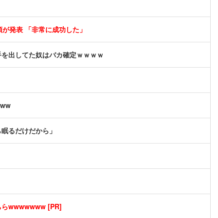
領が発表 「非常に成功した」
手を出してた奴はバカ確定ｗｗｗｗ
ww
ら眠るだけだから」
wwwwwww [PR]