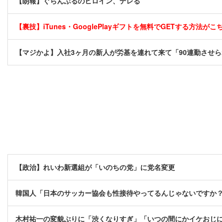
【朗報】ぐらんぶるのヒロイン、デレる
【裏技】iTunes・GooglePlayギフトを無料でGETする方法がこちら
【マジかよ】入社3ヶ月の新人が労基を連れて来て「90連勤させら
【政治】れいわ新選組が「いのちの党」に党名変更
韓国人「日本のサッカー協会も性接待やってるんじゃないですか
木村祐一の変貌ぶりに「渋くなりすぎ」「いつの間にかイケおじ