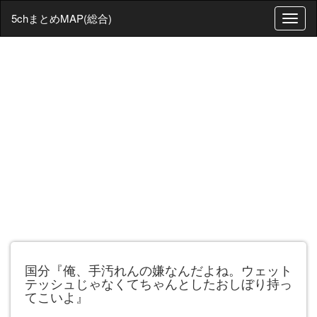
5chまとめMAP(総合)
T
o
g
g
l
e
n
a
v
i
g
a
t
i
o
n
国分『俺、手汚れんの嫌なんだよね。ウェット
テッシュじゃなくてちゃんとしたおしぼり持っ
てこいよ』