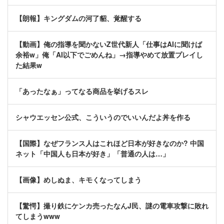
【朗報】キングダムの河了貂、覚醒する
【動画】俺の指導を聞かないZ世代新人「仕事はAIに聞けば
余裕w」俺「AI以下でごめんね」→指導やめて放置プレイし
た結果w
「あったなぁ」ってなる商品を挙げるスレ
シャウエッセン公式、こういうのでいいんだよ丼を作る
【国際】なぜフランス人はこれほど日本が好きなのか? 中国
ネット「中国人も日本が好き」「普通の人は…」
【画像】めしぬま、キモくなってしまう
【驚愕】撮り鉄にケンカ売ったなんJ民、謎の電車攻撃に敗れ
てしまうwww