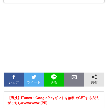
シェア
ツイート
共有
送る
【裏技】iTunes・GooglePlayギフトを無料でGETする方法
がこちらwwwwwww [PR]