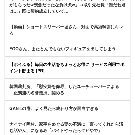
がもらったw残念だったな負け犬w」→取引先社長「誰だね君
は…」既に契約成立していて…
【動画】ショートスリーパー堀さん、対面で高須幹弥にキレ
る
FGOさん、またとんでもないフィギュアを出してしまう
【ポイふる】毎日の生活をちょっとお得に サービス利用でポ
イント貯まる [PR]
韓国裁判所、「慰安婦を侮辱」したユーチューバーによる
「正義連の名誉毀損」認める
GANTZ1巻、よく見たら終わり方が面白すぎる
ナイナイ岡村、家事をめぐる妻の不満に「言ってくれたら済
む話やん」になるみ「バイトやったらクビやで」