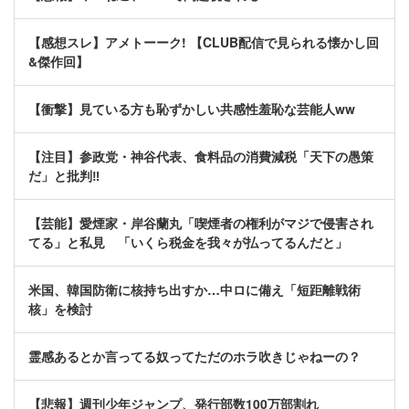
【感想スレ】アメトーーク! 【CLUB配信で見られる懐かし回
&傑作回】
【衝撃】見ている方も恥ずかしい共感性羞恥な芸能人ww
【注目】参政党・神谷代表、食料品の消費減税「天下の愚策
だ」と批判‼
【芸能】愛煙家・岸谷蘭丸「喫煙者の権利がマジで侵害され
てる」と私見 「いくら税金を我々が払ってるんだと」
米国、韓国防衛に核持ち出すか…中ロに備え「短距離戦術
核」を検討
霊感あるとか言ってる奴ってただのホラ吹きじゃねーの？
【悲報】週刊少年ジャンプ、発行部数100万部割れ