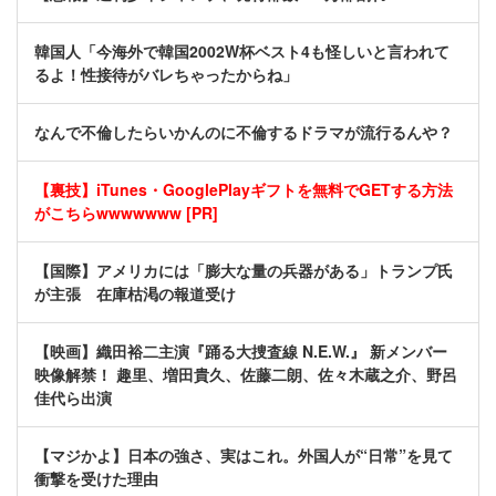
韓国人「今海外で韓国2002W杯ベスト4も怪しいと言われて
るよ！性接待がバレちゃったからね」
なんで不倫したらいかんのに不倫するドラマが流行るんや？
【裏技】iTunes・GooglePlayギフトを無料でGETする方法
がこちらwwwwwww [PR]
【国際】アメリカには「膨大な量の兵器がある」トランプ氏
が主張 在庫枯渇の報道受け
【映画】織田裕二主演『踊る大捜査線 N.E.W.』 新メンバー
映像解禁！ 趣里、増田貴久、佐藤二朗、佐々木蔵之介、野呂
佳代ら出演
【マジかよ】日本の強さ、実はこれ。外国人が“日常”を見て
衝撃を受けた理由