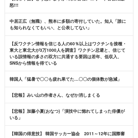
怒!!!
中居正広（無職）、熊本に多額の寄付していた。知人「誰に
も知られなくてもいい、と公表してない」
【反ワクチン情報を信じる人の60％以上はワクチンを接種・
東大と東北大が3万1000人を調査】ワクチン忌避と、信じて
いる誤情報の多さの双方に共通する要因は若年、低収入、
SNSから情報を得ている
韓国人「猛暑で〇〇も疲れ果てた…〇〇の個体数が急減」
【悲報】みい山の作者さん、なぜか消しまくる
【悲報】加藤小夏(おなつ)「演技中に惚れてしまった俳優が
いる」
【韓国の得意技】 韓国サッカー協会 2011～12年に国際審