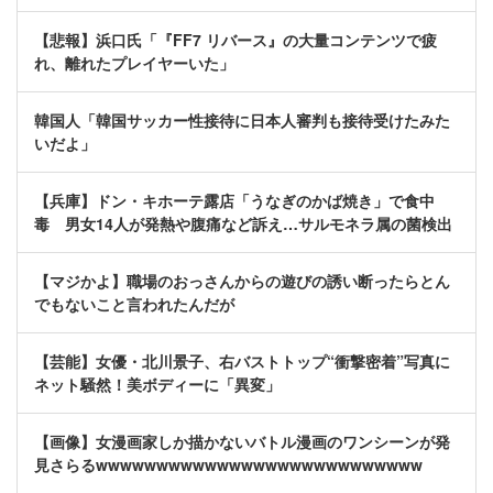
【悲報】浜口氏「『FF7 リバース』の大量コンテンツで疲
れ、離れたプレイヤーいた」
韓国人「韓国サッカー性接待に日本人審判も接待受けたみた
いだよ」
【兵庫】ドン・キホーテ露店「うなぎのかば焼き」で食中
毒 男女14人が発熱や腹痛など訴え…サルモネラ属の菌検出
【マジかよ】職場のおっさんからの遊びの誘い断ったらとん
でもないこと言われたんだが
【芸能】女優・北川景子、右バストトップ“衝撃密着”写真に
ネット騒然！美ボディーに「異変」
【画像】女漫画家しか描かないバトル漫画のワンシーンが発
見さらるwwwwwwwwwwwwwwwwwwwwwwwwwww