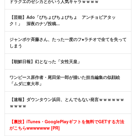
ドラクエのゼシカとかいう人気キャラｗｗｗｗ
【芸能】Ado「びちょびちょびちょ アンチョビアタッ
ク！」 深夜のナゾ投稿...
ジャンポケ斉藤さん、たった一度のフ●ラチオで全てを失って
しまう
【朝鮮日報】幻となった「女性天皇」
ワンピース原作者・尾田栄一郎が描いた担当編集の似顔絵
「ムダに東大卒」
【速報】ダウンタウン浜田、とんでもない発言ｗｗｗｗｗｗ
ｗｗｗｗ
【裏技】iTunes・GooglePlayギフトを無料でGETする方法
がこちらwwwwwww [PR]