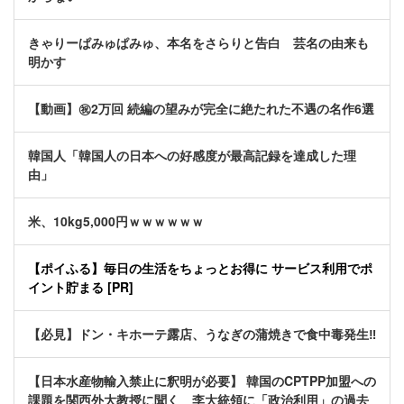
きゃりーぱみゅぱみゅ、本名をさらりと告白 芸名の由来も
明かす
【動画】㊗️2万回 続編の望みが完全に絶たれた不遇の名作6選
韓国人「韓国人の日本への好感度が最高記録を達成した理
由」
米、10kg5,000円ｗｗｗｗｗｗ
【ポイふる】毎日の生活をちょっとお得に サービス利用でポ
イント貯まる [PR]
【必見】ドン・キホーテ露店、うなぎの蒲焼きで食中毒発生‼
【日本水産物輸入禁止に釈明が必要】 韓国のCPTPP加盟への
課題を関西外大教授に聞く 李大統領に「政治利用」の過去