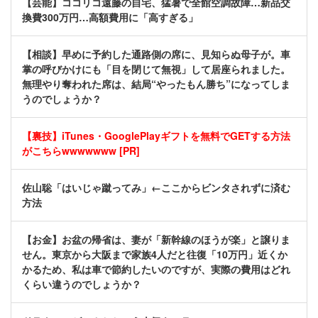
【芸能】ココリコ遠藤の自宅、猛暑で全館空調故障…新品交
換費300万円…高額費用に「高すぎる」
【相談】早めに予約した通路側の席に、見知らぬ母子が。車
掌の呼びかけにも「目を閉じて無視」して居座られました。
無理やり奪われた席は、結局“やったもん勝ち”になってしま
うのでしょうか？
【裏技】iTunes・GooglePlayギフトを無料でGETする方法
がこちらwwwwwww [PR]
佐山聡「はいじゃ蹴ってみ」←ここからビンタされずに済む
方法
【お金】お盆の帰省は、妻が「新幹線のほうが楽」と譲りま
せん。東京から大阪まで家族4人だと往復「10万円」近くか
かるため、私は車で節約したいのですが、実際の費用はどれ
くらい違うのでしょうか？