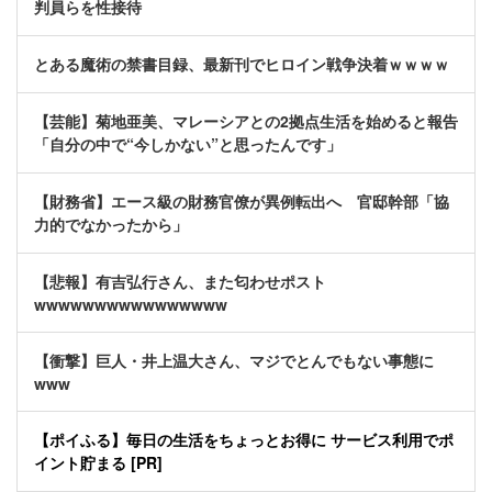
判員らを性接待
とある魔術の禁書目録、最新刊でヒロイン戦争決着ｗｗｗｗ
【芸能】菊地亜美、マレーシアとの2拠点生活を始めると報告
「自分の中で“今しかない”と思ったんです」
【財務省】エース級の財務官僚が異例転出へ 官邸幹部「協
力的でなかったから」
【悲報】有吉弘行さん、また匂わせポスト
wwwwwwwwwwwwwwww
【衝撃】巨人・井上温大さん、マジでとんでもない事態に
www
【ポイふる】毎日の生活をちょっとお得に サービス利用でポ
イント貯まる [PR]