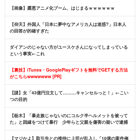
【画像】露悪アニメ化ブーム、はじまるｗｗｗｗｗｗ
【仰天】外国人「日本に夢中なアメリカ人は迷惑?」日本人
の回答が的確すぎた
ダイアンのじゃない方がユースケさんになってしまっている
という事実←これ
【裏技】iTunes・GooglePlayギフトを無料でGETする方法
がこちらwwwwwww [PR]
【謎】女「43億円注文して………キャンセルっと！」←こい
つの目的
【栃木】「暴走族じゃないのにコルク半ヘルメットを被って
た」と因縁をつけて暴行 少年らと父親を傷害の疑いで逮捕
【マジかよ】取引先との接待に上司が乱入し「10億の案件俺