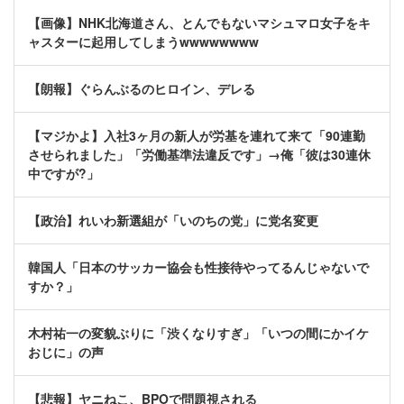
【画像】NHK北海道さん、とんでもないマシュマロ女子をキ
ャスターに起用してしまうwwwwwwww
【朗報】ぐらんぶるのヒロイン、デレる
【マジかよ】入社3ヶ月の新人が労基を連れて来て「90連勤
させられました」「労働基準法違反です」→俺「彼は30連休
中ですが?」
【政治】れいわ新選組が「いのちの党」に党名変更
韓国人「日本のサッカー協会も性接待やってるんじゃないで
すか？」
木村祐一の変貌ぶりに「渋くなりすぎ」「いつの間にかイケ
おじに」の声
【悲報】ヤニねこ、BPOで問題視される