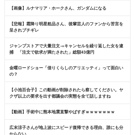
【画像】ルナマリア・ホークさん、ガンダムになる
【悲報】霜降り明星粗品さん、後輩芸人のファンから苦言を
呈されブチギレ
ジャンプストアで大量注文→キャンセルを繰り返した女を逮
捕 「注文で欲求が満たされた」総額43億円
金曜ロードショー「借りくらしのアリエッティ」って面白い
の？
【小池百合子】この動画が削除されたら察してください。ヤ
クザ以上の要求を出す都議会の実態を全て話しますね
【動画】手術中に熊本地震直撃やばすぎｗｗｗｗｗｗｗ
広末涼子さんが地上波にスピード復帰できる理由、誰にも分
からない