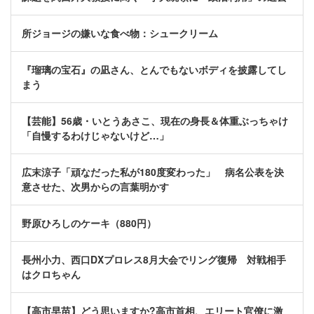
所ジョージの嫌いな食べ物：シュークリーム
『瑠璃の宝石』の凪さん、とんでもないボディを披露してし
まう
【芸能】56歳・いとうあさこ、現在の身長＆体重ぶっちゃけ
「自慢するわけじゃないけど…」
広末涼子「頑なだった私が180度変わった」 病名公表を決
意させた、次男からの言葉明かす
野原ひろしのケーキ（880円）
長州小力、西口DXプロレス8月大会でリング復帰 対戦相手
はクロちゃん
【高市早苗】どう思いますか?高市首相、エリート官僚に激