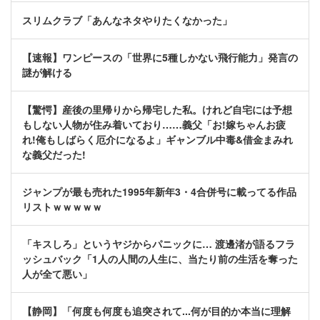
スリムクラブ「あんなネタやりたくなかった」
【速報】ワンピースの「世界に5種しかない飛行能力」発言の
謎が解ける
【驚愕】産後の里帰りから帰宅した私。けれど自宅には予想
もしない人物が住み着いており……義父「お!嫁ちゃんお疲
れ!俺もしばらく厄介になるよ」ギャンブル中毒&借金まみれ
な義父だった!
ジャンプが最も売れた1995年新年3・4合併号に載ってる作品
リストｗｗｗｗｗ
「キスしろ」というヤジからパニックに… 渡邊渚が語るフラ
ッシュバック「1人の人間の人生に、当たり前の生活を奪った
人が全て悪い」
【静岡】「何度も何度も追突されて...何が目的か本当に理解