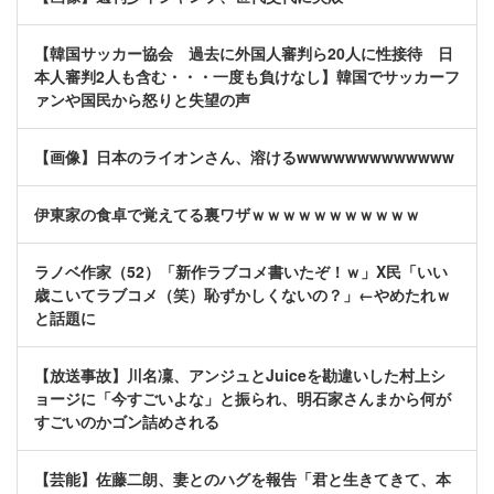
【韓国サッカー協会 過去に外国人審判ら20人に性接待 日
本人審判2人も含む・・・一度も負けなし】韓国でサッカーフ
ァンや国民から怒りと失望の声
【画像】日本のライオンさん、溶けるwwwwwwwwwwwww
伊東家の食卓で覚えてる裏ワザｗｗｗｗｗｗｗｗｗｗｗ
ラノベ作家（52）「新作ラブコメ書いたぞ！ｗ」X民「いい
歳こいてラブコメ（笑）恥ずかしくないの？」←やめたれｗ
と話題に
【放送事故】川名凜、アンジュとJuiceを勘違いした村上シ
ョージに「今すごいよな」と振られ、明石家さんまから何が
すごいのかゴン詰めされる
【芸能】佐藤二朗、妻とのハグを報告「君と生きてきて、本