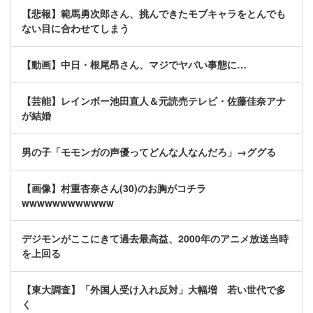
【悲報】範馬勇次郎さん、挑んできたモブキャラをとんでも
ない目に合わせてしまう
【動画】中日・根尾昂さん、マジでヤバい事態に…
【芸能】レインボー池田直人＆元読売テレビ・佐藤佳奈アナ
が結婚
男の子「モモンガの声優ってどんな人なんだろ」→ググる
【画像】村重杏奈さん(30)のお胸がコチラ
wwwwwwwwwwww
デジモンがここにきて過去最高益、2000年のアニメ放送当時
を上回る
【東大調査】「外国人受け入れ反対」大幅増 若い世代で多
く