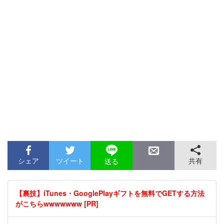
シェア
ツイート
共有
送る
【裏技】iTunes・GooglePlayギフトを無料でGETする方法
がこちらwwwwwww [PR]