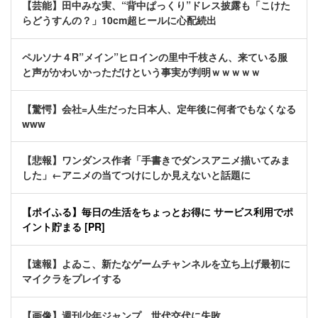
【芸能】田中みな実、“背中ぱっくり”ドレス披露も「こけた
らどうすんの？」10cm超ヒールに心配続出
ペルソナ４R”メイン”ヒロインの里中千枝さん、来ている服
と声がかわいかっただけという事実が判明ｗｗｗｗｗ
【驚愕】会社=人生だった日本人、定年後に何者でもなくなる
www
【悲報】ワンダンス作者「手書きでダンスアニメ描いてみま
した」←アニメの当てつけにしか見えないと話題に
【ポイふる】毎日の生活をちょっとお得に サービス利用でポ
イント貯まる [PR]
【速報】よゐこ、新たなゲームチャンネルを立ち上げ最初に
マイクラをプレイする
【画像】週刊少年ジャンプ、世代交代に失敗