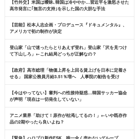
【竹外交】米国は曖昧､韓国は冷ややか…習近平を激怒させた
高市発言に｢無言の支持｣を示した国の大胆な手法
【芸能】松本人志企画・プロデュース『ドキュメンタル』、
アメリカで初の制作が決定
登山家「山で迷ったらとりあえず登れ」登山家「沢を見つけ
て下山しろ」←これ結局どっちが正解なの？
【政府】高市総理「物価上昇を上回る賃上げを日本に定着さ
せる」 国家公務員月給3.51％増へ 人事院の勧告を受け
【今はやってない】審判への性接待疑惑…韓国サッカー協会
が声明「現在は一切発生していない」
アニメ業界「助けて！原作が枯渇してるの！」←いや既存作
品の2期やったら良いよね？
【緊急】ハロプロ新作FSK、唯一全く売れないグループ