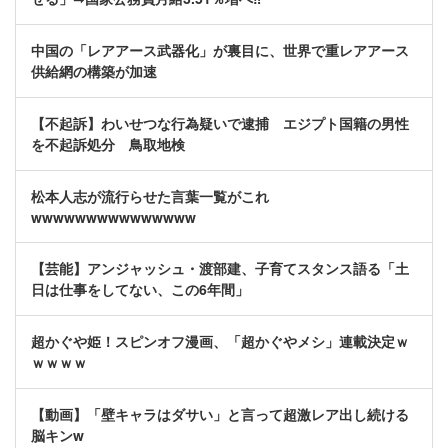
中国の「レアアース武器化」が裏目に、世界で重レアアース
供給網の構築が加速
【不起訴】わいせつな行為疑いで逮捕 エジプト国籍の男性
を不起訴処分 鳥取地検
松本人志が流行らせた言葉一覧がこれ
wwwwwwwwwwwwwww
【芸能】アンジャッシュ・渡部建、子育てスタンス語る「土
日は仕事をしてない、この6年間」
超かぐや姫！スピンオフ漫画、「超かぐやメシ」連載決定ｗ
ｗｗｗｗ
【動画】「壁キャラはダサい」と言って超激レア出し続ける
脳キンw