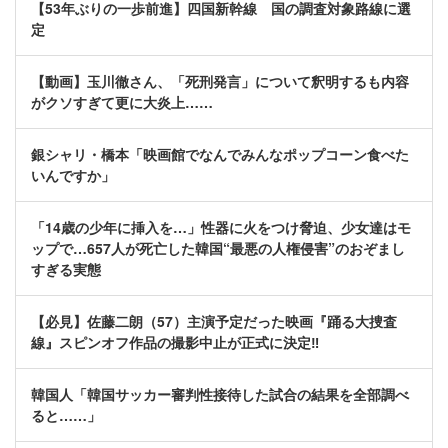
【53年ぶりの一歩前進】四国新幹線 国の調査対象路線に選
定
【動画】玉川徹さん、「死刑発言」について釈明するも内容
がクソすぎて更に大炎上……
銀シャリ・橋本「映画館でなんでみんなポップコーン食べた
いんですか」
「14歳の少年に挿入を…」性器に火をつけ脅迫、少女達はモ
ップで…657人が死亡した韓国“最悪の人権侵害”のおぞまし
すぎる実態
【必見】佐藤二朗（57）主演予定だった映画『踊る大捜査
線』スピンオフ作品の撮影中止が正式に決定‼
韓国人「韓国サッカー審判性接待した試合の結果を全部調べ
ると……」