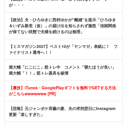
が・・・
【政治】夫・ひろゆきに西村ゆかが“離婚”を提示「ひろゆき
＆いずみ新党（仮）」の届け出を知らされず激怒「信頼関係
が保てない状態で夫婦を続けるのは無理」
【ミスマガジン2027】ベスト10が「ヤンマガ」表紙に！ フ
ァイナリスト選考へ！！
堀大輔「にこにこ」筋トレ中 コメント「寝たほうが良い」
堀大輔「！！」筋トレ器具を破壊
【裏技】iTunes・GooglePlayギフトを無料でGETする方法
がこちらwwwwwww [PR]
【悲報】元ジャンポケ斉藤の妻、夫の求刑翌日にInstagram
更新「楽しすぎた」