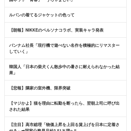
ルパンの着てるジャケットの色って
【朗報】NIKKEのペルソナコラボ、実装キャラ発表
バンナム社長「現行機で遊べない名作を積極的にリマスター
していく」
韓国人「日本の柴犬くん散歩中の暑さに耐えられなかった結
果」
【悲報】隣家の室外機、限界突破
【マジかよ】猫を理由に転勤を断ったら、翌朝上司に呼び出
された結果
【注目】高市総理「物価上昇を上回る賃上げを日本に定着さ
せる」➡国家公務員月給3.51％増へ‼