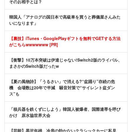
そのお相手とは？
韓国人「アナログの国日本で高級車を買うと葬儀屋さんみた
いになります」
【裏技】iTunes・GooglePlayギフトを無料でGETする方法
がこちらwwwwwww [PR]
【衝撃】10万本突破は伊達じゃない!Switch2版のライバル、
まさかのSwitch版だったw
【夏の風物詩】「うるさい」で消える?“盆踊り”存続の危
機 会場数は20年で半減 騒音対策で“サイレント盆ダン
ス”も
「核兵器を鉄くずにしよう」韓国人被爆者、国際連帯を呼び
かけ 原水協世界大会
【芸能】黒沢年雄、冷房の効かないクラシックカーに私見