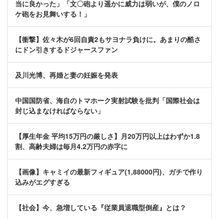
当に良かった」「文〇砲より遥かに威力は弱いが、僕のノロ
ケ砲をお見舞いする！」
【衝撃】佐々木が6回自責2もサヨナラ負けに。あまりの酷さ
にドン引きするドジャースファン
及川光博、再婚と妻の妊娠を発表
中国国防省、海自のトマホーク実射試験を批判「国際社会は
封じ込まなければならない」
【厚生年金 平均15万円の厳しさ】月20万円以上はわずか1.8
割、高齢夫婦は毎月4.2万円の赤字に
【画像】キャミイの最新フィギュア(1,88000円)、ガチで作り
込みがエグすぎる
【社会】今、急増している『従業員退職型倒産』とは？