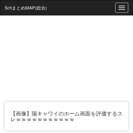
5chまとめMAP(総合)
T
o
g
g
l
e
n
a
v
i
g
a
t
i
o
n
【画像】陽キャワイのホーム画面を評価するス
レｗｗｗｗｗｗｗｗｗｗｗ