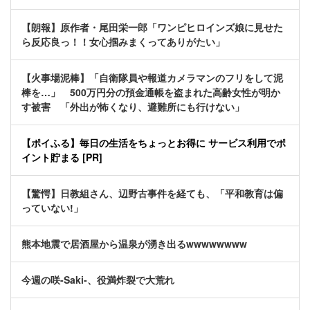
【朗報】原作者・尾田栄一郎「ワンピヒロインズ娘に見せた
ら反応良っ！！女心掴みまくってありがたい」
【火事場泥棒】「自衛隊員や報道カメラマンのフリをして泥
棒を…」 500万円分の預金通帳を盗まれた高齢女性が明か
す被害 「外出が怖くなり、避難所にも行けない」
【ポイふる】毎日の生活をちょっとお得に サービス利用でポ
イント貯まる [PR]
【驚愕】日教組さん、辺野古事件を経ても、「平和教育は偏
っていない!」
熊本地震で居酒屋から温泉が湧き出るwwwwwwww
今週の咲-Saki-、役満炸裂で大荒れ