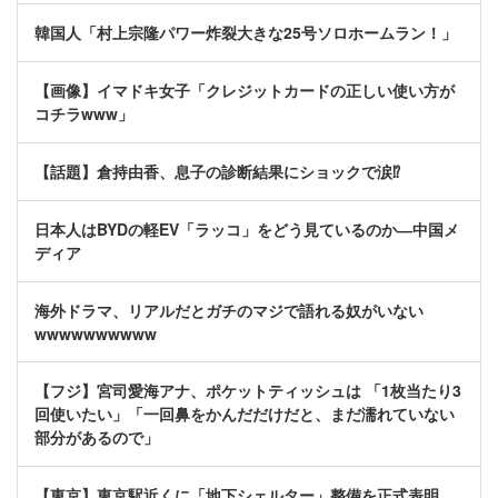
韓国人「村上宗隆パワー炸裂大きな25号ソロホームラン！」
【画像】イマドキ女子「クレジットカードの正しい使い方が
コチラwww」
【話題】倉持由香、息子の診断結果にショックで涙⁉
日本人はBYDの軽EV「ラッコ」をどう見ているのか―中国メ
ディア
海外ドラマ、リアルだとガチのマジで語れる奴がいない
wwwwwwwwww
【フジ】宮司愛海アナ、ポケットティッシュは 「1枚当たり3
回使いたい」「一回鼻をかんだだけだと、まだ濡れていない
部分があるので」
【東京】東京駅近くに「地下シェルター」整備を正式表明…