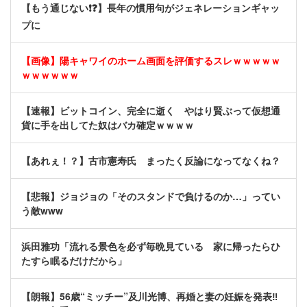
【もう通じない❗❓】長年の慣用句がジェネレーションギャッ
プに
【画像】陽キャワイのホーム画面を評価するスレｗｗｗｗｗ
ｗｗｗｗｗｗ
【速報】ビットコイン、完全に逝く やはり賢ぶって仮想通
貨に手を出してた奴はバカ確定ｗｗｗｗ
【あれぇ！？】古市憲寿氏 まったく反論になってなくね？
【悲報】ジョジョの「そのスタンドで負けるのか…」ってい
う敵www
浜田雅功「流れる景色を必ず毎晩見ている 家に帰ったらひ
たすら眠るだけだから」
【朗報】56歳“ミッチー”及川光博、再婚と妻の妊娠を発表‼