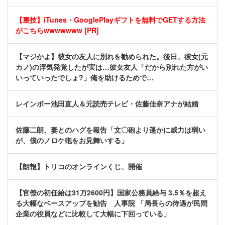
【裏技】iTunes・GooglePlayギフトを無料でGETする方法
がこちらwwwwwww [PR]
【マジかよ】彼女の友人に別れを勧められた。後日、彼女(元
カノ)の浮気発覚したが実は…彼女友人「だから別れた方がい
いっていったでしょ?」俺を助けるためで…
レインボー池田直人＆元読売テレビ・佐藤佳奈アナが結婚
佐藤二朗、妻とのハグを報告「文〇砲より遥かに威力は弱い
が、僕のノロケ砲をお見舞いする」
【朗報】トリコのオンラインくじ、開催
【官僚の初任給は31万2600円】国家公務員給与 3.5％を超え
る大幅なベースアップを勧告 人事院 「局長らの待遇が民間
企業の役員などに比較して大幅に下回っている」