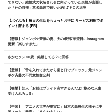
できない」結婚式の衣装合わせに向かっていた夫婦が直面し
た「死の恐怖」東名高速で続いた約1.7キロの追突
【ポイふる】毎日の生活をちょっとお得に サービス利用でポ
イント貯まる [PR]
【悲報】ジャンポケ斉藤の妻、夫の求刑7年翌日にInstagram
更新「楽しすぎた」
さかなクン 50歳 結婚してる？に回答
【悲報】「舌を入れてきたから歯と口でブロック」元ジャン
ポケ斉藤の不同意性交公判
【衝撃】知人「お前はプライド高すぎるんだよ!!惨めな人生
受け入れろよ!!」
【中国】「アニメの世界が現実に」日本の高校生の様子に中
国ネット「青春」「うらやましい」