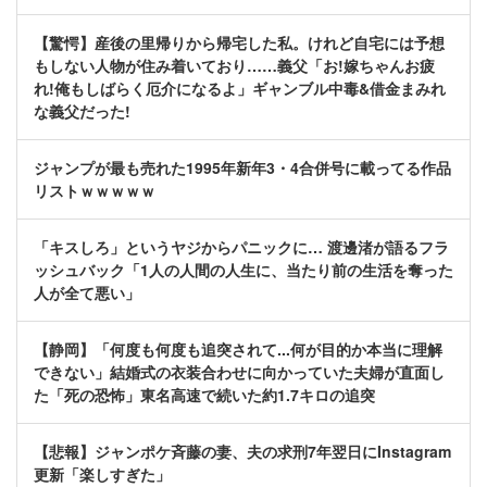
【驚愕】産後の里帰りから帰宅した私。けれど自宅には予想
もしない人物が住み着いており……義父「お!嫁ちゃんお疲
れ!俺もしばらく厄介になるよ」ギャンブル中毒&借金まみれ
な義父だった!
ジャンプが最も売れた1995年新年3・4合併号に載ってる作品
リストｗｗｗｗｗ
「キスしろ」というヤジからパニックに… 渡邊渚が語るフラ
ッシュバック「1人の人間の人生に、当たり前の生活を奪った
人が全て悪い」
【静岡】「何度も何度も追突されて...何が目的か本当に理解
できない」結婚式の衣装合わせに向かっていた夫婦が直面し
た「死の恐怖」東名高速で続いた約1.7キロの追突
【悲報】ジャンポケ斉藤の妻、夫の求刑7年翌日にInstagram
更新「楽しすぎた」