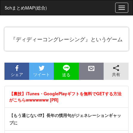
5chまとめMAP(総合)
T
o
g
g
l
『ディディーコングレーシング』というゲーム
e
n
a
v
i
g
a
シェア
ツイート
共有
送る
t
i
o
【裏技】iTunes・GooglePlayギフトを無料でGETする方法
n
がこちらwwwwwww [PR]
【もう通じない❗❓】長年の慣用句がジェネレーションギャッ
プに