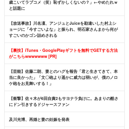
歳こいてラブコメ（笑）恥ずかしくないの？」←やめたれｗ
と話題に
【放送事故】川名凜、アンジュとJuiceを勘違いした村上シ
ョージに「今すごいよな」と振られ、明石家さんまから何が
すごいのかゴン詰めされる
【裏技】iTunes・GooglePlayギフトを無料でGETする方法
がこちらwwwwwww [PR]
【芸能】佐藤二朗、妻とのハグを報告「君と生きてきて、本
当に良かった」「文〇砲より遥かに威力は弱いが、僕のノロ
ケ砲をお見舞いする！」
【衝撃】佐々木が6回自責2もサヨナラ負けに。あまりの酷さ
にドン引きするドジャースファン
及川光博、再婚と妻の妊娠を発表