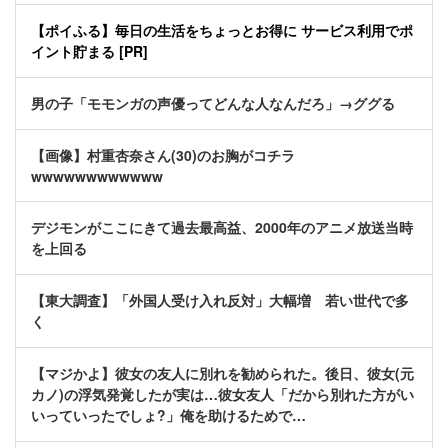
【ポイふる】毎日の生活をちょっとお得に サービス利用でポ
イント貯まる [PR]
男の子「モモンガの声優ってどんな人なんだろ」→ググる
【画像】村重杏奈さん(30)のお胸がコチラ
wwwwwwwwwwww
デジモンがここにきて過去最高益、2000年のアニメ放送当時
を上回る
【東大調査】「外国人受け入れ反対」大幅増 若い世代で多
く
【マジかよ】彼女の友人に別れを勧められた。後日、彼女(元
カノ)の浮気発覚したが実は…彼女友人「だから別れた方がい
いっていったでしょ?」俺を助けるためで…