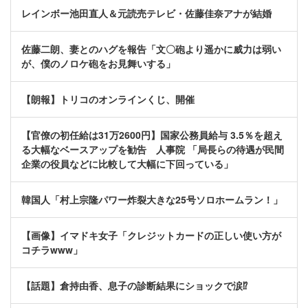
レインボー池田直人＆元読売テレビ・佐藤佳奈アナが結婚
佐藤二朗、妻とのハグを報告「文〇砲より遥かに威力は弱い
が、僕のノロケ砲をお見舞いする」
【朗報】トリコのオンラインくじ、開催
【官僚の初任給は31万2600円】国家公務員給与 3.5％を超え
る大幅なベースアップを勧告 人事院 「局長らの待遇が民間
企業の役員などに比較して大幅に下回っている」
韓国人「村上宗隆パワー炸裂大きな25号ソロホームラン！」
【画像】イマドキ女子「クレジットカードの正しい使い方が
コチラwww」
【話題】倉持由香、息子の診断結果にショックで涙⁉