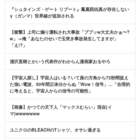
『シュタインズ・ゲート リブート』鳳凰院凶真が存在しない
γ（ガンマ）世界線が追加される
【衝撃】上司に煽り運転され大事故「ププッw大丈夫かぁ〜?
w」→俺「あなたのせいで玉突き事故発生してますが」
「え!?」
浦沢直樹とかいう代表作がわからん漫画家おるやろ
【宇宙人探し】宇宙人はいる？いて座の方角から72秒間捉え
た強い電波、50年間正体分からぬ「Wow！信号」…「合理的
に考えると、宇宙人からの信号の可能性」
【画像】かつての天下人「マックスむらい」現在(イ
マ)wwwwwww
ユニクロのBLEACHのTシャツ、オサレ過ぎる