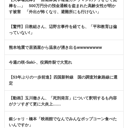
棒を…」 500万円分の預金通帳を盗まれた高齢女性が明か
す被害 「外出が怖くなり、避難所にも行けない」
【驚愕】日教組さん、辺野古事件を経ても、「平和教育は偏
っていない!」
熊本地震で居酒屋から温泉が湧き出るwwwwwwww
今週の咲-Saki-、役満炸裂で大荒れ
【53年ぶりの一歩前進】四国新幹線 国の調査対象路線に選
定
【動画】玉川徹さん、「死刑発言」について釈明するも内容
がクソすぎて更に大炎上……
銀シャリ・橋本「映画館でなんでみんなポップコーン食べた
いんですか」