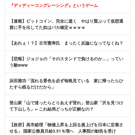
『ディディーコングレーシング』というゲーム
【速報】ビットコイン、完全に逝く やはり賢ぶって仮想通
貨に手を出してた奴はバカ確定ｗｗｗｗ
【あれぇ！？】古市憲寿氏 まったく反論になってなくね？
【悲報】ジョジョの「そのスタンドで負けるのか…」ってい
う敵www
浜田雅功「流れる景色を必ず毎晩見ている 家に帰ったらひ
たすら眠るだけだから」
登山家「山で迷ったらとりあえず登れ」登山家「沢を見つけ
て下山しろ」←これ結局どっちが正解なの？
【政府】高市総理「物価上昇を上回る賃上げを日本に定着さ
せる」 国家公務員月給3.51％増へ 人事院の勧告を受け