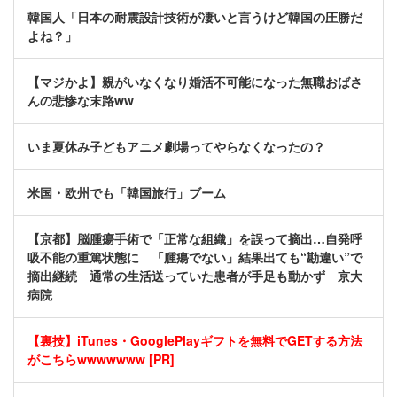
韓国人「日本の耐震設計技術が凄いと言うけど韓国の圧勝だ
よね？」
【マジかよ】親がいなくなり婚活不可能になった無職おばさ
んの悲惨な末路ww
いま夏休み子どもアニメ劇場ってやらなくなったの？
米国・欧州でも「韓国旅行」ブーム
【京都】脳腫瘍手術で「正常な組織」を誤って摘出…自発呼
吸不能の重篤状態に 「腫瘍でない」結果出ても“勘違い”で
摘出継続 通常の生活送っていた患者が手足も動かず 京大
病院
【裏技】iTunes・GooglePlayギフトを無料でGETする方法
がこちらwwwwwww [PR]