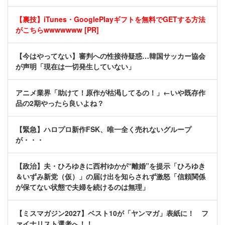
【裏技】iTunes・GooglePlayギフトを無料でGETする方法
がこちらwwwwwww [PR]
【今はやってない】審判への性接待疑惑…韓国サッカー協会
が声明「現在は一切発生していない」
アニメ業界「助けて！原作が枯渇してるの！」←いや既存作
品の2期やったら良いよね？
【緊急】ハロプロ新作FSK、唯一全く売れないグループ
が・・・
【政治】夫・ひろゆきに西村ゆかが“離婚”を提示「ひろゆき
＆いずみ新党（仮）」の届け出を知らされず激怒「信頼関係
が保てない状態で夫婦を続けるのは無理」
【ミスマガジン2027】ベスト10が「ヤンマガ」表紙に！ フ
ァイナリスト選考へ！！