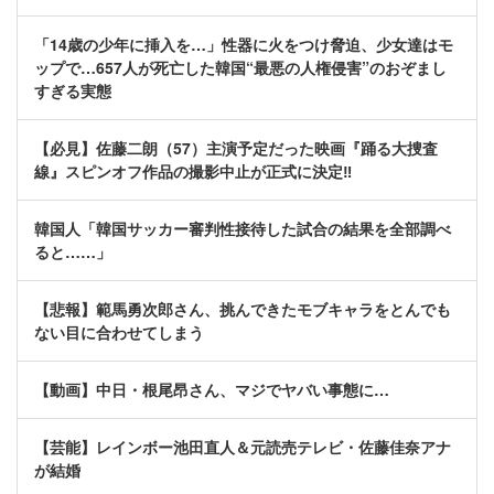
「14歳の少年に挿入を…」性器に火をつけ脅迫、少女達はモ
ップで…657人が死亡した韓国“最悪の人権侵害”のおぞまし
すぎる実態
【必見】佐藤二朗（57）主演予定だった映画『踊る大捜査
線』スピンオフ作品の撮影中止が正式に決定‼
韓国人「韓国サッカー審判性接待した試合の結果を全部調べ
ると……」
【悲報】範馬勇次郎さん、挑んできたモブキャラをとんでも
ない目に合わせてしまう
【動画】中日・根尾昂さん、マジでヤバい事態に…
【芸能】レインボー池田直人＆元読売テレビ・佐藤佳奈アナ
が結婚