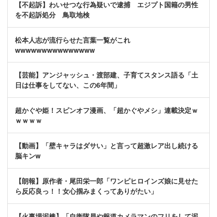
【不起訴】わいせつな行為疑いで逮捕 エジプト国籍の男性
を不起訴処分 鳥取地検
松本人志が流行らせた言葉一覧がこれ
wwwwwwwwwwwwwww
【芸能】アンジャッシュ・渡部建、子育てスタンス語る「土
日は仕事をしてない、この6年間」
超かぐや姫！スピンオフ漫画、「超かぐやメシ」連載決定ｗ
ｗｗｗｗ
【動画】「壁キャラはダサい」と言って超激レア出し続ける
脳キンw
【朗報】原作者・尾田栄一郎「ワンピヒロインズ娘に見せた
ら反応良っ！！女心掴みまくってありがたい」
【火事場泥棒】「自衛隊員や報道カメラマンのフリをして泥