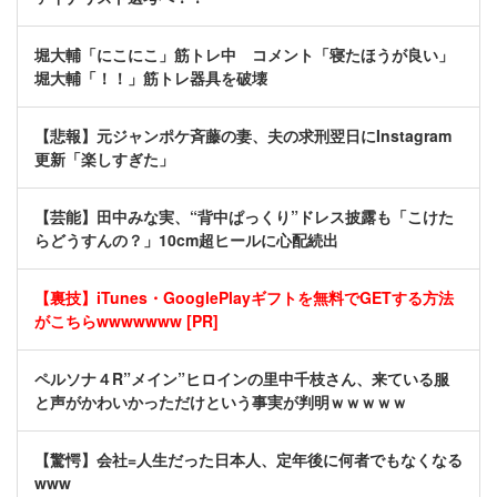
堀大輔「にこにこ」筋トレ中 コメント「寝たほうが良い」
堀大輔「！！」筋トレ器具を破壊
【悲報】元ジャンポケ斉藤の妻、夫の求刑翌日にInstagram
更新「楽しすぎた」
【芸能】田中みな実、“背中ぱっくり”ドレス披露も「こけた
らどうすんの？」10cm超ヒールに心配続出
【裏技】iTunes・GooglePlayギフトを無料でGETする方法
がこちらwwwwwww [PR]
ペルソナ４R”メイン”ヒロインの里中千枝さん、来ている服
と声がかわいかっただけという事実が判明ｗｗｗｗｗ
【驚愕】会社=人生だった日本人、定年後に何者でもなくなる
www