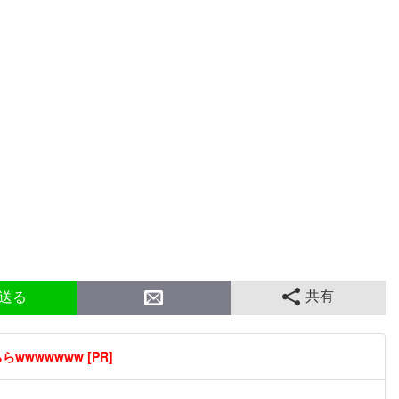
共有
送る
wwwwwww [PR]