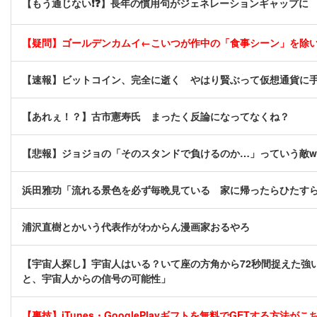
【もう通じない❗❓】長年の慣用句がジェネレーションギャップに
【疑問】ゴールデンカムイ←こいつが作中の「食事シーン」を除
【速報】ビットコイン、完全に逝く やはり賢ぶって仮想通貨に
【あれぇ！？】古市憲寿氏 まったく反論になってなくね？
【悲報】ジョジョの「そのスタンドで負けるのか…」っていう敵w
浜田雅功「流れる景色を必ず毎晩見ている 家に帰ったらひたす
浦沢直樹とかいう代表作がわからん漫画家おるやろ
【宇宙人探し】宇宙人はいる？いて座の方角から72秒間捉えた強
と、宇宙人からの信号の可能性」
【裏技】iTunes・GooglePlayギフトを無料でGETする方法がこちら