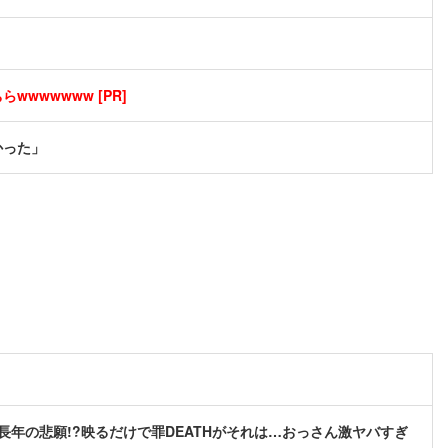
wwwwwww [PR]
かった」
長年の悲願!?映るだけで罪DEATHがそれは…おっさん激ヤバすぎ