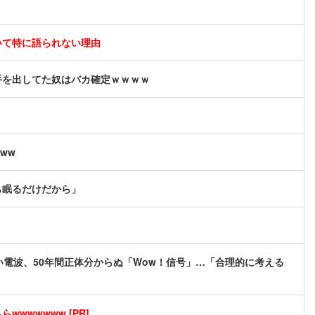
いて特に語られない理由
手を出してた奴はバカ確定ｗｗｗｗ
ww
ら眠るだけだから」
い電波、50年間正体分からぬ「Wow！信号」…「合理的に考える
wwwwwww [PR]