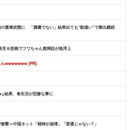
能の重篤状態に 「腫瘍でない」結果出ても“勘違い”で摘出継続
発言＆投稿でフワちゃん復帰説が急浮上
wwwwwww [PR]
w↓結果、食生活が悲惨な事に
で衝撃＝中国ネット「精神が崩壊」「普通じゃない？」