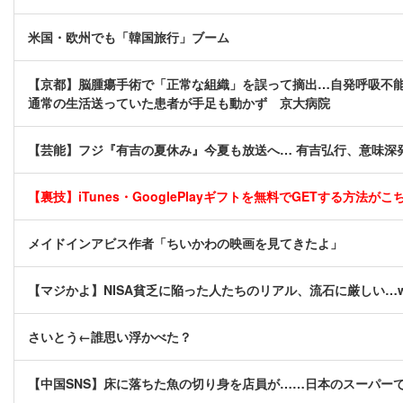
米国・欧州でも「韓国旅行」ブーム
【京都】脳腫瘍手術で「正常な組織」を誤って摘出…自発呼吸不
通常の生活送っていた患者が手足も動かず 京大病院
【芸能】フジ『有吉の夏休み』今夏も放送へ… 有吉弘行、意味深
【裏技】iTunes・GooglePlayギフトを無料でGETする方法がこちら
メイドインアビス作者「ちいかわの映画を見てきたよ」
【マジかよ】NISA貧乏に陥った人たちのリアル、流石に厳しい…
さいとう←誰思い浮かべた？
【中国SNS】床に落ちた魚の切り身を店員が……日本のスーパー