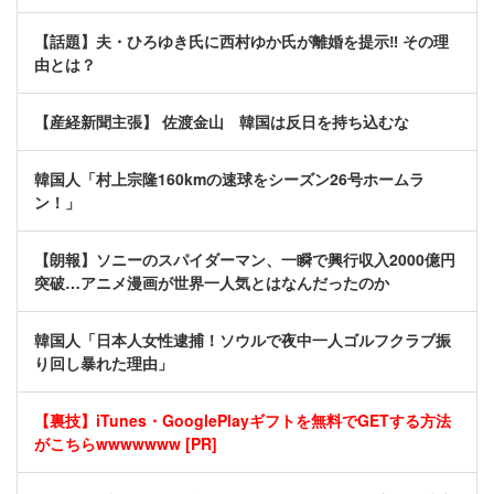
【話題】夫・ひろゆき氏に西村ゆか氏が離婚を提示‼ その理
由とは？
【産経新聞主張】 佐渡金山 韓国は反日を持ち込むな
韓国人「村上宗隆160kmの速球をシーズン26号ホームラ
ン！」
【朗報】ソニーのスパイダーマン、一瞬で興行収入2000億円
突破…アニメ漫画が世界一人気とはなんだったのか
韓国人「日本人女性逮捕！ソウルで夜中一人ゴルフクラブ振
り回し暴れた理由」
【裏技】iTunes・GooglePlayギフトを無料でGETする方法
がこちらwwwwwww [PR]