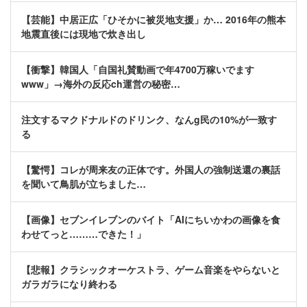
【芸能】中居正広「ひそかに被災地支援」か… 2016年の熊本
地震直後には現地で炊き出し
【衝撃】韓国人「自国礼賛動画で年4700万稼いでます
www」→海外の反応ch運営の秘密…
注文するマクドナルドのドリンク、なんg民の10%が一致す
る
【驚愕】コレが周来友の正体です。外国人の強制送還の裏話
を聞いて鳥肌が立ちました…
【画像】セブンイレブンのバイト「AIにちいかわの画像を食
わせてっと………できた！」
【悲報】クラシックオーケストラ、ゲーム音楽をやらないと
ガラガラになり終わる