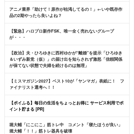
アニメ業界「助けて！原作が枯渇してるの！」←いや既存作
品の2期やったら良いよね？
【緊急】ハロプロ新作FSK、唯一全く売れないグループ
が・・・
【政治】夫・ひろゆきに西村ゆかが“離婚”を提示「ひろゆき
＆いずみ新党（仮）」の届け出を知らされず激怒「信頼関係
が保てない状態で夫婦を続けるのは無理」
【ミスマガジン2027】ベスト10が「ヤンマガ」表紙に！ フ
ァイナリスト選考へ！！
【ポイふる】毎日の生活をちょっとお得に サービス利用でポ
イント貯まる [PR]
堀大輔「にこにこ」筋トレ中 コメント「寝たほうが良い」
堀大輔「！！」筋トレ器具を破壊