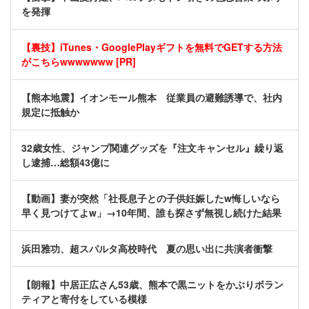
を発揮
【裏技】iTunes・GooglePlayギフトを無料でGETする方法
がこちらwwwwwww [PR]
【熊本地震】イオンモール熊本 従業員の避難誘導で、社内
規定に抵触か
32歳女性、ジャンプ関連グッズを『注文キャンセル』繰り返
し逮捕…総額43億に
【動画】妻が突然「社長息子との子供妊娠したw悔しいなら
早く見つけてよw」→10年間、誰も探さず無視し続けた結果
浜田雅功、超スパルタ高校時代 夏の思い出に共演者衝撃
【朗報】中居正広さん53歳、熊本で黒ニットをかぶりボラン
ティアと寄付をしている模様