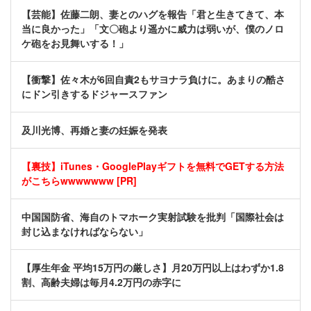
【芸能】佐藤二朗、妻とのハグを報告「君と生きてきて、本
当に良かった」「文〇砲より遥かに威力は弱いが、僕のノロ
ケ砲をお見舞いする！」
【衝撃】佐々木が6回自責2もサヨナラ負けに。あまりの酷さ
にドン引きするドジャースファン
及川光博、再婚と妻の妊娠を発表
【裏技】iTunes・GooglePlayギフトを無料でGETする方法
がこちらwwwwwww [PR]
中国国防省、海自のトマホーク実射試験を批判「国際社会は
封じ込まなければならない」
【厚生年金 平均15万円の厳しさ】月20万円以上はわずか1.8
割、高齢夫婦は毎月4.2万円の赤字に