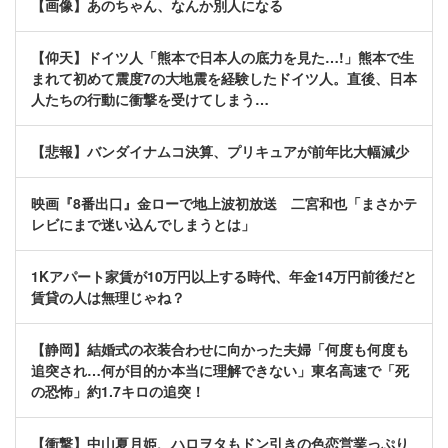
【画像】あのちゃん、なんか別人になる
【仰天】ドイツ人「熊本で日本人の底力を見た…!」熊本で生
まれて初めて震度7の大地震を経験したドイツ人。直後、日本
人たちの行動に衝撃を受けてしまう…
【悲報】バンダイナムコ決算、プリキュアが前年比大幅減少
映画『8番出口』金ローで地上波初放送 二宮和也「まさかテ
レビにまで迷い込んでしまうとは」
1Kアパート家賃が10万円以上する時代、年金14万円前後だと
賃貸の人は無理じゃね？
【静岡】結婚式の衣装合わせに向かった夫婦「何度も何度も
追突され…何が目的か本当に理解できない」東名高速で「死
の恐怖」約1.7キロの追突！
【衝撃】中山夏月姫、ハロヲタもドン引きの色恋営業っぷり