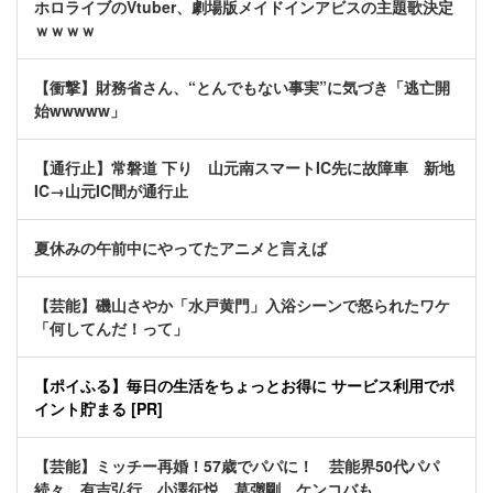
ホロライブのVtuber、劇場版メイドインアビスの主題歌決定
ｗｗｗｗ
【衝撃】財務省さん、“とんでもない事実”に気づき「逃亡開
始wwwww」
【通行止】常磐道 下り 山元南スマートIC先に故障車 新地
IC→山元IC間が通行止
夏休みの午前中にやってたアニメと言えば
【芸能】磯山さやか「水戸黄門」入浴シーンで怒られたワケ
「何してんだ！って」
【ポイふる】毎日の生活をちょっとお得に サービス利用でポ
イント貯まる [PR]
【芸能】ミッチー再婚！57歳でパパに！ 芸能界50代パパ
続々 有吉弘行、小澤征悦、草彅剛、ケンコバも