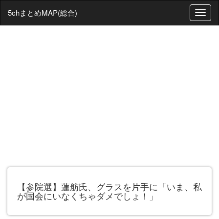
5chまとめMAP(総合)
T
o
g
g
l
e
n
a
v
i
g
a
t
i
o
n
【参院選】蓮舫氏、グラスを片手に「いま、私
が国会にいなくちゃダメでしょ！」