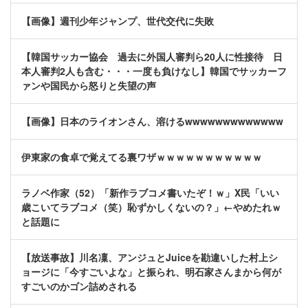
【画像】週刊少年ジャンプ、世代交代に失敗
【韓国サッカー協会 過去に外国人審判ら20人に性接待 日
本人審判2人も含む・・・一度も負けなし】韓国でサッカーフ
ァンや国民から怒りと失望の声
【画像】日本のライオンさん、溶けるwwwwwwwwwwwww
伊東家の食卓で覚えてる裏ワザｗｗｗｗｗｗｗｗｗｗｗ
ラノベ作家（52）「新作ラブコメ書いたぞ！ｗ」X民「いい
歳こいてラブコメ（笑）恥ずかしくないの？」←やめたれｗ
と話題に
【放送事故】川名凜、アンジュとJuiceを勘違いした村上シ
ョージに「今すごいよな」と振られ、明石家さんまから何が
すごいのかゴン詰めされる