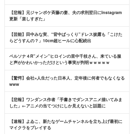
【悲報】元ジャンポケ斉藤の妻、夫の求刑翌日にInstagram
更新「楽しすぎた」
【芸能】田中みな実、“背中ぱっくり”ドレス披露も「こけた
らどうすんの？」10cm超ヒールに心配続出
ペルソナ４R”メイン”ヒロインの里中千枝さん、来ている服
と声がかわいかっただけという事実が判明ｗｗｗｗｗ
【驚愕】会社=人生だった日本人、定年後に何者でもなくなる
www
【悲報】ワンダンス作者「手書きでダンスアニメ描いてみま
した」←アニメの当てつけにしか見えないと話題に
【速報】よゐこ、新たなゲームチャンネルを立ち上げ最初に
マイクラをプレイする