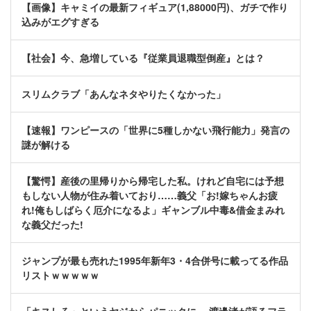
【画像】キャミイの最新フィギュア(1,88000円)、ガチで作り
込みがエグすぎる
【社会】今、急増している『従業員退職型倒産』とは？
スリムクラブ「あんなネタやりたくなかった」
【速報】ワンピースの「世界に5種しかない飛行能力」発言の
謎が解ける
【驚愕】産後の里帰りから帰宅した私。けれど自宅には予想
もしない人物が住み着いており……義父「お!嫁ちゃんお疲
れ!俺もしばらく厄介になるよ」ギャンブル中毒&借金まみれ
な義父だった!
ジャンプが最も売れた1995年新年3・4合併号に載ってる作品
リストｗｗｗｗｗ