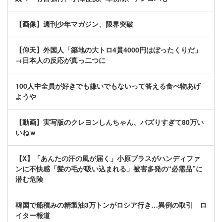
【画像】週刊少年マガジン、限界突破
【仰天】外国人「築地の大トロ4貫4000円はぼったくりだ」
→日本人の反応が真っ二つに
100人中全員が好きでも嫌いでもないって答える食べ物あげ
ようや
【動画】実写版のクレヨンしんちゃん、バズりすぎて80万い
いねｗ
【X】「あんたの汗の風が届く」小原ブラスがハンディファ
ンに不快感「髪の毛が吸い込まれる」被害多発の“必需品”に
潜む危険
韓国で船積みの精製油3万トンがロシア行き…異例の取引 ロ
イター報道