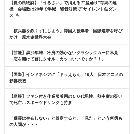
【夏の風物詩】「うるさい」で消える?“盆踊り”存続の危
機 会場数は20年で半減 騒音対策で“サイレント盆ダン
ス”も
「核兵器を鉄くずにしよう」韓国人被爆者、国際連帯を呼び
かけ 原水協世界大会
【芸能】黒沢年雄、冷房の効かないクラシックカーに私見
「窓を開けて首にタオル…カッコいいですか？！」
【国際】インドネシアに「ドラえもん」16人 日本アニメの
影響浸透
【島根】ファン付き作業服着用の５０代男性、熱中症の疑い
で死亡…スポーツドリンクも持参
「幽霊は存在しない」と仮定すると、「見た」という何億も
の人間が・・・