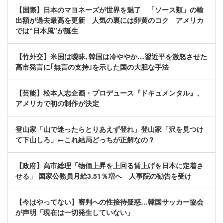
【国際】日本のマヨネーズが世界を魅了 「ソース類」の輸
出額が過去最高を更新 人気の裏には卵黄のコク アメリカ
では“日本風”が誕生
【竹外交】米国は曖昧､韓国は冷ややか…習近平を激怒させた
高市発言に｢無言の支持｣を示した国の大胆な手法
【芸能】松本人志企画・プロデュース『ドキュメンタル』、
アメリカで初の制作が決定
登山家「山で迷ったらとりあえず登れ」登山家「沢を見つけ
て下山しろ」←これ結局どっちが正解なの？
【政府】高市総理「物価上昇を上回る賃上げを日本に定着さ
せる」 国家公務員月給3.51％増へ 人事院の勧告を受け
【今はやってない】審判への性接待疑惑…韓国サッカー協会
が声明「現在は一切発生していない」