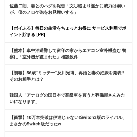
佐藤二朗、妻とのハグを報告「文〇砲より遥かに威力は弱い
が、僕のノロケ砲をお見舞いする」
【ポイふる】毎日の生活をちょっとお得に サービス利用でポ
イント貯まる [PR]
【熊本】車中泊避難して留守の家からエアコン室外機盗む 警
察に「室外機が盗まれた」相談数件
【朗報】56歳“ミッチー”及川光博、再婚と妻の妊娠を発表‼
そのお相手とは？
韓国人「アナログの国日本で高級車を買うと葬儀屋さんみた
いになります」
【衝撃】10万本突破は伊達じゃない!Switch2版のライバル、
まさかのSwitch版だったw