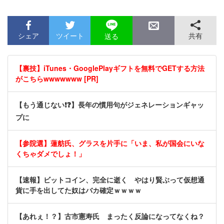
シェア
ツイート
共有
送る
【裏技】iTunes・GooglePlayギフトを無料でGETする方法
がこちらwwwwwww [PR]
【もう通じない❗❓】長年の慣用句がジェネレーションギャッ
プに
【参院選】蓮舫氏、グラスを片手に「いま、私が国会にいな
くちゃダメでしょ！」
【速報】ビットコイン、完全に逝く やはり賢ぶって仮想通
貨に手を出してた奴はバカ確定ｗｗｗｗ
【あれぇ！？】古市憲寿氏 まったく反論になってなくね？