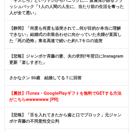
「キスしろ」というヤジからパニックに… 渡邊渚が語るフラ
ッシュバック「1人の人間の人生に、当たり前の生活を奪った
人が全て悪い」
【静岡】「何度も何度も追突されて...何が目的か本当に理解
できない」結婚式の衣装合わせに向かっていた夫婦が直面し
た「死の恐怖」東名高速で続いた約1.7キロの追突
【悲報】ジャンポケ斉藤の妻、夫の求刑7年翌日にInstagram
更新「楽しすぎた」
さかなクン 50歳 結婚してる？に回答
【裏技】iTunes・GooglePlayギフトを無料でGETする方法
がこちらwwwwwww [PR]
【悲報】「舌を入れてきたから歯と口でブロック」元ジャン
ポケ斉藤の不同意性交公判