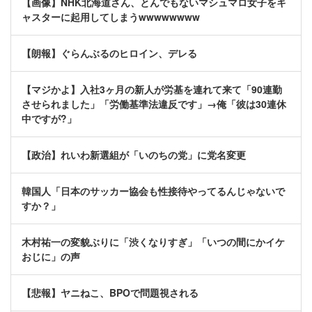
【画像】NHK北海道さん、とんでもないマシュマロ女子をキ
ャスターに起用してしまうwwwwwwww
【朗報】ぐらんぶるのヒロイン、デレる
【マジかよ】入社3ヶ月の新人が労基を連れて来て「90連勤
させられました」「労働基準法違反です」→俺「彼は30連休
中ですが?」
【政治】れいわ新選組が「いのちの党」に党名変更
韓国人「日本のサッカー協会も性接待やってるんじゃないで
すか？」
木村祐一の変貌ぶりに「渋くなりすぎ」「いつの間にかイケ
おじに」の声
【悲報】ヤニねこ、BPOで問題視される