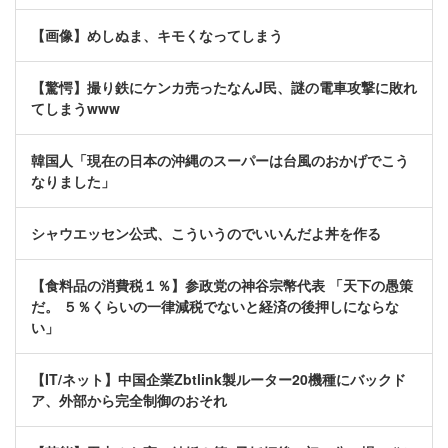
【画像】めしぬま、キモくなってしまう
【驚愕】撮り鉄にケンカ売ったなんJ民、謎の電車攻撃に敗れ
てしまうwww
韓国人「現在の日本の沖縄のスーパーは台風のおかげでこう
なりました」
シャウエッセン公式、こういうのでいいんだよ丼を作る
【食料品の消費税１％】参政党の神谷宗幣代表 「天下の愚策
だ。 ５％くらいの一律減税でないと経済の後押しにならな
い」
【IT/ネット】中国企業Zbtlink製ルーター20機種にバックド
ア、外部から完全制御のおそれ