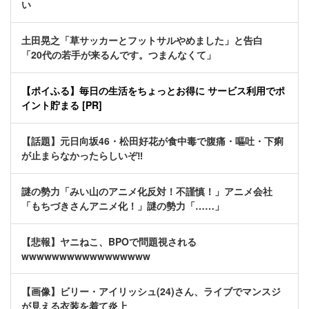
い
土田晃之「草サッカーとフットサルやめました」と告白
「20代の若手が来るんです。つまんなくて」
【ポイふる】毎日の生活をちょっとお得に サービス利用でポ
イント貯まる [PR]
【話題】元日向坂46・松田好花が食中毒で腹痛・嘔吐・下痢
が止まらなかったらしいぞ‼
謎の勢力「みい山のアニメ化反対！不謹慎！」アニメ会社
「もちづきさんアニメ化！」謎の勢力「……」
【悲報】ヤニねこ、BPOで問題視される
wwwwwwwwwwwwwwwww
【画像】ビリー・アイリッシュ(24)さん、ライブでマンスジ
が見える衣装を着て炎上