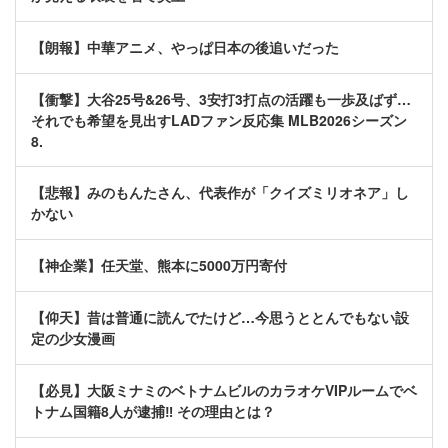
【朗報】中華アニメ、やっぱ日本の後追いだった
【衝撃】大谷25号&26号、3安打3打点の活躍も一歩及ばず…
それでも希望を見出すLADファン反応集 MLB2026シーズン
8.
【悲報】みのもんたさん、代表作が「クイズミリオネア」し
かない
【神企業】任天堂、熊本に5000万円寄付
【仰天】昔は普通に読んでたけど…今思うととんでもない設
定の少女漫画
【必見】大阪ミナミのベトナムビルのカラオケVIPルームでベ
トナム国籍8人が逮捕‼ その理由とは？