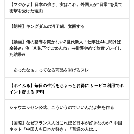
【マジかよ】日本の強さ、実はこれ。外国人が“日常”を見て
衝撃を受けた理由
【朗報】キングダムの河了貂、覚醒する
【動画】俺の指導を聞かないZ世代新人「仕事はAIに聞けば
余裕w」俺「AI以下でごめんね」→指導やめて放置プレイし
た結果w
「あったなぁ」ってなる商品を挙げるスレ
【ポイふる】毎日の生活をちょっとお得に サービス利用でポ
イント貯まる [PR]
シャウエッセン公式、こういうのでいいんだよ丼を作る
【国際】なぜフランス人はこれほど日本が好きなのか? 中国
ネット「中国人も日本が好き」「普通の人は…」