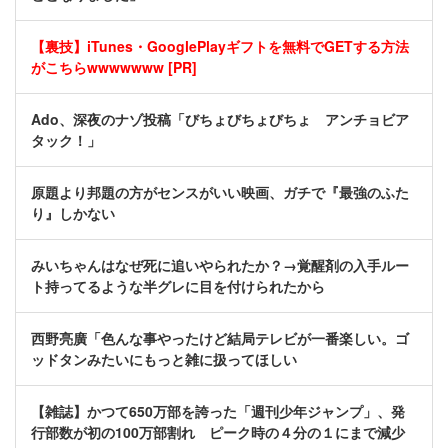
【裏技】iTunes・GooglePlayギフトを無料でGETする方法
がこちらwwwwwww [PR]
Ado、深夜のナゾ投稿「びちょびちょびちょ アンチョビア
タック！」
原題より邦題の方がセンスがいい映画、ガチで『最強のふた
り』しかない
みいちゃんはなぜ死に追いやられたか？→覚醒剤の入手ルー
ト持ってるような半グレに目を付けられたから
西野亮廣「色んな事やったけど結局テレビが一番楽しい。ゴ
ッドタンみたいにもっと雑に扱ってほしい
【雑誌】かつて650万部を誇った「週刊少年ジャンプ」、発
行部数が初の100万部割れ ピーク時の４分の１にまで減少