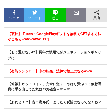
シェア
ツイート
共有
送る
【裏技】iTunes・GooglePlayギフトを無料でGETする方法
がこちらwwwwwww [PR]
【もう通じない❗❓】長年の慣用句がジェネレーションギャッ
プに
【有能シンジロー】米の転売、法律で禁止になるwww
【速報】ビットコイン、完全に逝く やはり賢ぶって仮想通
貨に手を出してた奴はバカ確定ｗｗｗｗ
【あれぇ！？】古市憲寿氏 まったく反論になってなくね？