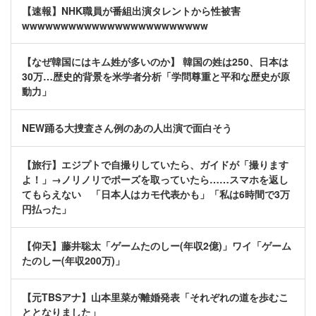
【速報】NHK職員が番組出演タレントから性被害
wwwwwwwwwwwwwwwwwwwwwwww
【なぜ韓国にはキム姓が多いのか】 韓国の姓は250、日本は
30万…歴史的背景を米学者分析「学問尊重と平和な歴史が原
動力」
NEW踊る大捜査さん例のあの人出演で面白そう
【旅行】エジプトで自撮りしていたら、ガイドが「撮ります
よ！」→ノリノリでポーズを取っていたら……スマホを返し
てもらえない 「日本人はカモ代表かも」「私は6時間で3万
円払った」
【仰天】藤井聡太「ゲームたのしー(年収2億)」ワイ「ゲーム
たのしー(年収200万)」
【元TBSアナ】山本里菜が離婚発表「それぞれの道を歩むこ
ととなりました」