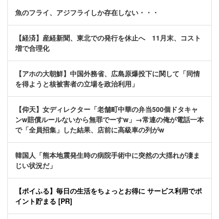
魚のフライ、アジフライしか存在しない・・・
【経済】産経新聞、東北での発行を休止へ 11月末、コスト
増で合理化
【アホの大朝鮮】中国外務省、広島原爆投下に関して「同情
を得ようと核被害者の立場を政治利用」
【仰天】女ディレクター「老舗町中華の弁当500個ドタキャ
ンw賠償ルールないから無罪でーすw」→常連の俺が電話一本
で「全員招集」した結果、店前に高級車の列がw
韓国人「熊本地震発生時の病院手術中に突然の大揺れが凄ま
じい状況だ」
【ポイふる】毎日の生活をちょっとお得に サービス利用でポ
イント貯まる [PR]