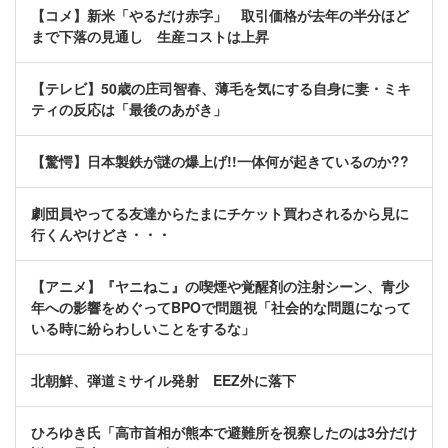
【コメ】新米「やるだけ赤字」 取引価格が去年の半分ほど
まで下落の見通し 生産コストは上昇
【テレビ】50歳の庄司智春、薄毛を気にする自身に妻・ミキ
ティの反応は「最後のあがき」
【驚愕】日本製鉄が謎の爆上げ!!一体何が起きているのか??
劇団員やってる友達からたまにチケット買わされるから見に
行くんやけどさ・・・
【アニメ】『ヤニねこ』の喫煙や覚醒剤の注射シーン、青少
年への影響をめぐってBPOで問題視「社会的な問題になって
いる時に紛らわしいことをするな」
北朝鮮、弾道ミサイル発射 EEZ外に落下
ひろゆき氏「高市首相が熊本で避難所を視察したのは3分だけ