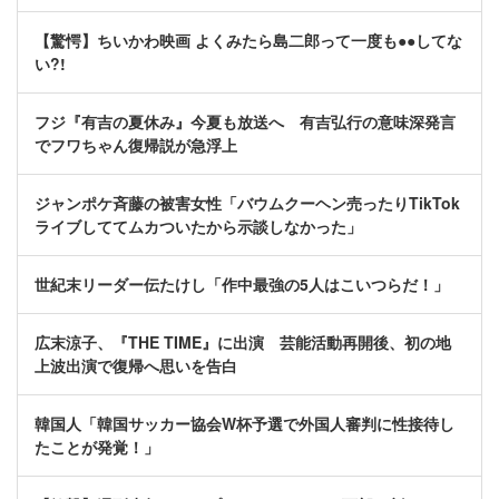
【驚愕】ちいかわ映画 よくみたら島二郎って一度も●●してな
い?!
フジ『有吉の夏休み』今夏も放送へ 有吉弘行の意味深発言
でフワちゃん復帰説が急浮上
ジャンポケ斉藤の被害女性「バウムクーヘン売ったりTikTok
ライブしててムカついたから示談しなかった」
世紀末リーダー伝たけし「作中最強の5人はこいつらだ！」
広末涼子、『THE TIME』に出演 芸能活動再開後、初の地
上波出演で復帰へ思いを告白
韓国人「韓国サッカー協会W杯予選で外国人審判に性接待し
たことが発覚！」