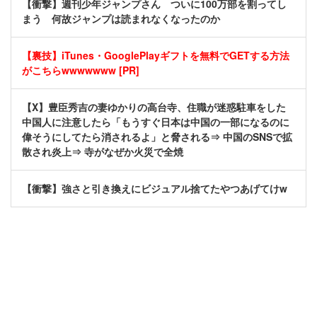
【衝撃】週刊少年ジャンプさん ついに100万部を割ってし
まう 何故ジャンプは読まれなくなったのか
【裏技】iTunes・GooglePlayギフトを無料でGETする方法
がこちらwwwwwww [PR]
【X】豊臣秀吉の妻ゆかりの高台寺、住職が迷惑駐車をした
中国人に注意したら「もうすぐ日本は中国の一部になるのに
偉そうにしてたら消されるよ」と脅される⇒ 中国のSNSで拡
散され炎上⇒ 寺がなぜか火災で全焼
【衝撃】強さと引き換えにビジュアル捨てたやつあげてけw