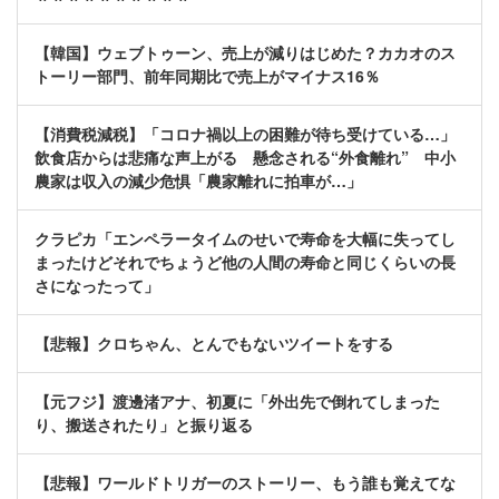
【韓国】ウェブトゥーン、売上が減りはじめた？カカオのス
トーリー部門、前年同期比で売上がマイナス16％
【消費税減税】「コロナ禍以上の困難が待ち受けている…」
飲食店からは悲痛な声上がる 懸念される“外食離れ” 中小
農家は収入の減少危惧「農家離れに拍車が…」
クラピカ「エンペラータイムのせいで寿命を大幅に失ってし
まったけどそれでちょうど他の人間の寿命と同じくらいの長
さになったって」
【悲報】クロちゃん、とんでもないツイートをする
【元フジ】渡邊渚アナ、初夏に「外出先で倒れてしまった
り、搬送されたり」と振り返る
【悲報】ワールドトリガーのストーリー、もう誰も覚えてな