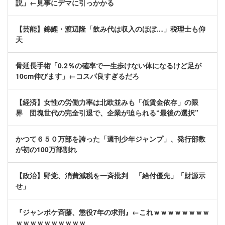
説」←見事にデマに引っかかる
【芸能】錦鯉・渡辺隆「飲み代は収入のほぼ…」税理士も仰
天
骨延長手術「0.2％の確率で一生歩けない体になるけど足が
10cm伸びます」←コスパ良すぎるだろ
【経済】女性の労働力率は北欧並みも「低賃金依存」の限
界 団塊世代の完全引退で、企業が迫られる“最後の選択”
かつて６５０万部を誇った「週刊少年ジャンプ」、発行部数
が初の100万部割れ
【政治】野党、消費減税を一斉批判 「給付優先」「財源示
せ」
『ジャンポケ斉藤、懲役7年の求刑』←これｗｗｗｗｗｗｗｗ
ｗｗｗｗｗｗｗｗｗｗ