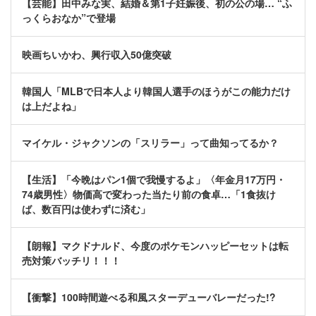
【芸能】田中みな実、結婚＆第1子妊娠後、初の公の場… “ふ
っくらおなか”で登場
映画ちいかわ、興行収入50億突破
韓国人「MLBで日本人より韓国人選手のほうがこの能力だけ
は上だよね」
マイケル・ジャクソンの「スリラー」って曲知ってるか？
【生活】「今晩はパン1個で我慢するよ」〈年金月17万円・
74歳男性〉物価高で変わった当たり前の食卓…「1食抜け
ば、数百円は使わずに済む」
【朗報】マクドナルド、今度のポケモンハッピーセットは転
売対策バッチリ！！！
【衝撃】100時間遊べる和風スターデューバレーだった!?