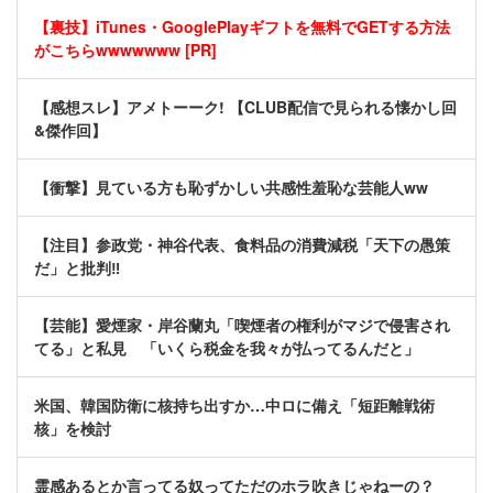
【裏技】iTunes・GooglePlayギフトを無料でGETする方法
がこちらwwwwwww [PR]
【感想スレ】アメトーーク! 【CLUB配信で見られる懐かし回
&傑作回】
【衝撃】見ている方も恥ずかしい共感性羞恥な芸能人ww
【注目】参政党・神谷代表、食料品の消費減税「天下の愚策
だ」と批判‼
【芸能】愛煙家・岸谷蘭丸「喫煙者の権利がマジで侵害され
てる」と私見 「いくら税金を我々が払ってるんだと」
米国、韓国防衛に核持ち出すか…中ロに備え「短距離戦術
核」を検討
霊感あるとか言ってる奴ってただのホラ吹きじゃねーの？