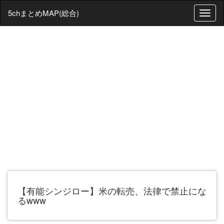
5chまとめMAP(総合)
T
o
g
g
l
e
n
a
v
i
g
a
t
i
o
n
【有能シンジロー】米の転売、法律で禁止にな
るwww