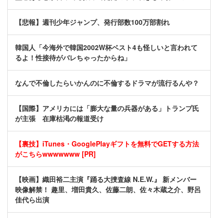
【悲報】週刊少年ジャンプ、発行部数100万部割れ
韓国人「今海外で韓国2002W杯ベスト4も怪しいと言われて
るよ！性接待がバレちゃったからね」
なんで不倫したらいかんのに不倫するドラマが流行るんや？
【国際】アメリカには「膨大な量の兵器がある」トランプ氏
が主張 在庫枯渇の報道受け
【裏技】iTunes・GooglePlayギフトを無料でGETする方法
がこちらwwwwwww [PR]
【映画】織田裕二主演『踊る大捜査線 N.E.W.』 新メンバー
映像解禁！ 趣里、増田貴久、佐藤二朗、佐々木蔵之介、野呂
佳代ら出演