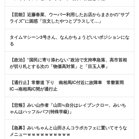
【芸能】近藤春菜、ウーバー利用したお店からまさかの“サプ
ライズ”に困惑「注文したやつとプラスして…」
タイムマシーン3号さん、なんかちょうどいいポジションにな
る
【政治】“国民に寄り添わない”政治で支持率急落、高市首相
が切り札とする次の「物価高対策」と「目玉人事」
【通行止】常磐道 下り 南相馬IC付近に故障車 常磐富岡
IC→南相馬IC間が通行止
【悲報】みい山作者「山田≒自分はレイブンクロー、みいち
ゃんはハッフルパフ(特殊学級)」
【急募】みいちゃんと山田さんコラボカフェに置いてそうな
メニューｗｗｗｗｗｗｗｗｗｗ