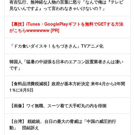
有吉弘行、無神経な人物の言葉に怒り「なんで俺は『テレビ
見ないんですよ』って言われなきゃいけないの？」
【裏技】iTunes・GooglePlayギフトを無料でGETする方法
がこちらwwwwwww [PR]
「ドカ食いダイスキ！もちづきさん」TVアニメ化
韓国人「猛暑の中頑張る日本のエアコン設置業者さんは凄い
です」
【食料品消費税減税】政府が基本方針決定 来年4月から2年間
1％に8月5日
【画像】ワイ無職、スーツ着て大手町丸の内を徘徊
【台湾】 頼総統、台日の最大の脅威は「中国の威圧的行
動」 団結訴え