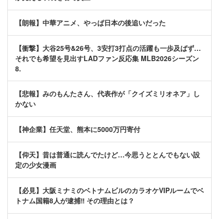
【朗報】中華アニメ、やっぱ日本の後追いだった
【衝撃】大谷25号&26号、3安打3打点の活躍も一歩及ばず…
それでも希望を見出すLADファン反応集 MLB2026シーズン
8.
【悲報】みのもんたさん、代表作が「クイズミリオネア」し
かない
【神企業】任天堂、熊本に5000万円寄付
【仰天】昔は普通に読んでたけど…今思うととんでもない設
定の少女漫画
【必見】大阪ミナミのベトナムビルのカラオケVIPルームでベ
トナム国籍8人が逮捕‼ その理由とは？