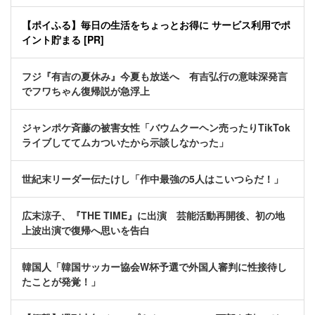
【ポイふる】毎日の生活をちょっとお得に サービス利用でポ
イント貯まる [PR]
フジ『有吉の夏休み』今夏も放送へ 有吉弘行の意味深発言
でフワちゃん復帰説が急浮上
ジャンポケ斉藤の被害女性「バウムクーヘン売ったりTikTok
ライブしててムカついたから示談しなかった」
世紀末リーダー伝たけし「作中最強の5人はこいつらだ！」
広末涼子、『THE TIME』に出演 芸能活動再開後、初の地
上波出演で復帰へ思いを告白
韓国人「韓国サッカー協会W杯予選で外国人審判に性接待し
たことが発覚！」