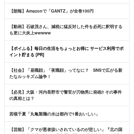
【朗報】Amazonで「GANTZ」が全巻100円
【動画】石破茂さん、減税に猛反対した件を必死に釈明する
も更に大炎上wwwww
【ポイふる】毎日の生活をちょっとお得に サービス利用でポ
イント貯まる [PR]
【社会】「昼職顔」「夜職顔」ってなに？ SNSで広がる新
たなルッキズム論争！
【必見】大阪・河内長野市で警官が刃物男に発砲‼ その事件
の真相とは？
若槻千夏「丸亀製麺の水は都内で1番おいしい」
【芸能】「クマが悪者扱いされているのが悲しい」『北の国