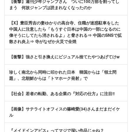
【衝撃】週刊少年ジャンプさん ついに100万部を割ってし
まう 何故ジャンプは読まれなくなったのか
【X】豊臣秀吉の妻ゆかりの高台寺、住職が迷惑駐車をした
中国人に注意したら「もうすぐ日本は中国の一部になるのに
偉そうにしてたら消されるよ」と脅される⇒ 中国のSNSで拡
散され炎上⇒ 寺がなぜか火災で全焼
【衝撃】強さと引き換えにビジュアル捨てたやつあげてけw
珍しく南北から同時に叩かれた日本 韓国からは「領土問
題」、北朝鮮からは「トマホーク発射」で
【社会】若者の転勤、ある企業の『対応の仕方』に注目‼
【画像】サテライトオフィスの篠崎愛(34)さんまだまだイケ
ル
『メイドインアビス』ってマジで深い作品じゃね？