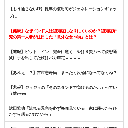
【もう通じない❗❓】長年の慣用句がジェネレーションギャッ
プに
【健康】なぜインド人は認知症になりにくいのか？認知症研
究の第一人者が注目した「意外な食べ物」とは？
【速報】ビットコイン、完全に逝く やはり賢ぶって仮想通
貨に手を出してた奴はバカ確定ｗｗｗｗ
【あれぇ！？】古市憲寿氏 まったく反論になってなくね？
【悲報】ジョジョの「そのスタンドで負けるのか…」ってい
う敵www
浜田雅功「流れる景色を必ず毎晩見ている 家に帰ったらひ
たすら眠るだけだから」