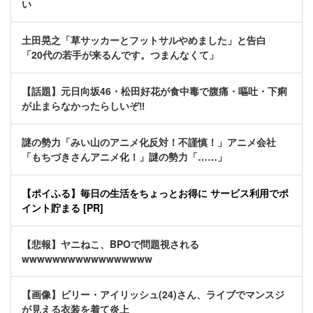
い
土田晃之「草サッカーとフットサルやめました」と告白
「20代の若手が来るんです。つまんなくて」
【話題】元日向坂46・松田好花が食中毒で腹痛・嘔吐・下痢
が止まらなかったらしいぞ‼
謎の勢力「みい山のアニメ化反対！不謹慎！」アニメ会社
「もちづきさんアニメ化！」謎の勢力「……」
【ポイふる】毎日の生活をちょっとお得に サービス利用でポ
イント貯まる [PR]
【悲報】ヤニねこ、BPOで問題視される
wwwwwwwwwwwwwwwww
【画像】ビリー・アイリッシュ(24)さん、ライブでマンスジ
が見える衣装を着て炎上