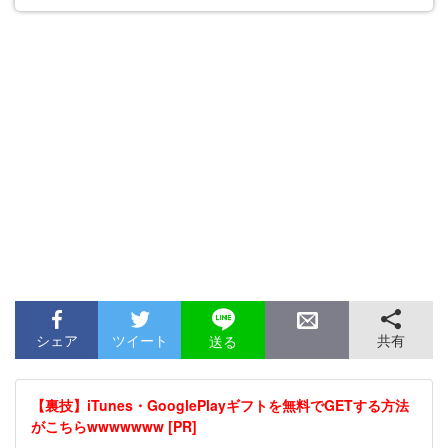
シェア
ツイート
共有
送る
【裏技】iTunes・GooglePlayギフトを無料でGETする方法
がこちらwwwwwww [PR]