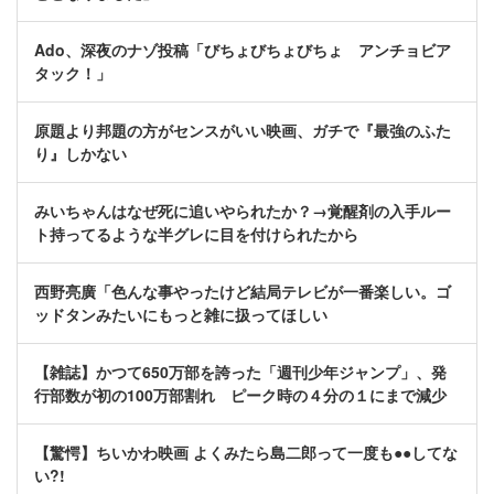
Ado、深夜のナゾ投稿「びちょびちょびちょ アンチョビア
タック！」
原題より邦題の方がセンスがいい映画、ガチで『最強のふた
り』しかない
みいちゃんはなぜ死に追いやられたか？→覚醒剤の入手ルー
ト持ってるような半グレに目を付けられたから
西野亮廣「色んな事やったけど結局テレビが一番楽しい。ゴ
ッドタンみたいにもっと雑に扱ってほしい
【雑誌】かつて650万部を誇った「週刊少年ジャンプ」、発
行部数が初の100万部割れ ピーク時の４分の１にまで減少
【驚愕】ちいかわ映画 よくみたら島二郎って一度も●●してな
い?!