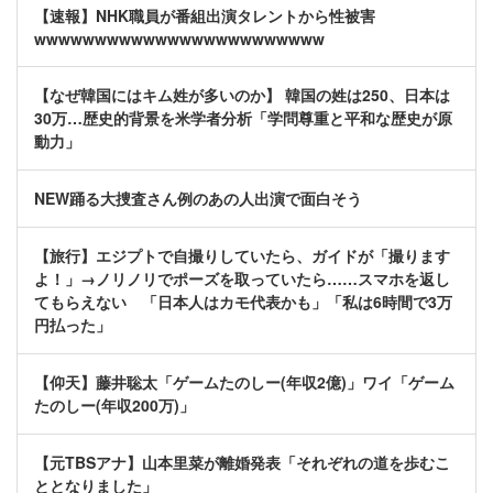
【速報】NHK職員が番組出演タレントから性被害
wwwwwwwwwwwwwwwwwwwwwwww
【なぜ韓国にはキム姓が多いのか】 韓国の姓は250、日本は
30万…歴史的背景を米学者分析「学問尊重と平和な歴史が原
動力」
NEW踊る大捜査さん例のあの人出演で面白そう
【旅行】エジプトで自撮りしていたら、ガイドが「撮ります
よ！」→ノリノリでポーズを取っていたら……スマホを返し
てもらえない 「日本人はカモ代表かも」「私は6時間で3万
円払った」
【仰天】藤井聡太「ゲームたのしー(年収2億)」ワイ「ゲーム
たのしー(年収200万)」
【元TBSアナ】山本里菜が離婚発表「それぞれの道を歩むこ
ととなりました」