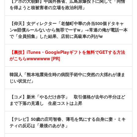
【アホの大朝鮮】中国外務省、広島原爆投下に関して「同情
を得ようと核被害者の立場を政治利用」
【仰天】女ディレクター「老舗町中華の弁当500個ドタキャ
ンw賠償ルールないから無罪でーすw」→常連の俺が電話一本
で「全員招集」した結果、店前に高級車の列がw
【裏技】iTunes・GooglePlayギフトを無料でGETする方法
がこちらwwwwwww [PR]
韓国人「熊本地震発生時の病院手術中に突然の大揺れが凄ま
じい状況だ」
【コメ】新米「やるだけ赤字」 取引価格が去年の半分ほど
まで下落の見通し 生産コストは上昇
【テレビ】50歳の庄司智春、薄毛を気にする自身に妻・ミキ
ティの反応は「最後のあがき」