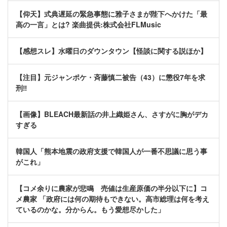
【仰天】式典遅延の緊急事態に雅子さまが陛下へかけた「最
高の一言」とは? 楽曲提供:株式会社FLMusic
【感想スレ】水曜日のダウンタウン【怪談に関する説ほか】
【注目】元ジャンポケ・斉藤慎二被告（43）に懲役7年を求
刑‼
【画像】BLEACH最新話の井上織姫さん、さすがに胸がデカ
すぎる
韓国人「熊本地震の政府支援で韓国人が一番不思議に思う事
がこれ」
【コメ余りに農家が悲鳴 売値は生産原価の半分以下に】コ
メ農家 「政府には何の期待もできない。高市総理は何を考え
ているのかな。分からん。もう愛想尽かした」