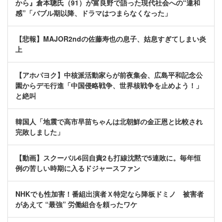
から』倉本聰氏（91）が富良野で語った現代社会への“違和
感”「バブル期以降、ドラマはつまらなくなった」
【悲報】MAJOR2ndの佐藤寿也の息子、姑息すぎてしまい炎
上
【アホパヨク】中核派活動家らが前夜集会、広島平和記念公
園からデモ行進「中国侵略戦争、世界核戦争を止めよう！」
と絶叫
韓国人「地震で高市早苗ちゃんは北朝鮮の金正恩と比較され
完敗しました」
【動画】スクーバル6回自責2も打線沈黙で5連敗に。毎年恒
例の苦しい時期に入るドジャースファン
NHKでも性加害！番組出演者Ｘ特定なら降板ドミノ 被害者
があえて “最強” 労働組合を頼ったワケ