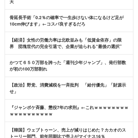
天
骨延長手術「0.2％の確率で一生歩けない体になるけど足が
10cm伸びます」←コスパ良すぎるだろ
【経済】女性の労働力率は北欧並みも「低賃金依存」の限
界 団塊世代の完全引退で、企業が迫られる“最後の選択”
かつて６５０万部を誇った「週刊少年ジャンプ」、発行部数
が初の100万部割れ
【政治】野党、消費減税を一斉批判 「給付優先」「財源示
せ」
『ジャンポケ斉藤、懲役7年の求刑』←これｗｗｗｗｗｗｗｗ
ｗｗｗｗｗｗｗｗｗｗ
【韓国】ウェブトゥーン、売上が減りはじめた？カカオのス
トーリー部門、前年同期比で売上がマイナス16％