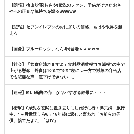
【朗報】檜山沙耶(おさや)伝説のファン、子供ができたおさ
やへの正直な気持ちを語るwwwww
【悲報】セブンイレブンのおにぎりの価格、もはや限界を超
える
【画像】ブルーロック、なんJ民登場ｗｗｗｗｗ
【社会】「飲食店潰れますよ」食料品消費税“1％減税”の中で
上がる懸念 外食は10％で“9％”差に…一方で対象の弁当店
でも悲痛な声「値下げできない…」
【速報】ME:I新曲の売上がヤバすぎる結果に・・・
【衝撃】0歳児を玄関に置き去りにし旅行に行く弟夫婦「旅行
中、1ヶ月世話しろw」18年後に返せと言われ「お前らの子
供、捨てたよ?」「は!?」