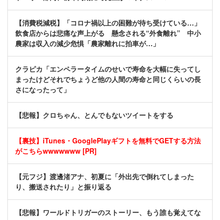
【消費税減税】「コロナ禍以上の困難が待ち受けている…」
飲食店からは悲痛な声上がる 懸念される“外食離れ” 中小
農家は収入の減少危惧「農家離れに拍車が…」
クラピカ「エンペラータイムのせいで寿命を大幅に失ってし
まったけどそれでちょうど他の人間の寿命と同じくらいの長
さになったって」
【悲報】クロちゃん、とんでもないツイートをする
【裏技】iTunes・GooglePlayギフトを無料でGETする方法
がこちらwwwwwww [PR]
【元フジ】渡邊渚アナ、初夏に「外出先で倒れてしまった
り、搬送されたり」と振り返る
【悲報】ワールドトリガーのストーリー、もう誰も覚えてな