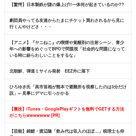
【驚愕】日本製鉄が謎の爆上げ!!一体何が起きているのか??
劇団員やってる友達からたまにチケット買わされるから見に
行くんやけどさ・・・
【アニメ】『ヤニねこ』の喫煙や覚醒剤の注射シーン、青少
年への影響をめぐってBPOで問題視「社会的な問題になって
いる時に紛らわしいことをするな」
北朝鮮、弾道ミサイル発射 EEZ外に落下
ひろゆき氏「高市首相が熊本で避難所を視察したのは3分だけ
説」←見事にデマに引っかかる
【裏技】iTunes・GooglePlayギフトを無料でGETする方法
がこちらwwwwwww [PR]
【芸能】錦鯉・渡辺隆「飲み代は収入のほぼ…」税理士も仰