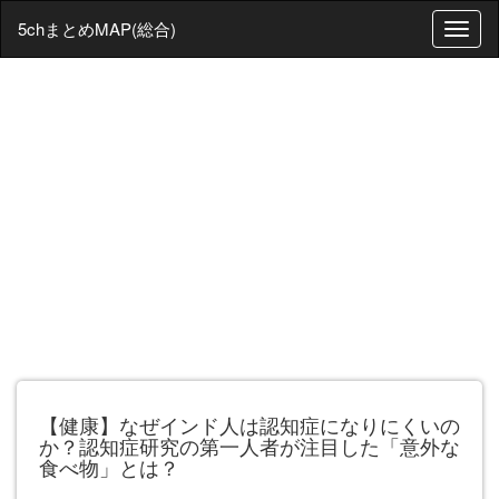
5chまとめMAP(総合)
T
o
g
g
l
e
n
a
v
i
g
a
t
i
o
n
【健康】なぜインド人は認知症になりにくいの
か？認知症研究の第一人者が注目した「意外な
食べ物」とは？