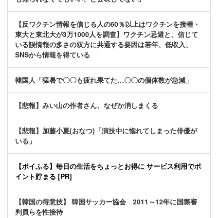
【反ワクチン情報を信じる人の60％以上はワクチンを接種・
東大と東北大が3万1000人を調査】ワクチン忌避と、信じて
いる誤情報の多さの双方に共通する要因は若年、低収入、
SNSから情報を得ている
韓国人「猛暑で〇〇も疲れ果てた…〇〇の個体数が急減」
【悲報】みい山の作者さん、なぜか消しまくる
【悲報】加藤小夏(おなつ)「演技中に惚れてしまった俳優が
いる」
【ポイふる】毎日の生活をちょっとお得に サービス利用でポ
イント貯まる [PR]
【韓国の得意技】 韓国サッカー協会 2011～12年に国際審
判員らを性接待