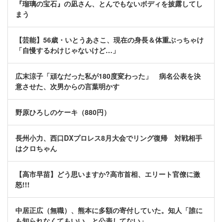
『瑠璃の宝石』の凪さん、とんでもないボディを披露してし
まう
【芸能】56歳・いとうあさこ、現在の身長＆体重ぶっちゃけ
「自慢するわけじゃないけど…」
広末涼子「頑なだった私が180度変わった」 病名公表を決
意させた、次男からの言葉明かす
野原ひろしのケーキ（880円）
長州小力、西口DXプロレス8月大会でリング復帰 対戦相手
はクロちゃん
【高市早苗】どう思いますか?高市首相、エリート官僚に激
怒!!!
中居正広（無職）、熊本に多額の寄付していた。知人「誰に
も知られなくてもいい、と公表してない」