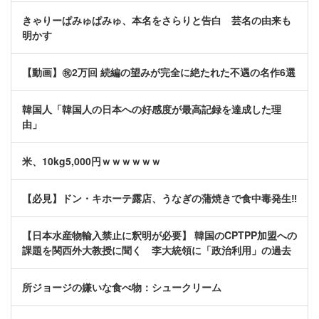
きゃりーぱみゅぱみゅ、本名をさらりと告白 芸名の由来も
明かす
【動画】㊗️2万回 続編の望みが完全に絶たれた不遇の名作6選
韓国人「韓国人の日本への好感度が最高記録を達成した理
由」
米、10kg5,000円ｗｗｗｗｗｗ
【必見】ドン・キホーテ露店、うなぎの蒲焼きで食中毒発生‼
【日本水産物輸入禁止に釈明が必要】 韓国のCPTPP加盟への
課題を関西外大教授に聞く 李大統領に「政治利用」の過去
所ジョージの嫌いな食べ物：シュークリーム