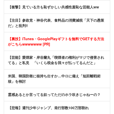
【衝撃】見ている方も恥ずかしい共感性羞恥な芸能人ww
【注目】参政党・神谷代表、食料品の消費減税「天下の愚策
だ」と批判‼
【裏技】iTunes・GooglePlayギフトを無料でGETする方法
がこちらwwwwwww [PR]
【芸能】愛煙家・岸谷蘭丸「喫煙者の権利がマジで侵害され
てる」と私見 「いくら税金を我々が払ってるんだと」
米国、韓国防衛に核持ち出すか…中ロに備え「短距離戦術
核」を検討
霊感あるとか言ってる奴ってただのホラ吹きじゃねーの？
【悲報】週刊少年ジャンプ、発行部数100万部割れ