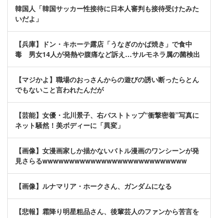
韓国人「韓国サッカー性接待に日本人審判も接待受けたみた
いだよ」
【兵庫】ドン・キホーテ露店「うなぎのかば焼き」で食中
毒 男女14人が発熱や腹痛など訴え…サルモネラ属の菌検出
【マジかよ】職場のおっさんからの遊びの誘い断ったらとん
でもないこと言われたんだが
【芸能】女優・北川景子、右バストトップ“衝撃密着”写真に
ネット騒然！美ボディーに「異変」
【画像】女漫画家しか描かないバトル漫画のワンシーンが発
見さらるwwwwwwwwwwwwwwwwwwwwwwwwwww
【画像】ルナマリア・ホークさん、ガンダムになる
【悲報】霜降り明星粗品さん、後輩芸人のファンから苦言を