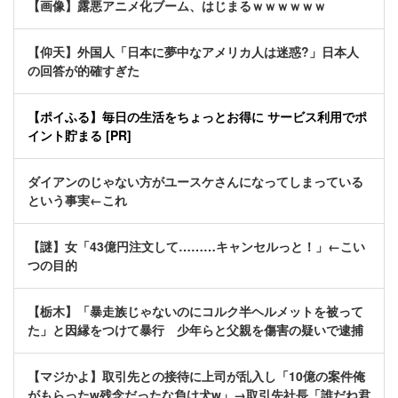
【画像】露悪アニメ化ブーム、はじまるｗｗｗｗｗｗ
【仰天】外国人「日本に夢中なアメリカ人は迷惑?」日本人
の回答が的確すぎた
【ポイふる】毎日の生活をちょっとお得に サービス利用でポ
イント貯まる [PR]
ダイアンのじゃない方がユースケさんになってしまっている
という事実←これ
【謎】女「43億円注文して………キャンセルっと！」←こい
つの目的
【栃木】「暴走族じゃないのにコルク半ヘルメットを被って
た」と因縁をつけて暴行 少年らと父親を傷害の疑いで逮捕
【マジかよ】取引先との接待に上司が乱入し「10億の案件俺
がもらったw残念だったな負け犬w」→取引先社長「誰だね君