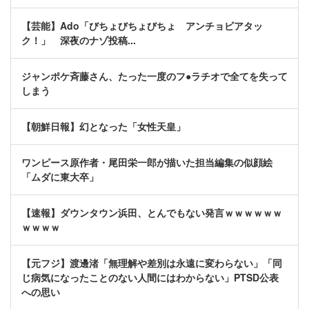
【芸能】Ado「びちょびちょびちょ アンチョビアタッ
ク！」 深夜のナゾ投稿...
ジャンポケ斉藤さん、たった一度のフ●ラチオで全てを失って
しまう
【朝鮮日報】幻となった「女性天皇」
ワンピース原作者・尾田栄一郎が描いた担当編集の似顔絵
「ムダに東大卒」
【速報】ダウンタウン浜田、とんでもない発言ｗｗｗｗｗｗ
ｗｗｗｗ
【元フジ】渡邊渚「無理解や差別は永遠に変わらない」「同
じ病気になったことのない人間にはわからない」PTSD公表
への思い