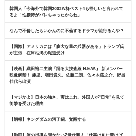
韓国人「今海外で韓国2002W杯ベスト4も怪しいと言われて
るよ！性接待がバレちゃったからね」
なんで不倫したらいかんのに不倫するドラマが流行るんや？
【国際】アメリカには「膨大な量の兵器がある」トランプ氏
が主張 在庫枯渇の報道受け
【映画】織田裕二主演『踊る大捜査線 N.E.W.』 新メンバー
映像解禁！ 趣里、増田貴久、佐藤二朗、佐々木蔵之介、野呂
佳代ら出演
【マジかよ】日本の強さ、実はこれ。外国人が“日常”を見て
衝撃を受けた理由
【朗報】キングダムの河了貂、覚醒する
【動画】俺の指導を聞かないZ世代新人「仕事はAIに聞けば