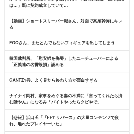
は…」既に契約成立していて…
【動画】ショートスリーパー堀さん、対面で高須幹弥にキレ
る
FGOさん、またとんでもないフィギュアを出してしまう
韓国裁判所、「慰安婦を侮辱」したユーチューバーによる
「正義連の名誉毀損」認める
GANTZ1巻、よく見たら終わり方が面白すぎる
ナイナイ岡村、家事をめぐる妻の不満に「言ってくれたら済
む話やん」になるみ「バイトやったらクビやで」
【悲報】浜口氏「『FF7 リバース』の大量コンテンツで疲
れ、離れたプレイヤーいた」