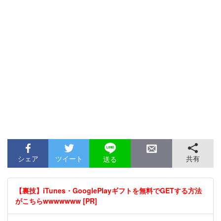
シェア
ツイート
共有
送る
【裏技】iTunes・GooglePlayギフトを無料でGETする方法
がこちらwwwwwww [PR]