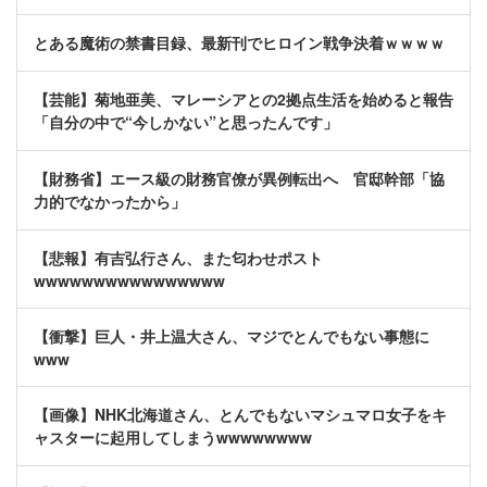
とある魔術の禁書目録、最新刊でヒロイン戦争決着ｗｗｗｗ
【芸能】菊地亜美、マレーシアとの2拠点生活を始めると報告
「自分の中で“今しかない”と思ったんです」
【財務省】エース級の財務官僚が異例転出へ 官邸幹部「協
力的でなかったから」
【悲報】有吉弘行さん、また匂わせポスト
wwwwwwwwwwwwwwww
【衝撃】巨人・井上温大さん、マジでとんでもない事態に
www
【画像】NHK北海道さん、とんでもないマシュマロ女子をキ
ャスターに起用してしまうwwwwwwww