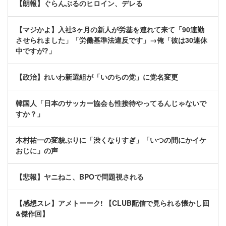
【朗報】ぐらんぶるのヒロイン、デレる
【マジかよ】入社3ヶ月の新人が労基を連れて来て「90連勤
させられました」「労働基準法違反です」→俺「彼は30連休
中ですが?」
【政治】れいわ新選組が「いのちの党」に党名変更
韓国人「日本のサッカー協会も性接待やってるんじゃないで
すか？」
木村祐一の変貌ぶりに「渋くなりすぎ」「いつの間にかイケ
おじに」の声
【悲報】ヤニねこ、BPOで問題視される
【感想スレ】アメトーーク! 【CLUB配信で見られる懐かし回
&傑作回】