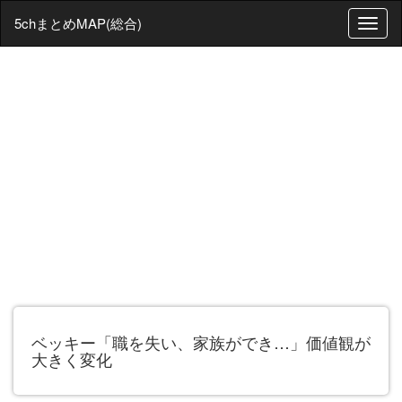
5chまとめMAP(総合)
T
o
g
g
l
e
n
a
v
i
g
a
t
i
o
n
ベッキー「職を失い、家族ができ…」価値観が
大きく変化