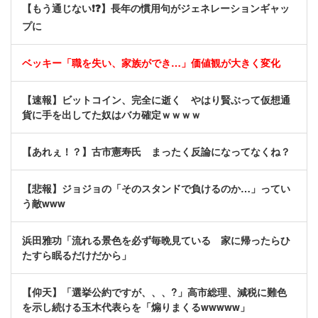
【もう通じない❗❓】長年の慣用句がジェネレーションギャッ
プに
ベッキー「職を失い、家族ができ…」価値観が大きく変化
【速報】ビットコイン、完全に逝く やはり賢ぶって仮想通
貨に手を出してた奴はバカ確定ｗｗｗｗ
【あれぇ！？】古市憲寿氏 まったく反論になってなくね？
【悲報】ジョジョの「そのスタンドで負けるのか…」ってい
う敵www
浜田雅功「流れる景色を必ず毎晩見ている 家に帰ったらひ
たすら眠るだけだから」
【仰天】「選挙公約ですが、、、?」高市総理、減税に難色
を示し続ける玉木代表らを「煽りまくるwwwww」