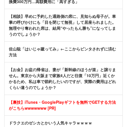
換費300万円…高額費用に「高すぎる」
【相談】早めに予約した通路側の席に、見知らぬ母子が。車
掌の呼びかけにも「目を閉じて無視」して居座られました。
無理やり奪われた席は、結局“やったもん勝ち”になってしま
うのでしょうか？
佐山聡「はいじゃ蹴ってみ」←ここからビンタされずに済む
方法
【お金】お盆の帰省は、妻が「新幹線のほうが楽」と譲りま
せん。東京から大阪まで家族4人だと往復「10万円」近くか
かるため、私は車で節約したいのですが、実際の費用はどれ
くらい違うのでしょうか？
【裏技】iTunes・GooglePlayギフトを無料でGETする方法
がこちらwwwwwww [PR]
ドラクエのゼシカとかいう人気キャラｗｗｗｗ