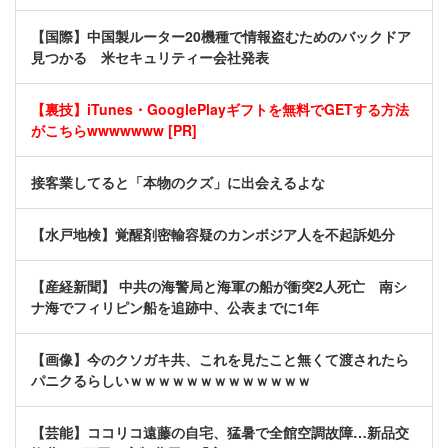
【国際】中国製ルーター20機種で情報盗むためのバックドア
見つかる 米セキュリティー会社発表
【裏技】iTunes・GooglePlayギフトを無料でGETする方法
がこちらwwwwwww [PR]
接客業してると「本物のクズ」に出会えるよな
【水戸地検】覚醒剤密輸容疑のカンボジア人を不起訴処分
【産経新聞】 中共の海警局と海軍の船が衝突2人死亡 南シ
ナ海でフィリピン船を追跡中、公表までに1年
【画像】今のクソガキ共、これを見たこと無くて渡されたら
パニクるらしいｗｗｗｗｗｗｗｗｗｗｗｗｗ
【芸能】ココリコ遠藤の自宅、猛暑で全館空調故障…新品交