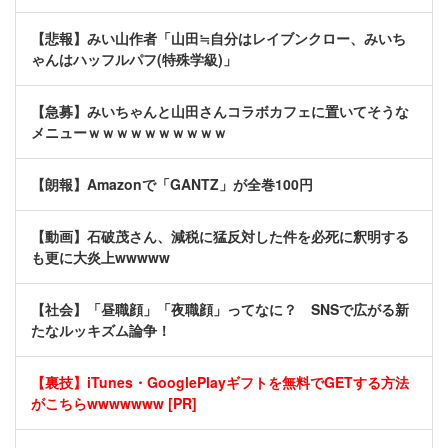
【悲報】みい山作者「山田≒自分はレイブンクロー、みいち
ゃんはハッフルパフ(特殊学級)」
【急募】みいちゃんと山田さんコラボカフェに置いてそうな
メニューｗｗｗｗｗｗｗｗｗｗ
【朗報】Amazonで「GANTZ」が全巻100円
【動画】石破茂さん、減税に猛反対した件を必死に釈明する
も更に大炎上wwwww
【社会】「昼職顔」「夜職顔」ってなに？ SNSで広がる新
たなルッキズム論争！
【裏技】iTunes・GooglePlayギフトを無料でGETする方法
がこちらwwwwwww [PR]