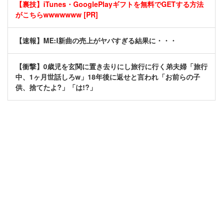
【裏技】iTunes・GooglePlayギフトを無料でGETする方法
がこちらwwwwwww [PR]
【速報】ME:I新曲の売上がヤバすぎる結果に・・・
【衝撃】0歳児を玄関に置き去りにし旅行に行く弟夫婦「旅行
中、1ヶ月世話しろw」18年後に返せと言われ「お前らの子
供、捨てたよ?」「は!?」