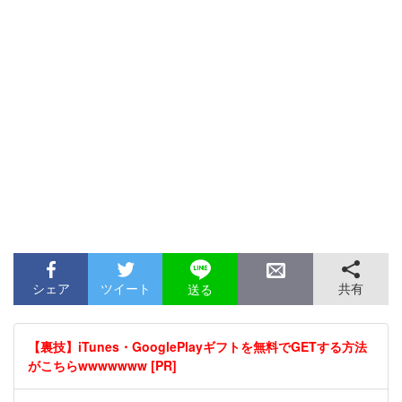
シェア
ツイート
共有
送る
【裏技】iTunes・GooglePlayギフトを無料でGETする方法
がこちらwwwwwww [PR]