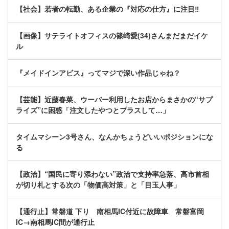
【社会】若者の転勤、ある企業の『対応の仕方』に注目‼
【画像】サテライトオフィスの篠崎愛(34)さんまだまだイケ
ル
『メイドインアビス』ってマジで深い作品じゃね？
【芸能】近藤春菜、ウーバー利用したお店からまさかの“サプ
ライズ”に困惑「注文したやつとプラスして…」
タイムマシーン3号さん、なんかちょうどいいポジションにな
る
【政治】“国民に寄り添わない”政治で支持率急落、高市首相
が切り札とする次の「物価高対策」と「目玉人事」
【通行止】常磐道 下り 南相馬IC付近に故障車 常磐富岡
IC→南相馬IC間が通行止