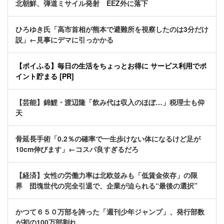
北朝鮮、弾道ミサイル発射 EEZ外に落下
ひろゆき氏「高市首相が熊本で避難所を視察したのは3分だけ
説」←見事にデマに引っかかる
【ポイふる】毎日の生活をちょっとお得に サービス利用でポ
イント貯まる [PR]
【芸能】錦鯉・渡辺隆「飲み代は収入のほぼ…」税理士も仰
天
骨延長手術「0.2％の確率で一生歩けない体になるけど足が
10cm伸びます」←コスパ良すぎるだろ
【経済】女性の労働力率は北欧並みも「低賃金依存」の限
界 団塊世代の完全引退で、企業が迫られる“最後の選択”
かつて６５０万部を誇った「週刊少年ジャンプ」、発行部数
が初の100万部割れ