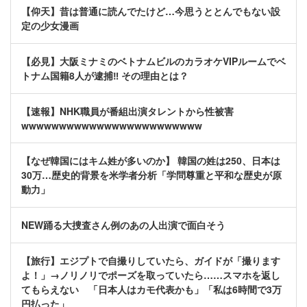
【仰天】昔は普通に読んでたけど…今思うととんでもない設
定の少女漫画
【必見】大阪ミナミのベトナムビルのカラオケVIPルームでベ
トナム国籍8人が逮捕‼ その理由とは？
【速報】NHK職員が番組出演タレントから性被害
wwwwwwwwwwwwwwwwwwwwwwww
【なぜ韓国にはキム姓が多いのか】 韓国の姓は250、日本は
30万…歴史的背景を米学者分析「学問尊重と平和な歴史が原
動力」
NEW踊る大捜査さん例のあの人出演で面白そう
【旅行】エジプトで自撮りしていたら、ガイドが「撮ります
よ！」→ノリノリでポーズを取っていたら……スマホを返し
てもらえない 「日本人はカモ代表かも」「私は6時間で3万
円払った」