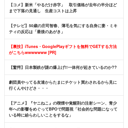
【コメ】新米「やるだけ赤字」 取引価格が去年の半分ほど
まで下落の見通し 生産コストは上昇
【テレビ】50歳の庄司智春、薄毛を気にする自身に妻・ミキ
ティの反応は「最後のあがき」
【裏技】iTunes・GooglePlayギフトを無料でGETする方法
がこちらwwwwwww [PR]
【驚愕】日本製鉄が謎の爆上げ!!一体何が起きているのか??
劇団員やってる友達からたまにチケット買わされるから見に
行くんやけどさ・・・
【アニメ】『ヤニねこ』の喫煙や覚醒剤の注射シーン、青少
年への影響をめぐってBPOで問題視「社会的な問題になって
いる時に紛らわしいことをするな」