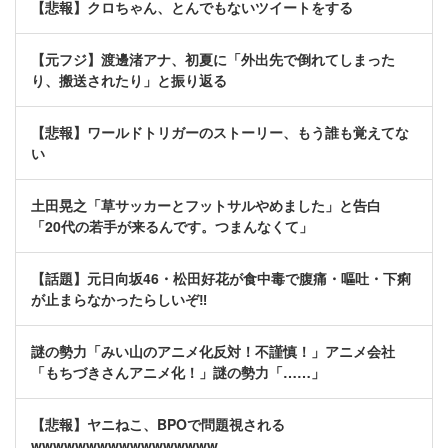
【悲報】クロちゃん、とんでもないツイートをする
【元フジ】渡邊渚アナ、初夏に「外出先で倒れてしまった
り、搬送されたり」と振り返る
【悲報】ワールドトリガーのストーリー、もう誰も覚えてな
い
土田晃之「草サッカーとフットサルやめました」と告白
「20代の若手が来るんです。つまんなくて」
【話題】元日向坂46・松田好花が食中毒で腹痛・嘔吐・下痢
が止まらなかったらしいぞ‼
謎の勢力「みい山のアニメ化反対！不謹慎！」アニメ会社
「もちづきさんアニメ化！」謎の勢力「……」
【悲報】ヤニねこ、BPOで問題視される
wwwwwwwwwwwwwwwww