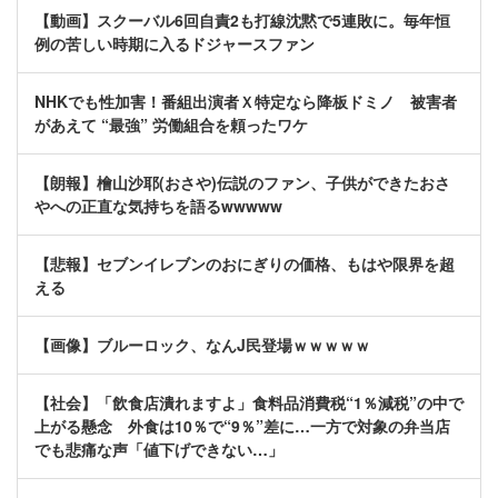
【動画】スクーバル6回自責2も打線沈黙で5連敗に。毎年恒
例の苦しい時期に入るドジャースファン
NHKでも性加害！番組出演者Ｘ特定なら降板ドミノ 被害者
があえて “最強” 労働組合を頼ったワケ
【朗報】檜山沙耶(おさや)伝説のファン、子供ができたおさ
やへの正直な気持ちを語るwwwww
【悲報】セブンイレブンのおにぎりの価格、もはや限界を超
える
【画像】ブルーロック、なんJ民登場ｗｗｗｗｗ
【社会】「飲食店潰れますよ」食料品消費税“1％減税”の中で
上がる懸念 外食は10％で“9％”差に…一方で対象の弁当店
でも悲痛な声「値下げできない…」