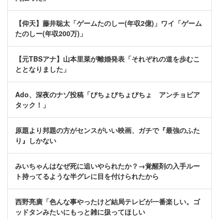
【仰天】藤井聡太「ゲームたのしー(年収2億)」ワイ「ゲーム
たのしー(年収200万)」
【元TBSアナ】山本里菜が離婚発表「それぞれの道を歩むこ
ととなりました」
Ado、深夜のナゾ投稿「びちょびちょびちょ アンチョビア
タック！」
原題より邦題の方がセンスがいい映画、ガチで『最強のふた
り』しかない
みいちゃんはなぜ死に追いやられたか？→覚醒剤の入手ルー
ト持ってるような半グレに目を付けられたから
西野亮廣「色んな事やったけど結局テレビが一番楽しい。ゴ
ッドタンみたいにもっと雑に扱ってほしい