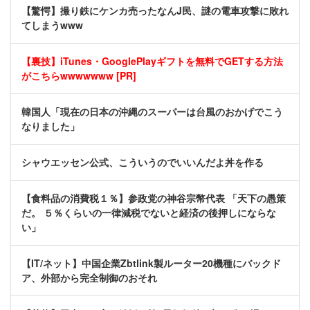
【驚愕】撮り鉄にケンカ売ったなんJ民、謎の電車攻撃に敗れ
てしまうwww
【裏技】iTunes・GooglePlayギフトを無料でGETする方法
がこちらwwwwwww [PR]
韓国人「現在の日本の沖縄のスーパーは台風のおかげでこう
なりました」
シャウエッセン公式、こういうのでいいんだよ丼を作る
【食料品の消費税１％】参政党の神谷宗幣代表 「天下の愚策
だ。 ５％くらいの一律減税でないと経済の後押しにならな
い」
【IT/ネット】中国企業Zbtlink製ルーター20機種にバックド
ア、外部から完全制御のおそれ