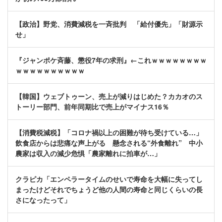
【政治】野党、消費減税を一斉批判 「給付優先」「財源示
せ」
『ジャンポケ斉藤、懲役7年の求刑』←これｗｗｗｗｗｗｗｗ
ｗｗｗｗｗｗｗｗｗｗ
【韓国】ウェブトゥーン、売上が減りはじめた？カカオのス
トーリー部門、前年同期比で売上がマイナス16％
【消費税減税】「コロナ禍以上の困難が待ち受けている…」
飲食店からは悲痛な声上がる 懸念される“外食離れ” 中小
農家は収入の減少危惧「農家離れに拍車が…」
クラピカ「エンペラータイムのせいで寿命を大幅に失ってし
まったけどそれでちょうど他の人間の寿命と同じくらいの長
さになったって」