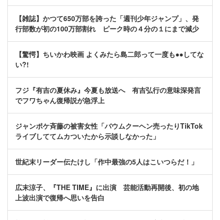
【雑誌】かつて650万部を誇った「週刊少年ジャンプ」、発
行部数が初の100万部割れ ピーク時の４分の１にまで減少
【驚愕】ちいかわ映画 よくみたら島二郎って一度も●●してな
い?!
フジ『有吉の夏休み』今夏も放送へ 有吉弘行の意味深発言
でフワちゃん復帰説が急浮上
ジャンポケ斉藤の被害女性「バウムクーヘン売ったりTikTok
ライブしててムカついたから示談しなかった」
世紀末リーダー伝たけし「作中最強の5人はこいつらだ！」
広末涼子、『THE TIME』に出演 芸能活動再開後、初の地
上波出演で復帰へ思いを告白