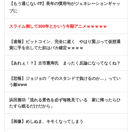
【もう通じない❗❓】長年の慣用句がジェネレーションギャッ
プに
スライム倒して300年とかいう今期アニメｗｗｗｗｗ
【速報】ビットコイン、完全に逝く やはり賢ぶって仮想通
貨に手を出してた奴はバカ確定ｗｗｗｗ
【あれぇ！？】古市憲寿氏 まったく反論になってなくね？
【悲報】ジョジョの「そのスタンドで負けるのか…」ってい
う敵www
浜田雅功「流れる景色を必ず毎晩見ている 家に帰ったらひ
たすら眠るだけだから」
【画像】めしぬま、キモくなってしまう