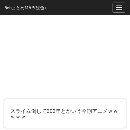
5chまとめMAP(総合)
T
o
g
g
l
e
n
a
v
i
g
a
t
i
o
n
スライム倒して300年とかいう今期アニメｗｗ
ｗｗｗ