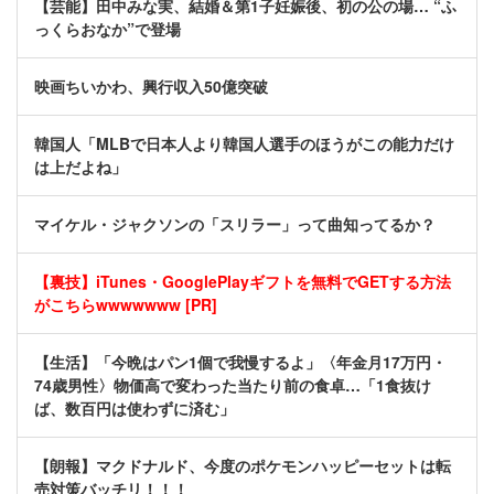
【芸能】田中みな実、結婚＆第1子妊娠後、初の公の場… “ふ
っくらおなか”で登場
映画ちいかわ、興行収入50億突破
韓国人「MLBで日本人より韓国人選手のほうがこの能力だけ
は上だよね」
マイケル・ジャクソンの「スリラー」って曲知ってるか？
【裏技】iTunes・GooglePlayギフトを無料でGETする方法
がこちらwwwwwww [PR]
【生活】「今晩はパン1個で我慢するよ」〈年金月17万円・
74歳男性〉物価高で変わった当たり前の食卓…「1食抜け
ば、数百円は使わずに済む」
【朗報】マクドナルド、今度のポケモンハッピーセットは転
売対策バッチリ！！！