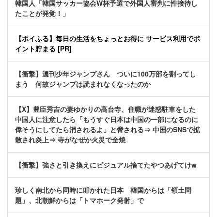
韓国人「韓国サッカー協会W杯予選で外国人審判に性接待し
たことが発覚！」
【ポイふる】毎日の生活をちょっとお得に サービス利用でポ
イント貯まる [PR]
【衝撃】週刊少年ジャンプさん ついに100万部を割ってし
まう 何故ジャンプは読まれなくなったのか
【X】豊臣秀吉の妻ゆかりの高台寺、住職が迷惑駐車をした
中国人に注意したら「もうすぐ日本は中国の一部になるのに
偉そうにしてたら消されるよ」と脅される⇒ 中国のSNSで拡
散され炎上⇒ 寺がなぜか火災で全焼
【衝撃】強さと引き換えにビジュアル捨てたやつあげてけw
珍しく南北から同時に叩かれた日本 韓国からは「領土問
題」、北朝鮮からは「トマホーク発射」で