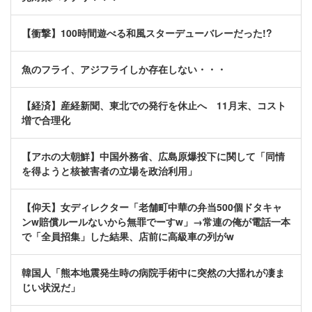
【衝撃】100時間遊べる和風スターデューバレーだった!?
魚のフライ、アジフライしか存在しない・・・
【経済】産経新聞、東北での発行を休止へ 11月末、コスト
増で合理化
【アホの大朝鮮】中国外務省、広島原爆投下に関して「同情
を得ようと核被害者の立場を政治利用」
【仰天】女ディレクター「老舗町中華の弁当500個ドタキャ
ンw賠償ルールないから無罪でーすw」→常連の俺が電話一本
で「全員招集」した結果、店前に高級車の列がw
韓国人「熊本地震発生時の病院手術中に突然の大揺れが凄ま
じい状況だ」