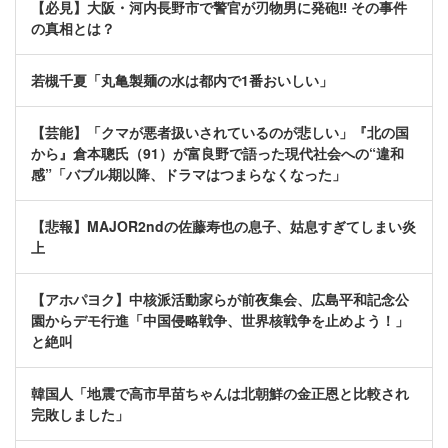
【必見】大阪・河内長野市で警官が刃物男に発砲‼ その事件
の真相とは？
若槻千夏「丸亀製麺の水は都内で1番おいしい」
【芸能】「クマが悪者扱いされているのが悲しい」『北の国
から』倉本聰氏（91）が富良野で語った現代社会への“違和
感”「バブル期以降、ドラマはつまらなくなった」
【悲報】MAJOR2ndの佐藤寿也の息子、姑息すぎてしまい炎
上
【アホパヨク】中核派活動家らが前夜集会、広島平和記念公
園からデモ行進「中国侵略戦争、世界核戦争を止めよう！」
と絶叫
韓国人「地震で高市早苗ちゃんは北朝鮮の金正恩と比較され
完敗しました」