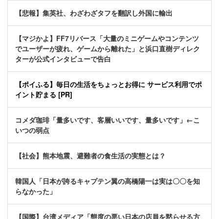
【悲報】集英社、わざわざタフを翻訳し外国に輸出
【マジかよ】FF7リバース「大量のミニゲームやコンテンツ
でユーザーが疲れ、ゲームから離れた」と浜口直樹ディレク
ターが公式インタビューで告白
【ポイふる】毎日の生活をちょっとお得に サービス利用でポ
イント貯まる [PR]
コメダ珈琲「量多いです、客層いいです、量多いです」←こ
いつの弱点
【社会】熊本地震、避難者の食生活の実態とは？
韓国人「日本が誇るキャプテン翼の高橋陽一は実は〇〇を知
らなかった」
【国際】台湾メディア「態度の悪い日本の店員を黙らせる方