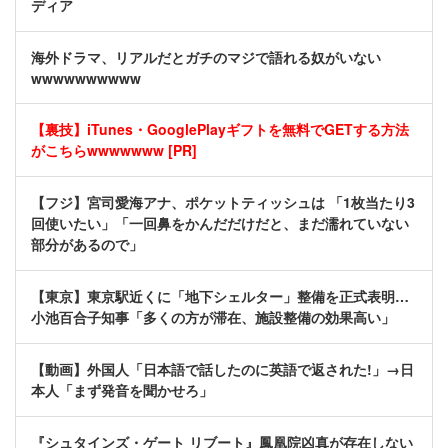
ディア
海外ドラマ、リアルだとガチのマジで語れる奴がいない
wwwwwwwwww
【裏技】iTunes・GooglePlayギフトを無料でGETする方法
がこちらwwwwwww [PR]
【フジ】宮司愛海アナ、ポケットティッシュは 「1枚当たり3
回使いたい」「一回鼻をかんだだけだと、まだ濡れていない
部分があるので」
【東京】東京駅近くに「地下シェルター」整備を正式表明…
小池百合子知事「多くの方が滞在、施設整備の効果高い」
【動画】外国人「日本語で話したのに英語で返された!」→日
本人「まず発音を聞かせろ」
『シュタインズ・ゲート リブート』鳳凰院凶真が存在しない