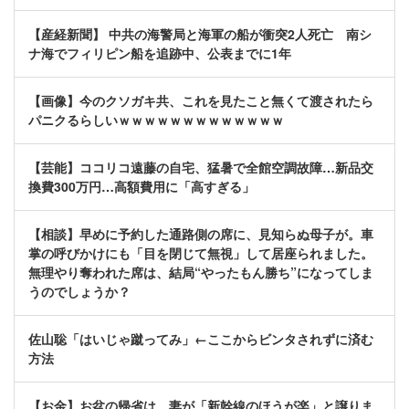
【産経新聞】 中共の海警局と海軍の船が衝突2人死亡 南シ
ナ海でフィリピン船を追跡中、公表までに1年
【画像】今のクソガキ共、これを見たこと無くて渡されたら
パニクるらしいｗｗｗｗｗｗｗｗｗｗｗｗｗ
【芸能】ココリコ遠藤の自宅、猛暑で全館空調故障…新品交
換費300万円…高額費用に「高すぎる」
【相談】早めに予約した通路側の席に、見知らぬ母子が。車
掌の呼びかけにも「目を閉じて無視」して居座られました。
無理やり奪われた席は、結局“やったもん勝ち”になってしま
うのでしょうか？
佐山聡「はいじゃ蹴ってみ」←ここからビンタされずに済む
方法
【お金】お盆の帰省は、妻が「新幹線のほうが楽」と譲りま