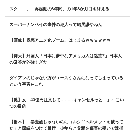
スクエニ、「再起動の3年間」の1年3か月目を終える
スーパーナンペイの事件の犯人って結局誰やねん
【画像】露悪アニメ化ブーム、はじまるｗｗｗｗｗｗ
【仰天】外国人「日本に夢中なアメリカ人は迷惑?」日本人
の回答が的確すぎた
ダイアンのじゃない方がユースケさんになってしまっている
という事実←これ
【謎】女「43億円注文して………キャンセルっと！」←こい
つの目的
【栃木】「暴走族じゃないのにコルク半ヘルメットを被って
た」と因縁をつけて暴行 少年らと父親を傷害の疑いで逮捕