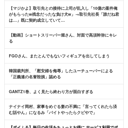
【マジかよ】取引先との接待に上司が乱入し「10億の案件俺
がもらったw残念だったな負け犬w」→取引先社長「誰だね君
は…」既に契約成立していて…
【動画】ショートスリーパー堀さん、対面で高須幹弥にキレ
る
FGOさん、またとんでもないフィギュアを出してしまう
韓国裁判所、「慰安婦を侮辱」したユーチューバーによる
「正義連の名誉毀損」認める
GANTZ1巻、よく見たら終わり方が面白すぎる
ナイナイ岡村、家事をめぐる妻の不満に「言ってくれたら済
む話やん」になるみ「バイトやったらクビやで」
【ポイふる】毎日の生活をちょっとお得に サービス利用でポ