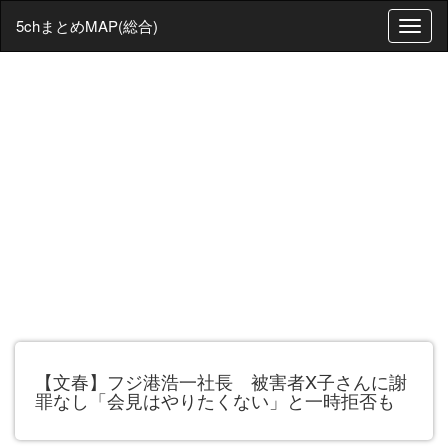
5chまとめMAP(総合)
T
o
g
g
l
e
n
a
v
i
g
a
t
i
o
n
【文春】フジ港浩一社長 被害者X子さんに謝
罪なし「会見はやりたくない」と一時拒否も