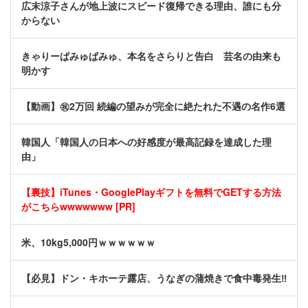
広末涼子さんが地上波にスピード復帰できる理由、誰にも分
からない
きゃりーぱみゅぱみゅ、本名をさらりと告白 芸名の由来も
明かす
【動画】㊗️2万回 続編の望みが完全に絶たれた不遇の名作6選
韓国人「韓国人の日本への好感度が最高記録を達成した理
由」
【裏技】iTunes・GooglePlayギフトを無料でGETする方法
がこちらwwwwwww [PR]
米、10kg5,000円ｗｗｗｗｗｗ
【必見】ドン・キホーテ露店、うなぎの蒲焼きで食中毒発生‼