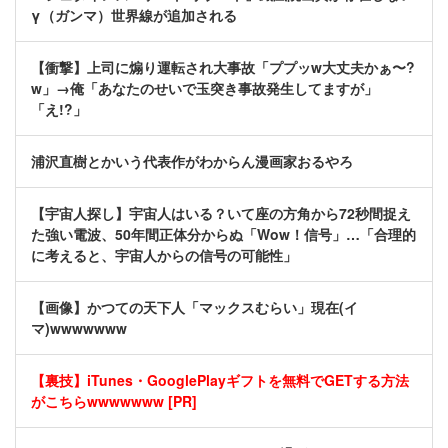
γ（ガンマ）世界線が追加される
【衝撃】上司に煽り運転され大事故「ププッw大丈夫かぁ〜?
w」→俺「あなたのせいで玉突き事故発生してますが」
「え!?」
浦沢直樹とかいう代表作がわからん漫画家おるやろ
【宇宙人探し】宇宙人はいる？いて座の方角から72秒間捉え
た強い電波、50年間正体分からぬ「Wow！信号」…「合理的
に考えると、宇宙人からの信号の可能性」
【画像】かつての天下人「マックスむらい」現在(イ
マ)wwwwwww
【裏技】iTunes・GooglePlayギフトを無料でGETする方法
がこちらwwwwwww [PR]