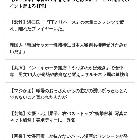
イント貯まる [PR]
【悲報】浜口氏「『FF7 リバース』の大量コンテンツで疲
れ、離れたプレイヤーいた」
韓国人「韓国サッカー性接待に日本人審判も接待受けたみた
いだよ」
【兵庫】ドン・キホーテ露店「うなぎのかば焼き」で食中
毒 男女14人が発熱や腹痛など訴え…サルモネラ属の菌検出
【マジかよ】職場のおっさんからの遊びの誘い断ったらとん
でもないこと言われたんだが
【芸能】女優・北川景子、右バストトップ“衝撃密着”写真に
ネット騒然！美ボディーに「異変」
【画像】女漫画家しか描かないバトル漫画のワンシーンが発