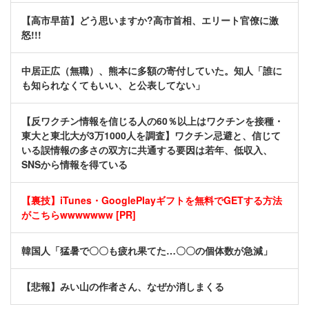
【高市早苗】どう思いますか?高市首相、エリート官僚に激
怒!!!
中居正広（無職）、熊本に多額の寄付していた。知人「誰に
も知られなくてもいい、と公表してない」
【反ワクチン情報を信じる人の60％以上はワクチンを接種・
東大と東北大が3万1000人を調査】ワクチン忌避と、信じて
いる誤情報の多さの双方に共通する要因は若年、低収入、
SNSから情報を得ている
【裏技】iTunes・GooglePlayギフトを無料でGETする方法
がこちらwwwwwww [PR]
韓国人「猛暑で〇〇も疲れ果てた…〇〇の個体数が急減」
【悲報】みい山の作者さん、なぜか消しまくる