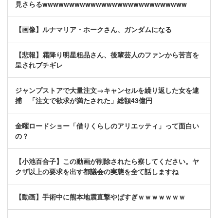
見さらるwwwwwwwwwwwwwwwwwwwwwwwwwww
【画像】ルナマリア・ホークさん、ガンダムになる
【悲報】霜降り明星粗品さん、後輩芸人のファンから苦言を
呈されブチギレ
ジャンプストアで大量注文→キャンセルを繰り返した女を逮
捕 「注文で欲求が満たされた」総額43億円
金曜ロードショー「借りくらしのアリエッティ」って面白い
の？
【小池百合子】この動画が削除されたら察してください。ヤ
クザ以上の要求を出す都議会の実態を全て話しますね
【動画】手術中に熊本地震直撃やばすぎｗｗｗｗｗｗｗ