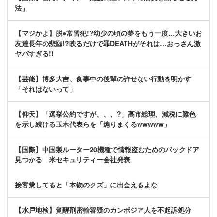
法」
【マジかよ】脱●常習犯!?幼少の頃の夢をもう一度…大きいお
友達長年の悲願!?映るだけで罪DEATHがそれは…おっさん激
ヤバすぎる!!
【芸能】博多大吉、食事中の後輩の許せない行動を明かす
「それはないって」
【仰天】「選挙公約ですが、、、?」高市総理、減税に難色
を示し続ける玉木代表らを「煽りまくるwwwww」
【国際】中国製ルーター20機種で情報盗むためのバックドア
見つかる 米セキュリティー会社発表
接客業してると「本物のクズ」に出会えるよな
【水戸地検】覚醒剤密輸容疑のカンボジア人を不起訴処分