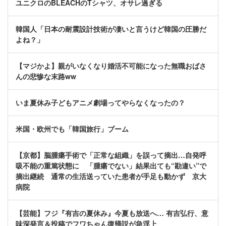
ユニクロのBLEACHのTシャツ、オサレ過ぎる
韓国人「日本の耐震設計技術が凄いと言うけど韓国の圧勝だ
よね？」
【マジかよ】親がいなくなり婚活不可能になった無職おばさ
んの悲惨な末路ww
いま夏休み子どもアニメ劇場ってやらなくなったの？
米国・欧州でも「韓国旅行」ブーム
【京都】脳腫瘍手術で「正常な組織」を誤って摘出…自発呼
吸不能の重篤状態に 「腫瘍でない」結果出ても“勘違い”で
摘出継続 通常の生活送っていた患者が手足も動かず 京大
病院
【芸能】フジ『有吉の夏休み』今夏も放送へ… 有吉弘行、意
味深発言＆投稿でフワちゃん復帰説が急浮上