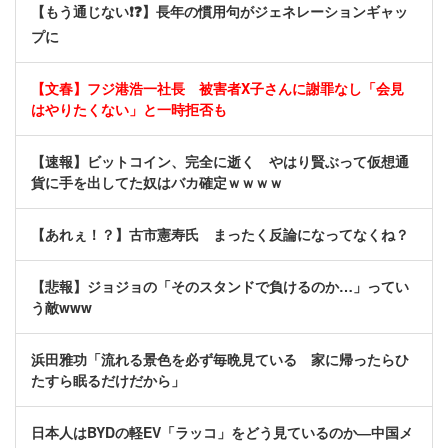
【もう通じない❗❓】長年の慣用句がジェネレーションギャッ
プに
【文春】フジ港浩一社長 被害者X子さんに謝罪なし「会見
はやりたくない」と一時拒否も
【速報】ビットコイン、完全に逝く やはり賢ぶって仮想通
貨に手を出してた奴はバカ確定ｗｗｗｗ
【あれぇ！？】古市憲寿氏 まったく反論になってなくね？
【悲報】ジョジョの「そのスタンドで負けるのか…」ってい
う敵www
浜田雅功「流れる景色を必ず毎晩見ている 家に帰ったらひ
たすら眠るだけだから」
日本人はBYDの軽EV「ラッコ」をどう見ているのか―中国メ