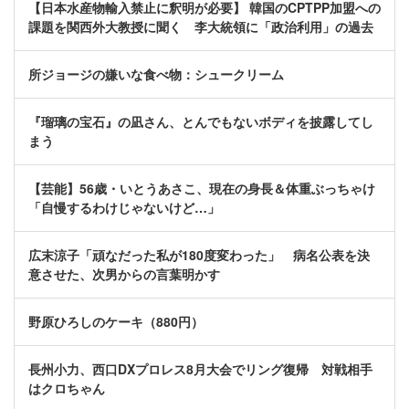
【日本水産物輸入禁止に釈明が必要】 韓国のCPTPP加盟への
課題を関西外大教授に聞く 李大統領に「政治利用」の過去
所ジョージの嫌いな食べ物：シュークリーム
『瑠璃の宝石』の凪さん、とんでもないボディを披露してし
まう
【芸能】56歳・いとうあさこ、現在の身長＆体重ぶっちゃけ
「自慢するわけじゃないけど…」
広末涼子「頑なだった私が180度変わった」 病名公表を決
意させた、次男からの言葉明かす
野原ひろしのケーキ（880円）
長州小力、西口DXプロレス8月大会でリング復帰 対戦相手
はクロちゃん