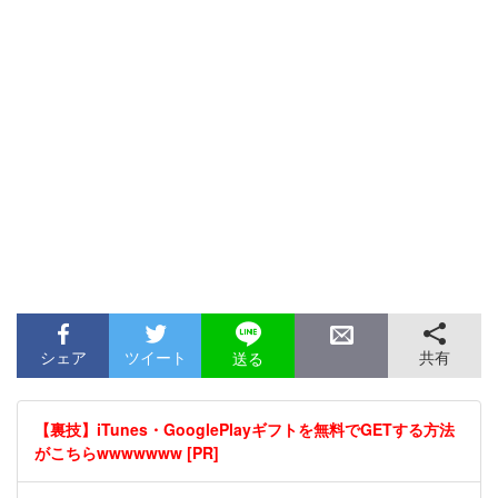
シェア
ツイート
共有
送る
【裏技】iTunes・GooglePlayギフトを無料でGETする方法
がこちらwwwwwww [PR]