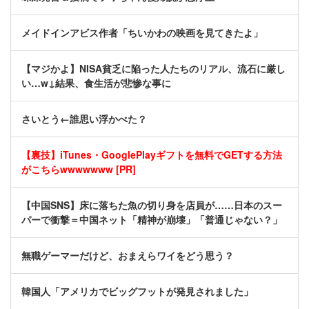
メイドインアビス作者「ちいかわの映画を見てきたよ」
【マジかよ】NISA貧乏に陥った人たちのリアル、流石に厳し
い…w↓結果、食生活が悲惨な事に
さいとう←誰思い浮かべた？
【裏技】iTunes・GooglePlayギフトを無料でGETする方法
がこちらwwwwwww [PR]
【中国SNS】床に落ちた魚の切り身を店員が……日本のスー
パーで衝撃＝中国ネット「精神が崩壊」「普通じゃない？」
無職ゲーマーだけど、おまえらワイをどう思う？
韓国人「アメリカでビッグフットが発見されました」